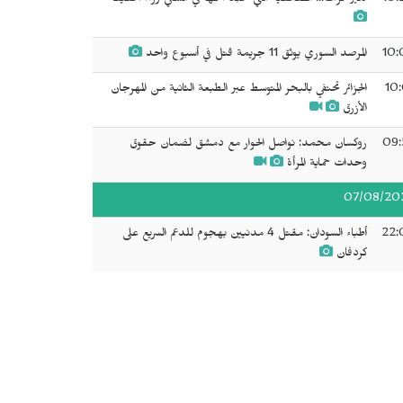
10:
دنيز فرات... الصحفية التي خُلِّد اسمها في السعي وراء الحقيقة
10:
المرصد السوري يوثق 11 جريمة قتل في أسبوع واحد
10:
الجزائر تحتفي بالبحر المتوسط عبر الطبعة الثانية من المهرجان
الأزرق
09:
روكسان محمد: نواصل الحوار مع دمشق لضمان حقوق
وحدات حماية المرأة
07/08/20
22:
أطباء السودان: مقتل 4 مدنيين بهجوم للدعم السريع على
كردفان