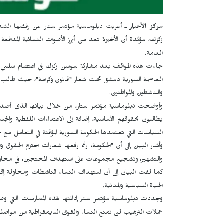
مركز الأخبار ـ
أعربت دبلوماسية مؤتمر ستار عن رفضها الشدي
زكزك، مؤكدة أن الأخيرة تعد من أبرز الأصوات النسائية المدافعة
العامة.
جاءت هذه المواقف بعد مشاركة سوسن زكزك في اعتصام سلمي 
العاصمة السورية دمشق تحت شعار "قانون وكرامة"، حيث طالب ال
والناشطين والمواطنين.
يطالبون بحقوقهم الأساسية، إضافة إلى الاعتداءات اللفظية و
السياسات التي تعتمدها الحكومة السورية المؤقتة في التعامل مع ح
وأشار البيان إلى أن "الحكومة، رغم رفعها شعارات احترام الحقو
والتشهير، وتشجيع مجموعات على استهداف المحتجين، في محاولة ل
كما لفت البيان إلى أن استهداف النساء الناشطات ومحاولة إقص
الحياة السياسية والمدنية.
وجددت دبلوماسية مؤتمر ستار إدانتها لهذه الممارسات التي وصفت
حملات الترهيب لن تمنع النساء والقوى الديمقراطية من مواص