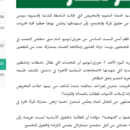
20
د لحملة التشويه والتحريض التي طالت الناشطة المدنية والنسوية سوسن
04
 عن حقوق المرأة والمجتمع، وأن استهدافها يعكس نهجاً خطيراً تجاه الحريات
01
نُظم أمس السبت السادس من حزيران/يونيو، أمام مبنى مجلس الشعب في
57
محتجون بإرساء دولة القانون ومكافحة الفساد، بمشاركة عدد من المثقفين
وأوضحت دبلوماسية مؤتمر ستار، من خلال بيانها الذي أصدرته اليوم الأحد 7 حزيران/يونيو، أن الهجمات التي تطال ناشطات وناشطين
26
الجسدية التي شهدتها الاحتجاجات السلمية الأخيرة في دمشق، تكشف طبيعة
05
رية التعبير وحق التظاهر.
ق والحريات، تمارس إجراءات مناقضة تماماً لذلك، من بينها حملات التحريض
إسكات الأصوات المطالبة بالعدالة والكرامة".
ائهن من المجال العام يعكس استمرار ذهنية ترفض مشاركة المرأة الحرة في
ها بـ "المنهجية"، مؤكدة أن المطالبة بالحقوق الأساسية ليست جريمة، وأن
لة نضالهن من أجل مجتمع ديمقراطي يضمن الكرامة والحقوق للجميع.