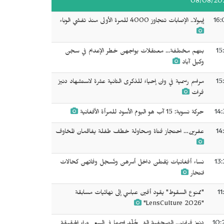
08/08/20
16:
إيبولا.. الإصابات تتجاوز 4000 للمرة الأولى منذ تفشي الوباء
15
بتهم مختلفة... معتقلات يواجهن خطر الإعدام في سجن
وكيل آباد
15
مراسم رسمية في وان إحياءً للذكرى الثانية عشرة لاستشهاد دنيز
فرات
14:
حركة نسوية: 15 آب هو اليوم الأسود للمرأة الأفغانية
14
عفرين… احتجاز فتاة ومحاولة خطف طفلة يفاقمان المخاوف
13:
نساء أفغانيات يُقتلن داخل أسرهن وتُسجل وفاتهن كحالات
انتحار
11
"ممنوع السقوط" يقود أفين عباسي إلى نهائيات مسابقة
"LensCulture 2026"