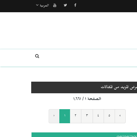
العربية
رض المزيد من المقالات
الصفحة ١ / ١٬٦٦١
‹
١
٢
٣
٤
٥
›