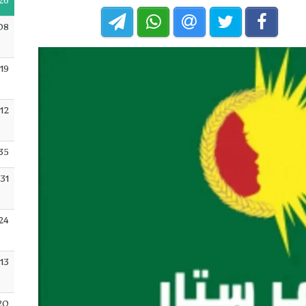
26
08
:19
:12
35
:31
24
:13