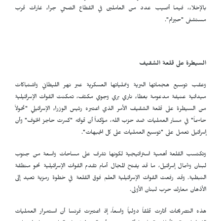
بالإخلاء، فيما أصيب عدد من العاملين في القطاع الصحي جراء غارات قرب
مستشفى "حيرام".
السيطرة على قلعة الشقيف
وعقب توسيع هجماتها البرية وعملياتها العسكرية عبر نهر الليطاني واشتباكات
ميدانية عنيفة مدعومة بغطاء ناري بري وجوي مكثف، تمكنت القوات الإسرائيلية
من السيطرة على قلعة الشقيف الأمر الذي اعتبره رئيس الوزراء الإسرائيلي "تحولاً
حاسماً" في مسار العمليات ضد حزب الله، مؤكداً أن قواته "كسرت حاجز الخوف" وأن
إسرائيل تعمل على "توسيع العمليات على كل الجبهات".
وتكتسب القلعة أهمية استراتيجية لكونها تشرف على مساحات واسعة من جنوب
لبنان وشمال إسرائيل، ما قد يفتح المجال أمام تقدم القوات الإسرائيلية نحو منطقة
النبطية. وقد رفعت القوات الإسرائيلية العلم فوق القلعة في خطوة رمزية تعيد إلى
الأذهان معارك حرب لبنان الأولى.
هذه التصريحات أثارت قلقاً دولياً واسعاً، إذ اعتبرت فرنسا أن استمرار العمليات