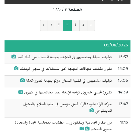
الصفحة ٣ / ١٬٦٦٠
‹
١
٢
٣
٤
٥
›
05/08/2026
15:37
توقيف ضباط ومنتسبين في النجف بتهمة الاعتداء على فتاة قاصر
15:09
تقارير تكشف انتهاكات ممنهجة بحق المعتقلات في سجن قرتشك
15:05
توقيف مشتبهين في قضية كلستان دوكو بتهمة تغيير الأدلة
14:39
تقارير: شمسي خسروي تواجه الإعدام بعد محاكمتها في طهران
13:47
حركة المرأة الحرة : المرأة فاعل مؤسس في عملية السلام والتحول
الديمقراطي
11:16
بين المقابر الجماعية والمفقودين… مطالبات بمحاسبة الجناة واستعادة
حقوق الضحايا