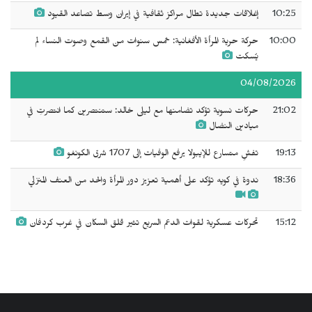
10:25
إغلاقات جديدة تطال مراكز ثقافية في إيران وسط تصاعد القيود
10:00
حركة حرية المرأة الأفغانية: خمس سنوات من القمع وصوت النساء لم
يُسكت
04/08/2026
21:02
حركات نسوية تؤكد تضامنها مع ليلى خالد: ستنتصرين كما انتصرتِ في
ميادين النضال
19:13
تفشٍ متسارع للإيبولا يرفع الوفيات إلى 1707 شرق الكونغو
18:36
ندوة في كويه تؤكد على أهمية تعزيز دور المرأة والحد من العنف المنزلي
15:12
تحركات عسكرية لقوات الدعم السريع تثير قلق السكان في غرب كردفان