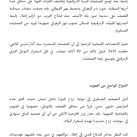
واسعاً، بعد توسع العمليات البرية الإسرائيلية وتكثيف الغارات الجوية على مناطق عدة
أبرزها النبطية، صور، دير الزهراني ومحيط نهر الليطاني. وقد وصفت مصادر ميدانية
القصف على مدينة صور بأنه الأعنف منذ اندلاع الحرب، مع أوامر إخلاء واسعة
أصدرتها القوات الإسرائيلية للسكان جنوب نهر الزهراني تمهيداً لمزيد من العمليات
العسكرية.
تشير الإحصاءات اللبنانية الرسمية إلى أن الهجمات المستمرة منذ آذار/مارس الماضي،
خلفت 3412 قتيل وأكثر من 10 آلاف مصاب، في ظل استمرار التوغل البري
الإسرائيلي وتوسيع رقعة العمليات.
النزوح الواسع من الجنوب
أدى التصعيد العسكري إلى موجة نزوح كبيرة داخل لبنان، حيث تجاوز عدد
النازحين مليون مدني فروا من مناطق القصف والتوغل، خصوصاً في الجنوب
والضاحية الجنوبية. وقد حذر وزير الخارجية الألماني من أن أي تصعيد إضافي سيؤدي
إلى موجات نزوح جديدة تهدد استقرار البلاد.
كما اضطر عناصر الدفاع المدني إلى إخلاء مواقعهم في صور بعد تلقيهم تهديدات