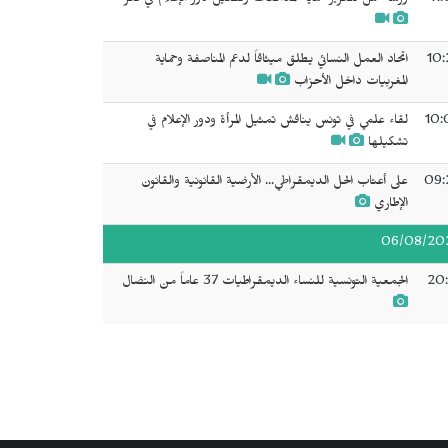
11
ورشة عمل لتعزيز حماية المدافعات وتفعيل دور الإعلام في تعز
10:
اتحاد العمل النسائي يطلق ميثاقاً لدعم المناصفة وحماية
المغربيات داخل الأحزاب
10:
لقاء علمي في تونس يناقش تمثيل المرأة ودور الإعلام في
تشكيلها
09:
على أعتاب الحل الديمقراطي... الأرضية القانونية والقانون
الإطاري
06/08/20
20:
الجمعية التونسية للنساء الديمقراطيات 37 عاماً من النضال