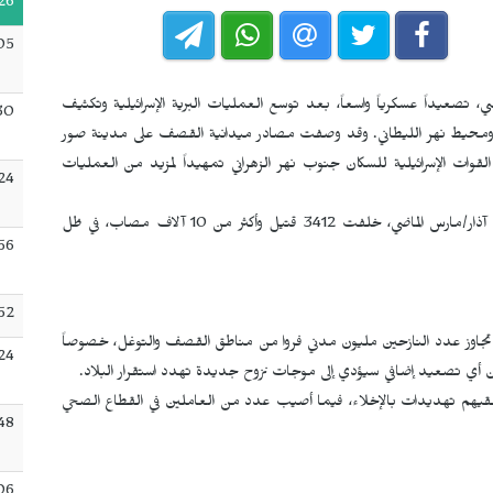
26
05
تصعيداً عسكرياً واسعاً، بعد توسع العمليات البرية الإسرائيلية وتكثيف
30
راني ومحيط نهر الليطاني. وقد وصفت مصادر ميدانية القصف على مدينة صور
القوات الإسرائيلية للسكان جنوب نهر الزهراني تمهيداً لمزيد من العمليات
24
تشير الإحصاءات اللبنانية الرسمية إلى أن الهجمات المستمرة منذ آذار/مارس الماضي، خلفت 3412 قتيل وأكثر من 10 آلاف مصاب، في ظل
56
52
تجاوز عدد النازحين مليون مدني فروا من مناطق القصف والتوغل، خصوصاً
24
من أن أي تصعيد إضافي سيؤدي إلى موجات نزوح جديدة تهدد استقرار البلاد.
 تلقيهم تهديدات بالإخلاء، فيما أصيب عدد من العاملين في القطاع الصحي
:48