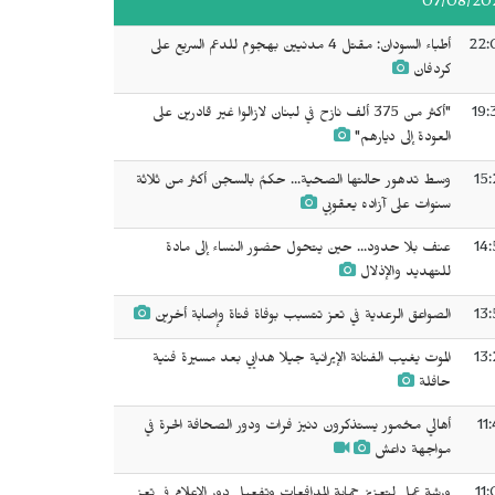
07/08/20
22:
أطباء السودان: مقتل 4 مدنيين بهجوم للدعم السريع على
كردفان
19:
"أكثر من 375 ألف نازح في لبنان لازالوا غير قادرين على
العودة إلى ديارهم"
15:
وسط تدهور حالتها الصحية... حكمٌ بالسجن ‌‌‌أكثر من ثلاثة
سنوات على آزاده يعقوبي
14:
عنف بلا حدود... حين يتحول حضور النساء إلى مادة
للتهديد والإذلال
13:
الصواعق الرعدية في تعز تتسبب بوفاة فتاة وإصابة أخرين
13:
الموت يغيب الفنانة الإيرانية جيلا هدايي بعد مسيرة فنية
حافلة
11
أهالي مخمور يستذكرون دنيز فرات ودور الصحافة الحرة في
مواجهة داعش