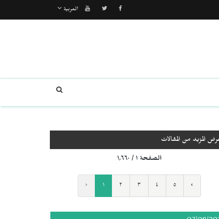
العربية
رض المزيد من المقالات
الصفحة ١ / ١٬٦٦٠
‹
١
٢
٣
٤
٥
›