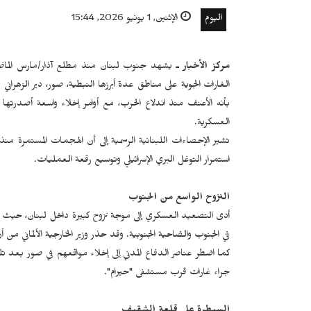
اليوم
الإثنين, 1 يونيو 2026, 15:44
مركز الأخبار ـ
يشهد جنوب لبنان منذ مطلع آذار/مارس الماضي، 
الغارات الجوية على مناطق عدة أبرزها النبطية، صور، دير الزه
بأنه الأعنف منذ اندلاع الحرب، مع أوامر إخلاء واسعة أصدرتها 
العسكرية.
استمرار التوغل البري الإسرائيلي وتوسيع رقعة العمليات.
النزوح الواسع من الجنوب
أدى التصعيد العسكري إلى موجة نزوح كبيرة داخل لبنان، حيث 
في الجنوب والضاحية الجنوبية. وقد حذر وزير الخارجية الألماني 
كما اضطر عناصر الدفاع المدني إلى إخلاء مواقعهم في صور بعد
جراء غارات قرب مستشفى "حيرام".