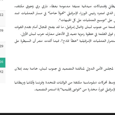
:06
لليطاني واشتباكات ميدانية عنيفة مدعومة بغطاء ناري بري وجوي مكثف،
ذي اعتبره رئيس الوزراء الإسرائيلي "تحولاً حاسماً" في مسار العمليات ضد
22
ل على "توسيع العمليات على كل الجبهات".
عة من جنوب لبنان وشمال إسرائيل، ما قد يفتح المجال أمام تقدم القوات
09
لم فوق القلعة في خطوة رمزية تعيد إلى الأذهان معارك حرب لبنان الأولى.
استمرار العمليات الإسرائيلية "خطأ فادح"، فيما أكدت مصر أن السيطرة على
29
26
ة لمجلس الأمن الدولي لمناقشة التصعيد في جنوب لبنان، خاصة بعد إعلان
12
 وسط تحركات دبلوماسية مكثفة من الولايات المتحدة وفرنسا وألمانيا وبريطانيا
ائيلي فوراً، محذرة من "فوضى إقليمية" إذا استمر التصعيد.