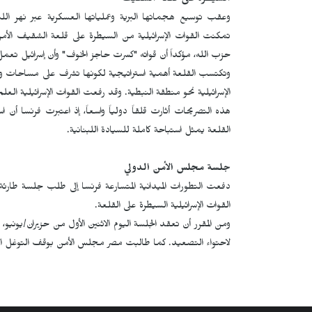
السيطرة على قلعة الشقيف
وعقب توسيع هجماتها البرية وعملياتها العسكرية عبر نهر ا
تمكنت القوات الإسرائيلية من السيطرة على قلعة الشقيف الأمر ال
حزب الله، مؤكداً أن قواته "كسرت حاجز الخوف" وأن إسرائيل تعم
وتكتسب القلعة أهمية استراتيجية لكونها تشرف على مساحات واس
الإسرائيلية نحو منطقة النبطية. وقد رفعت القوات الإسرائيلية الع
هذه التصريحات أثارت قلقاً دولياً واسعاً، إذ اعتبرت فرنسا أن 
القلعة يمثل استباحة كاملة للسيادة اللبنانية.
جلسة مجلس الأمن الدولي
دفعت التطورات الميدانية المتسارعة فرنسا إلى طلب جلسة طارئ
القوات الإسرائيلية السيطرة على القلعة.
ومن المقرر أن تعقد الجلسة اليوم الاثنين الأول من حزيران/يونيو،
لاحتواء التصعيد. كما طالبت مصر مجلس الأمن بوقف التوغل الإسر