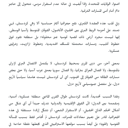
احتواء الولايات المتحدة، وإذا أُبقيت في حالة عدم استقرار مزمن، تتحول إلى حاجز
دائم أمام أمن المسارات الشرقية.
وفي قلب هذه العقدة الكبرى، تقع جغرافيا أكثر حساسية ألا وهي كردستان، فهي
تمتد على أحزمة الربط البري بين الخليج، الأناضول، القوقاز، المتوسط وآسيا الوسطى.
إنها ليست مجرد أرض ذات قضية قومية غير محلولة؛ بل منطقة تقوم فوق
خطوط أنابيب، ومسارات محتملة للسكك الحديدية، وخطوط ترانزيت، وشرايين
عسكرية.
بمعنى آخر، من دون المرور بمحیط كردستان، لا يكتمل الاتصال البري لإيران
بالمتوسط، ولا اتصال العراق بتركيا، ولا اتصال سوريا بعمق غرب آسيا، ولا حتى بعض
مسارات الطاقة من القوقاز إلى الجنوب. أي أن كردستان ليست هامشاً سياسياً لأربع
دول، بل مفصل جيوسياسي لأربع دول.
ولهذا السبب تحديداً، كانت كردستان طوال القرن الماضي منطقة عسكرية، أمنية،
ومقسّمة بين الدول؛ لأن القوى الإقليمية والدولية تدرك جيداً أن أي شكل من
أشكال الحكم الذاتي الحقيقي، أو الاستقرار الشعبي، أو تشكّل إرادة مستقلة في هذه
الجغرافيا، قادر على تغيير معادلات الممرات. كردستان لم تُحاصر فقط بسبب المسألة
القومية والهوية؛ بل أيضاً بسبب موقعها الاستراتيجي الذي يجعلها نقطة حاسمة في