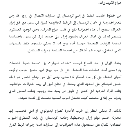
صراع الكریدورات.
من خطوط أنابيب النفط في إقليم كردستان إلى مسارات الاتصال في روج آفا، ومن
المعابر الحدودية في شمال كردستان إلى الروابط الترانزيتية لشرق كردستان مع عمق إيران
والعراق، يتضح أن هذه الجغرافيا تقع في قلب صراع الممرات. وحتى الوجود العسكري
المستمر لتركيا في شمال العراق، وضغوط إيران على حدود شرق كردستان، والحساسية
الدائمة للولايات المتحدة وروسيا تجاه روج آفا، لا يمكن تفسيرها فقط باعتبارات
الأمن الداخلي؛ فهذه كلها أشكال من الحماية المسلحة لممرات المستقبل.
ولهذا، فإيران في هذا الصراع ليست "الهدف النهائي"، بل "ساحة ضبط الضغط"،
وكردستان أحد صمامات هذا الضغط. ففي كل مرة يهتز فيها مضيق هرمز، ترتجف
أسواق النفط، وفي كل مرة تُعسْكَر كردستان، يكون أول من يدفع الثمن هو ذلك
الحامل للبضائع على الحدود الذي يسقط في الثلج قبل أن يرسم الجنرالات خرائطهم،
وتلك المرأة الكردية التي تحدّق في طريق لن يعود منه زوجها، وذلك العامل الذي
يدرك مع إغلاق مصنعه كيف تتسلل الحرب العالمية بصمت إلى لقمة عيشه.
لذلك، لا يمكن النظر إلى الحرب الأخيرة كصراع أيديولوجي أو أمني فحسب. إنها
محاولة لحسم موقع إيران ومحيطها، وخاصة كردستان، في رقعة الشطرنج الجيو ـ
اقتصادية للعالم: هل ستتحول هذه الجغرافيات إلى مسارات آمنة ومربحة لربط الشرق