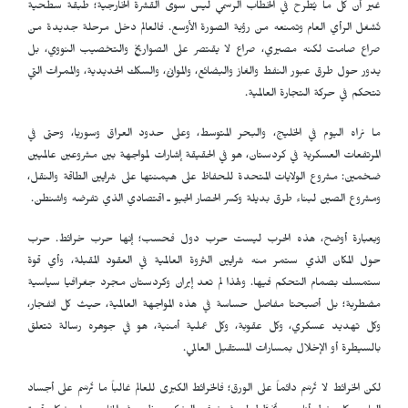
غير أن كل ما يُطرح في الخطاب الرسمي ليس سوى القشرة الخارجية؛ طبقة سطحية
تُشغل الرأي العام وتمنعه من رؤية الصورة الأوسع. فالعالم دخل مرحلة جديدة من
صراع صامت لكنه مصيري، صراع لا يقتصر على الصواريخ والتخصيب النووي، بل
يدور حول طرق عبور النفط والغاز والبضائع، والموانئ، والسكك الحديدية، والممرات التي
تتحكم في حركة التجارة العالمية.
ما نراه اليوم في الخليج، والبحر المتوسط، وعلى حدود العراق وسوريا، وحتى في
المرتفعات العسكرية في كردستان، هو في الحقيقة إشارات لمواجهة بين مشروعين عالميين
ضخمين: مشروع الولايات المتحدة للحفاظ على هيمنتها على شرايين الطاقة والنقل،
ومشروع الصين لبناء طرق بديلة وكسر الحصار الجيو ـ اقتصادي الذي تفرضه واشنطن.
وبعبارة أوضح، هذه الحرب ليست حرب دول فحسب؛ إنها حرب خرائط. حرب
حول المكان الذي ستمر منه شرايين الثروة العالمية في العقود المقبلة، وأي قوة
ستمسك بصمام التحكم فيها. ولهذا لم تعد إيران وكردستان مجرد جغرافيا سياسية
مضطربة؛ بل أصبحتا مفاصل حساسة في هذه المواجهة العالمية، حيث كل انفجار،
وكل تهديد عسكري، وكل عقوبة، وكل عملية أمنية، هو في جوهره رسالة تتعلق
بالسيطرة أو الإخلال بمسارات المستقبل العالمي.
لكن الخرائط لا تُرسَم دائماً على الورق؛ فالخرائط الكبرى للعالم غالباً ما تُرسَم على أجساد