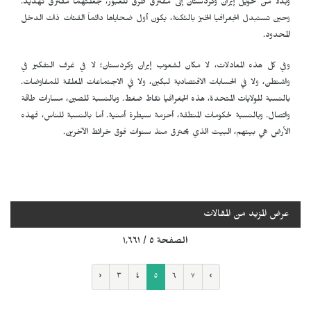
وبدلاً من تحويل إيران وكردستان إلى مفترق طرق للعبور، جعلتهما مفترق تهديد.
وحين تستبدل الجغرافيا الخبز بالثكنة، يكون أول ضحاياها دائماً الفئات ذات الدخل
المحدود.
وفي كل هذه المعادلات، لا مكان لشعوب إيران وكردستان؛ لا في غرف التفكير في
واشنطن، ولا في الحسابات الاقتصادية لبكين، ولا في الاجتماعات المغلقة للمفاوضات.
بالنسبة للولايات المتحدة، هذه الجغرافيا نقاط ضغط. وبالنسبة للصين، مسارات طاقة
واتصال. وبالنسبة لحكومات المنطقة، أحزمة سيطرة أمنية. أما بالنسبة للناس، فهذه
الأرض هي بيتهم، البيت الذي يحترق منذ سنوات فوق خرائط الآخرين.
عرض المزيد من المقالات
الصفحة ٥ / ١٬٦٦١
‹
٣
٤
٥
٦
٧
›