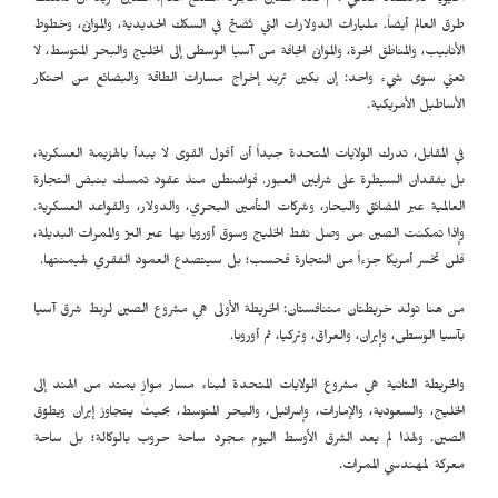
الحيوية للاقتصاد العالمي". لم تعد الصين مجرد مصنع العالم؛ الصين تريد أن تمتلك
طرق العالم أيضاً. مليارات الدولارات التي تُضَخّ في السكك الحديدية، والموانئ، وخطوط
الأنابيب، والمناطق الحرة، والموانئ الجافة من آسيا الوسطى إلى الخليج والبحر المتوسط، لا
تعني سوى شيء واحد: إن بكين تريد إخراج مسارات الطاقة والبضائع من احتكار
الأساطيل الأمريكية.
في المقابل، تدرك الولايات المتحدة جيداً أن أفول القوى لا يبدأ بالهزيمة العسكرية،
بل بفقدان السيطرة على شرايين العبور. فواشنطن منذ عقود تمسك بنبض التجارة
العالمية عبر المضائق والبحار، وشركات التأمين البحري، والدولار، والقواعد العسكرية.
وإذا تمكنت الصين من وصل نفط الخليج وسوق أوروبا بها عبر البرّ والممرات البديلة،
فلن تخسر أمريكا جزءاً من التجارة فحسب؛ بل سيتصدع العمود الفقري لهيمنتها.
من هنا تولد خريطتان متنافستان: الخريطة الأولى هي مشروع الصين لربط شرق آسيا
بآسيا الوسطى، وإيران، والعراق، وتركيا، ثم أوروبا.
والخريطة الثانية هي مشروع الولايات المتحدة لبناء مسار موازٍ يمتد من الهند إلى
الخليج، والسعودية، والإمارات، وإسرائيل، والبحر المتوسط، بحيث يتجاوز إيران ويطوّق
الصين. ولهذا لم يعد الشرق الأوسط اليوم مجرد ساحة حروب بالوكالة؛ بل ساحة
معركة لمهندسي الممرات.