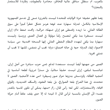
بالغرب، أم ستظل مناطق عالية المخاطر، محاصرة بالعقوبات، وطاردة للاستثمار
والتجارة؟
وهنا تظهر حقيقة مُرّة: الولايات المتحدة ليست بالضرورة تسعى إلى تدمير الجمهورية
الإسلامية بالكامل. فدولة منهارة عند فوهة هرمز تشكل خطراً كبيراً على سوق
الطاقة العالمي. ما تريده واشنطن هو إيران مُنهَكة، مُراقَبة، وتحت ضغط دائم؛ إيران
ليست مستقرة بما يكفي لتصبح ركناً موثوقاً في اتصال الصين وروسيا، وليست
منهارة بما يكفي لتهدد النظام النفطي العالمي. إنها النسخة الحديثة من سياسة
الاحتواء: إبقاء الدولة حيّة في حالة اختناق؛ دولة يجب أن تتنفس، لكنها لا يجب أن
تمشي بحرية.
الصين من جهتها أيضاً ليست مستعدة لدفع ثمن حرب مباشرة من أجل إيران.
فبالنسبة لبكين، إيران ليست حليفاً مثالياً، بل مساراً ضرورياً؛ قطعة أساسية في
أحجية الطاقة، وكردستان بدورها حزام عبور وسيطرة ضمن هذه الأحجية. الصين لا
تتحدث في هذا الصراع بلغة الصواريخ، بل بلغة العقود، والسكك الحديدية، والموانئ
الجافة، والاستثمارات. لكن لغة رأس المال، رغم صمتها، يمكن أن تكون قاسية بالقدر
نفسه؛ لأن الإنسان بالنسبة لرأس المال لا قيمة له إلا حين يقف عائقاً أمام حركة
العبور.