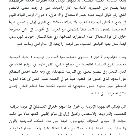
وبلغة السياسة العالمية القاسية، كلا القوتين تريدان هذه الجغرافيا لخدمة خرائطهما،
وهنا يصبح دور الجمهورية الإسلامية أكثر تراجيدية من أي وقت مضى. فالنظام
الذي رفع طوال أربعة عقود شعار الاستقلال و"لا شرقي، لا غربي"، أوصل البلاد اليوم
إلى وضع لا تحظى فيه بثقة الغرب ولا بشراكة متكافئة مع الشرق. إيران لم تصبح شريكاً
استراتيجياً للصين، ولا لاعباً قابلاً للتفاوض مع الغرب؛ بل تحولت إلى أرض محروقة
تحاول كل قوة استغلال عدم استقرارها لصالحها. وفي هذا السياق، تحولت كوردستان
أيضاً، مثل بقية الهوامش القومية، من فرصة ترانزيتية إلى حزام أمني وساحة قمع.
وهذه التراجيديا لم تبقَ في مستوى الدبلوماسية فقط، بل ترسّبت في الحياة اليومية.
فعندما تُفرغ السياسة الخارجية من مصالح الناس، تظهر آثارها في طوابير الخبز، وفي
الدواء النادر، وفي المصنع المغلق، وفي المدرسة المتهالكة، وفي وجه ذلك الحامل للبضائع
على الحدود الذي يحمل على كتفيه عبئاً هو في الحقيقة عبء فشل كل هذه الدول.
فالكولبر ليس مجرد عامل حدودي؛ إنه الصورة المكثفة لهذا النظام العالمي، إنسان
يثقل الجغرافيا على كتفيه.
كان بإمكان الجمهورية الإيرانية أن تحوّل هذا الموقع الجغرافي الاستثنائي إلى فرصة تاريخية
للتنمية، والترانزیت، والاستثمار، وتحويل إيران إلى مركز إقليمي. لكنها بدلاً من ذلك
حوّلته إلى میدان استنزاف أيديولوجي. فبدلاً من بناء السكك الحديدية والموانئ
والتجارة، بنت شبكة أزمات. وبدلاً من بناء الثقة الدولية، رفعت جدار العقوبات.