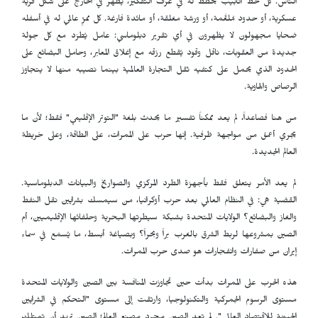
الناس. كل خط أنابيب يُخطَّط له في غرف التفكير، يظهر في الخارج على شكل قرية
عسكرية، أو حدود مُلغَّمة، أو ورشة مغلقة، أو مائدة فارغة. كل ممرٍّ عالمي له في أسفله
ضحايا مجهولون لا يظهرون في أي تقرير دبلوماسي: عامل يُطرَد مع كل جولة
جديدة من العقوبات، ناقل وقود يُقطع رزقه مع إغلاق المعابر، وحامل البضائع على
الحدود الذي يحمل على كتفيه ثقل التجارة العالمية بينما نصيبه منها لا يتجاوز
الرصاص والهاوية.
من هنا فصاعداً، لم يعد ممكناً تفسير ما يحدث بلغة "التوتر الإقليمي" فقط؛ لأن ما
يجري أعمق من مواجهة ظرفية. إنها حرب على الممرات، على الطاقة، وعلى خريطة
العالم الجديدة.
لم يعد الأمر يتعلق فقط بأجهزة الطرد المركزي والصواريخ والبيانات الدبلوماسية.
القضية هي: في النظام العالمي بعد حرب أوكرانيا، من سيمسك بشرايين نقل النفط
والغاز والبضائع؟ الولايات المتحدة بشبكة سيطرتها البحرية وحلفائها الإقليميين، أم
الصين بمشروعها لربط الشرق بالغرب براً وبحراً؟ وبصياغة أبسط، ما يُسمَع في سماء
إيران من صفارات وانفجارات هو صدى حرب الممرات.
هذه الحرب على الممرات بدأت حين تجاوزت المنافسة بين الصين والولايات المتحدة
مستوى الرسوم الجمركية والتكنولوجيا، وارتقت إلى مستوى "التحكم في الشرايين