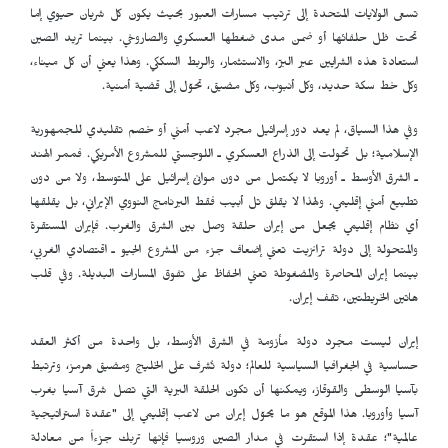
تسعى الولايات المتحدة إلى ترتيب مسارات العبور بحيث يكون كل شريان حيوي إما
تحت ظل حلفائها أو ضمن مدى ضغطها العسكري والصاروخي. بينما تريد الصين
استعادة هذه الشرايين عبر البرّ، والاستثمار، والربط السككي. وهذا يعني أن كل ميناء،
وكل خط سكة حديد، وكل أنبوب، وكل مضيق، تحوّل إلى قضية أمنية.
وفي هذا السياق، لم يعد دور إسرائيل مجرد لاعب أمني أو خصم تقليدي للجمهورية
الإسلامية؛ بل تحولت إلى الذراع العسكري ـ اللوجستي للمشروع الأمريكي. فممر الهند
ـ الشرق الأوسط ـ أوروبا لا يكتمل من دون موانئ إسرائيل على المتوسط، ولا من دون
تطبيع أمني إقليمي. ولهذا لا يقلق تل أبيب فقط البرنامج النووي الإيراني، بل يقلقها
أي نظام إقليمي يجعل من إيران حلقة وصل بين الشرق والغرب. فإيران المستقرة
والمتحولة إلى دولة ترانزيت تعني إضعاف جزء من المشروع الجيو ـ اقتصادي الغربي،
بينما إيران المحاصرة والمضغوطة تعني الحفاظ على تفوق المسارات البديلة. وفي قلب
هاتين الخريطتين، تقف إيران.
إيران ليست مجرد دولة مأزومة في الشرق الأوسط، بل واحدة من أكثر العقد
حساسية في الجغرافيا السياسية للعالم؛ دولة تُشرف على الخليج ومضيق هرمز، وترتبط
بآسيا الوسطى والقوقاز، ويمكنها أن تكون الحلقة البرية التي تصل شرق آسيا بغرب
آسيا وأوروبا. هذا الموقع هو ما يحوّل إيران من لاعب إقليمي إلى "عقدة استراتيجية
عالمية"؛ عقدة إذا استقرت في مدار الصين وروسيا فإنها تربك جزءاً من معادلة