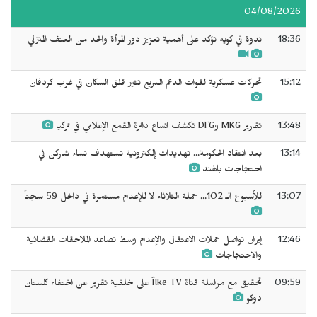
04/08/2026
18:36
ندوة في كويه تؤكد على أهمية تعزيز دور المرأة والحد من العنف المنزلي
15:12
تحركات عسكرية لقوات الدعم السريع تثير قلق السكان في غرب كردفان
13:48
تقارير MKG وDFG تكشف اتساع دائرة القمع الإعلامي في تركيا
13:14
بعد انتقاد الحكومة... تهديدات إلكترونية تستهدف نساء شاركن في
احتجاجات بالهند
13:07
للأسبوع الـ 102... حملة الثلاثاء لا للإعدام مستمرة في داخل 59 سجناً
12:46
إيران تواصل حملات الاعتقال والإعدام وسط تصاعد الملاحقات القضائية
والاحتجاجات
09:59
تحقيق مع مراسلة قناة Îlke TV على خلفية تقرير عن اختفاء كلستان
دوكو