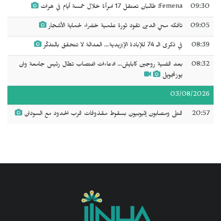
09:30
Femena: طالبان تعتقل 17 امرأة خلال خمسة أيام في هرات
09:05
تافكه محي الدين تقود ثورة علمية خضراء لحماية الأشجار
08:39
في ذكرى الـ 74 للإبادة الإيزيدية… العدالة لا تتحقق بالتذكّر
08:32
بعد قضية روجين كابايش... ادعاءات اغتصاب تطال رئيس جامعة وان
يوزنجويِل
03/08/2026
20:57
قتلى ومصابون إثيوبيون بسقوط مقذوفات قرب الحدود مع السودان