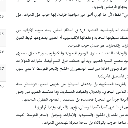
:37
ات، ناقل وقود يُقطع رزقه مع إغلاق المعابر، وحامل البضائع على الحدود
يتجاوز الرصاص والهاوية.
قليمي" فقط؛ لأن ما يجري أعمق من مواجهة ظرفية. إنها حرب على الممرات، على
09
يانات الدبلوماسية. القضية هي: في النظام العالمي بعد حرب أوكرانيا، من
05
بكة سيطرتها البحرية وحلفائها الإقليميين، أم الصين بمشروعها لربط الشرق
 صفارات وانفجارات هو صدى حرب الممرات.
39
لولايات المتحدة مستوى الرسوم الجمركية والتكنولوجيا، وارتقت إلى مستوى
جرد مصنع العالم؛ الصين تريد أن تمتلك طرق العالم أيضاً. مليارات الدولارات
 الحرة، والموانئ الجافة من آسيا الوسطى إلى الخليج والبحر المتوسط، لا تعني سوى
:47
 الأساطيل الأمريكية.
أ بالهزيمة العسكرية، بل بفقدان السيطرة على شرايين العبور. فواشنطن منذ
:16
 التأمين البحري، والدولار، والقواعد العسكرية. وإذا تمكنت الصين من وصل
خسر أمريكا جزءاً من التجارة فحسب؛ بل سيتصدع العمود الفقري لهيمنتها.
ربط شرق آسيا بآسيا الوسطى، وإيران، والعراق، وتركيا، ثم أوروبا.
 من الهند إلى الخليج، والسعودية، والإمارات، وإسرائيل، والبحر المتوسط، بحيث
جرد ساحة حروب بالوكالة؛ بل ساحة معركة لمهندسي الممرات.