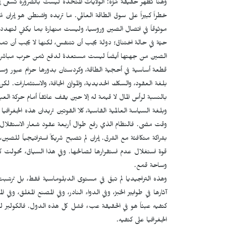
وهنا تظهر حقيقة مُرّة: الولايات المتحدة ليست بالضرورة تسعى إ
خطراً كبيراً على سوق الطاقة العالمي. ما تريده واشنطن هو إيران 
موثوقاً في اتصال الصين وروسيا، وليست منهارة بما يكفي لتهدد ال
حيّة في حالة اختناق؛ دولة يجب أن تتنفس، لكنها لا يجب أن تمش
الصين من جهتها أيضاً ليست مستعدة لدفع ثمن حرب مباشرة من أجل
قطعة أساسية في أحجية الطاقة، وكردستان بدورها حزام عبور وسي
بلغة العقود، والسكك الحديدية، والموانئ الجافة، والاستثمارات. ل
بالنسبة لرأس المال لا قيمة له إلا حين يقف عائقاً أمام حركة العبو
وبلغة السياسة العالمية القاسية، كلا القوتين تريدان هذه الجغراف
وقت مضى. فالنظام الذي رفع طوال أربعة عقود شعار الاستقلال و"ل
بشراكة متكافئة مع الشرق. إيران لم تصبح شريكاً استراتيجياً للص
قوة استغلال عدم استقرارها لصالحها. وفي هذا السياق، تحولت كور
وساحة قمع.
وهذه التراجيديا لم تبقَ في مستوى الدبلوماسية فقط، بل ترسّبت 
آثارها في طوابير الخبز، وفي الدواء النادر، وفي المصنع المغلق، و
كتفيه عبئاً هو في الحقيقة عبء فشل كل هذه الدول. فالكولبر لي
الجغرافيا على كتفيه.