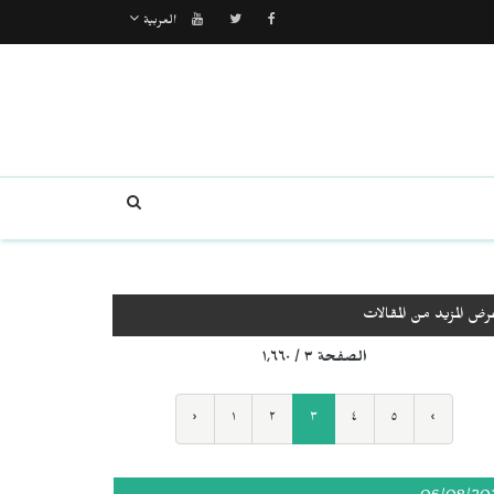
العربية
رض المزيد من المقالات
الصفحة ٣ / ١٬٦٦٠
‹
١
٢
٣
٤
٥
›