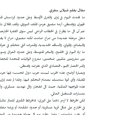
مقال بقلم شيلان سقزي
ما يحدث اليوم في إيران والشرق الأوسط وعلى حدود كردستان المتوت
طهران وواشنطن، أزمة مضيق هرمز، الملف النووي، وقف إطلاق نا
غير أن كل ما يُطرح في الخطاب الرسمي ليس سوى القشرة الخارجية
دخل مرحلة جديدة من صراع صامت لكنه مصيري، صراع لا يقتصر
والبضائع، والموانئ، والسكك الحديدية، والممرات التي تتحكم في حركة 
ما نراه اليوم في الخليج، والبحر المتوسط، وعلى حدود العراق وسو
بين مشروعين عالميين ضخمين: مشروع الولايات المتحدة للحفاظ 
وكسر الحصار الجيو ـ اقتصادي الذي تفرضه واشنطن.
وبعبارة أوضح، هذه الحرب ليست حرب دول فحسب؛ إنها حرب خرا
المقبلة، وأي قوة ستمسك بصمام التحكم فيها. ولهذا لم تعد إ
هذه المواجهة العالمية، حيث كل انفجار، وكل تهديد عسكري، وكل
بمسارات المستقبل العالمي.
لكن الخرائط لا تُرسَم دائماً على الورق؛ فالخرائط الكبرى للعالم غا
في الخارج على شكل قرية عسكرية، أو حدود مُلغَّمة، أو ورشة مغلق