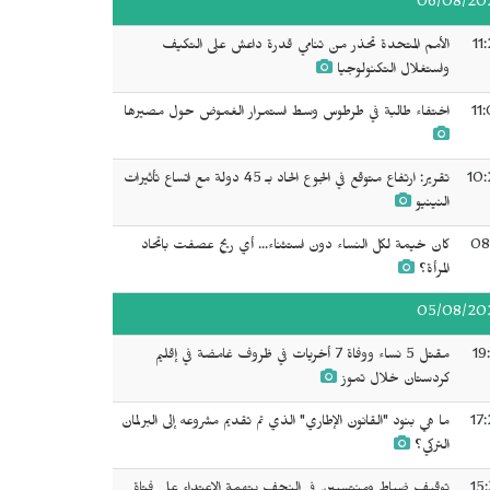
06/08/20
11
الأمم المتحدة تحذر من تنامي قدرة داعش على التكيف
واستغلال التكنولوجيا
11
اختفاء طالبة في طرطوس وسط استمرار الغموض حول مصيرها
10:
تقرير: ارتفاع متوقع في الجوع الحاد بـ 45 دولة مع اتساع تأثيرات
النينيو
08
كان خيمة لكل النساء دون استثناء... أي ريح عصفت باتحاد
المرأة؟
05/08/20
19
مقتل 5 نساء ووفاة 7 أخريات في ظروف غامضة في إقليم
كردستان خلال تموز
17
ما هي بنود "القانون الإطاري" الذي تم تقديم مشروعه إلى البرلمان
التركي؟