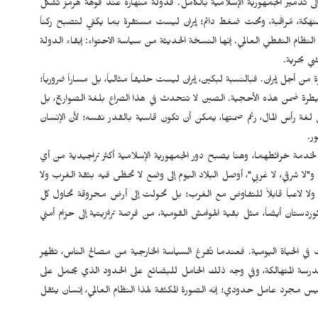
لى تدمير الجمهورية الإسلامية بالكامل. فدولة منهارة عند فوهة هرمز تشكل
مُنهَكة، مُراقَبة، وتحت ضغط دائم؛ إيران ليست مستقرة بما يكفي لتصبح ركناً
نظام النفطي العالمي. إنها النسخة الحديثة من سياسة الاحتواء: إبقاء الدولة
ي بحرية.
 إيران. فبالنسبة لبكين، إيران ليست حليفاً مثالياً، بل مساراً ضرورياً؛
طرة ضمن هذه الأحجية. الصين لا تتحدث في هذا الصراع بلغة الصواريخ، بل
كن لغة رأس المال، رغم صمتها، يمكن أن تكون قاسية بالقدر نفسه؛ لأن الإنسان
ر.
يا لخدمة خرائطهما، وهنا يصبح دور الجمهورية الإسلامية أكثر تراجيدية من أي
ا شرقي، لا غربي"، أوصل البلاد اليوم إلى وضع لا تحظى فيه بثقة الغرب ولا
ين، ولا لاعباً قابلاً للتفاوض مع الغرب؛ بل تحولت إلى أرض محروقة تحاول كل
دستان أيضاً، مثل بقية الهوامش القومية، من فرصة ترانزيتية إلى حزام أمني
في الحياة اليومية. فعندما تُفرغ السياسة الخارجية من مصالح الناس، تظهر
في المدرسة المتهالكة، وفي وجه ذلك الحامل للبضائع على الحدود الذي يحمل على
س مجرد عامل حدودي؛ إنه الصورة المكثفة لهذا النظام العالمي، إنسان يثقل