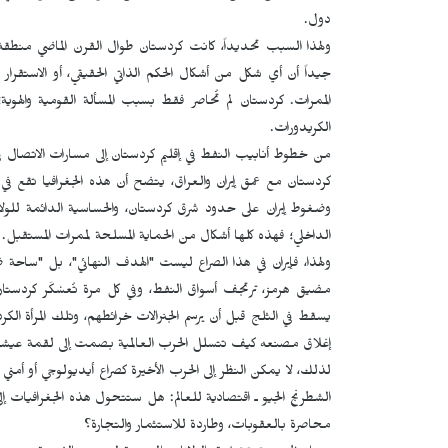
دول.
ولهذا السبب تحديداً، كانت كردستان طوال القرن الماضي منطقة 
جيداً أن أي شكل من أشكال الحكم الذاتي الحقيقي، أو الاستقرار 
الممرات. كردستان لم تُحاصر فقط بسبب المسألة القومية والهو
الكریدورات.
من خطوط أنابيب النفط في إقليم كردستان إلى مسارات الاتصال في رو
كردستان مع عمق إيران والعراق، يتضح أن هذه الجغرافيا تقع في 
وضغوط إيران على حدود شرق كردستان، والحساسية الدائمة للولاي
الداخلي؛ فهذه كلها أشكال من الحماية المسلحة لممرات المستقبل.
ولهذا، فإيران في هذا الصراع ليست "الهدف النهائي"، بل "سا
مضيق هرمز، ترتجف أسواق النفط، وفي كل مرة تُعسْكَر كردست
يسقط في الثلج قبل أن يرسم الجنرالات خرائطهم، وتلك المرأة ال
إغلاق مصنعه كيف تتسلل الحرب العالمية بصمت إلى لقمة عيشه
لذلك، لا يمكن النظر إلى الحرب الأخيرة كصراع أيديولوجي أو أم
الشطرنج الجيو ـ اقتصادية للعالم: هل ستتحول هذه الجغرافيات إ
محاصرة بالعقوبات، وطاردة للاستثمار والتجارة؟