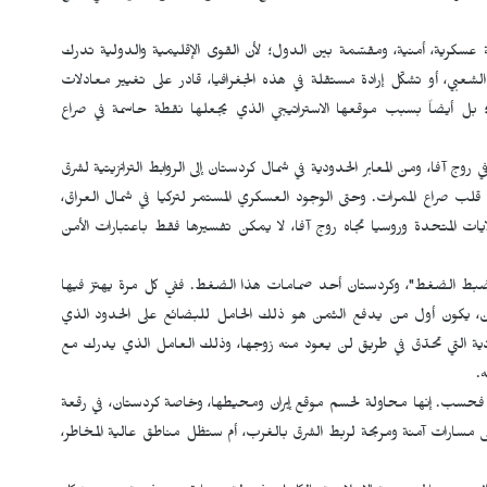
عسكرية، أمنية، ومقسّمة بين الدول؛ لأن القوى الإقليمية والدولية تدرك
الشعبي، أو تشكّل إرادة مستقلة في هذه الجغرافيا، قادر على تغيير معادلات
ية؛ بل أيضاً بسبب موقعها الاستراتيجي الذي يجعلها نقطة حاسمة في صراع
ج آفا، ومن المعابر الحدودية في شمال كردستان إلى الروابط الترانزيتية لشرق
قلب صراع الممرات. وحتى الوجود العسكري المستمر لتركيا في شمال العراق،
ات المتحدة وروسيا تجاه روج آفا، لا يمكن تفسيرها فقط باعتبارات الأمن
حة ضبط الضغط"، وكردستان أحد صمامات هذا الضغط. ففي كل مرة يهتز فيها
ان، يكون أول من يدفع الثمن هو ذلك الحامل للبضائع على الحدود الذي
كردية التي تحدّق في طريق لن يعود منه زوجها، وذلك العامل الذي يدرك مع
.
ني فحسب. إنها محاولة لحسم موقع إيران ومحيطها، وخاصة كردستان، في رقعة
لى مسارات آمنة ومربحة لربط الشرق بالغرب، أم ستظل مناطق عالية المخاطر،