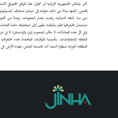
كان بإمكان الجمهورية الإيرانية أن تحوّل هذا الموقع الجغرافي الاست
إقليمي. لكنها بدلاً من ذلك حوّلته إلى میدان استنزاف أيديولوجي.
من بناء الثقة الدولية، رفعت جدار العقوبات. وبدلاً من تحو
تستبدل الجغرافيا الخبز بالثكنة، يكون أول ضحاياها دائماً الفئا
وفي كل هذه المعادلات، لا مكان لشعوب إيران وكردستان؛ لا في غرف
المغلقة للمفاوضات. بالنسبة للولايات المتحدة، هذه الجغراف
المنطقة، أحزمة سيطرة أمنية. أما بالنسبة للناس، فهذه الأرض هي