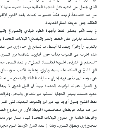
أي تقرير دبلوماسي: عامل يُطرَد مع كل جولة جديدة من العقوب
الذي يحمل على كتفيه ثقل التجارة العالمية بينما نصيبه منها لا 
من هنا فصاعداً، لم يعد ممكناً تفسير ما يحدث بلغة "التوتر الإ
الطاقة، وعلى خريطة العالم الجديدة.
لم يعد الأمر يتعلق فقط بأجهزة الطرد المركزي والصواريخ والب
سيمسك بشرايين نقل النفط والغاز والبضائع؟ الولايات المتحدة بش
بالغرب براً وبحراً؟ وبصياغة أبسط، ما يُسمَع في سماء إيران من
هذه الحرب على الممرات بدأت حين تجاوزت المنافسة بين الصين وا
"التحكم في الشرايين الحيوية للاقتصاد العالمي". لم تعد الصين م
التي تُضَخّ في السكك الحديدية، والموانئ، وخطوط الأنابيب، والمناطق
شيء واحد: إن بكين تريد إخراج مسارات الطاقة والبضائع من احتكار
في المقابل، تدرك الولايات المتحدة جيداً أن أفول القوى لا يبد
عقود تمسك بنبض التجارة العالمية عبر المضائق والبحار، وشركات
نفط الخليج وسوق أوروبا بها عبر البرّ والممرات البديلة، فلن ت
من هنا تولد خريطتان متنافستان: الخريطة الأولى هي مشروع الصين ل
والخريطة الثانية هي مشروع الولايات المتحدة لبناء مسار موازٍ يمتد
يتجاوز إيران ويطوّق الصين. ولهذا لم يعد الشرق الأوسط اليوم م