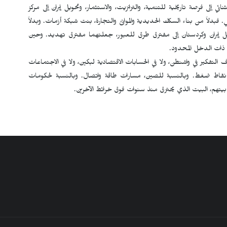
ثنائي إلى فرصة تاريخية للتنمية، والترانزیت، والاستثمار، وتحويل إيران إلى مركز
 فبدلاً من بناء السكك الحديدية والموانئ والتجارة، بنت شبكة أزمات. وبدلاً
يل إيران وكردستان إلى مفترق طرق للعبور، جعلتهما مفترق تهديد. وحين
ت ذات الدخل المحدود.
 التفكير في واشنطن، ولا في الحسابات الاقتصادية لبكين، ولا في الاجتماعات
يا نقاط ضغط. وبالنسبة للصين، مسارات طاقة واتصال. وبالنسبة لحكومات
 بيتهم، البيت الذي يحترق منذ سنوات فوق خرائط الآخرين.