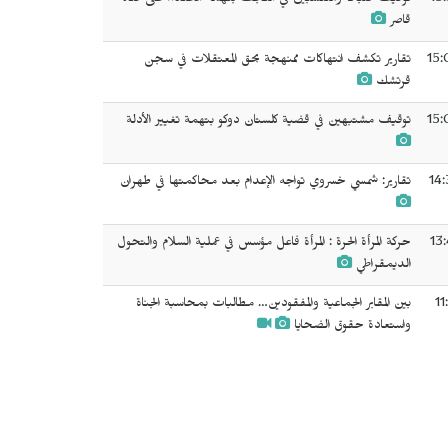
15
توقيف ضباط ومنتسبين في النجف بتهمة الاعتداء على فتاة
قاصر
15:
تقارير تكشف انتهاكات ممنهجة بحق المعتقلات في سجن
قرتشك
15:
توقيف مشتبهين في قضية كلستان دوكو بتهمة تغيير الأدلة
14:
تقارير: شمسي خسروي تواجه الإعدام بعد محاكمتها في طهران
13
حركة المرأة الحرة : المرأة فاعل مؤسس في عملية السلام والتحول
الديمقراطي
11
بين المقابر الجماعية والمفقودين… مطالبات بمحاسبة الجناة
واستعادة حقوق الضحايا