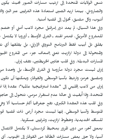
تسعى الولايات المتحدة إلى ترتيب مسارات العبور بحيث ي
والصاروخي. بينما تريد الصين استعادة هذه الشرايين عبر البرّ، 
أنبوب، وكل مضيق، تحوّل إلى قضية أمنية.
وفي هذا السياق، لم يعد دور إسرائيل مجرد لاعب أمني أو خصم 
للمشروع الأمريكي. فممر الهند ـ الشرق الأوسط ـ أوروبا لا يكتمل 
يقلق تل أبيب فقط البرنامج النووي الإيراني، بل يقلقها أي ن
والمتحولة إلى دولة ترانزيت تعني إضعاف جزء من المشروع الجيو 
المسارات البديلة. وفي قلب هاتين الخريطتين، تقف إيران.
إيران ليست مجرد دولة مأزومة في الشرق الأوسط، بل واحدة من أ
ومضيق هرمز، وترتبط بآسيا الوسطى والقوقاز، ويمكنها أن تكون ال
إيران من لاعب إقليمي إلى "عقدة استراتيجية عالمية"؛ عقدة إذا 
المتحدة، وإذا أُبقيت في حالة عدم استقرار مزمن، تتحول إلى حاجز د
وفي قلب هذه العقدة الكبرى، تقع جغرافيا أكثر حساسية ألا وهي ك
المتوسط وآسيا الوسطى. إنها ليست مجرد أرض ذات قضية قو
للسكك الحديدية، وخطوط ترانزيت، وشرايين عسكرية.
بمعنى آخر، من دون المرور بمحیط كردستان، لا يكتمل الاتصال الب
آسيا، ولا حتى بعض مسارات الطاقة من القوقاز إلى الجنوب. أ