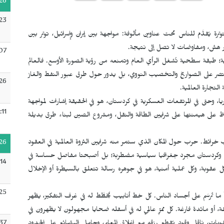
26
:23
رة يُقدَّم للناس تحت عناوين مألوفة: مواجهة بين إيران وإسرائيل، توتر بين
ر هش، ومفاوضات لا تصل إلى نتيجة.
:07
؛ طبقة سطحية تُشغل الرأي العام وتمنعه من رؤية الصورة الأوسع. فالعالم
 على الصواريخ والتخصيب النووي، بل يدور حول طرق عبور النفط والغاز
26
التجارة العالمية.
ريا، وحتى في المرتفعات العسكرية في كردستان، هو في الحقيقة إشارات لمواجهة
:11
على هيمنتها على شرايين الطاقة والنقل، ومشروع الصين لبناء طرق بديلة
ئط. حرب حول المكان الذي ستمر منه شرايين الثروة العالمية في العقود
26
يران وكردستان مجرد جغرافيا سياسية مضطربة؛ بل أصبحتا مفاصل حساسة في
:14
 عقوبة، وكل عملية أمنية، هو في جوهره رسالة تتعلق بالسيطرة أو الإخلال
:25
لباً ما تُرسَم على أجساد الناس. كل خط أنابيب يُخطَّط له في غرف التفكير، يظهر
ة، أو مائدة فارغة. كل ممرٍّ عالمي له في أسفله ضحايا مجهولون لا يظهرون في