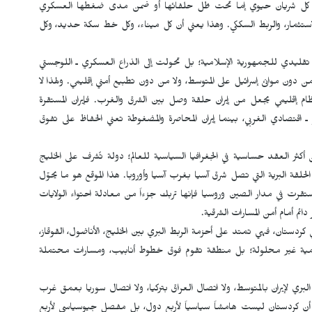
كون كل شريان حيوي إما تحت ظل حلفائها أو ضمن مدى ضغطها العسكري
والاستثمار، والربط السككي. وهذا يعني أن كل ميناء، وكل خط سكة حديد، وكل
تقليدي للجمهورية الإسلامية؛ بل تحولت إلى الذراع العسكري ـ اللوجستي
من دون موانئ إسرائيل على المتوسط، ولا من دون تطبيع أمني إقليمي. ولهذا لا
ظام إقليمي يجعل من إيران حلقة وصل بين الشرق والغرب. فإيران المستقرة
ـ اقتصادي الغربي، بينما إيران المحاصرة والمضغوطة تعني الحفاظ على تفوق
كثر العقد حساسية في الجغرافيا السياسية للعالم؛ دولة تُشرف على الخليج
حلقة البرية التي تصل شرق آسيا بغرب آسيا وأوروبا. هذا الموقع هو ما يحوّل
استقرت في مدار الصين وروسيا فإنها تربك جزءاً من معادلة احتواء الولايات
ائم أمام أمن المسارات الشرقية.
ردستان، فهي تمتد على أحزمة الربط البري بين الخليج، الأناضول، القوقاز،
مية غير محلولة؛ بل منطقة تقوم فوق خطوط أنابيب، ومسارات محتملة
ري لإيران بالمتوسط، ولا اتصال العراق بتركيا، ولا اتصال سوريا بعمق غرب
ي أن كردستان ليست هامشاً سياسياً لأربع دول، بل مفصل جيوسياسي لأربع