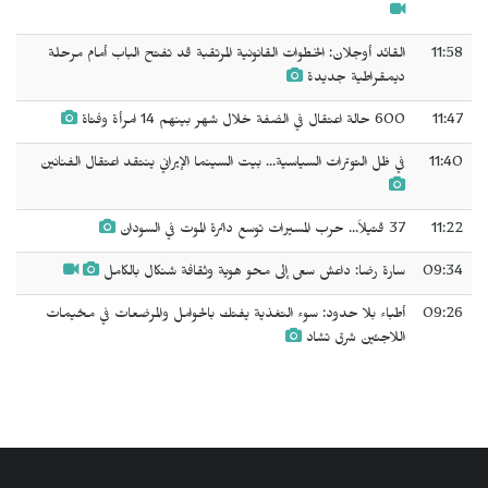
11:58
القائد أوجلان: الخطوات القانونية المرتقبة قد تفتح الباب أمام مرحلة
ديمقراطية جديدة
11:47
600 حالة اعتقال في الضفة خلال شهر بينهم 14 امرأة وفتاة
11:40
في ظل التوترات السياسية... بيت السينما الإيراني ينتقد اعتقال الفنانين
11:22
37 قتيلاً... حرب المسيرات توسع دائرة الموت في السودان
09:34
سارة رضا: داعش سعى إلى محو هوية وثقافة شنكال بالكامل
09:26
أطباء بلا حدود: سوء التغذية يفتك بالحوامل والمرضعات في مخيمات
اللاجئين شرق تشاد