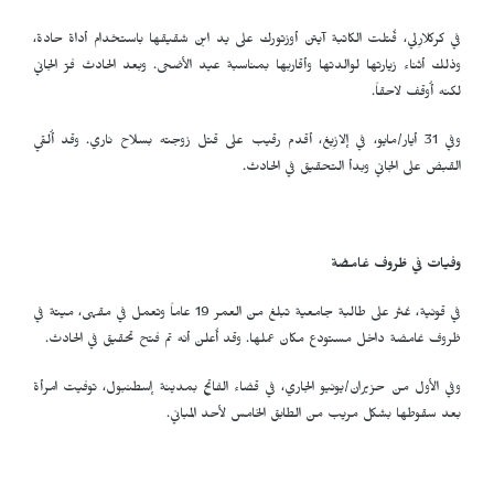
في كركلارِلي، قُتلت الكاتبة آيتن أوزتورك على يد ابن شقيقها باستخدام أداة حادة،
وذلك أثناء زيارتها لوالدتها وأقاربها بمناسبة عيد الأضحى. وبعد الحادث فرّ الجاني
لكنه أُوقف لاحقاً.
وفي 31 أيار/مايو، في إلازِيغ، أقدم رقيب على قتل زوجته بسلاح ناري. وقد أُلقي
القبض على الجاني وبدأ التحقيق في الحادث.
وفيات في ظروف غامضة
في قونية، عُثر على طالبة جامعية تبلغ من العمر 19 عاماً وتعمل في مقهى، ميتة في
ظروف غامضة داخل مستودع مكان عملها. وقد أُعلن أنه تم فتح تحقيق في الحادث.
وفي الأول من حزيران/يونيو الجاري، في قضاء الفاتح بمدينة إسطنبول، توفيت امرأة
بعد سقوطها بشكل مريب من الطابق الخامس لأحد المباني.