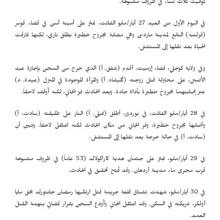
توفيت ثلاث نساء في ظروف مشبوهة.
في اليوم الأول من العيد 27 أيار/مايو الفائت، عُثر على أمينة أسن في قضاء قوسر
(قزلتبه) التابع لمدينة ماردين وهي مصابة بجروح خطيرة بطلق ناري، لكنها فارقت
الحياة بعد نقلها إلى المستشفى.
وفي ولاية كوجلي، قضاء إزميت، أقدم (شفق. أ) الذي خرج من السجن بإجازة عيد
الأضحى، على محاولة قتل زوجته (كُليشاه. أ) والمرأة الموجودة في المنزل (عيدة. د)
عبر إصابتهما بجروح خطيرة بأداة حادة. وبعد الحادث فرّ الجاني، لكنه أُوقف لاحقاً.
في 28 أيار/مايو الفائت، في بوردور، أطلق (فيلي. أ) النار على طليقته (سادت. أ)
وأصابها بجروح خطيرة، وفر الجاني من مكان الحادث لكنه اعتُقل لاحقاً. وتبين أن
(سادت. أ) في حالة حرجة بعد نقلها إلى المستشفى.
في 29 أيار/مايو، عُثر على جثمان هدية كاراكولاك (53 عاماً) في ظروف مشبوهة
قرب مجرى ماء مدينة أردهان. وقد فُتح تحقيق في الحادث.
في 30 أيار/مايو، شهدت تشناق قلعة جريمة قتل ارتكبها رمضان جانتورك بحق مايا
أولكر، شريكته في السكن. وقد اعتُقل الجاني وأُودع السجن بقرار قضائي بتهمة القتل
العمد.