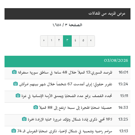
عرض المزيد من المقالات
الصفحة ٣ / ١٬٦٥٨
‹
١
٢
٣
٤
٥
›
03/08/2026
16:01
المرصد السوري:13 قتيلاً خلال 48 ساعة في مناطق سورية متفرقة
15:24
تقرير حقوقي: إيران أعدمت 67 شخصاً خلال شهر بينهم امرأتان
15:11
تجدد القصف يرفع عدد الضحايا ويعمق الأزمة الإنسانية في غزة
14:33
حصيلة ضحايا الهجرة إلى سبتة ترتفع إلى 88 قتيلاً
13:25
YPJ تحيي ذكرى إبادة شنكال وتؤكد ضرورة حماية الإرادة الحرة
13:13
مراسم رسمية وشعبية في شنكال لإحياء ذكرى ضحايا الفرمان الـ 74