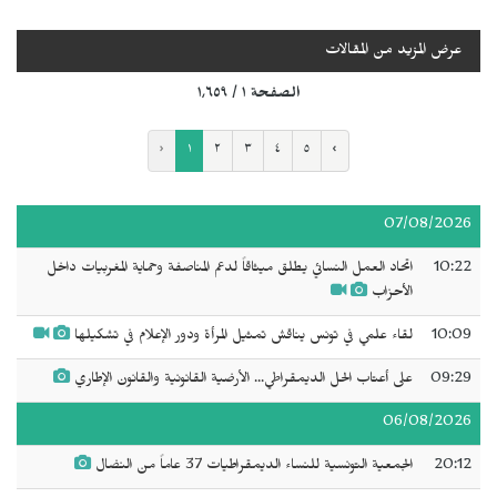
عرض المزيد من المقالات
الصفحة ١ / ١٬٦٥٩
‹
١
٢
٣
٤
٥
›
07/08/2026
10:22
اتحاد العمل النسائي يطلق ميثاقاً لدعم المناصفة وحماية المغربيات داخل
الأحزاب
10:09
لقاء علمي في تونس يناقش تمثيل المرأة ودور الإعلام في تشكيلها
09:29
على أعتاب الحل الديمقراطي... الأرضية القانونية والقانون الإطاري
06/08/2026
20:12
الجمعية التونسية للنساء الديمقراطيات 37 عاماً من النضال