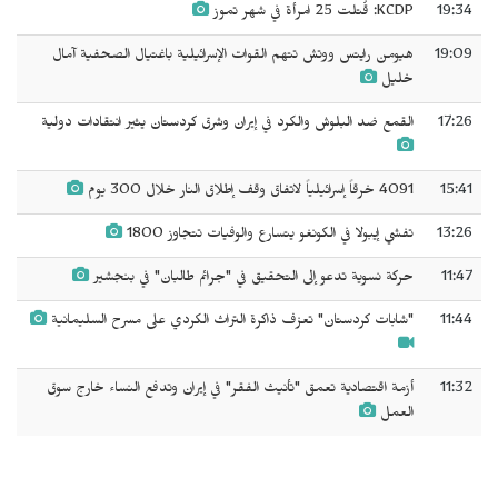
19:34
KCDP: قُتلت 25 امرأة في شهر تموز
19:09
هيومن رايتس ووتش تتهم القوات الإسرائيلية باغتيال الصحفية آمال
خليل
17:26
القمع ضد البلوش والكرد في إيران وشرق كردستان يثير انتقادات دولية
15:41
4091 خرقاً إسرائيلياً لاتفاق وقف إطلاق النار خلال 300 يوم
13:26
تفشي إيبولا في الكونغو يتسارع والوفيات تتجاوز 1800
11:47
حركة نسوية تدعو إلى التحقيق في "جرائم طالبان" في بنجشير
11:44
"شابات كردستان" تعزف ذاكرة التراث الكردي على مسرح السليمانية
11:32
أزمة اقتصادية تعمق "تأنيث الفقر" في إيران وتدفع النساء خارج سوق
العمل