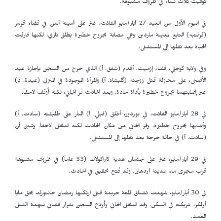
توفيت ثلاث نساء في ظروف مشبوهة.
في اليوم الأول من العيد 27 أيار/مايو الفائت، عُثر على أمينة أسن في قضاء قوسر
(قزلتبه) التابع لمدينة ماردين وهي مصابة بجروح خطيرة بطلق ناري، لكنها فارقت
الحياة بعد نقلها إلى المستشفى.
وفي ولاية كوجلي، قضاء إزميت، أقدم (شفق. أ) الذي خرج من السجن بإجازة عيد
الأضحى، على محاولة قتل زوجته (كُليشاه. أ) والمرأة الموجودة في المنزل (عيدة. د)
عبر إصابتهما بجروح خطيرة بأداة حادة. وبعد الحادث فرّ الجاني، لكنه أُوقف لاحقاً.
في 28 أيار/مايو الفائت، في بوردور، أطلق (فيلي. أ) النار على طليقته (سادت. أ)
وأصابها بجروح خطيرة، وفر الجاني من مكان الحادث لكنه اعتُقل لاحقاً. وتبين أن
(سادت. أ) في حالة حرجة بعد نقلها إلى المستشفى.
في 29 أيار/مايو، عُثر على جثمان هدية كاراكولاك (53 عاماً) في ظروف مشبوهة
قرب مجرى ماء مدينة أردهان. وقد فُتح تحقيق في الحادث.
في 30 أيار/مايو، شهدت تشناق قلعة جريمة قتل ارتكبها رمضان جانتورك بحق مايا
أولكر، شريكته في السكن. وقد اعتُقل الجاني وأُودع السجن بقرار قضائي بتهمة القتل
العمد.