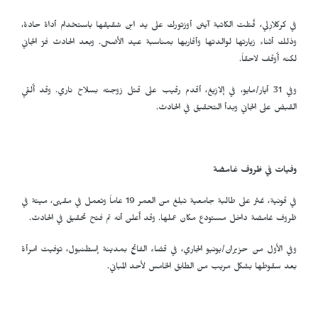
في كركلارِلي، قُتلت الكاتبة آيتن أوزتورك على يد ابن شقيقها باستخدام أداة حادة،
وذلك أثناء زيارتها لوالدتها وأقاربها بمناسبة عيد الأضحى. وبعد الحادث فرّ الجاني
لكنه أُوقف لاحقاً.
وفي 31 أيار/مايو، في إلازِيغ، أقدم رقيب على قتل زوجته بسلاح ناري. وقد أُلقي
القبض على الجاني وبدأ التحقيق في الحادث.
وفيات في ظروف غامضة
في قونية، عُثر على طالبة جامعية تبلغ من العمر 19 عاماً وتعمل في مقهى، ميتة في
ظروف غامضة داخل مستودع مكان عملها. وقد أُعلن أنه تم فتح تحقيق في الحادث.
وفي الأول من حزيران/يونيو الجاري، في قضاء الفاتح بمدينة إسطنبول، توفيت امرأة
بعد سقوطها بشكل مريب من الطابق الخامس لأحد المباني.