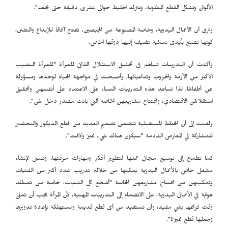
الألوان ونشكل القطع المطلوبة، ونترك الخليط حوالي عشرين دقيقة حتى يجف".
وترى أن الأعمال اليدوية، وخاصة المصنوعة من الجبصين، تفتح آفاقاً للإبداع والتفنن،
كونها تصنع بأيدي نسائية تضيف إليها ذوقها الخاص.
وأكدت أن التدريبات تساهم في تحقيق الاستقلال الذاتي للمرأة "للمرأة النصيب
الأكبر من الأزمة والحروب وتداعياتها، وأصبحت في مواجهة الحياة لوحدها ومسؤولة
عن أطفالها، لذا تساعد هذه التدريبات النساء على الاعتماد على أنفسهن وتحقيق
استقلالهن الاقتصادي، وافتتاح مشاريعهن الخاصة التي باتت مصدر دخل لهن".
ولفتت إلى أن الخطط المستقبلية تتضمن تصميم العديد من قطع الديكور والتحضير
للمشاركة في المعارض القادمة "سيكون هناك شيء مميز ولافت".
كما تطمح إلى توسيع مجال عملها لتطوير أفكار ومهارات حرفتها، وتسعى لإنشاء
مشغل خاص بالأعمال اليدوية يمكنها من خلاله تدريب عدد أكبر من الفتيات
وتمكينهن من افتتاح مشاريعهن الخاصة "أشجع كل الفتيات، خاصة من تمتلك
هواية في الأعمال اليدوية، على الانضمام إلى التدريبات المهنية، لأن المرأة يجب أن تملئ
وقت فراغها بشي مفيد، وأن تستفيد من أي قطع قديمة ومستهلكة بإعادة تدويرها
وجعلها قطع مميزة".