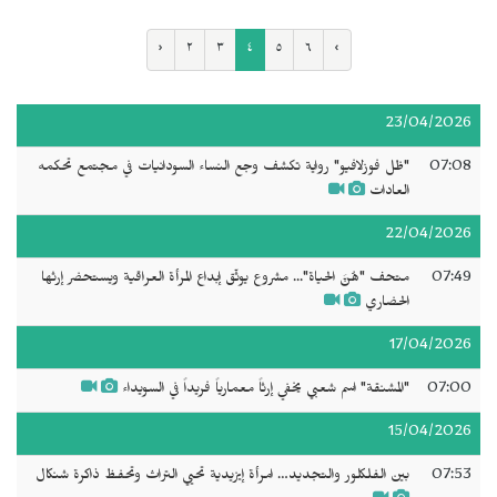
‹
٢
٣
٤
٥
٦
›
23/04/2026
07:08
"ظل فوزلافيو" رواية تكشف وجع النساء السودانيات في مجتمع تحكمه
العادات
22/04/2026
07:49
متحف "هُنَّ الحياة"... مشروع يوثّق إبداع المرأة العراقية ويستحضر إرثها
الحضاري
17/04/2026
07:00
"المشنقة" اسم شعبي يخفي إرثاً معمارياً فريداً في السويداء
15/04/2026
07:53
بين الفلكلور والتجديد… امرأة إيزيدية تحيي التراث وتحفظ ذاكرة شنكال