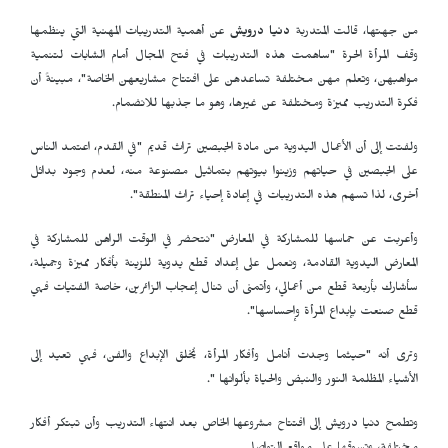
من جهتها، قالت
المتدربة
دنيا درويش
عن أهمية التدريبات المهنية التي ينظمها
وقف المرأة الحرة "ساهمت هذه التدريبات في فتح المجال أمام الشابات لتنمية
مواهبهن، وتعلم مهن مختلفة تساعدهن على افتتاح مشاريعهن الخاصة"، مبينةً أن
فكرة التدريب مميزة ومختلفة عن غيرها، وهو ما جذبها للانضمام.
ولفتت إلى أن الأعمال اليدوية من مادة الجبصين تراث قديم "في القدم، اعتمد الناس
على الجبصين في حياتهم وزينوا بيوتهم بتماثيل مصنوعة منه، لعدم وجود بدائل
أخرى، لذا تسهم هذه التدريبات في إعادة إحياء تراث المنطقة".
وأعربت عن حماسها للمشاركة في المعارض "نتحضر في الوقت الراهن للمشاركة في
المعارض اليدوية القادمة، ونعمل على إعداد قطع يدوية للزينة بأفكار مميزة وجميلة،
سأشارك بأربعة قطع من أعمالي، وأتمنى أن تنال إعجاب الزائرين، خاصة الفتيات فهي
قطع صنعت بإبداع المرأة وإحساسها".
وترى أنه "حيثما وجدت أنامل وأفكار المرأة، يُخلق الإبداع والفن، فهي تعيد إلى
الأشياء المظلمة النور والنبض والحياة بألوانها ".
وتطمح دنيا درويش إلى افتتاح مشروعها الخاص بعد انتهاء التدريب وأن تبتكر أفكار