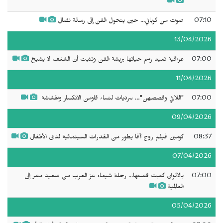
07:10
صوت من كوباني... حين يتحول الفن إلى رسالة نضال
13/04/2026
07:00
عراقية تعيد رسم حياتها بريشة الفن وتثبت أن الشغف لا يشيخ
11/04/2026
07:00
"‬اللائي وقصصهن‫"…‬ سرديات لنساء قاومن الانكسار والهشاشة ‬‬‬‬
09/04/2026
08:37
كومين فيلم روج آفا يطور من القدرات السينمائية لدى الأطفال
07/04/2026
07:00
بالألوان كتبت قصتها... رحلة شيماء عز العرب من صعيد مصر إلى
العالمية
05/04/2026