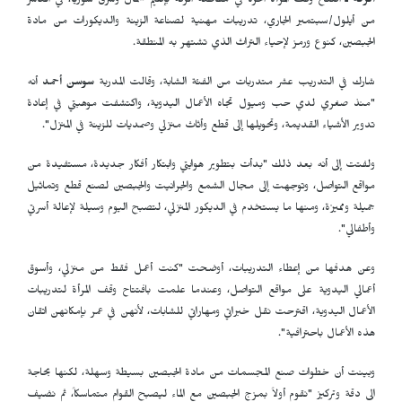
الرقة ـ
افتتح وقف المرأة الحرة في مقاطعة الرقة بإقليم شمال وشرق سوريا، في العاشر
من أيلول/سبتمبر الجاري، تدريبات مهنية لصناعة الزينة والديكورات من مادة
الجبصين، كنوع ورمز لإحياء التراث الذي تشتهر به المنطقة.
شارك في التدريب عشر متدربات من الفئة الشابة، وقالت المدربة
سوسن أحمد
أنه
"منذ صغري لدي حب وميول تجاه الأعمال اليدوية، واكتشفت موهبتي في إعادة
تدوير الأشياء القديمة، وتحويلها إلى قطع وأثاث منزلي وصمديات للزينة في المنزل".
ولفتت إلى أنه بعد ذلك "بدأت بتطوير هوايتي وابتكار أفكار جديدة، مستفيدة من
مواقع التواصل، وتوجهت إلى مجال الشمع والجرانيت والجبصين لصنع قطع وتماثيل
جميلة ومميزة، ومنها ما يستخدم في الديكور المنزلي، لتصبح اليوم وسيلة لإعالة أسرتي
وأطفالي".
وعن هدفها من إعطاء التدريبات، أوضحت "كنت أعمل فقط من منزلي، وأسوق
أعمالي اليدوية على مواقع التواصل، وعندما علمت بافتتاح وقف المرأة لتدريبات
الأعمال اليدوية، اقترحت نقل خبراتي ومهاراتي للشابات، لأنهن في عمر بإمكانهن اتقان
هذه الأعمال باحترافية".
وبينت أن خطوات صنع المجسمات من مادة الجبصين بسيطة وسهلة، لكنها بحاجة
الى دقة وتركيز "نقوم أولاً بمزج الجبصين مع الماء ليصبح القوام متماسكاً، ثم نضيف