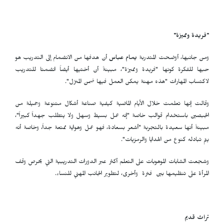
"فريدة ومميزة"
ومن جانبها، أوضحت المتدربة
يمام عباس
أن هدفها من الانضمام إلى التدريب هو
حبها للفكرة كونها "فريدة ومميزة"، مبينةً أن أختيها أيضاً انضمتا للتدريب
لاكتساب المهارات "هذه مهنة يمكن العمل فيها ضمن المنزل".
وقالت إنها تعلمت خلال الأيام الماضية كيفية صناعة أشكال متنوعة وجميلة من
الجبصين باستخدام قوالب خاصة "إنه عمل بسيط وسهل ولا يتطلب جهداً كبيراً"،
مبينةً أنها سعيدة بالتجربة "أشعر بسعادة، فهو عمل وهواية ممتعة جداً، وخاصة أنه
يتم تبادله كنوع من الهدايا والرمزيات".
وشجعت الشابات الموهوبات على التعلم أكثر عبر الدورات التدريبية التي يحرص وقف
المرأة على تنظيمها بين فترة وأخرى، لتطوير الجانب المهني للنساء.
تراث قديم