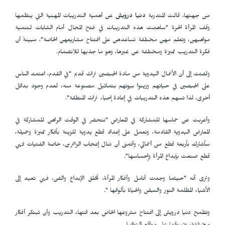
من جهتها، قالت
المتدربة
دنيا درويش
عن أهمية التدريبات المهنية التي ينظمها
وقف المرأة الحرة "ساهمت هذه التدريبات في فتح المجال أمام الشابات لتنمية
مواهبهن، وتعلم مهن مختلفة تساعدهن على افتتاح مشاريعهن الخاصة"، مبينةً أن
فكرة التدريب مميزة ومختلفة عن غيرها، وهو ما جذبها للانضمام.
ولفتت إلى أن الأعمال اليدوية من مادة الجبصين تراث قديم "في القدم، اعتمد الناس
على الجبصين في حياتهم وزينوا بيوتهم بتماثيل مصنوعة منه، لعدم وجود بدائل
أخرى، لذا تسهم هذه التدريبات في إعادة إحياء تراث المنطقة".
وأعربت عن حماسها للمشاركة في المعارض "نتحضر في الوقت الراهن للمشاركة في
المعارض اليدوية القادمة، ونعمل على إعداد قطع يدوية للزينة بأفكار مميزة وجميلة،
سأشارك بأربعة قطع من أعمالي، وأتمنى أن تنال إعجاب الزائرين، خاصة الفتيات فهي
قطع صنعت بإبداع المرأة وإحساسها".
وترى أنه "حيثما وجدت أنامل وأفكار المرأة، يُخلق الإبداع والفن، فهي تعيد إلى
الأشياء المظلمة النور والنبض والحياة بألوانها ".
وتطمح دنيا درويش إلى افتتاح مشروعها الخاص بعد انتهاء التدريب وأن تبتكر أفكار