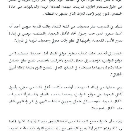
الرقة ـ
افتتح وقف المرأة الحرة في مقاطعة الرقة بإقليم شمال وشرق سوريا، في العاشر
من أيلول/سبتمبر الجاري، تدريبات مهنية لصناعة الزينة والديكورات من مادة
الجبصين، كنوع ورمز لإحياء التراث الذي تشتهر به المنطقة.
شارك في التدريب عشر متدربات من الفئة الشابة، وقالت المدربة
سوسن أحمد
أنه
"منذ صغري لدي حب وميول تجاه الأعمال اليدوية، واكتشفت موهبتي في إعادة
تدوير الأشياء القديمة، وتحويلها إلى قطع وأثاث منزلي وصمديات للزينة في المنزل".
ولفتت إلى أنه بعد ذلك "بدأت بتطوير هوايتي وابتكار أفكار جديدة، مستفيدة من
مواقع التواصل، وتوجهت إلى مجال الشمع والجرانيت والجبصين لصنع قطع وتماثيل
جميلة ومميزة، ومنها ما يستخدم في الديكور المنزلي، لتصبح اليوم وسيلة لإعالة أسرتي
وأطفالي".
وعن هدفها من إعطاء التدريبات، أوضحت "كنت أعمل فقط من منزلي، وأسوق
أعمالي اليدوية على مواقع التواصل، وعندما علمت بافتتاح وقف المرأة لتدريبات
الأعمال اليدوية، اقترحت نقل خبراتي ومهاراتي للشابات، لأنهن في عمر بإمكانهن اتقان
هذه الأعمال باحترافية".
وبينت أن خطوات صنع المجسمات من مادة الجبصين بسيطة وسهلة، لكنها بحاجة
الى دقة وتركيز "نقوم أولاً بمزج الجبصين مع الماء ليصبح القوام متماسكاً، ثم نضيف