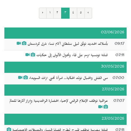
‹
١
٢
٣
٤
٥
›
02/06/2026
09:17
بأسلاك الحديد توثّق ليلى سلطاني آلام نساء شرق كردستان
07:11
فنانة تونسية ترسم على الماء وتحوّل الألوان إلى حكايات
30/05/2026
07:00
من القش والحبال تولد الحكاية... امرأة تحيي تراث السويداء
27/05/2026
07:07
عراقية توظف الإعلام الرقمي لإحياء الحضارة الرافدينية وإبراز آثارها للعالم
23/05/2026
07:11
فنانة مغربية توظف المسرح لطرح قضايا النساء والتمثلات الاجتماعية