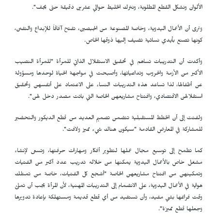
الألوان ونشكل القطع المطلوبة، ونترك الخليط حوالي عشرين دقيقة حتى يجف".
وترى أن الأعمال اليدوية، وخاصة المصنوعة من الجبصين، تفتح آفاقاً للإبداع والتفنن،
كونها تصنع بأيدي نسائية تضيف إليها ذوقها الخاص.
وأكدت أن التدريبات تساهم في تحقيق الاستقلال الذاتي للمرأة "للمرأة النصيب
الأكبر من الأزمة والحروب وتداعياتها، وأصبحت في مواجهة الحياة لوحدها ومسؤولة
عن أطفالها، لذا تساعد هذه التدريبات النساء على الاعتماد على أنفسهن وتحقيق
استقلالهن الاقتصادي، وافتتاح مشاريعهن الخاصة التي باتت مصدر دخل لهن".
ولفتت إلى أن الخطط المستقبلية تتضمن تصميم العديد من قطع الديكور والتحضير
للمشاركة في المعارض القادمة "سيكون هناك شيء مميز ولافت".
كما تطمح إلى توسيع مجال عملها لتطوير أفكار ومهارات حرفتها، وتسعى لإنشاء
مشغل خاص بالأعمال اليدوية يمكنها من خلاله تدريب عدد أكبر من الفتيات
وتمكينهن من افتتاح مشاريعهن الخاصة "أشجع كل الفتيات، خاصة من تمتلك
هواية في الأعمال اليدوية، على الانضمام إلى التدريبات المهنية، لأن المرأة يجب أن تملئ
وقت فراغها بشي مفيد، وأن تستفيد من أي قطع قديمة ومستهلكة بإعادة تدويرها
وجعلها قطع مميزة".