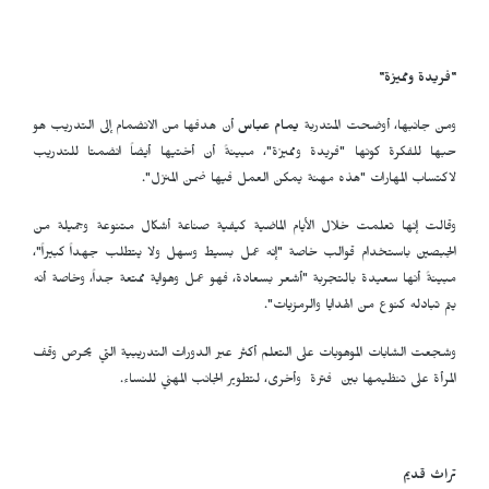
"فريدة ومميزة"
ومن جانبها، أوضحت المتدربة
يمام عباس
أن هدفها من الانضمام إلى التدريب هو
حبها للفكرة كونها "فريدة ومميزة"، مبينةً أن أختيها أيضاً انضمتا للتدريب
لاكتساب المهارات "هذه مهنة يمكن العمل فيها ضمن المنزل".
وقالت إنها تعلمت خلال الأيام الماضية كيفية صناعة أشكال متنوعة وجميلة من
الجبصين باستخدام قوالب خاصة "إنه عمل بسيط وسهل ولا يتطلب جهداً كبيراً"،
مبينةً أنها سعيدة بالتجربة "أشعر بسعادة، فهو عمل وهواية ممتعة جداً، وخاصة أنه
يتم تبادله كنوع من الهدايا والرمزيات".
وشجعت الشابات الموهوبات على التعلم أكثر عبر الدورات التدريبية التي يحرص وقف
المرأة على تنظيمها بين فترة وأخرى، لتطوير الجانب المهني للنساء.
تراث قديم