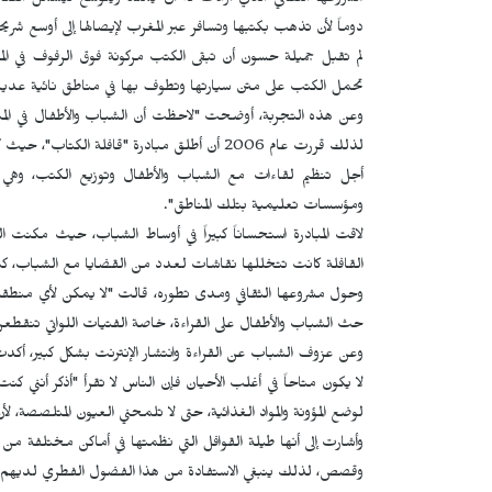
مشروعها الثقافي الذي أرادت له أن يمتد ويتوسع ليشمل الفئات
دوماً لأن تذهب بكتبها وتسافر عبر المغرب لإيصالها إلى أوسع شري
لم تقبل جميلة حسون أن تبقى الكتب مركونة فوق الرفوف في ال
تحمل الكتب على متن سيارتها وتطوف بها في مناطق نائية عديد
وعن هذه التجربة، أوضحت "لاحظت أن الشباب والأطفال في المناطق
لذلك قررت عام 2006 أن أطلق مبادرة "قافلة ا
أجل تنظيم لقاءات مع الشباب والأطفال وتوزيع الكتب، وه
ومؤسسات تعليمية بتلك المناطق".
لاقت المبادرة استحساناً كبيراً في أوساط الشباب، حيث مكنت ا
القافلة كانت تتخللها نقاشات لعدد من القضايا مع الشباب، كنو
وحول مشروعها الثقافي ومدى تطوره، قالت "لا يمكن لأي منطقة أ
حث الشباب والأطفال على القراءة، خاصة الفتيات اللواتي تنقطعن
وعن عزوف الشباب عن القراءة وانتشار الإنترنت بشكل كبير، أكدت أ
لا يكون متاحاً في أغلب الأحيان فإن الناس لا تقرأ "أذكر أنني 
لوضع المؤونة والمواد الغذائية، حتى لا تلمحني العيون المتلصصة، لأ
وأشارت إلى أنها طيلة القوافل التي نظمتها في أماكن مختلفة م
وقصص، لذلك ينبغي الاستفادة من هذا الفضول الفطري لديهم وتن