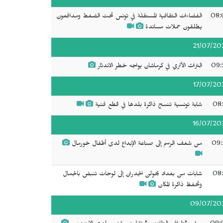
08:
الفضاءات الثقافية المستقلة في تونس تحت الضغط ومدافعون
يطلقون حملات مساندة
21/07/20
09:
التراث الأثري في كرماشان يواجه خطر الاندثار
17/07/20
08:
شابة تونسية تنسج ذاكرة بلدها في قطع فنية
16/07/20
09:
من شغف الرسم إلى صناعة الإبداع لدى أطفال خورمال
08:
شابات من بغداد يحولن الجدران إلى لوحات تنبض بالجمال
وتحفظ ذاكرة المكان
09/07/20