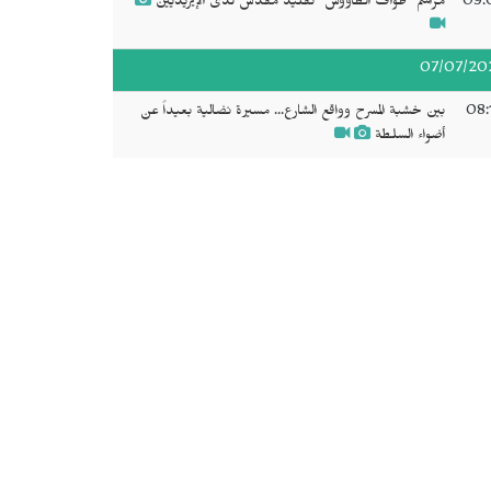
09:
مراسم "طواف الطاووس" تقليد مقدس لدى الإيزيديين
07/07/20
08:
بين خشبة المسرح وواقع الشارع... مسيرة نضالية بعيداً عن
أضواء السلطة