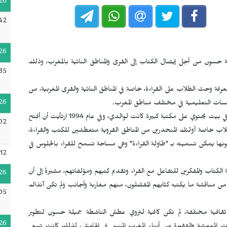
26
42
26
لة حسون من أجل إيصال الكتاب إلى القرى والمناطق النائية بالمغرب، وذلك
35
رفة وحث الطلاب على القراءة، خاصة في المناطق النائية والقرى المغربية، من
26
ؤسسات التعليمية في مختلف مناطق المغرب.
لوكالتنا "نشأت في بيت يحتوي على مكتبة كبيرة كانت لوالدي، وفي عام 1994 ارتأيت أن أفتح
:02
لاب خاصة أولئك المنحدرين من المناطق القروية متعطشين للكتب والقراءة،
جونها يمكن تسميته بـ "طاولة القراءة" وهي مساحة تسمح للقراء بالجلوس في
12
 الكتاب والمفكرين للتفاعل مع القراء وتقديم كتبهم ومؤلفاتهم، مشيرةً إلى أن
26
ن مناقشة ما يكتبه كتّابهم المفضلون، منهم مغاربة وأجانب ولم تكن آنذاك
05
ثقافية مختلفة، لم تكن كافية لتروي عطش الناشطة جميلة حسون لتطوير
26