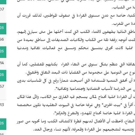
 المهمشة والفقيرة من أبناء المغرب المنسي في الهامش، لذلك كانت تسعى
حة من الشباب.
07
مكتبة، خاصة مع تدني مستوى القراءة في صفوف المواطنين، لذلك قررت أن
ة من المغرب.
26
 النائية يتلهفون لاقتناء الكتب التي كنت أحملها على متن سيارتي إليهم،
56
لكتاب"، حيث كنت أتوجه برفقة ثلة من الكتاب والكاتبات الصديقات إلى مناطق بعيدة من
ي عملية كانت تجرى بتنسيق محكم ومسبق مع فعاليات ثقافية ومدنية
26
14
لقافلة التي تنظم بشكل سنوي من التقاء القراء بكتابهم المفضلين، كما أن
ع من التوعية على مجموعة من القضايا ذات البعد الثقافي والحقوقي.
26
ن تحقق التنمية المستدامة التي أصبحت شعاراً يرفع في كل المناسبات بدون
57
 عن الدراسة لأسباب اقتصادية واجتماعية وثقافية".
ن القراءة عملية تحتاج لمكان ينسجم فيه القارئ مع الكاتب، ولأن هذا المكان
13
كنت أقرأ في "بيت الخزين" وهي غرفة خاصة في البيوت التقليدية تكون مخصصة
ن القراءة عملية خاصة تحتاج للهدوء والتفرغ والتركيز".
ن البقاع، لاحظت أن الأطفال لديهم فطرة لاكتشاف الكتب وما تحويه من صور
26
ميته لتشجيعهم على القراءة والمعرفة، لأنهم نساء ورجال الغد.