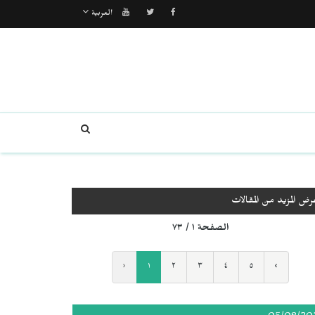
العربية
رض المزيد من المقالات
الصفحة ١ / ٧٣
‹
١
٢
٣
٤
٥
›