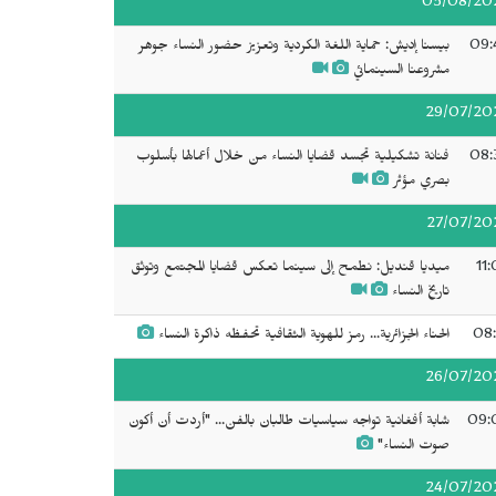
05/08/20
09:
بيسنا إديش: حماية اللغة الكردية وتعزيز حضور النساء جوهر
مشروعنا السينمائي
29/07/20
08:
فنانة تشكيلية تجسد قضايا النساء من خلال أعمالها بأسلوب
بصري مؤثر
27/07/20
11
ميديا قنديل: نطمح إلى سينما تعكس قضايا المجتمع وتوثق
تاريخ النساء
08:
الحناء الجزائرية... رمز للهوية الثقافية تحفظه ذاكرة النساء
26/07/20
09:
شابة أفغانية تواجه سياسيات طالبان بالفن... "أردت أن أكون
صوت النساء"
24/07/20