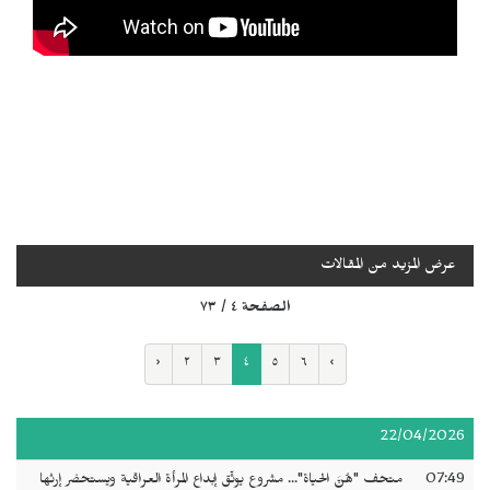
عرض المزيد من المقالات
الصفحة ٤ / ٧٣
‹
٢
٣
٤
٥
٦
›
22/04/2026
07:49
متحف "هُنَّ الحياة"... مشروع يوثّق إبداع المرأة العراقية ويستحضر إرثها