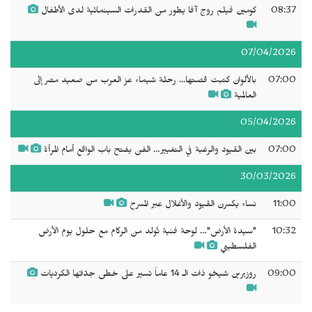
08:37
كومين فيلم روج آفا يطور من القدرات السينمائية لدى الأطفال
07/04/2026
07:00
بالألوان كتبت قصتها... رحلة شيماء عز العرب من صعيد مصر إلى
العالمية
05/04/2026
07:00
بين القيود والرغبة في التغيير… الفن يفتح باب الواقع أمام المرأة
30/03/2026
11:00
نساء يكسرن القيود والأغلال عبر المسرح
10:32
"سيدة الأرض"… لوحة فنية تُولد من الركام مع حلول يوم الأرض
الفلسطيني
09:00
روزيرين شيخو ذات الـ 14 عاماً تسير على خطى جدّاتها الكرديات