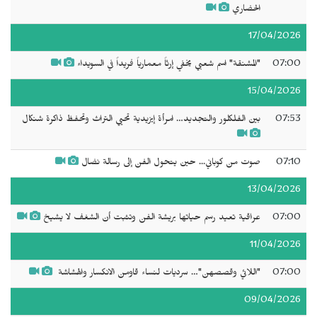
الحضاري
17/04/2026
07:00
"المشنقة" اسم شعبي يخفي إرثاً معمارياً فريداً في السويداء
15/04/2026
07:53
بين الفلكلور والتجديد… امرأة إيزيدية تحيي التراث وتحفظ ذاكرة شنكال
07:10
صوت من كوباني... حين يتحول الفن إلى رسالة نضال
13/04/2026
07:00
عراقية تعيد رسم حياتها بريشة الفن وتثبت أن الشغف لا يشيخ
11/04/2026
07:00
"‬اللائي وقصصهن‫"…‬ سرديات لنساء قاومن الانكسار والهشاشة ‬‬‬‬
09/04/2026