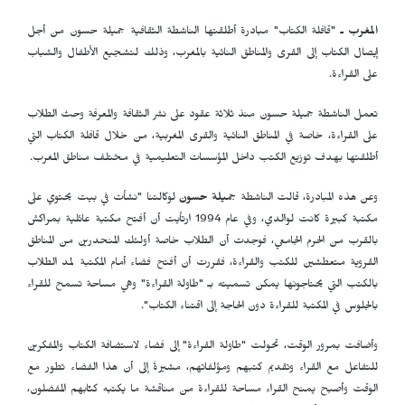
المغرب ـ
"قافلة الكتاب" مبادرة أطلقتها الناشطة الثقافية جميلة حسون من أجل
إيصال الكتاب إلى القرى والمناطق النائية بالمغرب، وذلك لتشجيع الأطفال والشباب
على القراءة.
تعمل الناشطة جميلة حسون منذ ثلاثة عقود على نشر الثقافة والمعرفة وحث الطلاب
على القراءة، خاصة في المناطق النائية والقرى المغربية، من خلال قافلة الكتاب التي
أطلقتها بهدف توزيع الكتب داخل المؤسسات التعليمية في مختلف مناطق المغرب.
وعن هذه المبادرة، قالت الناشطة
جميلة حسون
لوكالتنا "نشأت في بيت يحتوي على
مكتبة كبيرة كانت لوالدي، وفي عام 1994 ارتأيت أن أفتح مكتبة عائلية بمراكش
بالقرب من الحرم الجامعي، فوجدت أن الطلاب خاصة أولئك المنحدرين من المناطق
القروية متعطشين للكتب والقراءة، فقررت أن أفتح فضاء أمام المكتبة لمد الطلاب
بالكتب التي يحتاجونها يمكن تسميته بـ "طاولة القراءة" وهي مساحة تسمح للقراء
بالجلوس في المكتبة للقراءة دون الحاجة إلى اقتناء الكتاب".
وأضافت بمرور الوقت، تحولت ‫"طاولة القراءة‫" إلى فضاء لاستضافة الكتاب والمفكرين
للتفاعل مع القراء وتقديم كتبهم ومؤلفاتهم‫، مشيرةً إلى أن هذا الفضاء تطور مع
الوقت وأصبح يمنح القراء مساحة للقراءة من مناقشة ما يكتبه كتّابهم المفضلون،