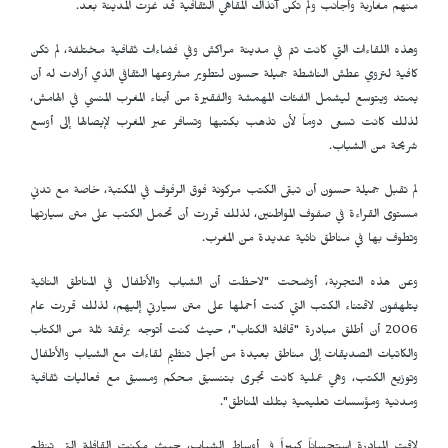
منهم مغاربة وأجانب ولم تكن آنذاك المقاهي الثقافية قد غزت المدينة بعد.
وهذه اللقاءات التي كانت تتم في مدينة مراكش وفي فضاءات ثقافية مختلفة، لم تكن
كافية لتروي عطش الناشطة جميلة حسون لتطوير مشروعها الثقافي الذي أرادت له أن
يمتد ويتوسع ليشمل الفئات المهمشة والفقيرة من أبناء المغرب المنسي في الهامش،
لذلك كانت تسعى دوماً لأن تذهب بكتبها وتسافر عبر المغرب لإيصالها إلى أوسع
شريحة من الشباب.
لم تقبل جميلة حسون أن تبقى الكتب مركونة فوق الرفوف في المكتبة، خاصة مع تدني
مستوى القراءة في صفوف المواطنين، لذلك قررت أن تحمل الكتب على متن سيارتها
وتطوف بها في مناطق نائية عديدة من المغرب.
وعن هذه التجربة، أوضحت "لاحظت أن الشباب والأطفال في المناطق النائية
يتلهفون لاقتناء الكتب التي كنت أحملها على متن سيارتي إليهم، لذلك قررت عام
2006 أن أطلق مبادرة "قافلة الكتاب"، حيث كنت أتوجه برفقة ثلة من الكتاب
والكاتبات الصديقات إلى مناطق بعيدة من أجل تنظيم لقاءات مع الشباب والأطفال
وتوزيع الكتب، وهي عملية كانت تجرى بتنسيق محكم ومسبق مع فعاليات ثقافية
ومدنية ومؤسسات تعليمية بتلك المناطق".