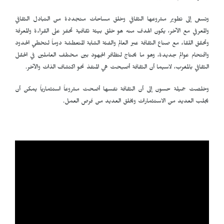
وتسعى إلى تطوير مشروعها الثقافي وخلق مساحات متجددة من التبادل الثقافي
والمعرفي مع الآخر، يكون الهدف منه هو خلق بيئة ثقافية تحفز على القراءة والمعرفة
وتحقق اللقاء مع صناع الثقافة عبر العالم والفئة الشابة المتعطشة دوماً لتخطي الحدود
واقتحام عوالم جديدة، وهو ما يحتاج لتظافر الجهود بين مختلف العاملين في الحقل
الثقافي بالمغرب، لاسيما أن الثقافة أصبحت هي المنفذ نحو اكتشاف الذات والآخر.
وخلصت جميلة حسون إلى أن الثقافة نفسها أضحت مشروعاً استثمارياً يمكن أن
يجلب العديد من الاستثمارات ويخلق العديد من فرص العمل.