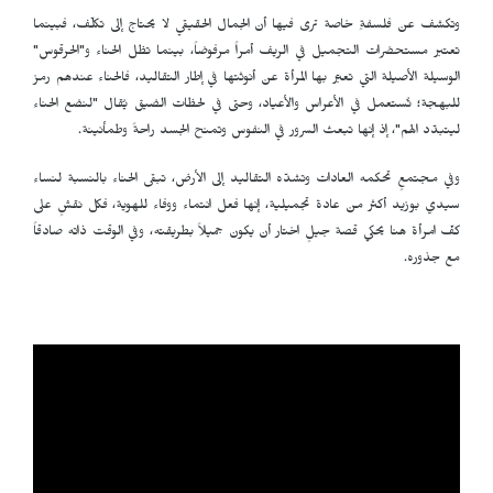
وتكشف عن فلسفةٍ خاصة ترى فيها أن الجمال الحقيقي لا يحتاج إلى تكلّف، فبينما
تعتبر مستحضرات التجميل في الريف أمراً مرفوضاً، بينما تظل الحناء و"الحرقوس"
الوسيلة الأصيلة التي تعبّر بها المرأة عن أنوثتها في إطار التقاليد، فالحناء عندهم رمز
للبهجة؛ تُستعمل في الأعراس والأعياد، وحتى في لحظات الضيق يُقال "لنضع الحناء
ليتبدّد الهم"، إذ إنها تبعث السرور في النفوس وتمنح الجسد راحةً وطمأنينة.
وفي مجتمعٍ تحكمه العادات وتشدّه التقاليد إلى الأرض، تبقى الحناء بالنسبة لنساء
سيدي بوزيد أكثر من عادة تجميلية، إنها فعل انتماء ووفاء للهوية، فكل نقشٍ على
كفّ امرأة هنا يحكي قصة جيلٍ اختار أن يكون جميلاً بطريقته، وفي الوقت ذاته صادقاً
مع جذوره.