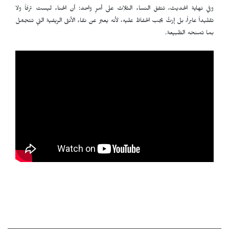
وفي نهاية الحديث، تتفق النساء الثلاث على أمرٍ واحد: أن الحناء ليست ترفاً ولا
تقليداً عابراً، بل إرثٌ يجب الحفاظ عليه، لأنه يعبّر عن نقاء الأنثى الريفية التي تتجمّل
بما تمنحه الطبيعة.