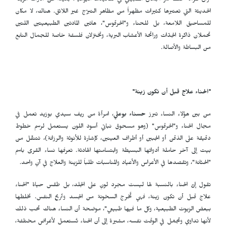
تزال المرأة تحفظ سرّ الجمال الطبيعي في تقاليدها اليومية، بعيداً عن أدوات الزينة
الحديثة التي تعتبرها كثيرات مظهراً من مظاهر التبرّج غير اللائق. هناك، لا مكان
للمساحيق اللامعة، بل للحناء و"الحرقوس"، هاتين المادتين الطبيعيتين اللتين
تحملان ذاكرة الجدّات ورائحة الأعشاب البرية، وتختزلان فلسفة خاصة للجمال النابع
من البساطة والأصالة.
"
الحناء علاج قبل أن تكون زينة
"
من بين هؤلاء النساء تبرز
حسناء بوعلي
، امرأة من ريف سيدي بوزيد تعمل في
مجال الحناء و"الحرقوس" (وهو مسحوق نباتي أسود اللون يستعمل لرسم خطوط
دقيقة على الذقن أو الجبين أو أطراف العينين، كإشارة للأنوثة والرزانة)، تتنقّل من
بيت إلى آخر حاملة أدواتها البسيطة وابتسامتها الهادئة. تعرفها نساء القرى باسم
"الحنّانة"، وتقصدها في الأعراس والأعياد والمناسبات طلباً للزينة والعلاج في آنٍ واحد.
تقول إنّ الحناء بالنسبة لها ليست مجرد لونٍ على الجلد، بل طقس حياة "الحناء
علاج قبل أن تكون زينة، فهي تُخرج السخونة من الجسد وتُريح النفس. نخلطها
ببعض الزيوت الطبيعية، وكل ما فيها طبيعي"، موضحة أن النساء هناك تحب ذلك
لأنها تداوي وتجمّل في الوقت نفسه، مشيرة إلى أن الحناء تُستعمل لأغراض مختلفة،