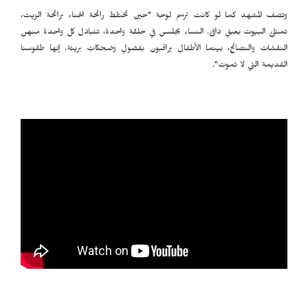
وتصف المشهد كما لو كانت ترسم لوحة "حين تختلط رائحة الحناء برائحة الزيت،
تمتلئ البيوت بعبقٍ دافئ. النساء يجلسن في حلقة واحدة، تتبادل كل واحدة منهن
النقشات والنصائح، بينما الأطفال يراقبون بفضولٍ وضحكاتٍ بريئة. إنها طقوسنا
القديمة التي لا تموت".