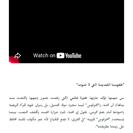
"طقوسنا القديمة التي لا تموت"
من جهتها تؤكد جارتها
خيرة غانمي
(التي رفضت تصوير وجهها واكتفت بمد
يداها)، أن الحناء و"الحرقوس" ليسا مجرد مواد تجميل، بل رمزان لهوية المرأة الريفية
وصمودها أمام تغيّر الزمن، تقول إنّ الحناء تُبرد حرارة الجسد وتُخفف التعب، بينما
يُستخدم "الحرقوس" للزينة "في القرى، لا نضع المكياج لأنه غير مألوف، لكننا نحافظ
على زينتنا بطريقتنا".