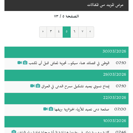
عرض المزيد من المقالات
الصفحة ٥ / ٧٣
‹
٣
٤
٥
٦
٧
›
30/03/2026
07:10
الوطن في قصائد هناء ميكو… تجربة تُعاش قبل أن تُكتب
29/03/2026
07:10
إبداع نسوي يعيد تشكيل مسرح الدمى في العراق
22/03/2026
07:00
صانعة دمى تعيد للأزياء الجزائرية بريقها
10/03/2026