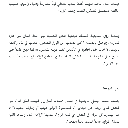
فهناك حناء خاصة للزينة تُخلط بعناية لتعطي لوناً متدرجاً وجميلاً، وأخرى طبيعية
خالصة تستعمل لتسكين التعب وشفاء الأوجاع.
وبينما تروي حديثها، تُمسك بيديها اللتين اكتسبتا لون الحناء الدافئ من كثرة
الممارسة، وتواصل بابتسامة "نحن نصنعها من الورق المطحون، ننقعها في الماء ونخلطه
بالزيت، لا نحب الحناء الجاهزة في الأكياس لأنها غريبة الملمس. نتركها ترتاح قليلاً حتى
تصبح مثل الكريمة، ثم نبدأ النقش. لا نحب اللون الغامق الزائد، نريده طبيعياً يشبه
لون الأرض".
رمز للبهجة
وتصف حسناء بوعلي طريقتها في العمل "عندما أصل إلى البيت، أسأل المرأة عن
النقش الذي تريده على اليدين، أم القدمين؟ أقواس عربية أم زخارف جديدة؟ ثم
أبدأ بهدوء. كل حركة في النقش هي لمسة فرح"، مضيفةً "رائحة الحناء وحدها كافية
لتبدّل المزاج، وتملأ البيت دفئاً وبهجة".