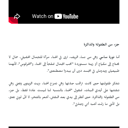
جزء من الطفولة والذاكرة
أما
نورة ساسي
وهي من نساء الريف، ترى في الحناء مرآة للجمال الحقيقي، جمالٍ لا
يحتاج إلى مكياج أو زينة مستوردة "نحب الجمال فنلجأ إلى الحناء و"الحرقوس"، لأنهما
طبيعيان ويدومان في الجسد دون أن يبدوا مصطنعين".
تتذكر طفولتها حين كانت تراقب جدّتها وهي تمزج الحناء بزيت الزيتون وتغني وهي
تنقشها على أيدي البنات، فتقول "الحناء بالنسبة لنا ليست عادة فقط، بل جزء
من الطفولة والذاكرة. حين أنظر إلى يدي بعد النقش، أشعر بالفخر، لا لأن لوني تغيّر،
بل لأنني ما زلت أشبه أمي وجدّتي".