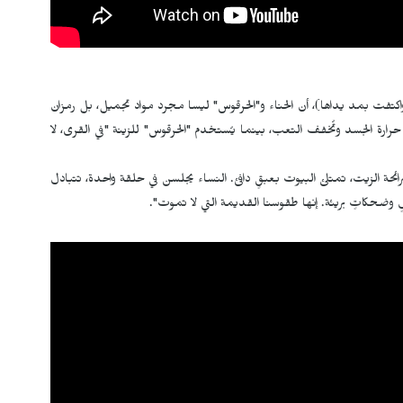
تفت بمد يداها)، أن الحناء و"الحرقوس" ليسا مجرد مواد تجميل، بل رمزان
ُبرد حرارة الجسد وتُخفف التعب، بينما يُستخدم "الحرقوس" للزينة "في القرى، لا
ائحة الزيت، تمتلئ البيوت بعبقٍ دافئ. النساء يجلسن في حلقة واحدة، تتبادل
 وضحكاتٍ بريئة. إنها طقوسنا القديمة التي لا تموت".