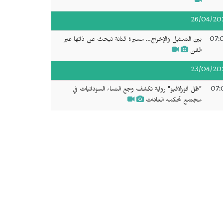
26/04/20
07:
بين التمثيل والإخراج… مسيرة فنانة تبحث عن ذاتها عبر
الفن
23/04/20
07:
"ظل فوزلافيو" رواية تكشف وجع النساء السودانيات في
مجتمع تحكمه العادات