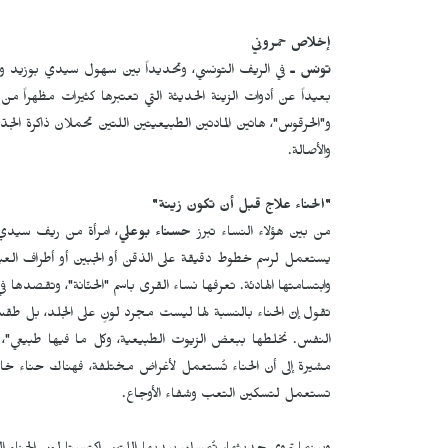
إخلاص حمروني
تونس ـ
في الريف التونسي، وتحديداً بين سهول سيدي بوزيد والقر
بعيداً عن أدوات الزينة الحديثة التي تعتبرها كثيرات مظهراً م
و"الحرقوس"، هاتين المادتين الطبيعيتين اللتين تحملان ذاكرة الج
والأصالة.
"
الحناء علاج قبل أن تكون زينة
"
من بين هؤلاء النساء تبرز
حسناء بوعلي
، امرأة من ريف سيدي 
يستعمل لرسم خطوط دقيقة على الذقن أو الجبين أو أطراف العينين،
وابتسامتها الهادئة. تعرفها نساء القرى باسم "الحنّانة"، وتقصدها في 
تقول إنّ الحناء بالنسبة لها ليست مجرد لونٍ على الجلد، بل طقس
النفس. نخلطها ببعض الزيوت الطبيعية، وكل ما فيها طبيعي"
مشيرة إلى أن الحناء تُستعمل لأغراض مختلفة، فهناك حناء خاصة
تستعمل لتسكين التعب وشفاء الأوجاع.