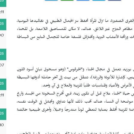
26
:11
ى الصغيرة، ما تزال المرأة تحفظ سرّ الجمال الطبيعي في تقاليدها اليومية،
26
ن مظاهر التبرّج غير اللائق. هناك، لا مكان للمساحيق اللامعة، بل للحناء
00
دّات ورائحة الأعشاب البرية، وتختزلان فلسفة خاصة للجمال النابع من البساطة
26
07
بوزيد تعمل في مجال الحناء و"الحرقوس" (وهو مسحوق نباتي أسود اللون
 كإشارة للأنوثة والرزانة)، تتنقّل من بيت إلى آخر حاملة أدواتها البسيطة
26
الأعراس والأعياد والمناسبات طلباً للزينة والعلاج في آنٍ واحد.
 حياة "الحناء علاج قبل أن تكون زينة، فهي تُخرج السخونة من الجسد وتُريح
:11
، موضحة أن النساء هناك تحب ذلك لأنها تداوي وتجمّل في الوقت نفسه،
 للزينة تُخلط بعناية لتعطي لوناً متدرجاً وجميلاً، وأخرى طبيعية خالصة
26
10