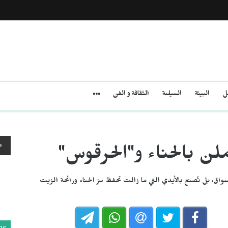
مل
البيئة
السياسة
الثقافة و الفن
ع
ن بالحناء و"الحرقوس"
واق، بل تُصنع بالأيدي التي ما زالت تحفظ سرّ الحناء ورائحة الزيت