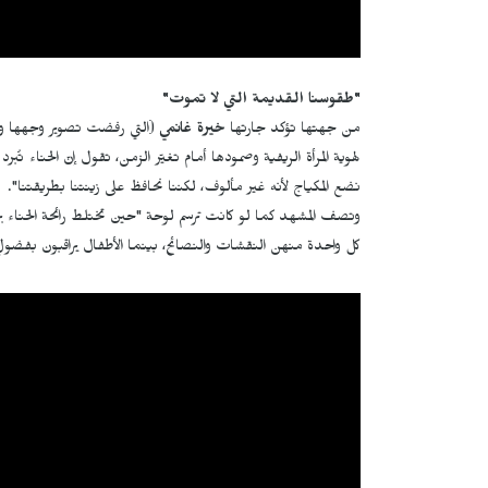
"طقوسنا القديمة التي لا تموت"
من جهتها تؤكد جارتها
خيرة غانمي
(التي رفضت تصوير وجهها واك
لهوية المرأة الريفية وصمودها أمام تغيّر الزمن، تقول إنّ الحناء ت
نضع المكياج لأنه غير مألوف، لكننا نحافظ على زينتنا بطريقتنا".
وتصف المشهد كما لو كانت ترسم لوحة "حين تختلط رائحة الحناء بر
كل واحدة منهن النقشات والنصائح، بينما الأطفال يراقبون بفضولٍ