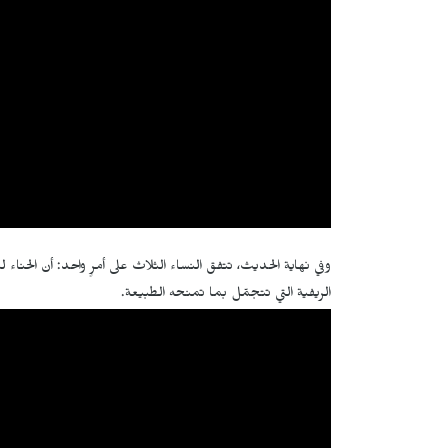
وفي نهاية الحديث، تتفق النساء الثلاث على أمرٍ واحد: أن الحناء ليست
الريفية التي تتجمّل بما تمنحه الطبيعة.