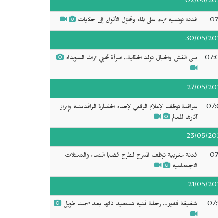
02/06/20
07
فنانة تونسية ترسم على الماء وتحوّل الألوان إلى حكايات
30/05/20
07:
من القش والحبال تولد الحكاية... امرأة تحيي تراث السويداء
27/05/20
07:
عراقية توظف الإعلام الرقمي لإحياء الحضارة الرافدينية وإبراز
آثارها للعالم
23/05/20
07
فنانة مغربية توظف المسرح لطرح قضايا النساء والتمثلات
الاجتماعية
21/05/20
07:
شفيقة فغير… رحلة فنية تستعيد ذاتها بعد صمت طويل