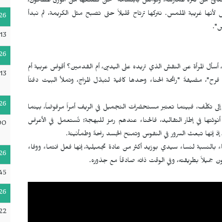
لدافئ من كثرة الممارسة، وتواصل بابتسامة "نحن نصنعها من الورق المطحون،
اس لأنها غريبة الملمس. نتركها ترتاح قليلاً حتى تصبح مثل الكريمة، ثم نبدأ
26
ض".
13
26
أل المرأة عن النقش الذي تريده على اليدين، أم القدمين؟ أقواس عربية أم
13
، مضيفةً "رائحة الحناء وحدها كافية لتبدّل المزاج، وتملأ البيت دفئاً
26
ى تكلّف، فبينما تعتبر مستحضرات التجميل في الريف أمراً مرفوضاً، بينما
ن أنوثتها في إطار التقاليد، فالحناء عندهم رمز للبهجة؛ تُستعمل في الأعراس
00
، إذ إنها تبعث السرور في النفوس وتمنح الجسد راحةً وطمأنينة.
اء بالنسبة لنساء سيدي بوزيد أكثر من عادة تجميلية، إنها فعل انتماء ووفاء
26
ن جميلاً بطريقته، وفي الوقت ذاته صادقاً مع جذوره.
:45
26
22