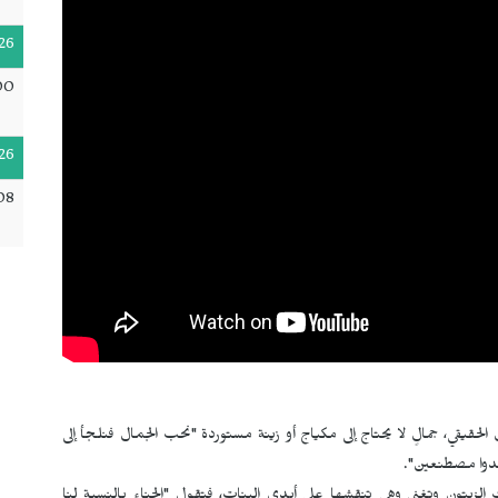
26
00
26
08
لحقيقي، جمالٍ لا يحتاج إلى مكياج أو زينة مستوردة "نحب الجمال فنلجأ إلى
بدوا مصطنعين".
الزيتون وتغني وهي تنقشها على أيدي البنات، فتقول "الحناء بالنسبة لنا