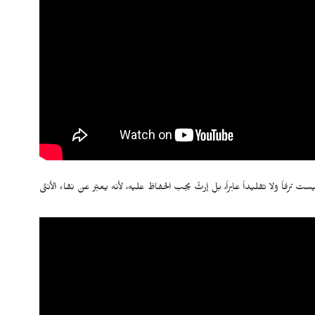
 ترفاً ولا تقليداً عابراً، بل إرثٌ يجب الحفاظ عليه، لأنه يعبّر عن نقاء الأنثى