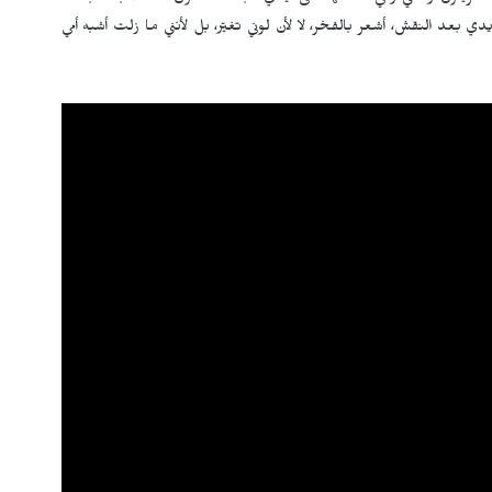
 بعد النقش، أشعر بالفخر، لا لأن لوني تغيّر، بل لأنني ما زلت أشبه أمي