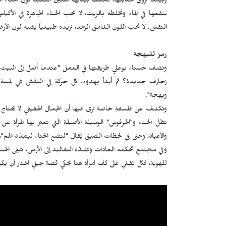
وبينما تروي حديثها، تُمسك بيديها اللتين اكتسبتا لون الحناء ا
ننقعها في الماء ونخلطه بالزيت، لا نحب الحناء الجاهزة في الأكي
النقش. لا نحب اللون الغامق الزائد، نريده طبيعياً يشبه لون الأر
رمز للبهجة
وتصف حسناء بوعلي طريقتها في العمل "عندما أصل إلى البيت، أس
زخارف جديدة؟ ثم أبدأ بهدوء. كل حركة في النقش هي لمسة فرح"
وبهجة".
وتكشف عن فلسفةٍ خاصة ترى فيها أن الجمال الحقيقي لا يحتاج إل
تظل الحناء و"الحرقوس" الوسيلة الأصيلة التي تعبّر بها المرأة ع
والأعياد، وحتى في لحظات الضيق يُقال "لنضع الحناء ليتبدّد الهم"
وفي مجتمعٍ تحكمه العادات وتشدّه التقاليد إلى الأرض، تبقى الحن
للهوية، فكل نقشٍ على كفّ امرأة هنا يحكي قصة جيلٍ اختار أن يكو