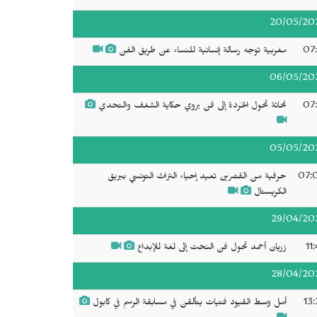
20/05/20
07:
مغربية توجه رسالة إنسانية للنساء عن طريق الفن
06/05/20
07:
نحاتة تحول الخردة إلى فن يروي حكاية الشغف والتحدي
05/05/20
07:
حرفية من القصرين تعيد إحياء التراث التونسي ببريق
الكريستال
29/04/20
11
زريان أحمد تحول فن النحت إلى لغة للإبداع
28/04/20
13:
أمل وسط القيود فتيات يتألقن في مسابقة الرسم في كابول