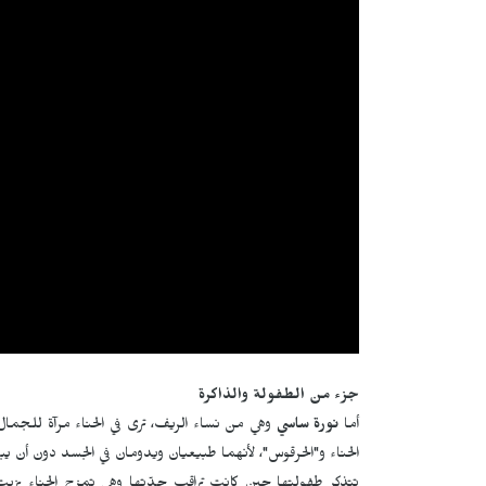
جزء من الطفولة والذاكرة
أما
نورة ساسي
وهي من نساء الريف، ترى في الحناء مرآة للجمال ا
الحناء و"الحرقوس"، لأنهما طبيعيان ويدومان في الجسد دون أن ي
تتذكر طفولتها حين كانت تراقب جدّتها وهي تمزج الحناء بزيت 