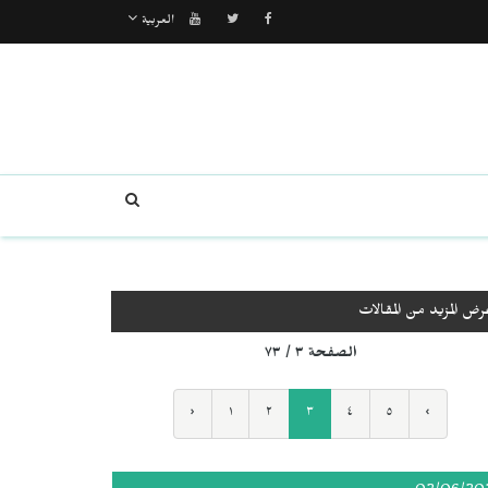
العربية
رض المزيد من المقالات
الصفحة ٣ / ٧٣
‹
١
٢
٣
٤
٥
›