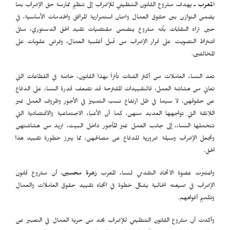
المغرب ـ
يهدف مشروع القانون التنظيمي للإضراب إلى تنظيم ممارسة حق الإضراب بما
يضمن التوازن بين حقوق العمال وضمان استمرارية المرافق والخدمات الأساسية، في
حين تراه النقابات بأنه مشروع يتضمن مقتضيات تقيد الحق الدستوري، مثل
اشتراط التصويت على قرار الإضراب من قبل أغلبية العمال، وفرض عقوبات على
المخالفين.
تعد النساء العاملات من أكثر الفئات تأثراً بهذا القانون، خاصة في القطاعات التي
تعاني من هشاشة العمل، فالتقييدات المقترحة قد تضعف قدرة النساء على الدفاع
عن حقوقهن، لا سيما في ظل ارتفاع نسب التمييز في الأجور وظروف العمل غير
اللائقة التي تواجهها العديد منهن، كما أن الأعباء الاجتماعية والاقتصادية التي
تتحملها النساء، إلى جانب العمل غير المأجور داخل البيت، تزيد من هشاشتهن
وتجعل الإضراب وسيلة ضرورية للدفاع عن مصالحهن، مما يبرز خطورة تقييد هذا
الحق.
واعتبرت عضوة الاتحاد التقدمي لنساء المغرب
زهرة محسين
، أن مشروع قانون
الإضراب في صيغته الحالية يشكل خطوة في اتجاه تقييد حقوق العاملات والعمال
وتكميم أفواههم.
وأكدت أن مشروع القانون التنظيمي للإضراب يحد من حرية العمال في التعبير عن