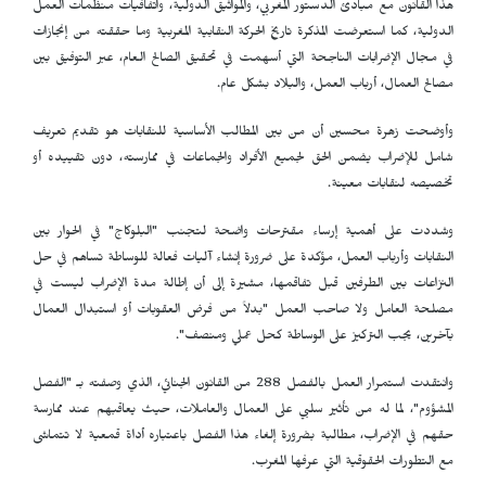
هذا القانون مع مبادئ الدستور المغربي، والمواثيق الدولية، واتفاقيات منظمات العمل
الدولية، كما استعرضت المذكرة تاريخ الحركة النقابية المغربية وما حققته من إنجازات
في مجال الإضرابات الناجحة التي أسهمت في تحقيق الصالح العام، عبر التوفيق بين
مصالح العمال، أرباب العمل، والبلاد بشكل عام.
وأوضحت زهرة محسين أن من بين المطالب الأساسية للنقابات هو تقديم تعريف
شامل للإضراب يضمن الحق لجميع الأفراد والجماعات في ممارسته، دون تقييده أو
تخصيصه لنقابات معينة.
وشددت على أهمية إرساء مقترحات واضحة لتجنب "البلوكاج" في الحوار بين
النقابات وأرباب العمل، مؤكدة على ضرورة إنشاء آليات فعالة للوساطة تساهم في حل
النزاعات بين الطرفين قبل تفاقمها، مشيرة إلى أن إطالة مدة الإضراب ليست في
مصلحة العامل ولا صاحب العمل "بدلاً من فرض العقوبات أو استبدال العمال
بآخرين، يجب التركيز على الوساطة كحل عملي ومنصف".
وانتقدت استمرار العمل بالفصل 288 من القانون الجنائي، الذي وصفته بـ "الفصل
المشؤوم"، لما له من تأثير سلبي على العمال والعاملات، حيث يعاقبهم عند ممارسة
حقهم في الإضراب، مطالبة بضرورة إلغاء هذا الفصل باعتباره أداة قمعية لا تتماشى
مع التطورات الحقوقية التي عرفها المغرب.