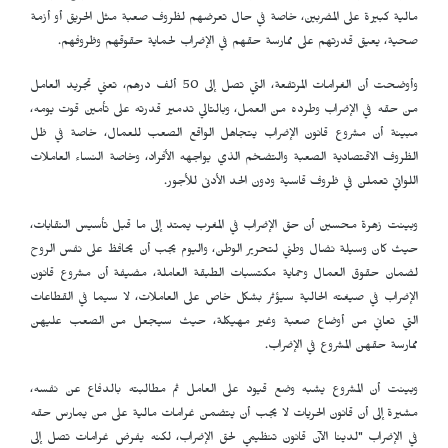
مالية كبيرة على المضربين، خاصة في حال تعرضهم لظروف صعبة مثل الحريق أو أزمة
صحية، يعيق قدرتهم على ممارسة حقهم في الإضراب لحماية حقوقهم وظروفهم.
وأوضحت أن الغرامات المرتفعة، التي تصل إلى 50 ألف درهم، تعني تجريد العامل
من حقه في الإضراب وطرده من العمل، وبالتالي تدمير قدرته على تأمين قوت يومه،
مبينة أن مشروع قانون الإضراب يتجاهل الواقع الصعب للعمال، خاصة في ظل
الظروف الاقتصادية الصعبة والتضخم الذي يواجهه الأفراد، وخاصة النساء العاملات
اللواتي تعملن في ظروف قاسية ودون الحد الأدنى للأجور.
وبينت زهرة محسين أن حق الإضراب في المغرب يمتد إلى ما قبل تأسيس النقابات،
حيث كان وسيلة نضال وطني لتحرير الوطن، واليوم يجب أن يحافظ على نفس الروح
لضمان حقوق العمال وحماية مكتسبات الطبقة العاملة، مضيفة أن مشروع قانون
الإضراب في صيغته الحالية سيؤثر بشكل خاص على العاملات، لا سيما في القطاعات
التي تعاني من أوضاع صعبة وغير مهيكلة، حيث سيجعل من الصعب عليهن
ممارسة حقهن المشروع في الإضراب.
وبينت أن المشروع يشبه وضع قيود على العامل ثم مطالبته بالدفاع عن نفسه،
مشيرة إلى أن قانون الحريات لا يجب أن يتضمن غرامات مالية على من يمارس حقه
في الإضراب "لدينا الآن قانون تنظيمي لحق الإضراب، لكنه يفرض غرامات تصل إلى