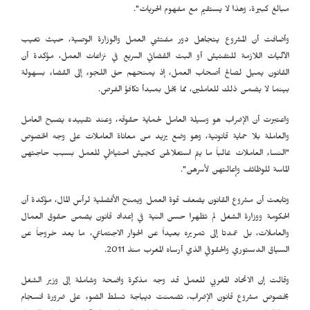
مبالغ كبيرة، وهذا لا يستقيم مع مفهوم الحريات".
وأضافت أن المشروع يتجاهل دور مفتشي العمل والوزارة الوصية، حيث تغيب
الآليات اللازمة للتفتيش أو البت القضائي السريع في نزاعات العمل، مؤكدة أن
القانون يميل لصالح أصحاب العمل، إذ يمنحهم حق اللجوء إلى القضاء بسهولة
بينما لا يضمن ذلك للعاملين، مما يخل بمبدأ تكافؤ الفرص.
واعتبرت أن الإضراب هو وسيلة العامل لحماية حقوقه، وعند تقييده يصبح العامل
والعاملة بلا حماية قانونية، وهو وضع يزيد من معاناة العاملات على وجه الخصوص
"النساء العاملات غالباً ما يتم استغلالهن كجيش احتياطي للعمل بسبب حاجتهن
الماسة للوظائف وإعالتهن لأسرهن".
وتابعت أن مشروع القانون يضعف قوة العمل ويمنح الأفضلية لرأس المال، مؤكدة أن
الحكومة ووزارة الشغل لم تظهرا حسن النية في إعداد قانون يضمن حقوق العمال
والعاملات، بل عمدتا إلى تمريره بعيداً عن الحوار الاجتماعي، ما يعد خروجاً عن
السياق الدستوري والحقوقي الذي أرساه المغرب منذ 2011.
وقالت إن الاتحاد المغربي للعمل قد وجه مذكرة واضحة وشاملة إلى وزير الشغل
بخصوص مشروع قانون الإضراب، تضمنت ديباجة تسلط الضوء على ضرورة انسجام