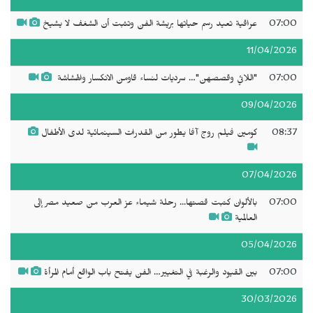
07:00
عراقية تعيد رسم حياتها بريشة الفن وتثبت أن الشغف لا يشيخ
11/04/2026
07:00
"‬اللائي وقصصهن‫"…‬ سرديات لنساء قاومن الانكسار والهشاشة ‬‬‬‬
09/04/2026
08:37
كومين فيلم روج آفا يطور من القدرات السينمائية لدى الأطفال
07/04/2026
07:00
بالألوان كتبت قصتها... رحلة شيماء عز العرب من صعيد مصر إلى
العالمية
05/04/2026
07:00
بين القيود والرغبة في التغيير… الفن يفتح باب الواقع أمام المرأة
30/03/2026