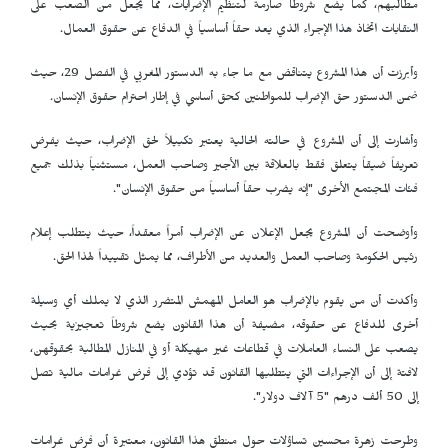
مطالبهم، كما يضع شروطاً صارمة لتنظيم الإضرابات، مما يجعل من الصعب على
النقابات اتخاذ هذا الإجراء الذي يعد حقاً أساسياً في الدفاع عن حقوق العمال.
وأبرزت أن هذا المشروع يتناقض مع ما جاء به الدستور المغربي في الفصل 29، حيث
ضمن الدستور حق الإضراب للمواطنين كحق أساسي في إطار احترام حقوق الإنسان.
وأشارت إلى أن المشروع في حالته الحالية يعتبر تكبيلاً لحق الإضراب، حيث يفرض
تعريفاً ضيقاً يتعلق فقط بالعلاقة بين الأجير وصاحب العمل، مستثنياً بذلك جميع
فئات المجتمع الأخرى "إنه يضرب حقاً أساسياً من حقوق الإنسان".
وأوضحت أن المشروع يجعل الإعلان عن الإضراب أمراً معقداً، حيث يتطلب إعلام
رئيس الحكومة وصاحب العمل والعديد من الأطراف، مما يمثل تقييداً لهذا الحق.
وأكدت أن من يقوم بالإضراب هو العامل المهمش المتضرر الذي لا يملك أي وسيلة
أخرى للدفاع عن حقوقه، مضيفة أن هذا القانون يضع شروطاً تعجيزية بحيث
يصعب على النساء العاملات في قطاعات غير مهيكلة أو في المنازل المطالبة بحقوقهن،
لافتة إلى أن الإجراءات التي يتطلبها القانون قد تؤدي إلى فرض غرامات مالية تصل
إلى 50 ألف درهم "5 آلاف دولار".
وطرحت زهرة محسين تساؤلات حول منطق هذا القانون، معتبرة أن فرض غرامات