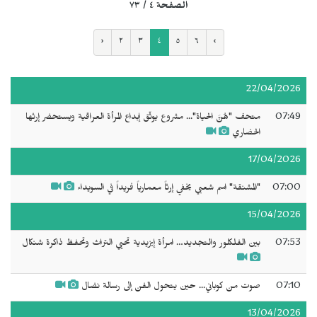
الصفحة ٤ / ٧٣
‹
٢
٣
٤
٥
٦
›
22/04/2026
07:49
متحف "هُنَّ الحياة"... مشروع يوثّق إبداع المرأة العراقية ويستحضر إرثها
الحضاري
17/04/2026
07:00
"المشنقة" اسم شعبي يخفي إرثاً معمارياً فريداً في السويداء
15/04/2026
07:53
بين الفلكلور والتجديد… امرأة إيزيدية تحيي التراث وتحفظ ذاكرة شنكال
07:10
صوت من كوباني... حين يتحول الفن إلى رسالة نضال
13/04/2026