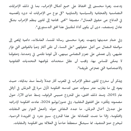
ودعت زهرة محسين إلى الحفاظ على جميع أشكال الإضراب، بما في ذلك الإضرابات
التضامنية والفجائية والسياسية والتناوبية "كل نوع من الإضرابات له دوره وأهميته
في الدفاع عن حقوق العمال"، مضيفةً "نحن بحاجة إلى قانون ينظم الإضراب بشكل
عادل ومنصف، دون أن يكون أداة لتكبيل هذا الحق الدستوري".
وفي ختام حديثها وجهت زهرة محسين رسالة للنساء العاملات، داعية إياهن إلى
مواصلة النضال من أجل حقوقهن "على النساء أن تكن أكثر وعياً بالقوانين التي تؤثر
عليهن، وأن تعملن على تعزيز التضامن بينهن، لأن قوتنا تكمن في وحدتنا، وحقوقنا
لا يمكن المساس بها، ويجب أن نظل متحدات لمواجهة التحديات القانونية
والاجتماعية التي تعترض طريقنا".
ويذكر أن مشروع قانون تنظيم الإضراب في المغرب أثار جدلاً واسعاً منذ بداياته، حيث
يعود إلى ما يقارب عشر سنوات حين قدمته الحكومة لأول مرة إلى البرلمان في أوائل
عام 2015، ومنذ ذلك الحين، بقى المشروع حبيس الرفوف، وسط تباين الآراء حول
مضمونه وتأثيره على الحقوق النقابية، وفي تموز/يوليو 2024، عادت الحكومة لإدراجه
على جدول أعمال البرلمان، ما جدد النقاش حوله وأشعل التوتر بين النقابات
والحكومة، وإذا ما تمت المصادقة على هذا المشروع، سيتم نشره في الجريدة الرسمية،
ليخرج حيز التنفيذ، مما سيشكل منعطفاً حاسماً في العلاقة بين الحكومة والنقابات.