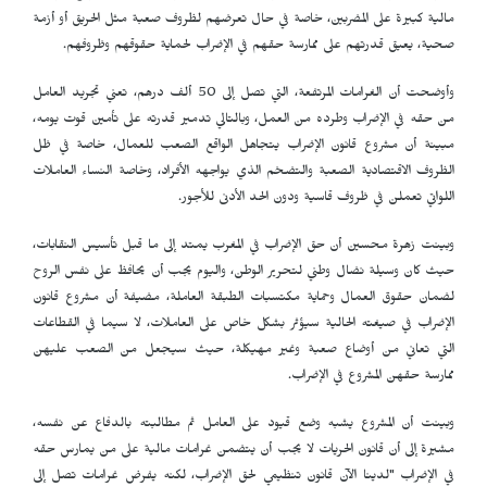
مالية كبيرة على المضربين، خاصة في حال تعرضهم لظروف صعبة مثل الحريق أو أزمة
صحية، يعيق قدرتهم على ممارسة حقهم في الإضراب لحماية حقوقهم وظروفهم.
وأوضحت أن الغرامات المرتفعة، التي تصل إلى 50 ألف درهم، تعني تجريد العامل
من حقه في الإضراب وطرده من العمل، وبالتالي تدمير قدرته على تأمين قوت يومه،
مبينة أن مشروع قانون الإضراب يتجاهل الواقع الصعب للعمال، خاصة في ظل
الظروف الاقتصادية الصعبة والتضخم الذي يواجهه الأفراد، وخاصة النساء العاملات
اللواتي تعملن في ظروف قاسية ودون الحد الأدنى للأجور.
وبينت زهرة محسين أن حق الإضراب في المغرب يمتد إلى ما قبل تأسيس النقابات،
حيث كان وسيلة نضال وطني لتحرير الوطن، واليوم يجب أن يحافظ على نفس الروح
لضمان حقوق العمال وحماية مكتسبات الطبقة العاملة، مضيفة أن مشروع قانون
الإضراب في صيغته الحالية سيؤثر بشكل خاص على العاملات، لا سيما في القطاعات
التي تعاني من أوضاع صعبة وغير مهيكلة، حيث سيجعل من الصعب عليهن
ممارسة حقهن المشروع في الإضراب.
وبينت أن المشروع يشبه وضع قيود على العامل ثم مطالبته بالدفاع عن نفسه،
مشيرة إلى أن قانون الحريات لا يجب أن يتضمن غرامات مالية على من يمارس حقه
في الإضراب "لدينا الآن قانون تنظيمي لحق الإضراب، لكنه يفرض غرامات تصل إلى