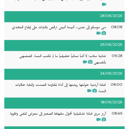
28/06/2026
08:08
من موسكو إلى عدن... أنيسة أنيس ترقص بالتراث على إيقاع التحدي
26/06/2026
09:28
شادية منّاب: لا أدباً نسائياً حقيقياً ما لم تكتب النساء قصصهن
بأنفسهن
24/06/2026
08:00
فنانة أردنية حولتها ريشتها إلى أداة لمقاومة الصمت وكتابة حكايات
النساء
18/06/2026
08:49
آريز سروَر فنانة تشكيلية تحوّل مقهاها الصغير إلى معرض للفن والهوية