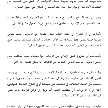
مطالبهم، كما يضع شروطاً صارمة لتنظيم الإضرابات، مما يجعل من الصعب على
النقابات اتخاذ هذا الإجراء الذي يعد حقاً أساسياً في الدفاع عن حقوق العمال.
وأبرزت أن هذا المشروع يتناقض مع ما جاء به الدستور المغربي في الفصل 29، حيث
ضمن الدستور حق الإضراب للمواطنين كحق أساسي في إطار احترام حقوق الإنسان.
وأشارت إلى أن المشروع في حالته الحالية يعتبر تكبيلاً لحق الإضراب، حيث يفرض
تعريفاً ضيقاً يتعلق فقط بالعلاقة بين الأجير وصاحب العمل، مستثنياً بذلك جميع
فئات المجتمع الأخرى "إنه يضرب حقاً أساسياً من حقوق الإنسان".
وأوضحت أن المشروع يجعل الإعلان عن الإضراب أمراً معقداً، حيث يتطلب إعلام
رئيس الحكومة وصاحب العمل والعديد من الأطراف، مما يمثل تقييداً لهذا الحق.
وأكدت أن من يقوم بالإضراب هو العامل المهمش المتضرر الذي لا يملك أي وسيلة
أخرى للدفاع عن حقوقه، مضيفة أن هذا القانون يضع شروطاً تعجيزية بحيث
يصعب على النساء العاملات في قطاعات غير مهيكلة أو في المنازل المطالبة بحقوقهن،
لافتة إلى أن الإجراءات التي يتطلبها القانون قد تؤدي إلى فرض غرامات مالية تصل
إلى 50 ألف درهم "5 آلاف دولار".
وطرحت زهرة محسين تساؤلات حول منطق هذا القانون، معتبرة أن فرض غرامات