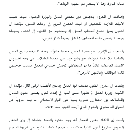
مبالغ كبيرة، وهذا لا يستقيم مع مفهوم الحريات".
وأضافت أن المشروع يتجاهل دور مفتشي العمل والوزارة الوصية، حيث تغيب
الآليات اللازمة للتفتيش أو البت القضائي السريع في نزاعات العمل، مؤكدة أن
القانون يميل لصالح أصحاب العمل، إذ يمنحهم حق اللجوء إلى القضاء بسهولة
بينما لا يضمن ذلك للعاملين، مما يخل بمبدأ تكافؤ الفرص.
واعتبرت أن الإضراب هو وسيلة العامل لحماية حقوقه، وعند تقييده يصبح العامل
والعاملة بلا حماية قانونية، وهو وضع يزيد من معاناة العاملات على وجه الخصوص
"النساء العاملات غالباً ما يتم استغلالهن كجيش احتياطي للعمل بسبب حاجتهن
الماسة للوظائف وإعالتهن لأسرهن".
وتابعت أن مشروع القانون يضعف قوة العمل ويمنح الأفضلية لرأس المال، مؤكدة أن
الحكومة ووزارة الشغل لم تظهرا حسن النية في إعداد قانون يضمن حقوق العمال
والعاملات، بل عمدتا إلى تمريره بعيداً عن الحوار الاجتماعي، ما يعد خروجاً عن
السياق الدستوري والحقوقي الذي أرساه المغرب منذ 2011.
وقالت إن الاتحاد المغربي للعمل قد وجه مذكرة واضحة وشاملة إلى وزير الشغل
بخصوص مشروع قانون الإضراب، تضمنت ديباجة تسلط الضوء على ضرورة انسجام