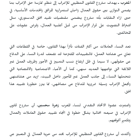
المغرب ـ
يهدف مشروع القانون التنظيمي للإضراب إلى تنظيم ممارسة حق الإضراب بما
يضمن التوازن بين حقوق العمال وضمان استمرارية المرافق والخدمات الأساسية، في
حين تراه النقابات بأنه مشروع يتضمن مقتضيات تقيد الحق الدستوري، مثل
اشتراط التصويت على قرار الإضراب من قبل أغلبية العمال، وفرض عقوبات على
المخالفين.
تعد النساء العاملات من أكثر الفئات تأثراً بهذا القانون، خاصة في القطاعات التي
تعاني من هشاشة العمل، فالتقييدات المقترحة قد تضعف قدرة النساء على الدفاع
عن حقوقهن، لا سيما في ظل ارتفاع نسب التمييز في الأجور وظروف العمل غير
اللائقة التي تواجهها العديد منهن، كما أن الأعباء الاجتماعية والاقتصادية التي
تتحملها النساء، إلى جانب العمل غير المأجور داخل البيت، تزيد من هشاشتهن
وتجعل الإضراب وسيلة ضرورية للدفاع عن مصالحهن، مما يبرز خطورة تقييد هذا
الحق.
واعتبرت عضوة الاتحاد التقدمي لنساء المغرب
زهرة محسين
، أن مشروع قانون
الإضراب في صيغته الحالية يشكل خطوة في اتجاه تقييد حقوق العاملات والعمال
وتكميم أفواههم.
وأكدت أن مشروع القانون التنظيمي للإضراب يحد من حرية العمال في التعبير عن