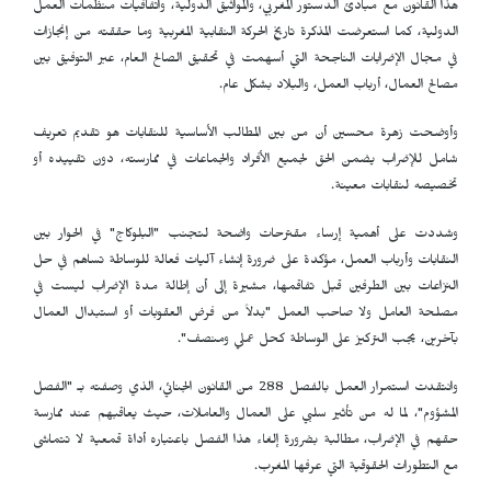
هذا القانون مع مبادئ الدستور المغربي، والمواثيق الدولية، واتفاقيات منظمات العمل
الدولية، كما استعرضت المذكرة تاريخ الحركة النقابية المغربية وما حققته من إنجازات
في مجال الإضرابات الناجحة التي أسهمت في تحقيق الصالح العام، عبر التوفيق بين
مصالح العمال، أرباب العمل، والبلاد بشكل عام.
وأوضحت زهرة محسين أن من بين المطالب الأساسية للنقابات هو تقديم تعريف
شامل للإضراب يضمن الحق لجميع الأفراد والجماعات في ممارسته، دون تقييده أو
تخصيصه لنقابات معينة.
وشددت على أهمية إرساء مقترحات واضحة لتجنب "البلوكاج" في الحوار بين
النقابات وأرباب العمل، مؤكدة على ضرورة إنشاء آليات فعالة للوساطة تساهم في حل
النزاعات بين الطرفين قبل تفاقمها، مشيرة إلى أن إطالة مدة الإضراب ليست في
مصلحة العامل ولا صاحب العمل "بدلاً من فرض العقوبات أو استبدال العمال
بآخرين، يجب التركيز على الوساطة كحل عملي ومنصف".
وانتقدت استمرار العمل بالفصل 288 من القانون الجنائي، الذي وصفته بـ "الفصل
المشؤوم"، لما له من تأثير سلبي على العمال والعاملات، حيث يعاقبهم عند ممارسة
حقهم في الإضراب، مطالبة بضرورة إلغاء هذا الفصل باعتباره أداة قمعية لا تتماشى
مع التطورات الحقوقية التي عرفها المغرب.