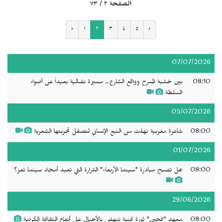
الصفحة ٢ / ٧٣
‹
١
٢
٣
٤
٥
›
07/07/2026
08:10
بين خشبة المسرح وواقع الشارع... مسيرة نضالية بعيداً عن أضواء
السلطة
05/07/2026
08:00
شاعرة مغربية نهلت من النبع الإنساني لتصقل تجربتها الشعرية
01/07/2026
08:00
هل تصبح مبادرة "سينما الأربعاء" الشرارة التي تعيد أمجاد سينما تعز؟
29/06/2026
08:00
معهد "فجين" ثورة فنية تنهض بالأجيال على أنغام الثقافة الكردية