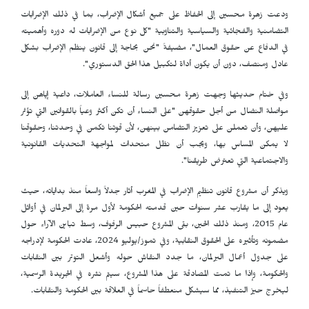
ودعت زهرة محسين إلى الحفاظ على جميع أشكال الإضراب، بما في ذلك الإضرابات
التضامنية والفجائية والسياسية والتناوبية "كل نوع من الإضرابات له دوره وأهميته
في الدفاع عن حقوق العمال"، مضيفةً "نحن بحاجة إلى قانون ينظم الإضراب بشكل
عادل ومنصف، دون أن يكون أداة لتكبيل هذا الحق الدستوري".
وفي ختام حديثها وجهت زهرة محسين رسالة للنساء العاملات، داعية إياهن إلى
مواصلة النضال من أجل حقوقهن "على النساء أن تكن أكثر وعياً بالقوانين التي تؤثر
عليهن، وأن تعملن على تعزيز التضامن بينهن، لأن قوتنا تكمن في وحدتنا، وحقوقنا
لا يمكن المساس بها، ويجب أن نظل متحدات لمواجهة التحديات القانونية
والاجتماعية التي تعترض طريقنا".
ويذكر أن مشروع قانون تنظيم الإضراب في المغرب أثار جدلاً واسعاً منذ بداياته، حيث
يعود إلى ما يقارب عشر سنوات حين قدمته الحكومة لأول مرة إلى البرلمان في أوائل
عام 2015، ومنذ ذلك الحين، بقى المشروع حبيس الرفوف، وسط تباين الآراء حول
مضمونه وتأثيره على الحقوق النقابية، وفي تموز/يوليو 2024، عادت الحكومة لإدراجه
على جدول أعمال البرلمان، ما جدد النقاش حوله وأشعل التوتر بين النقابات
والحكومة، وإذا ما تمت المصادقة على هذا المشروع، سيتم نشره في الجريدة الرسمية،
ليخرج حيز التنفيذ، مما سيشكل منعطفاً حاسماً في العلاقة بين الحكومة والنقابات.