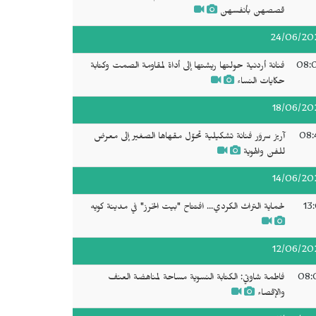
قصصهن بأنفسهن
24/06/20
08:
فنانة أردنية حولتها ريشتها إلى أداة لمقاومة الصمت وكتابة
حكايات النساء
18/06/20
08:
آريز سروَر فنانة تشكيلية تحوّل مقهاها الصغير إلى معرض
للفن والهوية
14/06/20
13
لحماية التراث الكردي... افتتاح "بيت الخرز" في مدينة كويه
12/06/20
08:
فاطمة شاوتي: الكتابة النسوية مساحة لمناهضة العنف
والإقصاء