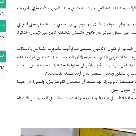
26
زيرة قرقنة بمحافظة صفاقس، حيث نشأت في وسط طبيعي خلاب وثري بالموروث
54
.
عبير، وتأثرت بوالدي الذي كان يرسم لي ويشجعني منذ الصغر، حتى أتاح لي
26
ن الشكل المباشر عبر الألوان والأشكال المختلفة لأعبر عن الإنسان، الذاكرة،
33
داية، ثم تكوين الأكاديمي لسنتين المدعّم أيضاً بالتجربة والمعارض والاحتكاك
26
وم التجارة عوض الفنون الجميلة، إلا أن التدريب الذي تلقته في هولندا لمدة
داية، لكن سرعان ما تحول الأمر إلى احترافية حقيقية، معتمدة على البحث
17
جريدي يمثلني ويمثل الشعور الذي أريد إيصاله للمشاهد".
تناسقة الألوان، إلا أنها بينت أن مضمون اللوحة بيئي، والصورة هي عبارة
ي التوازن البيئي.
مية المحافظة على المحيط والطبيعة، وقد قامت بذلك في العديد من الأنشطة