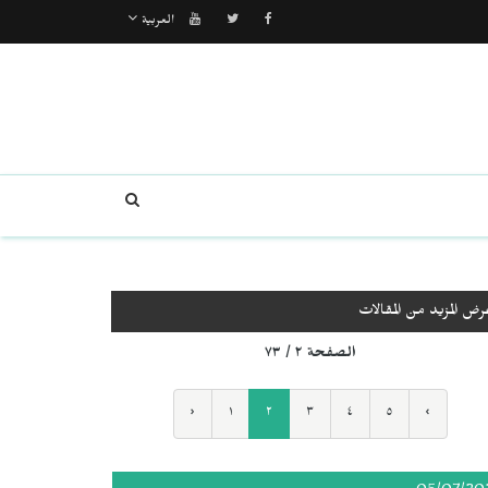
العربية
رض المزيد من المقالات
الصفحة ٢ / ٧٣
‹
١
٢
٣
٤
٥
›