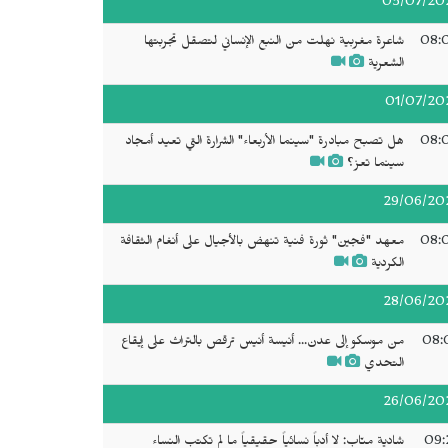
05/07/20
08:
شاعرة مغربية نهلت من النبع الإنساني لتصقل تجربتها
الشعرية
01/07/20
08:
هل تصبح مبادرة "سينما الأربعاء" الشرارة التي تعيد أمجاد
سينما تعز؟
29/06/20
08:
معهد "فجين" ثورة فنية تنهض بالأجيال على أنغام الثقافة
الكردية
28/06/20
08:
من موسكو إلى عدن... أنيسة أنيس ترقص بالتراث على إيقاع
التحدي
26/06/20
09:
شادية منّاب: لا أدباً نسائياً حقيقياً ما لم تكتب النساء