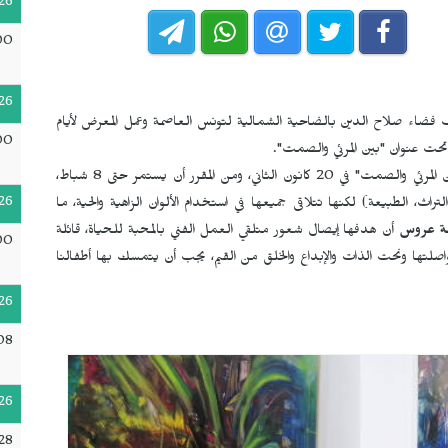
26
00
26
فضاء صلاح الدين بالضاحية الشمالية لتونس العاصمة وعمل المعرض لأيام
00
حت عنوان "بين المرئي والصمت".
انطلق معرض الفنانة التشكيلية سهيلة عروس تحت عنوان "بين المرئي والصمت" في 20 كانون الثاني، ومن المقرر أن يستمر حتى 8 شباط،
26
لبيئة، التراث، الطبيعة) لكنها تتلاقى جميعها في استخدام الألوان الزاهية والحية، ما
ة عروس
أن هدفها إيصال شعور متلقي العمل الفني بالمحبة للحياة، قائلة
00
 مواصلتها ونحت الذات والإبداع والخلق من القيم، يجب أن يتمسك بها أطفالنا
26
08
26
28