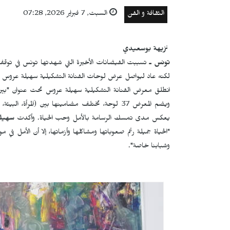
الثقافة و الفن
السبت, 7 فبراير 2026, 07:28
نزيهة بوسعيدي
تونس ـ
تسببت الفيضانات الأخيرة التي شهدتها تونس في توقف 
لكنه عاد ليواصل عرض لوحات الفنانة التشكيلية سهيلة عروس ت
ويضم المعرض 37 لوحة، تختلف مضامينها بين (المرأة، ا
يعكس مدى تمسك الرسامة بالأمل وحب الحياة. وأكدت
سهيل
"الحياة جميلة رغم صعوباتها ومشاكلها وأزماتها، إلا أن الأمل في
وشبابنا خاصة".