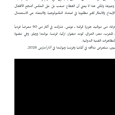
سم وغيرها، ولكن هذا لا يعني أن القطاع صعب بل على العكس أشجع الأطفال
بداع والابتكار كقيم مطلوبة في اعتماد التكنولوجيا، والابتعاد عن الاستعمال
تجدر الإشارة إلى أن الفنانة سهيلة عروس هي فنانة تشكيلية محترفة، من مواليد جزيرة قرقنة ـ تونس. شاركت في أكثر من 90 معرضاً فردياً
، المغرب، مصر، العراق، كوت ديفوار، تركيا، فرنسا، بولندا وويلز. وهي عضوة
لتظاهرات الفنية الدولية.
تُعرض نتائجه في ألمانيا وفرنسا وبولندا في آذار/مارس 2026.