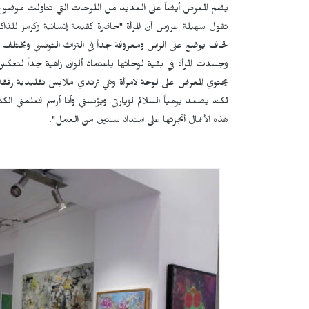
يضم المعرض أيضاً على العديد من اللوحات التي تناولت موضوع المرأ
تقول سهيلة عروس أن المرأة "حاضرة كقيمة إنسانية وكرمز للذاكرة 
لحاف يوضع على الراس ومعروفة جداً في التراث التونسي ويختلف شكل 
وجسدت المرأة في بقية لوحاتها باعتماد ألوان زاهية جداً لتعكس 
يحتوي المعرض على لوحة لامرأة وهي ترتدي ملابس تقليدية رفقة 
لكنه يصعد يومياً السلالم لزيارتي ويؤنسني وأنا أرسم فعلمني ا
هذه الأعمال أنجزتها على امتداد سنتين من العمل".