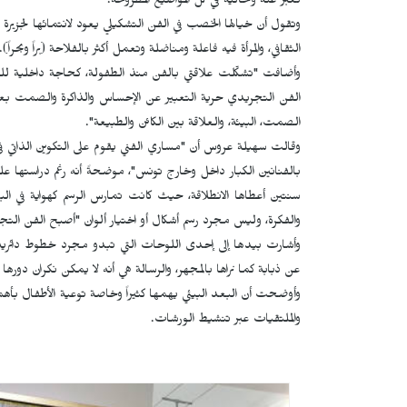
تعبر عنه وتحاكيه في كل المواضيع المطروحة.
وتقول أن خيالها الخصب في الفن التشكيلي يعود لانتمائها لج
الثقافي، والمرأة فيه فاعلة ومناضلة وتعمل أكثر بالفلاحة (براً وبحراً)
وأضافت "تشكّلت علاقتي بالفن منذ الطفولة، كحاجة داخلية للت
الفن التجريدي حرية التعبير عن الإحساس والذاكرة والصمت بعيداً ع
الصمت، البيئة، والعلاقة بين الكائن والطبيعة".
وقالت سهيلة عروس أن "مساري الفني يقوم على التكوين الذاتي في الب
بالفنانين الكبار داخل وخارج تونس"، موضحةً أنه رغم دراستها عل
سنتين أعطاها الانطلاقة، حيث كانت تمارس الرسم كهواية في الب
والفكرة، وليس مجرد رسم أشكال أو اختيار ألوان "أصبح الفن الت
وأشارت بيدها إلى إحدى اللوحات التي تبدو مجرد خطوط دائرية م
عن ذبابة كما نراها بالمجهر، والرسالة هي أنه لا يمكن نكران دورها ف
وأوضحت أن البعد البيئي يهمها كثيراً وخاصة توعية الأطفال بأه
والملتقيات عبر تنشيط الورشات.