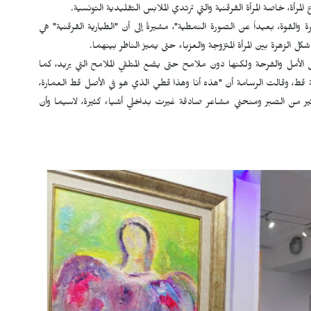
ة، خاصة المرأة القرقنية والتي ترتدي الملابس التقليدية التونسية.
والقوة، بعيداً عن الصورة النمطية"، مشيرةً إلى أن "الطيارية القرقنية" هي
الزهرة بين المرأة المتزوجة والعزباء حتى يميز الناظر بينهما.
الأمل والفرحة ولكنها دون ملامح حتى يضع المتلقي الملامح التي يريد، كما
قط، وقالت الرسامة أن "هذه أنا وهذا قطي الذي هو في الأصل قط العمارة،
لكثير من الصبر ومنحني مشاعر صادقة غيرت بداخلي أشياء كثيرة، لاسيما وأن