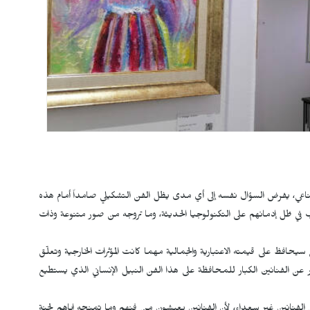
صطناعي، يفرض السؤال نفسه إلى أي مدى يظل الفن التشكيلي صامداً أمام هذه
في ظل إدمانهم على التكنولوجيا الحديثة، وما تروجه من صور متنوعة وذات
سيحافظ على قيمته الاعتبارية والجمالية مهما كانت المؤثرات الخارجية وتعلّق
ر عن الفنانين الكبار للمحافظة على هذا الفن النبيل الإنساني الذي يستطيع
لفنانين غير سعداء، لأن الفنانين يعيشون من فنهم وما تمنحه إياهم لجنة