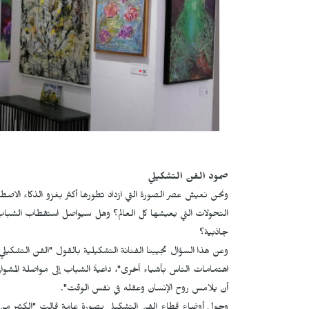
صمود الفن التشكيلي
ونحن نعيش عصر الصورة التي ازداد تطورها أكثر بغزو الذكاء الا
التحولات التي يعيشها كل العالم؟ وهل سيواصل استقطاب الشباب 
جاذبية؟
وعن هذا السؤال تجيبنا الفنانة التشكيلية بالقول "الفن التشكيلي 
اهتمامات الناس بأشياء أخرى"، داعيةً الشباب إلى مواصلة المشوا
أن يلامس روح الإنسان وعقله في نفس الوقت".
وحول أوضاع قطاع الفن التشكيلي بصورة عامة قالت "الكثير من ا