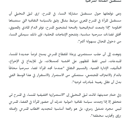
مستقبل الفنانة المسرحية
وعن توقعاتها حول مستقبل مشاركة النساء في المسرح، ترى ليلى النخيلي أن
مستقبل المرأة في المسرح المغربي مرتبط بشكل وثيق بالسياسة الثقافية التي ستتبناها
الحكومة "إذا وضعت استراتيجية واضحة لتشجيع المسرح، توفر الدعم المادي والمعنوي،
تخلق فضاءات مسرحية مناسبة، وتشجع الإنتاجات المحلية، فإن ذلك سيمكن النساء
من دخول المجال بسهولة أكبر".
ونوهت إلى أن جلب مستثمرين ورعاة للقطاع المسرحي يمنح فرصاً جديدة للنساء
المبدعات، ليس فقط للظهور على الخشبة كممثلات، بل للإبداع في الإخراج،
التأليف، الإدارة الفنية، والتسيير الثقافي "عندما تجد المرأة فضاء مسرحياً محاطاً
بالدعم والاعتراف المجتمعي، ستتمكن من الاستمرار والاستقرار في هذا الوسط الفني
بدل أن تظل رهينة لمبادرات فردية".
وفي ختام حديثها، قالت ليلى النخيلي إن "الاستمرارية الحقيقية للنساء في المسرح لن
تتحقق إلا إذا وجدت سياسة ثقافية شمولية تدرك أن حضور المرأة في الفضاء المسرحي
ليس مجرد تمثيل رمزي، بل هو رافعة أساسية لتجديد الخطاب المسرحي وإغنائه
برؤى وتجارب مختلفة".