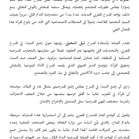
المغرب ـ
في المغرب، كما في كثير من بلدان المنطقة، يظل المسرح فضاء فنياً غنياً
ومؤثراً، يعكس تطورات المجتمع وقضاياه، ويشكل منصة للنقاش والوعي الثقافي. ومع
ذلك، يواجه المسرح المغربي تحديات عدة بدءاً من محدودية الدعم المالي، مروراً بغياب
البنية التحتية الملائمة، وصولاً إلى التمثلات الاجتماعية التي تحد من ولوج المرأة هذا
المجال الفني.
تقدم الفنانة وأستاذة المسرح
ليلى النخيلي
، رؤيتها حول وضع النساء في المسرح
المغربي، والتحديات التي واجهنها عبر العقود، فضلاً عن مقارنتها بالتجارب المسرحية
النسائية في المنطقة، كما تتناول قضايا اجتماعية مركزية، مثل العنف ضد النساء
وحقوق المرأة، وتوضح الدور الحيوي الذي يلعبه المسرح كأداة للتوعية والنقاش
المجتمعي، إلى جانب دوره الأكاديمي والثقافي في بناء الفرد والمجتمع.
وترى أن وضع النساء في المسرح يعكس وضع المسرحيين بشكل عام في البلاد، موضحة
أن المرأة في المغرب غالباً ما تخلق فرصها بنفسها من خلال التعلم، الاحتراف،
وممارسة مختلف المهن المسرحية مثل التمثيل والإخراج والإنتاج.
وتقول إن الوضع العام للمسرح المغربي يشير إلى أن استمرارية هذه المسارات مرتبطة
بالدعم المتاح، والذي يأتي أساساً من وزارة الثقافة وبعض الجماعات المحلية وعدد
محدود من الشركات الخاصة "هذا الدعم غالباً ما يكون غير كافٍ ولا يشمل جميع
المبادرات أو المواسم، إذا لم تجد الفنانة المسرحية الدعم الكافي، سواء من الجهات الرسمية أو