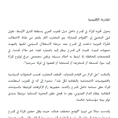
المقارنة الإقليمية
وحول تجربة المرأة في المسرح داخل دول المغرب العربي ومنطقة الشرق الأوسط، تقول
ليلى النخيلي إن "القواسم المشتركة بين التجارب أكثر بكثير من نقاط الاختلاف،
فالمرأة العربية دخلت إلى المسرح بعد مرحلة الاستقلال السياسي، لكنها واجهت
صعوبات كبيرة، بحيث كان المسرح ينظر إليه باعتباره فضاء غير ملائم للنساء في
المجتمعات المحافظة، إذ ارتبط به أحكام مسبقة ورفض مجتمعي صريح لولوج المرأة
إليه سواء كممثلة أو كمخرجة أو كمنتجة أو كعضوة في فرقة مسرحية".
وأضافت "على الرغم من القاسم المشترك، تختلف التجارب بحسب التحولات السياسية
والخصوصيات الاجتماعية والثقافية لكل بلد"، مشيرة إلى أنه في المغرب، استطاعت
المرأة خلق مساحة داخل المسرح وأكدت حضورها رغم الإكراهات المرتبطة بالسياسات
الثقافية ونظام الدعم العمومي، وهو ما يجعل تطور التجربة النسائية مرتبطاً بمدى
توفر بيئة مؤسساتية حاضنة.
وقدمت مثالاً عن ليبيا "الوضع مختلف هناك، حيث يظل حضور المرأة في المسرح