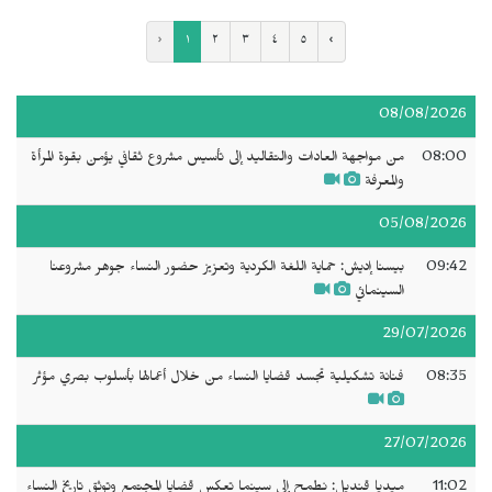
‹
١
٢
٣
٤
٥
›
08/08/2026
08:00
من مواجهة العادات والتقاليد إلى تأسيس مشروع ثقافي يؤمن بقوة المرأة
والمعرفة
05/08/2026
09:42
بيسنا إديش: حماية اللغة الكردية وتعزيز حضور النساء جوهر مشروعنا
السينمائي
29/07/2026
08:35
فنانة تشكيلية تجسد قضايا النساء من خلال أعمالها بأسلوب بصري مؤثر
27/07/2026
11:02
ميديا قنديل: نطمح إلى سينما تعكس قضايا المجتمع وتوثق تاريخ النساء