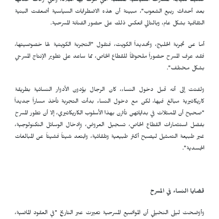
ضعيفاً نتيجة المسارات السياسية المتقلبة التي مرت بها البلاد، والتي زادت حدتها
بعد أحداث ربيع الشعوب"، مبينة أن هذه الاضطرابات السياسية أضعفت البنية
الثقافية بشكل عام، وبالتالي انعكس ذلك على حضور الفنانة المسرحية.
أما عن تجربة الخليج، وتحديداً الكويت، فتقول "التجربة الكويتية لها خصوصيتها،
فقد عرف المسرح حضوراً ملحوظاً للقطاع الخاص، مما ساعد على تطوير الإنتاج المسرحي
بشكل مختلف".
ولفتت إلى أنه قبل دخول النساء، كان الرجال يؤدون الأدوار النسائية بطريقة
كاريكاتيرية مبالغ فيها، لكن مع دخول النساء بدأت التجربة تأخذ مساراً جديداً
"صحيح أن الممثلات في بداياتهن تأثرن بهذا الأسلوب الكاريكاتيري، إلا أن تطور المسرح
بفضل استثمارات القطاع الخاص، تسجيل العروض، وإدخال الوسائل التكنولوجية،
غير طبيعة التمثيل ليصبح أكثر طبيعية وتلقائية، وابتعد شيئاً فشيئاً عن المبالغات
الجسدية".
قضايا النساء في المسرح
وأوضحت ليلى النخيلي أن المواضيع المسرحية تغيرت عبر التاريخ "في العقود الماضية،