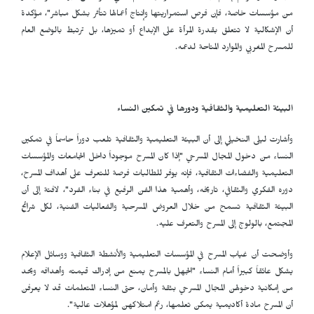
من مؤسسات خاصة، فإن فرص استمراريتها وإنتاج أعمالها تتأثر بشكل مباشر"، مؤكدة
أن الإشكالية لا تتعلق بقدرة المرأة على الإبداع أو تميزها، بل ترتبط بالوضع العام
للمسرح المغربي والموارد المتاحة لدعمه.
البيئة التعليمية والثقافية ودورها في تمكين النساء
وأشارت ليلى النخيلي إلى أن البيئة التعليمية والثقافية تلعب دوراً حاسماً في تمكين
النساء من دخول المجال المسرحي "إذا كان المسرح موجوداً داخل الجامعات والمؤسسات
التعليمية والفضاءات الثقافية، فإنه يوفر للطالبات فرصة للتعرف على أهداف المسرح،
دوره الفكري والثقافي، تاريخه، وأهمية هذا الفن الرفيع في بناء الفرد"، لافتة إلى أن
البيئة الثقافية تسمح من خلال العروض المسرحية والفعاليات الفنية، لكل شرائح
المجتمع، بالولوج إلى المسرح والتعرف عليه.
وأوضحت أن غياب المسرح في المؤسسات التعليمية والأنشطة الثقافية ووسائل الإعلام
يشكل عائقاً كبيراً أمام النساء "الجهل بالمسرح يمنع من إدراك قيمته وأهدافه ويحد
من إمكانية دخولهن المجال المسرحي بثقة وأمان، حتى النساء المتعلمات قد لا يعرفن
أن المسرح مادة أكاديمية يمكن تعلمها، رغم امتلاكهن لمؤهلات عالية".