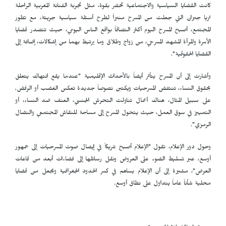
كانت القضايا السياسية والاجتماعية تحضر بقوة، مثل تجربة الفنانة المغربية الراحلة
ثريا جبران التي جعلت من المسرح منبراً لطرح أسئلة سياسية جريئة، مع تطور
المجتمع، أصبح المسرح اليوم أكثر التصاقاً بواقع الناس اليومي، حيث تتصدر قضايا
الأسرة والمرأة المشهد المسرحي، من زواج وطلاق وما يرتبط بهما من إشكالات، إضافة إلى
القضايا الحقوقية".
وأشارت إلى أن المسرح يتأثر أيضاً بالأحداث الإقليمية "عندما يقع انتهاك يتعلق
بحقوق النساء، تنتفض المسرحيات ويكتبن نصوصاً جديدة تعكس الغضب أو الرفض,
على سبيل المثال، هناك أعمال تناولت التحرش الجنسي، العنف ضد النساء، أو
التمييز في سوق العمل، حيث يتحول المسرح إلى مساحة للنقاش المجتمعي والنضال
الرمزي".
وحول دور الإعلام، تقول "الإعلام أصبح شريكاً في إيصال صوت المسرحيات إلى جمهور
أوسع، عبر تسليط الضوء على العروض ونقل رسائلها إلى فضاءات أبعد من قاعات
العرض"، مشيرة إلى أن الإعلام يساهم في كسر الحدود الجغرافية ويجعل من قضايا
محلية شأناً عاماً يتداول على نطاق أوسع.