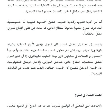
ضعيفاً نتيجة المسارات السياسية المتقلبة التي مرت بها البلاد، والتي زادت حدتها
بعد أحداث ربيع الشعوب"، مبينة أن هذه الاضطرابات السياسية أضعفت البنية
الثقافية بشكل عام، وبالتالي انعكس ذلك على حضور الفنانة المسرحية.
أما عن تجربة الخليج، وتحديداً الكويت، فتقول "التجربة الكويتية لها خصوصيتها،
فقد عرف المسرح حضوراً ملحوظاً للقطاع الخاص، مما ساعد على تطوير الإنتاج المسرحي
بشكل مختلف".
ولفتت إلى أنه قبل دخول النساء، كان الرجال يؤدون الأدوار النسائية بطريقة
كاريكاتيرية مبالغ فيها، لكن مع دخول النساء بدأت التجربة تأخذ مساراً جديداً
"صحيح أن الممثلات في بداياتهن تأثرن بهذا الأسلوب الكاريكاتيري، إلا أن تطور المسرح
بفضل استثمارات القطاع الخاص، تسجيل العروض، وإدخال الوسائل التكنولوجية،
غير طبيعة التمثيل ليصبح أكثر طبيعية وتلقائية، وابتعد شيئاً فشيئاً عن المبالغات
الجسدية".
قضايا النساء في المسرح
وأوضحت ليلى النخيلي أن المواضيع المسرحية تغيرت عبر التاريخ "في العقود الماضية،