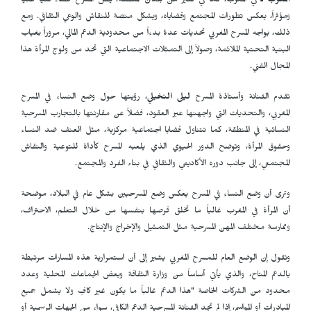
المغرب ـ
في المغرب، كما في كثير من بلدان المنطقة، يظل المسرح فضاء فنياً غنياً
ومؤثراً، يعكس تطورات المجتمع وقضاياه، ويشكل منصة للنقاش والوعي الثقافي. ومع
ذلك، يواجه المسرح المغربي تحديات عدة بدءاً من محدودية الدعم المالي، مروراً بغياب
البنية التحتية الملائمة، وصولاً إلى التمثلات الاجتماعية التي تحد من ولوج المرأة هذا
المجال الفني.
تقدم الفنانة وأستاذة المسرح
ليلى النخيلي
، رؤيتها حول وضع النساء في المسرح
المغربي، والتحديات التي واجهنها عبر العقود، فضلاً عن مقارنتها بالتجارب المسرحية
النسائية في المنطقة، كما تتناول قضايا اجتماعية مركزية، مثل العنف ضد النساء
وحقوق المرأة، وتوضح الدور الحيوي الذي يلعبه المسرح كأداة للتوعية والنقاش
المجتمعي، إلى جانب دوره الأكاديمي والثقافي في بناء الفرد والمجتمع.
وترى أن وضع النساء في المسرح يعكس وضع المسرحيين بشكل عام في البلاد، موضحة
أن المرأة في المغرب غالباً ما تخلق فرصها بنفسها من خلال التعلم، الاحتراف،
وممارسة مختلف المهن المسرحية مثل التمثيل والإخراج والإنتاج.
وتقول إن الوضع العام للمسرح المغربي يشير إلى أن استمرارية هذه المسارات مرتبطة
بالدعم المتاح، والذي يأتي أساساً من وزارة الثقافة وبعض الجماعات المحلية وعدد
محدود من الشركات الخاصة "هذا الدعم غالباً ما يكون غير كافٍ ولا يشمل جميع
المبادرات أو المواسم، إذا لم تجد الفنانة المسرحية الدعم الكافي، سواء من الجهات الرسمية أو