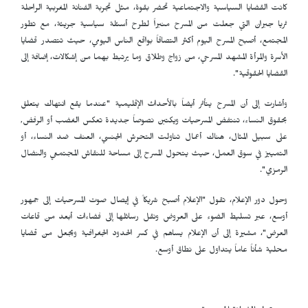
كانت القضايا السياسية والاجتماعية تحضر بقوة، مثل تجربة الفنانة المغربية الراحلة
ثريا جبران التي جعلت من المسرح منبراً لطرح أسئلة سياسية جريئة، مع تطور
المجتمع، أصبح المسرح اليوم أكثر التصاقاً بواقع الناس اليومي، حيث تتصدر قضايا
الأسرة والمرأة المشهد المسرحي، من زواج وطلاق وما يرتبط بهما من إشكالات، إضافة إلى
القضايا الحقوقية".
وأشارت إلى أن المسرح يتأثر أيضاً بالأحداث الإقليمية "عندما يقع انتهاك يتعلق
بحقوق النساء، تنتفض المسرحيات ويكتبن نصوصاً جديدة تعكس الغضب أو الرفض,
على سبيل المثال، هناك أعمال تناولت التحرش الجنسي، العنف ضد النساء، أو
التمييز في سوق العمل، حيث يتحول المسرح إلى مساحة للنقاش المجتمعي والنضال
الرمزي".
وحول دور الإعلام، تقول "الإعلام أصبح شريكاً في إيصال صوت المسرحيات إلى جمهور
أوسع، عبر تسليط الضوء على العروض ونقل رسائلها إلى فضاءات أبعد من قاعات
العرض"، مشيرة إلى أن الإعلام يساهم في كسر الحدود الجغرافية ويجعل من قضايا
محلية شأناً عاماً يتداول على نطاق أوسع.