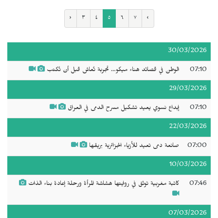
‹
٣
٤
٥
٦
٧
›
30/03/2026
07:10
الوطن في قصائد هناء ميكو… تجربة تُعاش قبل أن تُكتب
29/03/2026
07:10
إبداع نسوي يعيد تشكيل مسرح الدمى في العراق
22/03/2026
07:00
صانعة دمى تعيد للأزياء الجزائرية بريقها
10/03/2026
07:46
كاتبة مغربية توثق في روايتها هشاشة المرأة ورحلة إعادة بناء الذات
07/03/2026