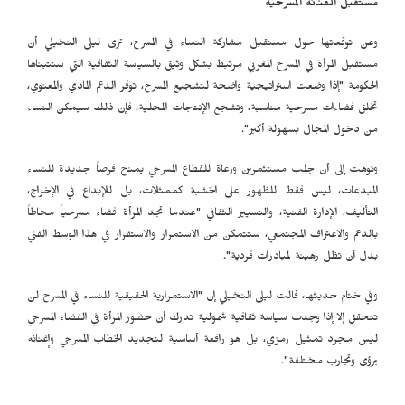
مستقبل الفنانة المسرحية
وعن توقعاتها حول مستقبل مشاركة النساء في المسرح، ترى ليلى النخيلي أن
مستقبل المرأة في المسرح المغربي مرتبط بشكل وثيق بالسياسة الثقافية التي ستتبناها
الحكومة "إذا وضعت استراتيجية واضحة لتشجيع المسرح، توفر الدعم المادي والمعنوي،
تخلق فضاءات مسرحية مناسبة، وتشجع الإنتاجات المحلية، فإن ذلك سيمكن النساء
من دخول المجال بسهولة أكبر".
ونوهت إلى أن جلب مستثمرين ورعاة للقطاع المسرحي يمنح فرصاً جديدة للنساء
المبدعات، ليس فقط للظهور على الخشبة كممثلات، بل للإبداع في الإخراج،
التأليف، الإدارة الفنية، والتسيير الثقافي "عندما تجد المرأة فضاء مسرحياً محاطاً
بالدعم والاعتراف المجتمعي، ستتمكن من الاستمرار والاستقرار في هذا الوسط الفني
بدل أن تظل رهينة لمبادرات فردية".
وفي ختام حديثها، قالت ليلى النخيلي إن "الاستمرارية الحقيقية للنساء في المسرح لن
تتحقق إلا إذا وجدت سياسة ثقافية شمولية تدرك أن حضور المرأة في الفضاء المسرحي
ليس مجرد تمثيل رمزي، بل هو رافعة أساسية لتجديد الخطاب المسرحي وإغنائه
برؤى وتجارب مختلفة".