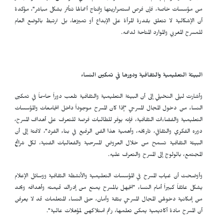
من مؤسسات خاصة، فإن فرص استمراريتها وإنتاج أعمالها تتأثر بشكل مباشر"، مؤكدة
أن الإشكالية لا تتعلق بقدرة المرأة على الإبداع أو تميزها، بل ترتبط بالوضع العام
للمسرح المغربي والموارد المتاحة لدعمه.
البيئة التعليمية والثقافية ودورها في تمكين النساء
وأشارت ليلى النخيلي إلى أن البيئة التعليمية والثقافية تلعب دوراً حاسماً في تمكين
النساء من دخول المجال المسرحي "إذا كان المسرح موجوداً داخل الجامعات والمؤسسات
التعليمية والفضاءات الثقافية، فإنه يوفر للطالبات فرصة للتعرف على أهداف المسرح،
دوره الفكري والثقافي، تاريخه، وأهمية هذا الفن الرفيع في بناء الفرد"، لافتة إلى أن
البيئة الثقافية تسمح من خلال العروض المسرحية والفعاليات الفنية، لكل شرائح
المجتمع، بالولوج إلى المسرح والتعرف عليه.
وأوضحت أن غياب المسرح في المؤسسات التعليمية والأنشطة الثقافية ووسائل الإعلام
يشكل عائقاً كبيراً أمام النساء "الجهل بالمسرح يمنع من إدراك قيمته وأهدافه ويحد
من إمكانية دخولهن المجال المسرحي بثقة وأمان، حتى النساء المتعلمات قد لا يعرفن
أن المسرح مادة أكاديمية يمكن تعلمها، رغم امتلاكهن لمؤهلات عالية".