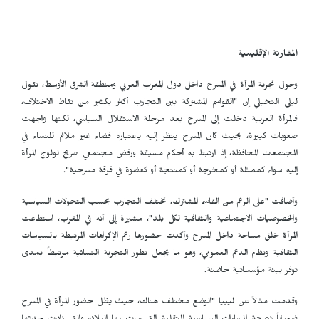
المقارنة الإقليمية
وحول تجربة المرأة في المسرح داخل دول المغرب العربي ومنطقة الشرق الأوسط، تقول
ليلى النخيلي إن "القواسم المشتركة بين التجارب أكثر بكثير من نقاط الاختلاف،
فالمرأة العربية دخلت إلى المسرح بعد مرحلة الاستقلال السياسي، لكنها واجهت
صعوبات كبيرة، بحيث كان المسرح ينظر إليه باعتباره فضاء غير ملائم للنساء في
المجتمعات المحافظة، إذ ارتبط به أحكام مسبقة ورفض مجتمعي صريح لولوج المرأة
إليه سواء كممثلة أو كمخرجة أو كمنتجة أو كعضوة في فرقة مسرحية".
وأضافت "على الرغم من القاسم المشترك، تختلف التجارب بحسب التحولات السياسية
والخصوصيات الاجتماعية والثقافية لكل بلد"، مشيرة إلى أنه في المغرب، استطاعت
المرأة خلق مساحة داخل المسرح وأكدت حضورها رغم الإكراهات المرتبطة بالسياسات
الثقافية ونظام الدعم العمومي، وهو ما يجعل تطور التجربة النسائية مرتبطاً بمدى
توفر بيئة مؤسساتية حاضنة.
وقدمت مثالاً عن ليبيا "الوضع مختلف هناك، حيث يظل حضور المرأة في المسرح