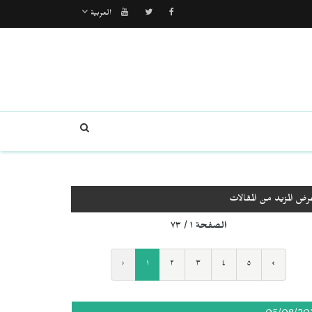
العربية
رض المزيد من المقالات
الصفحة ١ / ٧٣
‹
١
٢
٣
٤
٥
›