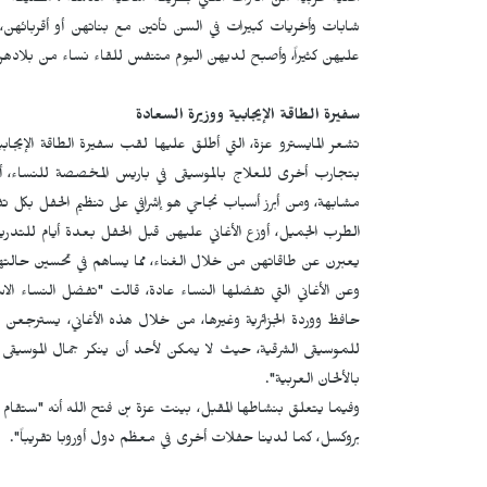
أغنية عربية من التراث الفني بطريقة جماعية مذهلة"، مضيفةً
شابات وأخريات كبيرات في السن تأتين مع بناتهن أو أقربائه
عليهن كثيراً، وأصبح لديهن اليوم متنفس للقاء نساء من بلادهن، 
سفيرة الطاقة الإيجابية ووزيرة السعادة
تشعر المايسترو عزة، التي أطلق عليها لقب سفيرة الطاقة الإيجابي
بتجارب أخرى للعلاج بالموسيقى في باريس المخصصة للنساء، 
مشابهة، ومن أبرز أسباب نجاحي هو إشرافي على تنظيم الحفل بكل تفا
الطرب الجميل، أوزع الأغاني عليهن قبل الحفل بعدة أيام للتدريب،
يعبرن عن طاقاتهن من خلال الغناء، مما يساهم في تحسين حالته
وعن الأغاني التي تفضلها النساء عادة، قالت "تفضل النساء الاستم
حافظ ووردة الجزائرية وغيرها، من خلال هذه الأغاني، يسترجعن ذك
للموسيقى الشرقية، حيث لا يمكن لأحد أن ينكر جمال الموسيقى ال
بالألحان العربية".
بروكسل، كما لدينا حفلات أخرى في معظم دول أوروبا تقريباً".