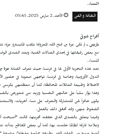
النساء.
الثقافة و الفن
الأحد, 2 مارس 2025, 05:45
أفراح شوقي
باريس ـ
لم تكن عزة بن فتح الله، المعروفة بلقب المايسترو عزة، تت
مع بعض رفيقاتها في إحدى الصالات الفنية، وبعد الصدى الوا
للنساء.
تعد هذه التجربة الأولى لها في فرنسا، حيث تعزف الفنانة
عزة
بن
الدول الأوروبية، وخاصة في فرنسا، تواجهن صعوبة في حضور ال
الاختلاط وطبيعة العائلات المحافظة، كما أن معظمهن يكرسن
وهذا يؤثر سلباً على حالتهن النفسية ويزيد من شعورهن بال
يكون حافزاً لهن للمشاركة والتعرف على نساء أخريات، والاستمتاع
الضغوط عنهن، وقد تحقق ذلك بالفعل.
وفيما يتعلق بالصدى الذي حققته تجربتها، قالت "أصبحت أتلق
وعلامة فارقة لطالما حلمت بها، كما أن بعض المقاطع بدأت تنت