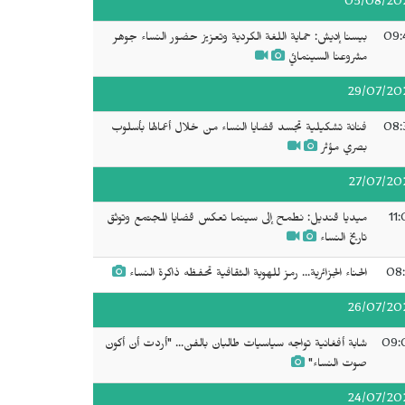
05/08/20
09:
بيسنا إديش: حماية اللغة الكردية وتعزيز حضور النساء جوهر
مشروعنا السينمائي
29/07/20
08:
فنانة تشكيلية تجسد قضايا النساء من خلال أعمالها بأسلوب
بصري مؤثر
27/07/20
11
ميديا قنديل: نطمح إلى سينما تعكس قضايا المجتمع وتوثق
تاريخ النساء
08:
الحناء الجزائرية... رمز للهوية الثقافية تحفظه ذاكرة النساء
26/07/20
09:
شابة أفغانية تواجه سياسيات طالبان بالفن... "أردت أن أكون
صوت النساء"
24/07/20