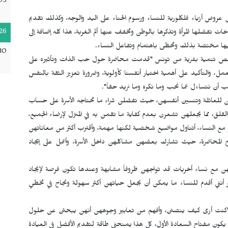
05
روض أزياء فلكلورية للنساء ورسوم الحناء على اليد والوجه، وكذلك تقديم
26
ات تفضلها المرأة وتذكرها بالوطن وتخفف عنها ألم الغربة، هذا كله إضافة إلى
تلقيها مختصة بذلك وتحظى باهتمام وتفاعل النساء.
10
 تنمية بشرية من تونس "قدمت محاضرة حول حب الذات وتأثيره على
لعمل، والتأكيد على أهمية اختيار أنفسنا كأولوية، وضرورة تعزيز الثقة بالنفس
ب أن نتساءل عما نحب وما نكره وما نريد حقاً".
 للعائلة وتنسين أنفسهن، حيث تفضلن شراء ما تحتاجه الأسرة على حساب
لق، مما يجعلهن تشعرن بعدم كفاية ما تقمن به في المنزل لإرضاء الجميع،
ر مع النساء، أتناول مواضيع شخصية لكنها مهمة، وأقترب أكثر من معاناتهن
رح المحاضرة، حيث تشارك بعضهن مشاكلهن داخل الأسرة، وأعمل على إيجاد
هن مع نساء أخريات قد تواجهن ظروفاً مشابهة وعندها تكون فرصة لإيجاد
أنني أقدم للنساء ما يمكن أن يجعل حياتهن أكثر سهولة ونجاح في تخطي
ء "كنت أرى كيف ينصتن، وأفهم من تعابير وجوههن أنهن يبحثن عن حلول
كون مفتاح السعادة الأول، كل هذا يمنحني طاقة لتقديم الأفضل في العيادة