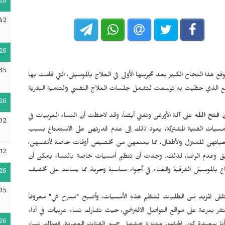
26
42
26
35
وقع هذا النجاح الكبير بعد تجربتها الأولى في العلاج بالموسيقى، التي قامت بها
سع الذي حظيت به توسعت لتشمل جلسات العلاج النفسي والتنمية البشرية
26
 فتح الله
على آلة الأورغن وتغني أيضاً، وقد لاحظت أن النساء العربيات في
:02
أمسيات الفنية المشتركة، يعود ذلك إلى عدم قدرتهن على الاستمتاع بسبب
 حياتهن للمنزل والأطفال، مما يمنعهن من تخصيص أوقات خاصة لأنفسهن،
12
ضيق وعدم الرضا، لذلك، وجدت أن تنظيم أمسيات خاصة بالنساء يمكن أن
 بالموسيقى الشرقية والغناء في أجواء مناسبة وحرية، مما يساعد على تخفيف
26
05
ى المزيد من الطلبات لتنظيم هذه الأمسيات، وأصبح "مسرح هي" معروفاً
شر بسرعة على مواقع التواصل الافتراضي، حيث تشارك نساء عربيات في أداء
26