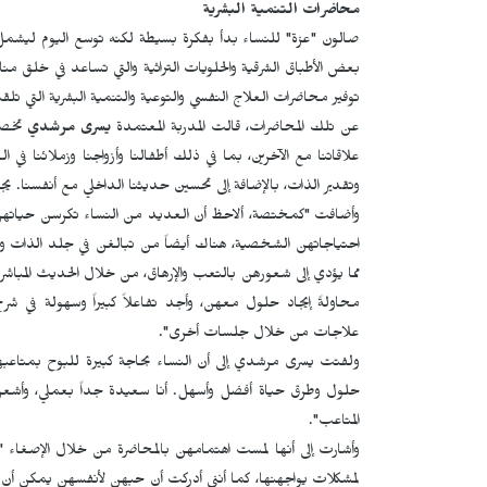
محاضرات التنمية البشرية
صالون "عزة" للنساء بدأ بفكرة بسيطة لكنه توسع اليوم ليشمل ع
بعض الأطباق الشرقية والحلويات التراثية والتي تساعد في خلق مناخ
توفير محاضرات العلاج النفسي والتوعية والتنمية البشرية التي 
عن تلك المحاضرات، قالت المدربة المعتمدة
يسرى مرشدي
تخصص
علاقاتنا مع الآخرين، بما في ذلك أطفالنا وأزواجنا وزملائنا في ا
وتقدير الذات، بالإضافة إلى تحسين حديثنا الداخلي مع أنفسنا. يج
وأضافت "كمختصة، ألاحظ أن العديد من النساء تكرسن حياتهن
احتياجاتهن الشخصية، هناك أيضاً من تبالغن في جلد الذات والق
مما يؤدي إلى شعورهن بالتعب والإرهاق، من خلال الحديث المباش
محاولةً إيجاد حلول معهن، وأجد تفاعلاً كبيراً وسهولة في ش
علاجات من خلال جلسات أخرى".
ولفتت يسرى مرشدي إلى أن النساء بحاجة كبيرة للبوح بمتاعب
حلول وطرق حياة أفضل وأسهل. أنا سعيدة جداً بعملي، وأشعر 
المتاعب".
وأشارت إلى أنها لمست اهتمامهن بالمحاضرة من خلال الإصغا
لمشكلات يواجهنها، كما أنني أدركت أن حبهن لأنفسهن يمكن أن ي