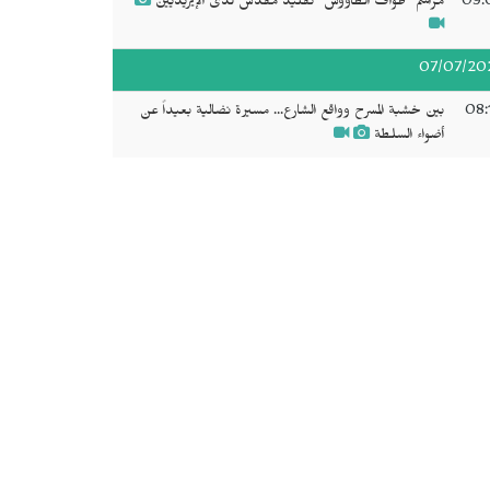
09:
مراسم "طواف الطاووس" تقليد مقدس لدى الإيزيديين
07/07/20
08:
بين خشبة المسرح وواقع الشارع... مسيرة نضالية بعيداً عن
أضواء السلطة