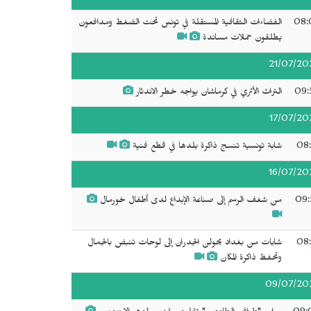
08:
الفضاءات الثقافية المستقلة في تونس تحت الضغط ومدافعون
يطلقون حملات مساندة
21/07/20
09:
التراث الأثري في كرماشان يواجه خطر الاندثار
17/07/20
08:
شابة تونسية تنسج ذاكرة بلدها في قطع فنية
16/07/20
09:
من شغف الرسم إلى صناعة الإبداع لدى أطفال خورمال
08:
شابات من بغداد يحولن الجدران إلى لوحات تنبض بالجمال
وتحفظ ذاكرة المكان
09/07/20