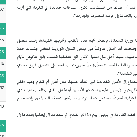
 "أنا سعيدة كون الحضور متنوع ويشمل جميع الفئات العمرية، فهناك نساء
ن، كما أن هناك من استطاعت تكوين صداقات جديدة في الغربة، التي أثرت
07
بالإضافة إلى فرصة للتعارف والزيارات".
26
56
ة ووزيرة السعادة، بالفخر تجاه هذه الألقاب وتجربتها الفريدة، وفيما يتعلق
أوضحت أنه "أتلقى عروضاً من بعض الدول الأوروبية لتنظيم جلسات فنية
26
صيله، حيث أعمل على اختيار الأغاني التي تفضلها النساء، والتي تذكرهن بأيام
14
 وغالباً ما أجد تفاعلاً إيجابياً منهن، مما يساعد على تشكيل فريق متناغم،
ن النفسية".
26
اع إلى الأغاني القديمة التي نشأنا عليها، مثل أغاني أم كلثوم وعبد الحليم
57
رياتهن وأيامهن الجميلة، تعتبر الأمسية أو الحفل الذي يُنظم بمثابة نادي
شرقية، أحياناً، نستقبل نساء فرنسيات يأتين لاستكشاف المكان والاستمتاع
13
وفيما يتعلق بنشاطها المقبل، بينت عزة بن فتح الله أنه "ستقام الحفلة القادمة في باريس يوم 15 آذار القادم، ثم سنتوجه إلى إيطاليا وبعدها إلى
26