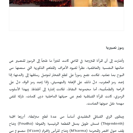
رموز تعبيرية
وأشارت إلى أن المرأة المتزوجة في الماضي كانت كثيراً ما تلجأ إلى الرموز للتعبير عن
حالتها النفسية والعاطفية، نظراً لقيود الأعراف والمفاهيم الذكورية التي منعتها من
البوح بما تعانيه. فكانت تضع رموزاً على قطع الفخار لتوصل رسائلها إلى والدتها: إذا
وُجد رمز العقرب، دلّ ذلك على الإهانة والتهميش، وإذا وُجد رمز الواد، دلّ على
الراحة والطمأنينة، أما مجموعة النقاط، فكانت إشارة إلى أطفالها. وبهذا الأسلوب
الرمزي، كانت المرأة القبائلية تُعبّر عن حياتها الداخلية دون كلمات، تاركة للفن
مهمة نقل صوتها الصامت.
ويتكون الزي القبائلي التقليدي أساساً من عدة قطع مترابطة، أبرزها الجُبة
(
Thqendorth
) فستان طويل يمثل القطعة الرئيسية والفوطة (
Foudha
) وشاح
يُلف حول الخصر والمحرمة (
M’harma
) وشاح للرأس والحزام (
H’zam
) مصنوع من