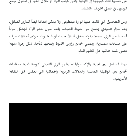
عن نفسها أثناء توجهها إلى الأودية والآبار لجلب المياه أو خلال عملها في الحقول لجمع
الزيتون في فصلي الخريف والشتاء.
ومن التفاصيل التي قالت عنها لويزة تبعطوش ولا يمكن إغفالها أيضاً البثرور القبائلي،
وهو حزام تقليدي يُنسج من خيوط الصوف، يُلف حول خصر المرأة ليُشكل جزءاً
أساسياً من الزي. يتميز بكونه يتدلى قليلاً، حيث تُربط خيوطه مرتين أو ثلاث مرات
على مسافات متساوية، وينتهي بجمع رؤوس الخيوط وفتحها لتأخذ شكل زهرة ملونة
تضفي لمسة جمالية على المظهر العام.
بهذا التناسق بين الجبة والإكسسوارات، يظهر الزي القبائلي كلوحة فنية متكاملة،
تجمع بين الوظيفة العملية والدلالات الرمزية والجمالية التي تعكس عمق الثقافة
الأمازيغية.