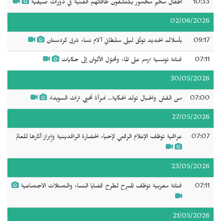
10:33
أطفال مخيم مخمور يكتشفون طاقاتهم الفنية في دورات صيفية
02/06/2026
09:17
بأسلاك الحديد توثّق ليلى سلطاني آلام نساء شرق كردستان
07:11
فنانة تونسية ترسم على الماء وتحوّل الألوان إلى حكايات
30/05/2026
07:00
من القش والحبال تولد الحكاية... امرأة تحيي تراث السويداء
27/05/2026
07:07
عراقية توظف الإعلام الرقمي لإحياء الحضارة الرافدينية وإبراز آثارها للعالم
23/05/2026
07:11
فنانة مغربية توظف المسرح لطرح قضايا النساء والتمثلات الاجتماعية
21/05/2026