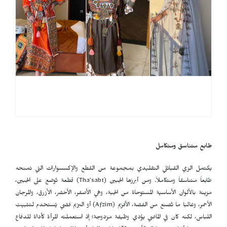
طابع متناسق ومتكامل
يكتمل الزي القبائلي التقليدي بمجموعة من القطع والإكسسوارات التي تمنحه
طابعاً متناسقاً ومتكاملاً. ومن أبرزها الجبين (
Tha’sabt
) قطعة تُوضع على الجبين،
مزينة بالألوان الأساسية المستوحاة من الجبة، وهي الأصفر، الأخضر، الأزرق، والمرجان
الأحمر، وغالبًا ما تُصنع من الفضة، الأفزيم (
Afzim
) أو البزيم فضي يُستخدم لتثبيت
اللباس، لكنه كان في الماضي يؤدي وظيفة مزدوجة؛ إذ استعملته المرأة كأداة للدفاع