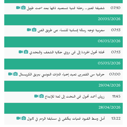
07:10
شفيقة فغير… رحلة فنية تستعيد ذاتها بعد صمت طويل
20/05/2026
07:13
مغربية توجه رسالة إنسانية للنساء عن طريق الفن
06/05/2026
07:13
نحاتة تحول الخردة إلى فن يروي حكاية الشغف والتحدي
05/05/2026
07:00
حرفية من القصرين تعيد إحياء التراث التونسي ببريق الكريستال
29/04/2026
11:45
زريان أحمد تحول فن النحت إلى لغة للإبداع
28/04/2026
13:22
أمل وسط القيود فتيات يتألقن في مسابقة الرسم في كابول