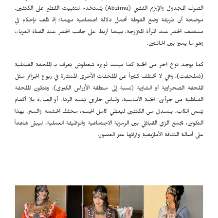
الصوف المجدول والإبزيم الفضي (
Abzimu
) يُستخدم لتثبيت القطع على الكتفين.
موضحة أن طريقة وضع الفوطة تحمل دلالة اجتماعية مهمة؛ إذ تُلف بإحكام في
منتصف الخصر عند المرأة المتزوجة، بينما تُربط على جانب الخصر عند الفتاة العزباء،
وهو ما يميز بين الحالتين.
كما يوجد نوع آخر من الجُبة كما بينت لويزة تبعطوش يُعرف بـ الملحفة القبائلية
(ثملحفت)، وهي لا تختلف كثيراً عن الملحفات الأخرى المنتشرة في ربوع الجزائر مثل
الملحفة الصحراوية أو الشاوية (نسبة إلى منطقة الأوراس الكبرى). وتتكون الملحفة
القبائلية من جزأين: الجُبة الأساسية، ولباس خارجي يُشبه الرداء أو العباءة بلا أكمام
يُسمى الكاب، ينسدل من الكتفين ليغطي كامل الجسم، محققًا الحشمة والستر. بهذا
التكوين، يجمع الزي القبائلي بين الرمزية الاجتماعية والوظيفة العملية، ليبقى شاهداً
على أصالة الثقافة الأمازيغية وثرائها عبر العصور.