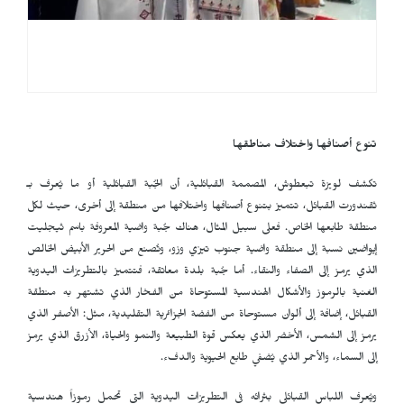
تنوع أصنافها واختلاف مناطقها
تكشف لويزة تبعطوش، المصممة القبائلية، أن الجُبة القبائلية أو ما يُعرف بـ
ثقندورت القبائل، تتميز بتنوع أصنافها واختلافها من منطقة إلى أخرى، حيث لكل
منطقة طابعها الخاص. فعلى سبيل المثال، هناك جُبة واضية المعروفة باسم ثيجليت
إيواضين نسبة إلى منطقة واضية جنوب تيزي وزو، وتُصنع من الحرير الأبيض الخالص
الذي يرمز إلى الصفاء والنقاء. أما جُبة بلدة معاتقة، فتتميز بالتطريزات اليدوية
الغنية بالرموز والأشكال الهندسية المستوحاة من الفخار الذي تشتهر به منطقة
القبائل، إضافة إلى ألوان مستوحاة من الفضة الجزائرية التقليدية، مثل: الأصفر الذي
يرمز إلى الشمس، الأخضر الذي يعكس قوة الطبيعة والنمو والحياة، الأزرق الذي يرمز
إلى السماء، والأحمر الذي يُضفي طابع الحيوية والدفء.
ويُعرف اللباس القبائلي بثرائه في التطريزات اليدوية التي تحمل رموزاً هندسية