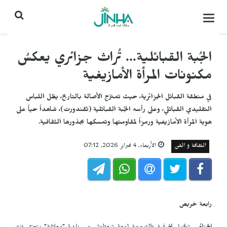
التحكم
بالقائمة
الجُبة القبائلية... تُراث جزائري يعكسُ
مكنونات المرأة الأمازيغية
في منطقة القبائل الجزائرية، حيث تمتزج الأصالة بالتاريخ، يظل اللباس
التقليدي القبائلي، وعلى رأسه الجُبة القبائلية (ثقندورت)، شاهداً حياً على
هوية المرأة الأمازيغية ورمزاً لمقاومتها وتمسكها بجذورها الثقافية.
الثقافة و الفن
الأربعاء, 4 فبراير 2026, 07:12
رابعة خريص