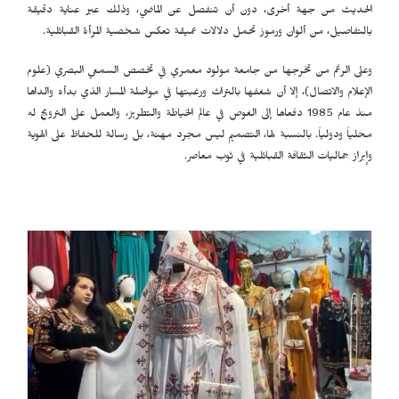
الحديث من جهة أخرى، دون أن تنفصل عن الماضي، وذلك عبر عناية دقيقة
بالتفاصيل، من ألوان ورموز تحمل دلالات عميقة تعكس شخصية المرأة القبائلية.
وعلى الرغم من تخرجها من جامعة مولود معمري في تخصص السمعي البصري (علوم
الإعلام والاتصال)، إلا أن شغفها بالتراث ورغبتها في مواصلة المسار الذي بدأه والداها
منذ عام 1985 دفعاها إلى الغوص في عالم الخياطة والتطريز، والعمل على الترويج له
محلياً ودولياً. بالنسبة لها، التصميم ليس مجرد مهنة، بل رسالة للحفاظ على الهوية
وإبراز جماليات الثقافة القبائلية في ثوب معاصر.