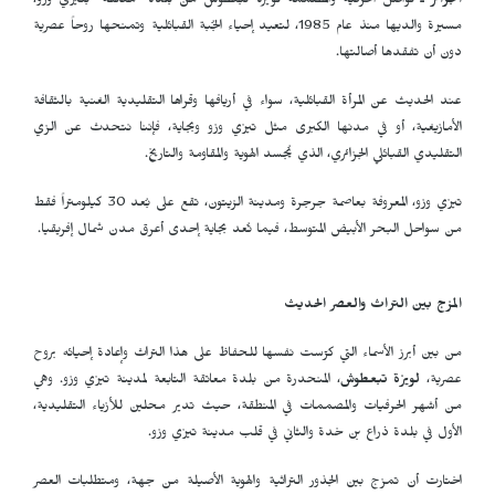
الجزائر
ـ تواصل الحرفية والمصممة لويزة تبعطوش من بلدة "معاتقة" بتيزي وزو،
مسيرة والديها منذ عام 1985، لتعيد إحياء الجُبة القبائلية وتمنحها روحاً عصرية
دون أن تفقدها أصالتها.
عند الحديث عن المرأة القبائلية، سواء في أريافها وقراها التقليدية الغنية بالثقافة
الأمازيغية، أو في مدنها الكبرى مثل تيزي وزو وبجاية، فإننا نتحدث عن الزي
التقليدي القبائلي الجزائري، الذي يُجسد الهوية والمقاومة والتاريخ.
تيزي وزو، المعروفة بعاصمة جرجرة ومدينة الزيتون، تقع على بُعد 30 كيلومتراً فقط
من سواحل البحر الأبيض المتوسط، فيما تُعد بجاية إحدى أعرق مدن شمال إفريقيا.
المزج بين التراث والعصر الحديث
من بين أبرز الأسماء التي كرّست نفسها للحفاظ على هذا التراث وإعادة إحيائه بروح
عصرية،
لويزة تبعطوش
، المنحدرة من بلدة معاتقة التابعة لمدينة تيزي وزو. وهي
من أشهر الحرفيات والمصممات في المنطقة، حيث تدير محلين للأزياء التقليدية،
الأول في بلدة ذراع بن خدة والثاني في قلب مدينة تيزي وزو.
اختارت أن تمزج بين الجذور التراثية والهوية الأصيلة من جهة، ومتطلبات العصر