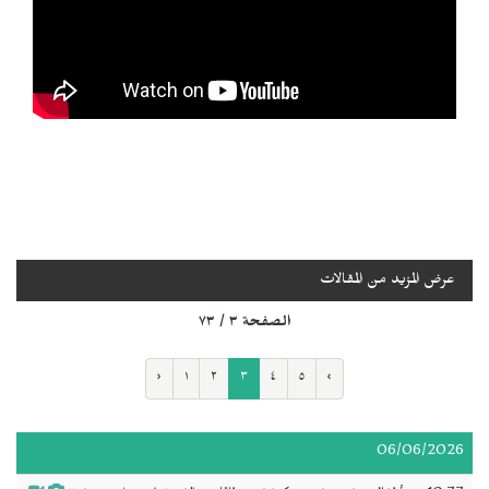
عرض المزيد من المقالات
الصفحة ٣ / ٧٣
‹
١
٢
٣
٤
٥
›
06/06/2026