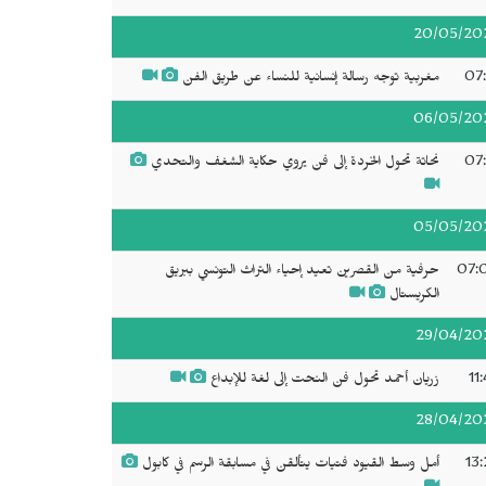
20/05/20
07:
مغربية توجه رسالة إنسانية للنساء عن طريق الفن
06/05/20
07:
نحاتة تحول الخردة إلى فن يروي حكاية الشغف والتحدي
05/05/20
07:
حرفية من القصرين تعيد إحياء التراث التونسي ببريق
الكريستال
29/04/20
11
زريان أحمد تحول فن النحت إلى لغة للإبداع
28/04/20
13:
أمل وسط القيود فتيات يتألقن في مسابقة الرسم في كابول