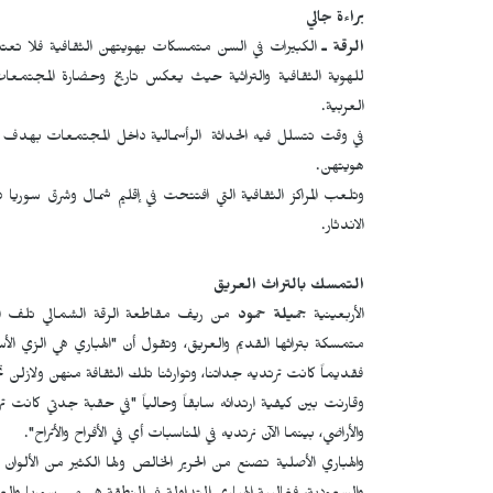
براءة جالي
الرقة ـ
الكبيرات في السن متمسكات بهويتهن الثقافية فلا تعت
للهوية الثقافية والتراثية حيث يعكس تاريخ وحضارة المجتمعا
العربية.
في وقت تتسلل فيه الحداثة الرأسمالية داخل المجتمعات بهدف حل
هويتهن.
وتلعب المراكز الثقافية التي افتتحت في إقليم شمال وشرق سوريا 
الاندثار.
التمسك بالتراث العريق
الأربعينية
جميلة حمود
من ريف مقاطعة الرقة الشمالي تلف الهبار
متمسكة بتراثها القديم والعريق، وتقول أن "الهباري هي الزي الأساس
فقديماً كانت ترتديه جداتنا، وتوارثنا تلك الثقافة منهن ولازلن ن
وقارنت بين كيفية ارتدائه سابقاً وحالياً "في حقبة جدتي كانت تر
والأراضي، بينما الآن نرتديه في المناسبات أي في الأفراح والأتراح".
والهباري الأصلية تصنع من الحرير الخالص ولها الكثير من الأل