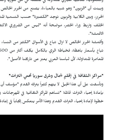
والسعودية، فغالبية الهباري المتداولة في المنطقة هي من سوريا والعرا
وبينت أن "الزبون" وهو شبيه بالعباءة، يصنع من الحرير الخالص 
الحرير، وبين الكلابية والزبون توجد "الكصيرة" حسب التسمية الم
الخلف وتربط وراء الخصر، موضحةً أنه "ليس من الضروري الاكتف
الاقمشة".
وأقمشة الحرير الخالص لا تزال تباع في الأسواق "الكثير من النساء 
المعاصرة المتداولة، لأن لباسنا العربي يعبر عن تاريخنا الأصيل".
"مراكز الثقافة في إقليم شمال وشرق سوريا تحمي التراث"
وتأسفت على أن هذا الجيل لا يتهم كثيراً بتراثه القديم "مؤسف أن تن
بإعادة إحياء التراث قائلة "تساهم المراكز الثقافية في المهرجانات 
خطوة لإعادة إحياء التراث القديم وهذا الأمر ينعكس إيجاباً في إعادة