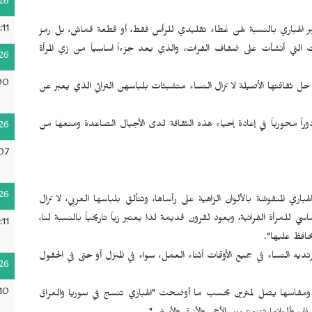
26
:11
بر الهباري بالنسبة لهن غطاء تقليدي للرأس فقط، أو قطعة قماش، بل رمز
ت التي أنشأت على ضفاف الفرات، والذي يعد جزءاً اساسياً من زي المرأة
26
00
 ثقافتها الأصيلة لا تزال النساء متشبثات بلباسهن التراثي الذي يعبر عن
دوراً محورياً في إعادة إحياء هذه الثقافة لدى الأجيال الصاعدة ومنعها من
26
07
26
ي المنقوشة بالألوان الزاهية على رأساها، وتتألق بلباسها العربي، لا تزال
ي للمرأة الفراتية، ويعود لقرون قديمة لذا يعتبر زياً تاريخياً بالنسبة لنا،
:11
حافظ عليها".
تديه النساء في جميع الأوقات أثناء العمل، سواء في المنزل أو حتى في الحقول
26
10
وان ومقاسها يصل لمترين بحسب ما أوضحت "الهباري تنسج في سوريا والعراق