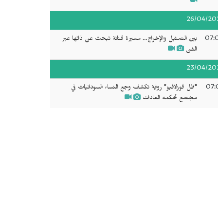
26/04/20
07:
بين التمثيل والإخراج… مسيرة فنانة تبحث عن ذاتها عبر
الفن
23/04/20
07:
"ظل فوزلافيو" رواية تكشف وجع النساء السودانيات في
مجتمع تحكمه العادات