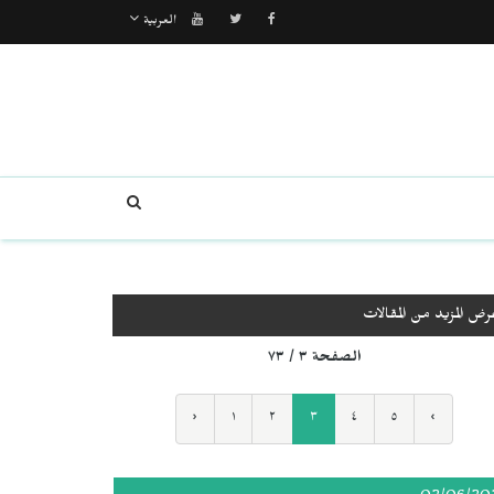
العربية
رض المزيد من المقالات
الصفحة ٣ / ٧٣
‹
١
٢
٣
٤
٥
›