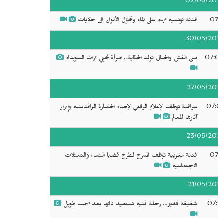
02/06/20
07
فنانة تونسية ترسم على الماء وتحوّل الألوان إلى حكايات
30/05/20
07:
من القش والحبال تولد الحكاية... امرأة تحيي تراث السويداء
27/05/20
07:
عراقية توظف الإعلام الرقمي لإحياء الحضارة الرافدينية وإبراز
آثارها للعالم
23/05/20
07
فنانة مغربية توظف المسرح لطرح قضايا النساء والتمثلات
الاجتماعية
21/05/20
07:
شفيقة فغير… رحلة فنية تستعيد ذاتها بعد صمت طويل