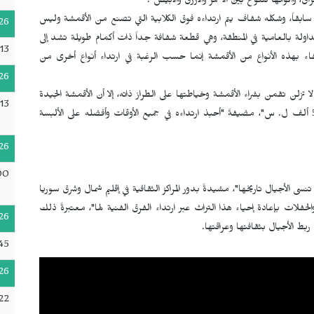
ق، وألوانها تتنوع بين الأحمر والأزرق والأبيض".
سابقاً، وشكله شفاف يتم ارتداءه فوق الكلابية التي تصنع من الأقمشة وليس
26
تداولة بالعامية في المنطقة، وهي قطعة شفافة جداً ذات أكمام طويلة تشد إلى
13
اء بهذه الأنواع من الأقمشة إنما حسب الرغبة في ارتداء أنواع أخرى من
26
لا تزلن تقمن بشراء الأقمشة وخياطتها على الطراز ذاته، إلا أن الأقمشة الجيدة
13
تباع بأسعار باهظة، فخياطة الزي بالكامل يكلف أكثر من 500 ألف ل. س"، مضيفةً "أحبذ ارتداءه في جميع الأوقات وأفضله على الألبسة
26
00
سى الأجيال تاريخها"، مشيدةً بدور المراكز الثقافية في إقليم شمال وشرق سوريا
والحفلات بإعادة إحياء هذا التراث عبر ارتداء الفرق الفنية لها"، معتبرةً ذلك
26
 ربط الأجيال بثقافتها وعراقتها.
:45
26
22