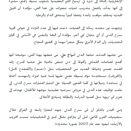
الإلكترونية، إضافة إلى دوره في ترسيخ القيم التعليمية بأسلوب بسيط وممتع، مشيرةً
إلى أنها بدأت بالفعل بتدريب فتيات صغيرات على هذا الفن، مؤكدة أن الجيل
الجديد يمتلك مواهب واعدة وشغفاً كبيراً يستحق الدعم والرعاية.
ووجهت نور محمد رسالة إلى الفتيات، دعت فيها إلى عدم التردد في خوض تجربة
مسرح الدمى أو أي مجال فني آخر، مؤكدة أن الثقة بالنفس هي الأساس في تجاوز
التحديات، وأن الدعم الأسري يشكّل عنصراً مهماً في تحقيق النجاح.
من جانبها تحدثت صانعة الدمى
أمواج علي
، عن شغفها بهذا الفن، موضحة أنها
تجمع قصاصات القماش وتحولها إلى دمى تنبض بالحياة على خشبة المسرح. وقد
أتقنت تصميم وخياطة العديد من الشخصيات مثل (سمسم) و(الضفدع كامل)
و(الخروف)، مستخدمة مواد بسيطة تضفي عليها لمسة فنية مميزة. وأسهمت أعمالها
في مساعدة زميلاتها في كلية الفنون الجميلة على اجتياز اختبارات مسرح الدمى، إلى
جانب توظيف هذه الدمى في عروض مسرحية تعليمية موجّهة للأطفال، تهدف إلى
تعزيز قيم تربوية مثل أهمية الدراسة والنظافة ومبادئ الأخلاق.
ومن الجدير بالذكر أن فن مسرح الدمى شهد انتشارًا واسعًا في العراق خلال
سبعينيات القرن الماضي، قبل أن يتراجع بشكل كبير في الثمانينيات بسبب الحروب
والأزمات، ليعود بعد عام 2003 بصورة محدودة.