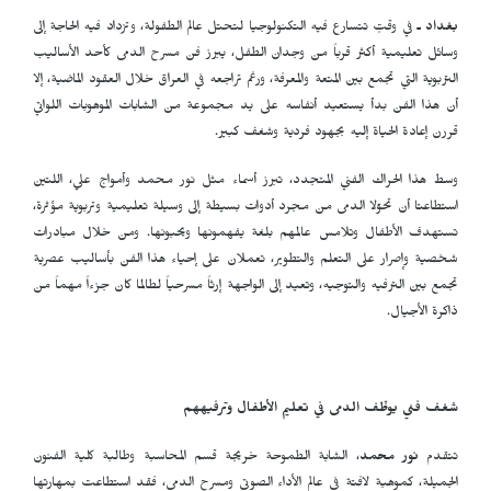
بغداد ـ
في وقتٍ تتسارع فيه التكنولوجيا لتحتل عالم الطفولة، وتزداد فيه الحاجة إلى
وسائل تعليمية أكثر قرباً من وجدان الطفل، يبرز فن مسرح الدمى كأحد الأساليب
التربوية التي تجمع بين المتعة والمعرفة، ورغم تراجعه في العراق خلال العقود الماضية، إلا
أن هذا الفن بدأ يستعيد أنفاسه على يد مجموعة من الشابات الموهوبات اللواتي
قررن إعادة الحياة إليه بجهود فردية وشغف كبير.
وسط هذا الحراك الفني المتجدد، تبرز أسماء مثل نور محمد وأمواج علي، اللتين
استطاعتا أن تحوّلا الدمى من مجرد أدوات بسيطة إلى وسيلة تعليمية وتربوية مؤثرة،
تستهدف الأطفال وتلامس عالمهم بلغة يفهمونها ويحبونها. ومن خلال مبادرات
شخصية وإصرار على التعلم والتطوير، تعملان على إحياء هذا الفن بأساليب عصرية
تجمع بين الترفيه والتوجيه، وتعيد إلى الواجهة إرثاً مسرحياً لطالما كان جزءاً مهماً من
ذاكرة الأجيال.
شغف فني يوظّف الدمى في تعليم الأطفال وترفيههم
تتقدم
نور محمد
، الشابة الطموحة خريجة قسم المحاسبة وطالبة كلية الفنون
الجميلة، كموهبة لافتة في عالم الأداء الصوتي ومسرح الدمى، فقد استطاعت بمهارتها