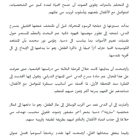
في التحكم بالنبرات وتلوين الصوت أن تمنح الحياة لعدد كبير من الشخصيات،
فتتواصل مع الأطفال بلغتهم وبأسلوب قريب من عالمهم.
بدأت مسيرتها في دبلجة الرسوم المتحركة، قبل أن تكتشف شغفها الحقيقي بمسرح
الدمى، لتتجه إلى تطوير موهبتها بجهود ذاتية عبر البحث والتعلّم المستمر حول
تقنيات تغيير الأصوات بما يناسب كل دمية. وتؤمن نور محمد بأن المشاهد
الكوميدية الحية تترك أثراً عميقاً في ذاكرة الطفل، وهو ما يدفعها إلى الإبداع في كل
تجربة تقدمها.
وأوضحت أن بدايتها كانت خلال المرحلة الثالثة من دراستها الجامعية، حين تعرفت
على هذا المجال عبر مادة مسرح الدمى ضمن المنهاج الدراسي. وتقول إنها انجذبت إلى
الفكرة منذ اللحظة الأولى، لما تحمله من أساليب مبتكرة للتواصل مع الأطفال،
تساعدهم على الفهم بسرعة أكبر وتعزز حبهم للتعلم.
وأشارت إلى أن الدمى تعد من أقرب الوسائل إلى عالم الطفل، وهو ما دفعها إلى ابتكار
شخصية "سارونة"؛ دمية بشعر أحمر مضفور وصوت طفولي محبب، تهدف من
خلالها إلى جذب انتباه الأطفال والتأثير فيهم بطريقة لطيفة وقريبة منهم.
وفيما يتعلق بنشاطها الحالي، أوضحت أنها تقدم برنامجاً أسبوعياً يحمل عنوان