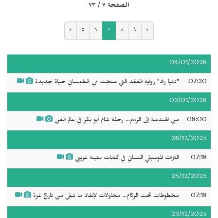
الصفحة ٧ / ٧٣
‹
٥
٦
٧
٨
٩
›
04/01/2026
07:20
"دنيا زاد" رواية الفقد التي منحت مي التلمساني حياة جديدة
02/01/2026
08:00
من الهندسة إلى الرسم... رحلة شام أبو بكر في عالم الفن
26/12/2025
07:18
التراث الموسيقي النسائي في كتابات بثينة غريبي
25/12/2025
07:18
مخطوطات تحت الركام... محاولات لإنقاذ ما تبقى من تاريخ غزة
23/12/2025