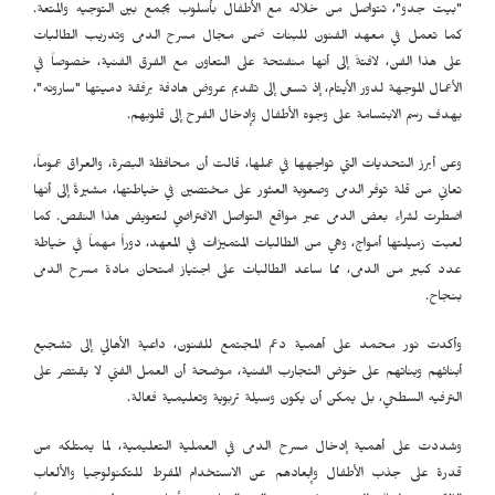
"بيت جدو"، تتواصل من خلاله مع الأطفال بأسلوب يجمع بين التوجيه والمتعة.
كما تعمل في معهد الفنون للبنات ضمن مجال مسرح الدمى وتدريب الطالبات
على هذا الفن، لافتةً إلى أنها منفتحة على التعاون مع الفرق الفنية، خصوصاً في
الأعمال الموجهة لدور الأيتام، إذ تسعى إلى تقديم عروض هادفة برفقة دميتها "سارونه"،
بهدف رسم الابتسامة على وجوه الأطفال وإدخال الفرح إلى قلوبهم.
وعن أبرز التحديات التي تواجهها في عملها، قالت أن محافظة البصرة، والعراق عموماً،
تعاني من قلة توفر الدمى وصعوبة العثور على مختصين في خياطتها، مشيرةً إلى أنها
اضطرت لشراء بعض الدمى عبر مواقع التواصل الافتراضي لتعويض هذا النقص. كما
لعبت زميلتها أمواج، وهي من الطالبات المتميزات في المعهد، دوراً مهماً في خياطة
عدد كبير من الدمى، مما ساعد الطالبات على اجتياز امتحان مادة مسرح الدمى
بنجاح.
وأكدت نور محمد على أهمية دعم المجتمع للفنون، داعية الأهالي إلى تشجيع
أبنائهم وبناتهم على خوض التجارب الفنية، موضحة أن العمل الفني لا يقتصر على
الترفيه السطحي، بل يمكن أن يكون وسيلة تربوية وتعليمية فعّالة.
وشددت على أهمية إدخال مسرح الدمى في العملية التعليمية، لما يمتلكه من
قدرة على جذب الأطفال وإبعادهم عن الاستخدام المفرط للتكنولوجيا والألعاب