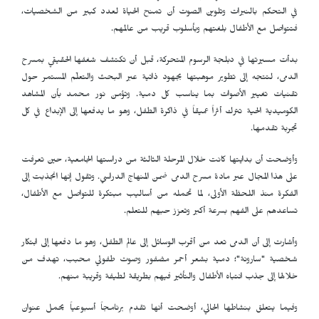
في التحكم بالنبرات وتلوين الصوت أن تمنح الحياة لعدد كبير من الشخصيات،
فتتواصل مع الأطفال بلغتهم وبأسلوب قريب من عالمهم.
بدأت مسيرتها في دبلجة الرسوم المتحركة، قبل أن تكتشف شغفها الحقيقي بمسرح
الدمى، لتتجه إلى تطوير موهبتها بجهود ذاتية عبر البحث والتعلّم المستمر حول
تقنيات تغيير الأصوات بما يناسب كل دمية. وتؤمن نور محمد بأن المشاهد
الكوميدية الحية تترك أثراً عميقاً في ذاكرة الطفل، وهو ما يدفعها إلى الإبداع في كل
تجربة تقدمها.
وأوضحت أن بدايتها كانت خلال المرحلة الثالثة من دراستها الجامعية، حين تعرفت
على هذا المجال عبر مادة مسرح الدمى ضمن المنهاج الدراسي. وتقول إنها انجذبت إلى
الفكرة منذ اللحظة الأولى، لما تحمله من أساليب مبتكرة للتواصل مع الأطفال،
تساعدهم على الفهم بسرعة أكبر وتعزز حبهم للتعلم.
وأشارت إلى أن الدمى تعد من أقرب الوسائل إلى عالم الطفل، وهو ما دفعها إلى ابتكار
شخصية "سارونة"؛ دمية بشعر أحمر مضفور وصوت طفولي محبب، تهدف من
خلالها إلى جذب انتباه الأطفال والتأثير فيهم بطريقة لطيفة وقريبة منهم.
وفيما يتعلق بنشاطها الحالي، أوضحت أنها تقدم برنامجاً أسبوعياً يحمل عنوان