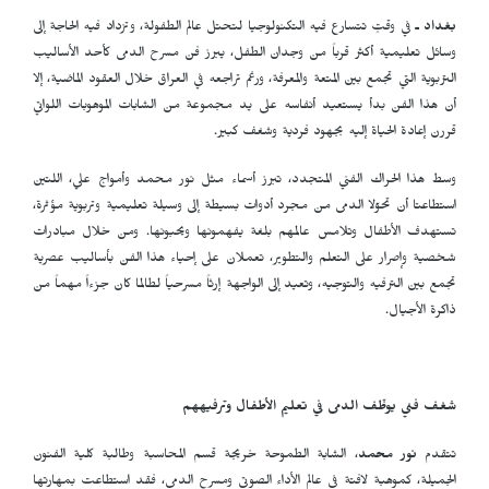
بغداد ـ
في وقتٍ تتسارع فيه التكنولوجيا لتحتل عالم الطفولة، وتزداد فيه الحاجة إلى
وسائل تعليمية أكثر قرباً من وجدان الطفل، يبرز فن مسرح الدمى كأحد الأساليب
التربوية التي تجمع بين المتعة والمعرفة، ورغم تراجعه في العراق خلال العقود الماضية، إلا
أن هذا الفن بدأ يستعيد أنفاسه على يد مجموعة من الشابات الموهوبات اللواتي
قررن إعادة الحياة إليه بجهود فردية وشغف كبير.
وسط هذا الحراك الفني المتجدد، تبرز أسماء مثل نور محمد وأمواج علي، اللتين
استطاعتا أن تحوّلا الدمى من مجرد أدوات بسيطة إلى وسيلة تعليمية وتربوية مؤثرة،
تستهدف الأطفال وتلامس عالمهم بلغة يفهمونها ويحبونها. ومن خلال مبادرات
شخصية وإصرار على التعلم والتطوير، تعملان على إحياء هذا الفن بأساليب عصرية
تجمع بين الترفيه والتوجيه، وتعيد إلى الواجهة إرثاً مسرحياً لطالما كان جزءاً مهماً من
ذاكرة الأجيال.
شغف فني يوظّف الدمى في تعليم الأطفال وترفيههم
تتقدم
نور محمد
، الشابة الطموحة خريجة قسم المحاسبة وطالبة كلية الفنون
الجميلة، كموهبة لافتة في عالم الأداء الصوتي ومسرح الدمى، فقد استطاعت بمهارتها