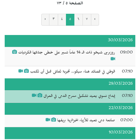
الصفحة ٥ / ٧٣
‹
٣
٤
٥
٦
٧
›
30/03/2026
09:00
روزيرين شيخو ذات الـ 14 عاماً تسير على خطى جدّاتها الكرديات
07:10
الوطن في قصائد هناء ميكو… تجربة تُعاش قبل أن تُكتب
29/03/2026
07:10
إبداع نسوي يعيد تشكيل مسرح الدمى في العراق
22/03/2026
07:00
صانعة دمى تعيد للأزياء الجزائرية بريقها
10/03/2026