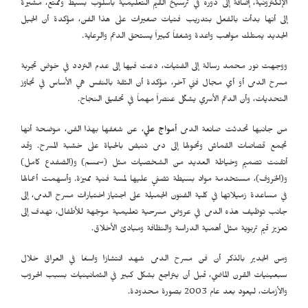
الإلكترونية، إضافة إلى دوره في ترسيخ القيم التعليمية بأسلوب بسيط وممتع، مشيرةً
إلى أنها بدأت بالفعل بتدريب فتيات صغيرات على هذا الفن، مؤكدة أن الجيل
الجديد يمتلك مواهب واعدة وشغفاً كبيراً يستحق الدعم والرعاية.
ووجهت نور محمد رسالة إلى الفتيات، دعت فيها إلى عدم التردد في خوض تجربة
مسرح الدمى أو أي مجال فني آخر، مؤكدة أن الثقة بالنفس هي الأساس في تجاوز
التحديات، وأن الدعم الأسري يشكّل عنصراً مهماً في تحقيق النجاح.
من جانبها تحدثت صانعة الدمى
أمواج علي
، عن شغفها بهذا الفن، موضحة أنها
تجمع قصاصات القماش وتحولها إلى دمى تنبض بالحياة على خشبة المسرح. وقد
أتقنت تصميم وخياطة العديد من الشخصيات مثل (سمسم) و(الضفدع كامل)
و(الخروف)، مستخدمة مواد بسيطة تضفي عليها لمسة فنية مميزة. وأسهمت أعمالها
في مساعدة زميلاتها في كلية الفنون الجميلة على اجتياز اختبارات مسرح الدمى، إلى
جانب توظيف هذه الدمى في عروض مسرحية تعليمية موجّهة للأطفال، تهدف إلى
تعزيز قيم تربوية مثل أهمية الدراسة والنظافة ومبادئ الأخلاق.
ومن الجدير بالذكر أن فن مسرح الدمى شهد انتشارًا واسعًا في العراق خلال
سبعينيات القرن الماضي، قبل أن يتراجع بشكل كبير في الثمانينيات بسبب الحروب
والأزمات، ليعود بعد عام 2003 بصورة محدودة.