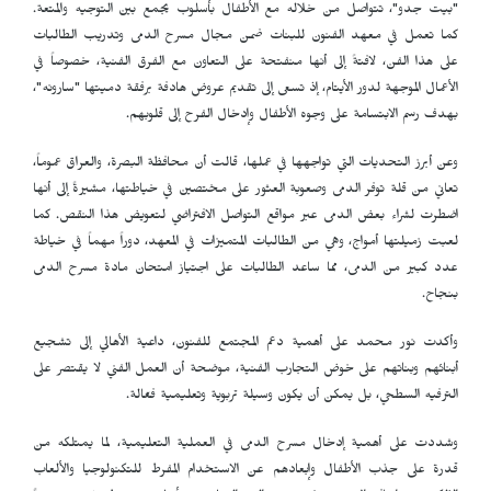
"بيت جدو"، تتواصل من خلاله مع الأطفال بأسلوب يجمع بين التوجيه والمتعة.
كما تعمل في معهد الفنون للبنات ضمن مجال مسرح الدمى وتدريب الطالبات
على هذا الفن، لافتةً إلى أنها منفتحة على التعاون مع الفرق الفنية، خصوصاً في
الأعمال الموجهة لدور الأيتام، إذ تسعى إلى تقديم عروض هادفة برفقة دميتها "سارونه"،
بهدف رسم الابتسامة على وجوه الأطفال وإدخال الفرح إلى قلوبهم.
وعن أبرز التحديات التي تواجهها في عملها، قالت أن محافظة البصرة، والعراق عموماً،
تعاني من قلة توفر الدمى وصعوبة العثور على مختصين في خياطتها، مشيرةً إلى أنها
اضطرت لشراء بعض الدمى عبر مواقع التواصل الافتراضي لتعويض هذا النقص. كما
لعبت زميلتها أمواج، وهي من الطالبات المتميزات في المعهد، دوراً مهماً في خياطة
عدد كبير من الدمى، مما ساعد الطالبات على اجتياز امتحان مادة مسرح الدمى
بنجاح.
وأكدت نور محمد على أهمية دعم المجتمع للفنون، داعية الأهالي إلى تشجيع
أبنائهم وبناتهم على خوض التجارب الفنية، موضحة أن العمل الفني لا يقتصر على
الترفيه السطحي، بل يمكن أن يكون وسيلة تربوية وتعليمية فعّالة.
وشددت على أهمية إدخال مسرح الدمى في العملية التعليمية، لما يمتلكه من
قدرة على جذب الأطفال وإبعادهم عن الاستخدام المفرط للتكنولوجيا والألعاب