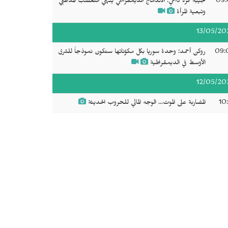
09:
نجيبة قره داغي: الاندماج الديمقراطي ينهي التعصب المذهبي
وتبعية المرأة
13/05/20
09:
روكن أحمد: وحدة سوريا بكل مكوّناتها ستكون نموذجاً للشرق
الأوسط في الديمقراطية
12/05/20
10
المضاربة على الموت... الوجه المالي للحروب الحديثة