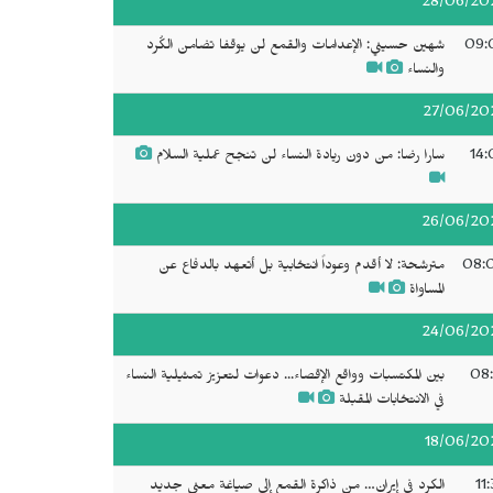
28/06/20
09:
شهين حسيني: الإعدامات والقمع لن يوقفا تضامن الكُرد
والنساء
27/06/20
14:
سارا رضا: من دون ريادة النساء لن تنجح عملية السلام
26/06/20
08:
مترشحة: لا أقدم وعوداً انتخابية بل أتعهد بالدفاع عن
المساواة
24/06/20
08:
بين المكتسبات وواقع الإقصاء... دعوات لتعزيز تمثيلية النساء
في الانتخابات المقبلة
18/06/20
11
الكرد في إيران… من ذاكرة القمع إلى صياغة معنى جديد