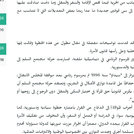
45
بجانب من الحرية فيما يخص الإقامة والسفر والتنقل وما دامت صادقت عليها
ة إلى سن قوانين جديدة ما عدا ربما بعض التعديلات التي لا تتناسب مع
26
06
لحكومة قد قدمت توضيحات مفصلة في مقال مطول عن هذه الخطوة وقالت إنها
26
ية وعلى رأسها قانون الأسرة.
 المرسوم الرئاسي في ديناميكية ملفتة، فسارعت حركة مجتمع السلم إلى
:18
ية والدستورية.
ففي بيان رسمي اطلعت وكالتنا عليه، ذكرت الحركة أن "انضمام الجزائر إلى "سيداو" سنة 1996 تم بمرسوم رئاسي بعد موافقة المجلس الانتقالي،
فاظاً على قاعدة توازي الأشكال في التشريع، وتعتقد حركة مجتمع السلم أن
يكرس قانونياً حق المرأة في اختيار السكن والتنقل دون الرجوع إلى زوجها أو
ي".
زاب الموالاة) إلى الدفاع عن القرار باعتباره خطوة سيادية ودستورية، كما
 اليومية، سواء في الدراسة أو العمل أو السفر، وأن التخوف من تفكيك الأسرة
زب القرار ببعده الدولي، معتبراً أن الجزائر عززت صورتها كدولة مسؤولة تحترم
ل مسلمة أخرى وجدت التوازن بين الخصوصية الوطنية والالتزامات العالمية.