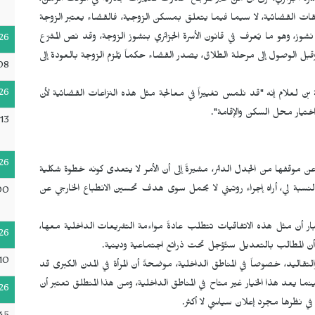
أسرة الجزائري، ترى أن من غير المرجح حدوث تغييرات جذرية في الوقت الراهن،
ت القضائية، لا سيما فيما يتعلق بمسكن الزوجية، فالقضاء يعتبر الزوجة
ز، وهو ما يُعرف في قانون الأسرة الجزائري بنشوز الزوجة، وقد نص المشرّع
26
شوز في المادة 55 من القانون ذاته، وقبل الوصول إلى مرحلة الطلاق، يصدر القضاء حكماً يُلزم الزوجة بالعودة إلى
08
26
دة 15 من الاتفاقية، تقول زينة بن لعلام إنه "قد نلمس تغييراً في معالجة مثل هذه النزاعات القضائية لأن
 اختيار محل السكن والإقامة".
13
26
 موقفها من الجدل الدائر، مشيرةً إلى أن الأمر لا يتعدى كونه خطوة شكلية
النسبة لي، أراه إجراء روتيني لا يحمل سوى هدف تحسين الانطباع الخارجي عن
00
ار أن مثل هذه الاتفاقيات تتطلب عادةً مواءمة التشريعات الداخلية معها،
26
 أن المطالب بالتعديل ستُؤجل تحت ذرائع اجتماعية ودينية.
10
التقاليد، خصوصاً في المناطق الداخلية، موضحةً أن المرأة في المدن الكبرى قد
د هذا الخيار غير متاح في المناطق الداخلية، ومن هذا المنطلق تعتبر أن
26
 في نظرها مجرد إعلان سياسي لا أكثر.