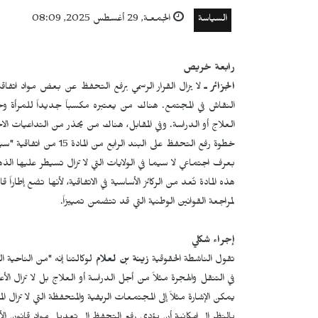
السياسة
الجمعـة, 29 أغسطس 2025, 08:09
رابعة خريص
الجزائر ـ
لا يزال القرار الرسمي برفع التحفظ عن بعض مواد اتفاقي
النقاش في المجتمع. هناك من يعتبره مكسباً جديداً للمرأة و
العلاج أو الدراسة. وفي المقابل، هناك من يحذر من التداعيات الا
خطوة رفع التحفظ على الب
بعرف اجتماعي لا سيما في الولايات التي لا تزال تسيطر عليها الذه
هذه المادة تُعد من الركائز الأساسية في الاتفاقية، لأنها تضع إطاراً قا
لمراجعة القوانين الوطنية التي قد تتضمن تمييزاً.
إجراء شكلي
تقول الناشطة الحقوقية
زينة بن لعلام
لوكالتنا إنه "من الناحية ال
في التنقل والهجرة مثلاً من أجل الدراسة أو العلاج بل لا تزال الأ
يمكن الإشارة مثلاً إلى المجتمعات الريفية والمتحفظة التي لا تزال ال