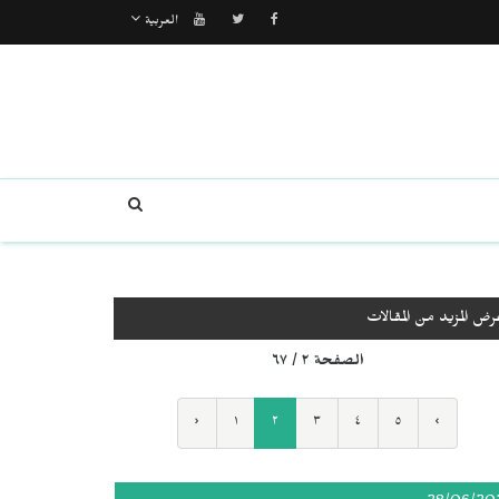
العربية
رض المزيد من المقالات
الصفحة ٢ / ٦٧
‹
١
٢
٣
٤
٥
›