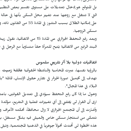
بالنظر إلى إمكانية أن يؤدي رفع التحفظ إلى تعديل مواد قانون ال
بل المتوقع هو إدخال تعديلات على مستوى تفسير بعض التطبيقا
التي لا تنتقل مع زوجها عند تغيير محل السكن بأنها في حالة نشو
على إمكانية الطلاق بسبب الن
مسكن الزوجية.
وبعد رفع التحفظ الجزائري عن الما
البند الرابع من الاتفاقية يُتيح للمرأة حقاً متساوياً مع الرجل في
اتفاقيات دولية بلا أثر تشريعي ملموس
بالرؤية نفسها، عبرت المحامية والناشطة الحقوقية
عائشة زميت
عن
تهدف إلى تجميل صورة الجزائر في تقارير حقوق الإنسان، قائلة "ب
البلاد في هذا المجال".
وحول ما إذا كان رفع التحفظ سيؤدي إلى تعديل القوانين، باعتب
ترى أن القرار لن يُفضي إلى أي تغييرات فعلية في التشريع، مؤكدة
وأشارت إلى أن المجتمع الجزائري لا يزال محافظاً، تحكمه الأعراف و
تتمكن من استئجار مسكن خاص والعيش فيه بشكل مستقل، بينما يع
هذه الخطوة لن تُحدث تحولاً جوهرياً في الذهنية المجتمعية، وتبقى