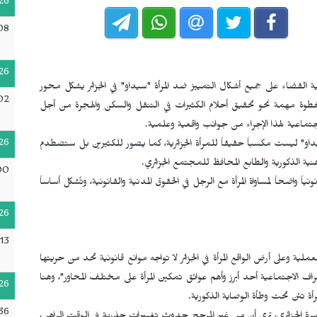
26
08
26
ة القضاء على جميع أشكال التمييز ضد المرأة "سيداو" في الجزائر يشكل محور
02
خطوة مهمة نحو تحقيق أحلام الكثيرات في التنقل والسكن والهجرة من أجل
جتماعية لهذا الإجراء من جوانب واقعية وعلمية.
26
ند الرابع من المادة 15 من اتفاقية "سيداو" ليست مكسباً حقيقاً للمرأة الجزائرية، كما يصور للكثيرين بل ستصطدم
نية الذكورية والطابع المحافظ للمجتمع الجزائري.
00
نونياً واضحاً لمساواة المرأة مع الرجل في الحقوق المدنية والقانونية، وتُشكل أساساً
26
13
عملية وعلى أرض الواقع المرأة في الجزائر لا تواجه موانع قانونية تحد من حريتها
عراف الاجتماعية أحد أبرز وأهم عوائق تمكين المرأة على مختلف المحاور"، وهنا
26
مرأة تئن تحت وطأة الوصاية الذكورية.
:36