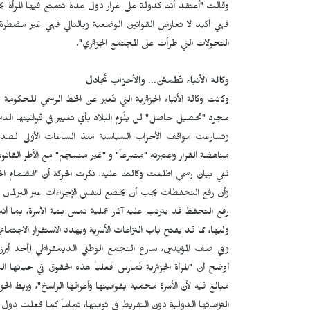
وقالت "أعتقد أننا كدولة على غرار دول عدة تتمتع فيها المرأة 
فهي أكيد لا تعارض القوانين الوضعية وبالتالي فهي غير مضطر
التحولات التي طرأت على المجتمع الجزائري".
وكالة الأنباء تُطمئن... والأحزاب تُجادل
وكانت وكالة الأنباء الجزائرية التي تُعبر عن الخط الرسمي ل
مجرد "تحصيل حاصل" لن يلُزم البلاد بأي تغيير في قوانينها الداخل
وتسارعت مواقف الأحزاب السياسية منذ الساعات الأولى لصدور
مناهضة القرار واعتبرته "متسرعاً" و "غير منسجم" مع الأطر القانون
وأن رفع التحفظات يجب أن يخضع لنفس الإجراءات عبر البرلمان ح
رفع التحفظ قد يترتب عليه آثار عملية تمس بنية الأسرة، بما أنه 
وليها، مما قد يفتح باب النزاعات الأسرية ويهدد الاستقرار الاجتماع
وفي صف المؤيدين، سارع التجمع الوطني الديمقراطي (أحد أبرز أح
أوضح أن "المرأة الجزائرية تُمارس فعلياً هذه الحقوق في حياتها
مبالغ فيه لأن الأسرة محمية بقوانينها وأعرافها الراسخ"، وربط الح
التزاماتها الدولية دون التفريط في ثوابتها، تماماً كما فعلت دو