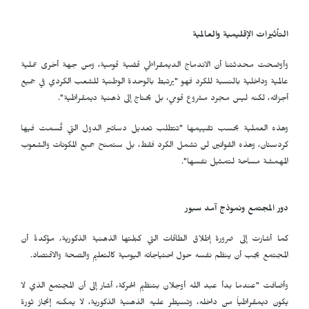
التأثيرات الإقليمية والعالمية
وأوضحت محدثتنا أن الاندماج الديمقراطي قضية قومية، ومن جهة أخرى عملية
عالمية وداخلية بالنسبة للكرد فهو "يرتبط بالوحدة الوطنية للشعب الكردي في جميع
أجزائه، لكنه ليس مجرد مشروع قومي، بل يحتاج إلى ذهنية ديمقراطية".
وهذه العملية بحسب تقييمها "تتطلب تعديل دساتير الدول التي قُسمت فيها
كردستان، وهذه القوانين لن تشمل الكرد فقط، بل ستمنح جميع المكونات والشعوب
المهمشة مساحة لتمثيل نفسها".
دور المجتمع ونموذج آمد سبور
كما أشارت إلى ضرورة إطلاق الطاقات التي كبّلتها الذهنية الذكورية، مؤكدةً أن
المجتمع يجب أن ينظم نفسه حول احتياجاته اليومية كالتعليم والصحة والاقتصاد.
وأضافت "عندما بدأ عبد الله أوجلان بتنظيم الحركة، أشار إلى أن المجتمع الذي لا
يكون ديمقراطياً من داخله، وتسيطر عليه الذهنية الذكورية، لا يمكنه إنجاز ثورة