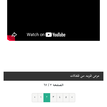
عرض المزيد من المقالات
الصفحة ٢ / ٦٧
‹
١
٢
٣
٤
٥
›