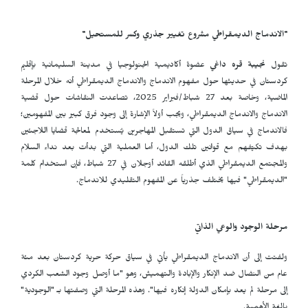
"الاندماج الديمقراطي مشروع تغيير جذري وكسر للمستحيل"
تقول
نجيبة قره داغي
عضوة أكاديمية الجنولوجيا في مدينة السليمانية بإقليم
كردستان في حديثها حول مفهوم الاندماج والاندماج الديمقراطي أنه خلال المرحلة
الماضية، وخاصة بعد 27 شباط/فبراير 2025، تصاعدت النقاشات حول قضية
الاندماج والاندماج الديمقراطي، ويجب أولاً الإشارة إلى وجود فرق كبير بين المفهومين؛
فالاندماج في سياق الدول التي تستقبل المهاجرين يُستخدم لمعالجة قضايا اللاجئين
بهدف تكيّفهم مع قوانين تلك الدول، أما العملية التي بدأت بعد نداء السلام
والمجتمع الديمقراطي الذي أطلقه القائد أوجلان في 27 شباط، فإن استخدام كلمة
"الديمقراطي" فيها يختلف جذرياً عن المفهوم التقليدي للاندماج.
مرحلة الوجود والوعي الذاتي
ولفتت إلى أن الاندماج الديمقراطي يأتي في سياق حركة حرية كردستان بعد مئة
عام من النضال ضد الإنكار والإبادة والتهميش، وهو "ما أوصل وجود الشعب الكردي
إلى مرحلة لم يعد بإمكان الدولة إنكاره فيها". وهذه المرحلة التي وصفتها بـ "الوجودية"