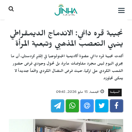
التحكم
بالقائمة
نجيبة قره داغي: الاندماج الديمقراطي
ينهي التعصب المذهبي وتبعية المرأة
أكدت نجيبة قره داغي عضوة أكاديمية الجنولوجيا في إقليم كردستان، أن ما
يجري اليوم ليس مجرد مفاوضات عابرة، بل تحوّل وجودي فرض حضور
الشعب الكردي على تركيا، حيث فرض النضال الكردي واقعاً جديداً لا
يمكن تجاوزه.
السياسة
الجمعـة, 15 مايو 2026, 09:45