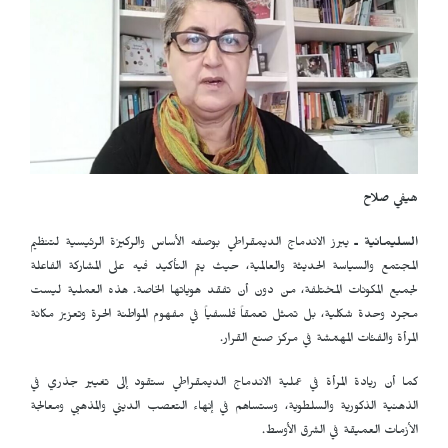
هيفي صلاح
السليمانية ـ
يبرز الاندماج الديمقراطي بوصفه الأساس والركيزة الرئيسية لتنظيم
المجتمع والسياسة الحديثة والعالمية، حيث يتم التأكيد فيه على المشاركة الفاعلة
لجميع المكونات المختلفة، من دون أن تفقد هوياتها الخاصة. هذه العملية ليست
مجرد وحدة شكلية، بل تمثل تعمقاً فلسفياً في مفهوم المواطنة الحرة وتعزيز مكانة
المرأة والفئات المهمّشة في مركز صنع القرار.
كما أن ريادة المرأة في عملية الاندماج الديمقراطي ستقود إلى تغيير جذري في
الذهنية الذكورية والسلطوية، وستساهم في إنهاء التعصب الديني والمذهبي ومعالجة
الأزمات العميقة في الشرق الأوسط.