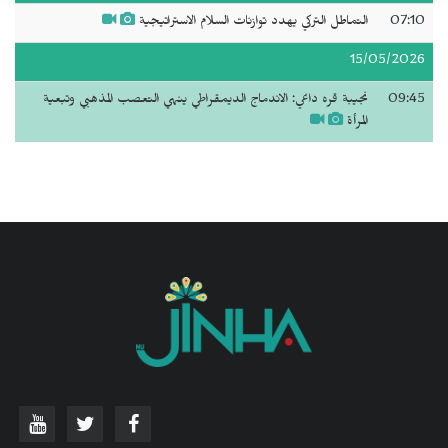
07:10
التماطل التركي يهدد توازنات السلام الاستراتيجية
15/05/2026
09:45
نجيبة قره داغي: الاندماج الديمقراطي ينهي التعصب المذهبي وتبعية
المرأة