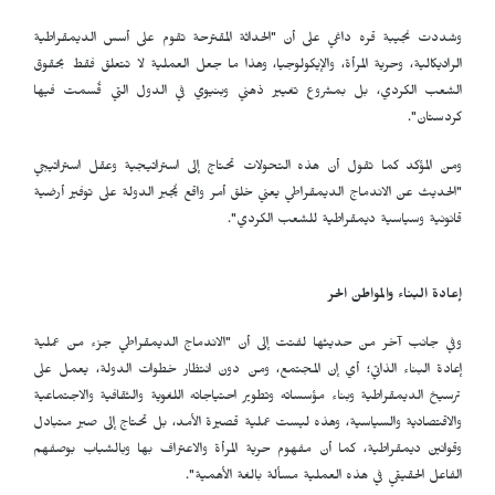
وشددت نجيبة قره داغي على أن "الحداثة المقترحة تقوم على أسس الديمقراطية
الراديكالية، وحرية المرأة، والإيكولوجيا، وهذا ما جعل العملية لا تتعلق فقط بحقوق
الشعب الكردي، بل بمشروع تغيير ذهني وبنيوي في الدول التي قُسمت فيها
كردستان".
ومن المؤكد كما تقول أن هذه التحولات تحتاج إلى استراتيجية وعقل استراتيجي
"الحديث عن الاندماج الديمقراطي يعني خلق أمر واقع يُجبر الدولة على توفير أرضية
قانونية وسياسية ديمقراطية للشعب الكردي".
إعادة البناء والمواطن الحر
وفي جانب آخر من حديثها لفتت إلى أن "الاندماج الديمقراطي جزء من عملية
إعادة البناء الذاتي؛ أي إن المجتمع، ومن دون انتظار خطوات الدولة، يعمل على
ترسيخ الديمقراطية وبناء مؤسساته وتطوير احتياجاته اللغوية والثقافية والاجتماعية
والاقتصادية والسياسية، وهذه ليست عملية قصيرة الأمد، بل تحتاج إلى صبر متبادل
وقوانين ديمقراطية، كما أن مفهوم حرية المرأة والاعتراف بها وبالشباب بوصفهم
الفاعل الحقيقي في هذه العملية مسألة بالغة الأهمية".