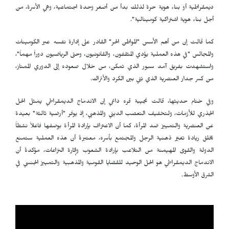
ديمقراطية أو بناء هوية حرة لذلك بدأ من أصغر وحدة اجتماعية، وهي الأسرة، من
أجل بناء هوية اشتراكية كومينالية".
كما قالت إن من أهم الأسس "المواطن الحر" القادر على إدارة نفسه عبر الكومينات
والمجالس "في هذه العملية يؤدي المثقفون، والقانونيون، وحتى الرياضيون دوراً مهماً"،
واستشهدت بفريق آمد سبور الذي تمكن، من خلال صعوده إلى الدوري الممتاز،
من كسر جدار العنصرية الذي بُني بين الكرد والأتراك.
وفي ختام حديثها، قالت نجيبة قره داغي إن الاندماج الديمقراطي يمثل الحل
الجذري للأزمات، ولتخفيف التعصب الديني والمذهبي، إذ يوفر "أرضية ثالثة" بعيدة
عن العنصرية والتمييز ضد المرأة، كما أن الاعتراف بإرادة المرأة بوصفها فاعلاً نشطاً
يخلق ريادة تغيّر ذهنية الرجل والمجتمع بأسره، معتبرةً أن هذه العملية ستمنع
الدولة والقوى المهيمنة من التلاعب بإرادة الشعوب وإثارة النزاعات، مؤكدةً أن
الاندماج الديمقراطي هو الحل الوحيد للقضايا القومية والمذهبية والتمييز الجنسي في
الشرق الأوسط.