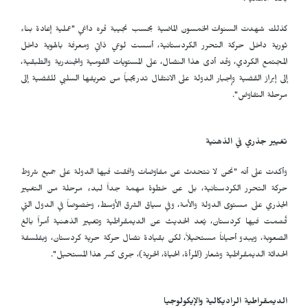
بالغة الأهمية.
كذلك شهدت السنوات الخمسون الماضية بحسب نجيبة قره داغي "عملية إعادة بناء
ثورية داخل حركة التحرر الكردستانية، أسست لوعي ذاتي ومعرفة بالهوية داخل
المجتمع الكردي، وقد أدى هذا النضال، على المستويات القومية والجندرية والطبقية،
إلى إبراز القضية وإجبار الدولة على الانتقال تدريجياً من تعريفها السلبي للقضية إلى
مرحلة التفاوض".
تغيير جذري في الذهنية
وأكدت على أنه "نحن لا نتحدث عن مفاوضات وافقت فيها الدولة على جميع شروط
حركة التحرر الكردستانية، بل عن خطوة مهمة جداً لبدء مرحلة من التغيير
الجذري على مستوى الدولة والأمة، وفي سياق الشرق الأوسط، وخصوصاً في الدول التي
قُسّمت فيها كردستان، يُعد الحديث عن الديمقراطية وتغيير الذهنية أمراً بالغ
الصعوبة، ويبدو أحياناً مستحيلاً، لكن بقيادة نضال حركة حرية كردستان، وبفلسفة
الحداثة الديمقراطية وشعار (المرأة، الحياة، الحرية)، جرى كسر هذا المستحيل".
الديمقراطية الراديكالية والإيكولوجيا