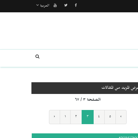
العربية
رض المزيد من المقالات
الصفحة ٣ / ٦٧
‹
١
٢
٣
٤
٥
›