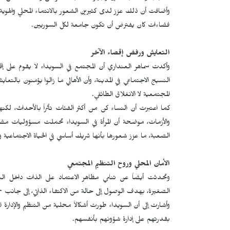
وأضافت أن ذلك عزز لدى كثيرين الشعور بالانتماء المحلي والهو
فضاءات كان يفترض أن تكون جامعة لكل السوريين.
التعايش ورفض إقصاء الآخر
وأكدت سماهر العنداري أن المجتمع في السويداء لا يقوم على إق
النسيج الاجتماعي في المدينة، وأن الأهالي ما زالوا يؤمنون بالتعايش
المجتمعية لا الانغلاق الطائفي.
كما اعتبرت أن النساء كن من أكثر الفئات تأثراً بالأحداث، لك
والأزمات، موضحة أن المرأة في السويداء تحملت مسؤوليات مضاع
الصعبة، ما عزز شعورها بأنها شريك أساسي في الحياة الاجتماعية و
الأمان المحلي وروح التنظيم المجتمعي
وتحدثت أيضاً عن تنامي مظاهر الاعتماد على الذات داخل السوي
الصغيرة، بهدف الوصول إلى حالة من الاكتفاء الذاتي، إلى جانب ح
وأشارت إلى أن السويداء طورت أشكالاً محلية من التنظيم والإدارة ا
بقدرتهم على إدارة شؤونهم بأنفسهم.