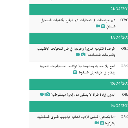
21/04/20
07:
دور المرشحات في انتخابات دير البلح وتحديات التمثيل
النسائي
17/04/20
08:
'الوحدة الكردية ضرورة وجودية في ظل التحولات الإقليمية
والصراعات المتصاعدة'
08:
قمع بلا حدود ومقاومة بلا توقف... احتجاجات شعبية
ونظام في طريقه إلى السقوط
16/04/20
08:
'بدون إرادة المرأة لا يمكن بناء إدارة ديمقراطية'
14/04/20
08:
سما بكداش: قوانين الإدارة الذاتية تواجهها القوى السلطوية
والمركزية