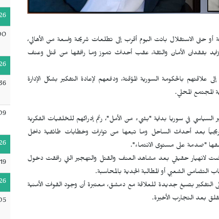
26
00
ة أو حتى الاستقلال باتت اليوم أقرب إلى تطلعات شريحة واسعة من الأهالي،
يد بفقدان الأمان والثقة، عقب أحداث تموز وما رافقها من قتل وعنف
26
 علاقتهم بالحكومة السورية المؤقتة، ودفعهم لإعادة التفكير بشكل الإدارة
36
المجتمع المحلي.
09
ير السياسي في سوريا بداية "بشيء من الأمل"، رغم إدراكهم للخلفيات الفكرية
تدريجياً بعد أحداث الساحل وما تبعها من توترات وخطابات طائفية داخل
26
صفها "صدمة على مستوى الانتماء".
تعرضت لانهيار حقيقي بعد مشاهد العنف والقتل والتهجير التي رافقت دخول
19
اب التضامن الشعبي أو المطالبة الجدية بالمحاسبة.
26
ى التفكير بصيغ جديدة للعلاقة مع دمشق، معتبرة أن وجود القوات الأمنية
قلق بعد التجارب الأخيرة.
05