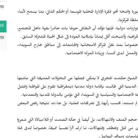
16
 واضحة نحو فكرة الإدارة المحلية الموسعة أو الحكم الذاتي، بما يسمح لأبناء
طة المركزية.
26
توازنات دولية، فإنها تؤكد أن النقاش حولها بات حاضراً بقوة داخل المجتمع،
، وأصبحت أقل إيماناً بإمكانية العودة إلى شكل الحياة المشتركة السابق.
19
خصوصاً بعد نقل المراكز الامتحانية والجامعات إلى مناطق خارج السويداء،
العمل لدى النساء وزيادة العزلة الاجتماعية.
لشيخ حكمت الهجري لا يمكن فصلها عن التحولات العميقة التي عاشتها
ت الدينية التي طالبت بإقامة دولة مدنية ديمقراطية تقوم على المواطنة وفصل
 الاجتماعية والسياسية في السويداء التي تؤمن بالدولة المدنية والتعددية.
 لم تستند، بحسب رأيها، إلى تصريحات فعلية، بل جاءت نتيجة رفض البعض
 حجم العنف والانتهاكات، بل أيضاً في حالة الصمت أو اللامبالاة التي شعروا
 من قتل وخطف وانتهاكات، ما ترك أثراً نفسياً عميقاً، خصوصاً لدى فئة
جامعات ومواقع التواصل.