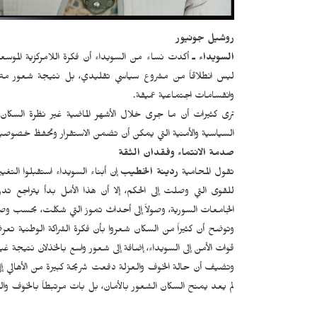
روشيل جونيور
السويداء ـ
أكدت نساء من السويداء أن فكرة اللامركزية الموسع
ليس انطلاقاً من مشروع سياسي تقليدي، بل نتيجة شعور متزا
وانقسامات اجتماعية عميقة.
ترى كثيرات أن ما جرى خلال الأشهر الماضية غير نظرة السكان إلى
السياسية والأمنية التي يمكن أن تضمن الاستقرار وتحفظ خصوصية 
صدمة الانتماء وفقدان الثقة
تقول المحامية
ردينة الخطيب
إن أبناء السويداء استقبلوا التغي
للقوى التي وصلت إلى الحكم، إلا أن هذا الأمل بدأ يتراجع 
الجامعات السورية، وصولاً إلى أحداث تموز التي شكلت، بحسب و
وتوضح أن كثيراً من السكان شعروا بأن فكرة الشراكة الوطنية 
قوات الأمن إلى السويداء، إضافة إلى شعور واسع بالخذلان نتيجة غي
وتضيف أن حالة الخوف والعزلة دفعت شريحة كبيرة من الأهالي إل
لم يعد يمنح السكان الشعور بالأمان، بل بات مرتبطاً بالخوف وال