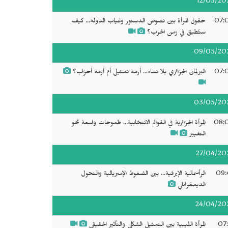
12/05/20
07:
حقوق المرأة بين نصوص الدستور وغياب الدولة... كيف
ستُطبق في زمن الحرب؟
09/05/20
07:
البرلمان الجزائري بلا نساء... أزمة تمثيل أم أزمة أحزاب؟
03/05/20
08:
المرأة الجزائرية في القوائم الانتخابية... طموحات واسعة نحو
التغيير
27/04/20
09:
الرأسمالية الإيرانية... بين الضغوط الإمبريالية والتحول
الديمقراطي
24/04/20
07:
المرأة الليبية بين التمثيل الشكلي والتأثير الحقيقي