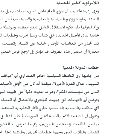
اللامركزية كخيار للحماية
وترى ردينة الخطيب أن المزاج العام داخل السويداء بات يميل بصورة
المنطقة بإدارة شؤونهم السياسية والتعليمية والأمنية بعيداً عن السل
ورغم اعترافها بأن فكرة الاستقلال الكامل تبدو معقدة ومرتبطة ب
خاصة لدى الأجيال الجديدة التي نشأت وسط الحرب وخطابات الكراهية
كما تحذر من انعكاسات الأوضاع الحالية على النساء والفتيات، 
معتبرة أن استمرار هذه الظروف قد يؤدي إلى تراجع فرص التعليم و
خطاب الدولة المدنية
من جانبها ترى الناشطة السياسية
سماهر العنداري
أن "مواقف ا
السويداء خلال الفترة الأخيرة"، مؤكدة أنه كان من "أوائل الأصوا
الدين عن مؤسسات الحكم"، وهو ما اعتبرته دليلاً على طبيعة البيئة
وتوضح أن الاتهامات التي وجهت للهجري بالانفصال أو العمالة
لأي خطاب يطالب بدولة مدنية خارج الأطر التقليدية السائدة.
وتقول إن الصدمة الأكبر بالنسبة لأهالي السويداء لم تكن فقط في
بها من قطاعات واسعة من السوريين، رغم ما تعرض له المدنيون
الشباب والطلاب الذين واجهوا، خطابات تحريض وطائفية داخل ال