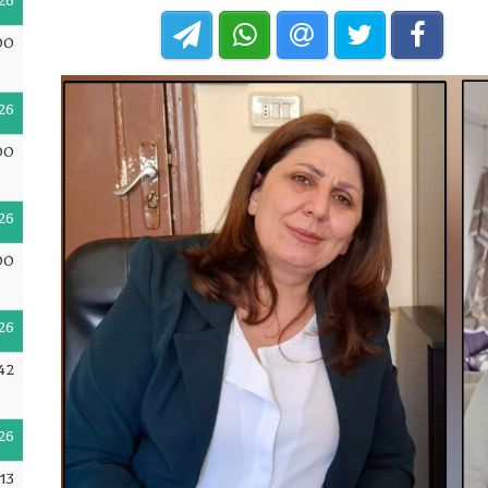
26
00
26
00
26
00
26
42
26
13