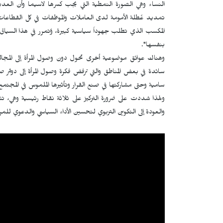
النساء وهي الصورة النمطية التي يجب كسرها لاسيما وأن العدي
تمديد عُطلة الأمومة لدى العاملات والموظفات في كل القطاعات 
المكسب الذي تطلب جهوداً سياسية كبيرة، وُتمرر في هذا السياق 
بنفسها".
وهناك عوائق موضوعية أخرى تحول دون وصول المرأة إلى المجالس ا
سائدة في بعض المناطق والتي ترفض فكرة وصول المرأة إلى دوائر ص
سامية وحتى مشاركتها في صنع القرار وتأثيرها الملموس في المجتمع
ولهذا شددت على ضرورة التركيز على ثلاثة نقاط رئيسية وهي، تشجي
والعودة إلى التكوين التربوي لتحسين الأداء السياسي والدعوي للمرأ