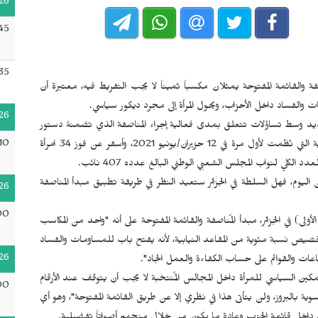
26
45
35
اصفة والقائمة المفتوحة يمثلان مكسباً ثميناً لا يجب التفريط فيه، معتبرة أن
ومات والفساد داخل الأحزاب، ويحول المرأة إلى مجرد ديكور سياسي.
26
الجديد وسط تساؤلات تتعلق بمدى فعالية إجراء المناصفة الذي تضمنهُ دستور
10
2020 وطُبق لأول مرة في قوائم الترشيحات للانتخابات البرلمانية التي نُظمت لأول مرة في 12 حزيران/يونيو 2021، وأسفر عن فوز 34 امرأة
من اليوم، فهل السلطة في الجزائر ستعيد النظر في طريقة تطبيق مبدأ المناصفة
26
00
لأولى) في الجزائر، مبدأ المُناصفة والقائمة المفتوحة على أنه "واحد من المكاسب
تخصيص نسبة مئوية من المقاعد النيابية، لأنه يفتح باب للمساومات والفساد
26
لقاعات والقوائم على حساب الكفاءة والعمل الجاد".
لتمكين السياسي للمرأة داخل المجالس المُنتخبة لا يجب أن يتوقف عند الأرقام
00
لنسوية بالبروز، ولن يتأتى هذا في نظري إلا عن طريق القائمة المفتوحة"، وهو أي