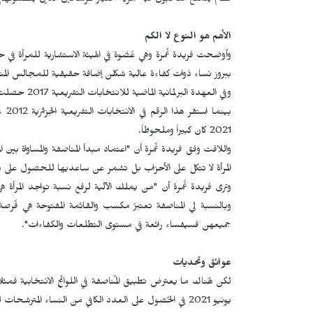
نظام يتمتع الناخبون فيه بحرية اختيار المرشحين الذين يفضلون
الأهم هو النوع لا الكم
وأوضحت فريدة غُمرة وهي عُضوة في الهيئة الاستشارية للمرأة ف
ببروز نساء ذوات كفاءة عالية شكلن إضافة حقيقية للمجالس المن
2021 كان كبيراً وملحوظاً.
واللافت وفق فريدة غُمرة أن "اعتماد مبدأ المناصفة والمساواة بين
المرأة لا تتكل على الأحزاب بل تشمر عن ساعديها للحصول على
وترى فريدة غُمرة أن "من يملك الآلية لرفع نسبة تواجد المرأة هي 
وبالنسبة لي المناصفة تعتبرُ مكسب والقائمة المفتوحة هي فُرصة
جميعهن فسيفساء رائعة في مستوى التطلعات والكفاءات".
عوائق وتحديات
يونيو 2021 في الحُصول على العدد الكافي من النساء المت