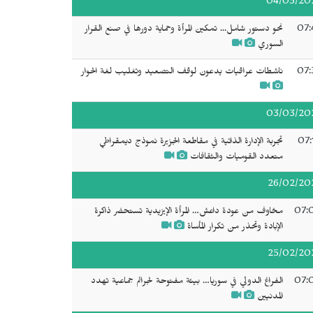
04/03/20
07:
نحو دستور شامل... تمكين المرأة وحماية دورها في صنع القرار
السوري
07:
ناشطات عراقيات يدعون لوقف التصعيد وتغليب لغة الحوار
03/03/20
07:
تجربة الإدارة الذاتية في مقاطعة الجزيرة نموذج ديمقراطي
متعدد القوميات والثقافات
26/02/20
07:
مخاوف من عودة داعش… المرأة الإيزيدية تستحضر ذاكرة
الإبادة وتحذر من تكرار المأساة
25/02/20
07:
الفراغ الدولي في سوريا… بيئة مفتوحة لجرائم جماعية تهدد
المدنيين