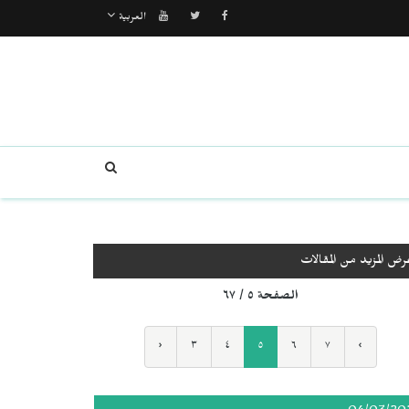
العربية
رض المزيد من المقالات
الصفحة ٥ / ٦٧
‹
٣
٤
٥
٦
٧
›