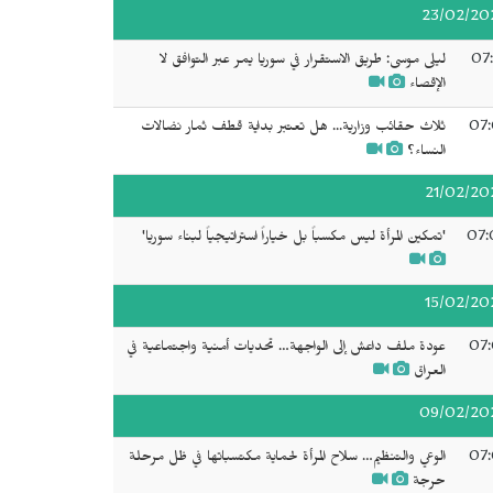
23/02/20
07:
ليلى موسى: طريق الاستقرار في سوريا يمر عبر التوافق لا
الإقصاء
07:
ثلاث حقائب وزارية... هل تعتبر بداية قطف ثمار نضالات
النساء؟
21/02/20
07:
'تمكين المرأة ليس مكسباً بل خياراً استراتيجياً لبناء سوريا'
15/02/20
07:
عودة ملف داعش إلى الواجهة… تحديات أمنية واجتماعية في
العراق
09/02/20
07:
الوعي والتنظيم… سلاح المرأة لحماية مكتسباتها في ظل مرحلة
حرجة