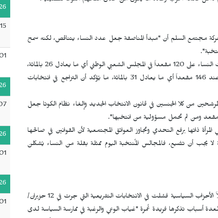
هم داخل قائمة الحزب وعادة ما يكون من خلال منحهم أصواتاً تفضيلية.
26
15
ي حركة مجتمع السلم أن "مبدأ المناصفة جعل عدد النساء يتناقص، لكنه سمح
تخبة".
01
وفي العهدة البرلمانية الماضية للانتخابات التشريعية 2017 حصلت النساء على 120 مقعداً في المجلس الشعبي الوطني أي ما يعادل 26 بالمائة،
بينما استقر هذا الرقم في الانتخابات التشريعية الجزائرية 2012 عند 146 مقعداً أي ما يعادل 31 بالمائة، ما يُؤكد أن التراجع في انتخابات
26
 المرشحين من كلا الجنسين في قانون الانتخاب الجديد وإلغاء نظام الكوتا جعل
07
 مقعد ومن ثم تحمل مسؤولية من انتخبها".
المرأة ذاتها برفع التحدي وتجاوز العوائق المجتمعية لأن القوانين في صالحها
26
 لا يجب أن تضيع، فالمجالس المُنتخبة اليوم ممثلة بقلة من النساء يُشكلن
01
26
لكن هُناك ما يعترض تطبيق المُناصفة في اللوائح الانتخابية فمثلاً الأحزاب السياسية فشلت في الانتخابات التشريعية التي جرت في 12 حزيران/
01
رشحات لعدة أسباب تذكرها فريدة غُمرة "غياب الوعي والرغبة في ممارسة السياسة لدى