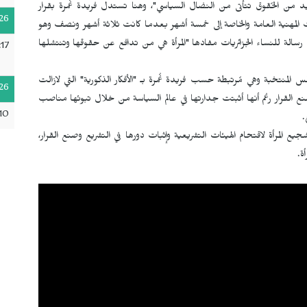
د من الحُقوق تتأتى من النضال السياسي"، وهنا تستدل فريدة غُمرة بقرار
26
المهنية العامة والخاصة إلى خمسة أشهر بعدما كانت ثلاثة أشهر ونصف وهو
رسالة للنساء الجزائريات مفادها "المرأة هي من تدافع عن حقوقها وتنتشلها
17
لمنتخبة وهي مُرتبطة حسب فريدة غُمرة بـ "الأفكار الذكورية" التي لازالت
26
نع القرار رغم أنها أثبتت جدارتها في عالم السياسة من خلال تبوئها مناصب
10
.
ع المرأة لاقتحام الهيئات التشريعية وإثبات دورها في التشريع وصنع القرار،
ة.