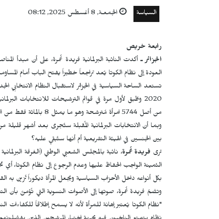
السياسة
الجمعـة, 8 أغسطس 2025, 08:12
رابعة خريص
الجزائر ـ
أكدت النائبة البرلمانية فريدة غُمرة، على أن مبدأ المن
العودة إلى نظام الكوتا يُعد تراجعاً خطيراً يفتح الباب أمام المسا
تستعد الساحة السياسية في الجزائر لاستقبال النظام الانتخابي 
من أصل 5744 امرأة مُترشحة وهو ما يمثل 8 بالمائة فقط من العدد الكلي لنواب المجلس الشعبي الوطني البالغ عدده 407 نائب.
وبما أن الانتخابات البرلمانية المُقبلة ستُجرى بعد أشهر قليلة 
بين الجنسين في الهيئة التشريعية أم أنها ستُبقي عليه؟
ترى
فريدة غُمرة
، نائبة بالمجلس الشعبي الوطني (الغرفة البرلمانية ا
الثمينة الواجب الحفاظ عليها وعدم الرجوع إلى نظام الكوتا، أي 
بكل أنواعه داخل الأحزاب السياسية ويجعل المرأة ديكوراً تُزين به ا
وتضمُ فريدة غُمرة، صوتها إلى الأصوات النسوية التي تُؤمنُ بأن ا
"نظام الكوتا يُعتبر إهانة للمرأة لأنه لا يسمح إطلاقاً للكفاءات ا