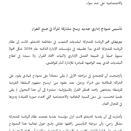
والاجتماعية على حد سواء.
تأسيس نموذج إداري جديد يرسخ مشاركة المرأة في صنع القرار
بيريفان عمر
الرئاسة المشتركة لبلديات الشعب في مقاطعة قامشلو, قالت إن نظام
الرئاسة المشتركة الذي بدأ تطبيقه في مؤسسات الإدارة الذاتية عام 2014 شكل تحولاً
بنيوياً عميقاً في طبيعة العمل الإداري وآليات اتخاذ القرار، ولا سيما في قطاع
البلديات الذي يعد الواجهة المباشرة للإدارة أمام المواطنين.
وأوضحت أن المجتمع في مراحله الأولى لم يكن معتاداً على نموذج قيادي يقوم على
الشراكة المتكافئة بين امرأة ورجل، بعد عقود من ترسيخ مفهوم السلطة الفردية
المرتبطة بشخص واحد يحتكر القرار والمسؤولية، مشيرة إلى أن هذا التحول لم يكن
تقنياً فحسب، بل مسّ البنية الثقافية والاجتماعية التي تحدد صورة القيادة ودورها
في المجال العام.
وأشارت إلى أن بلدية قامشلو كانت أول مؤسسة بلدية تعتمد نظام الرئاسة المشتركة
بشكل رسمي، وأن مرحلة التأسيس رافقها نقاش واسع حول فعالية هذا النموذج