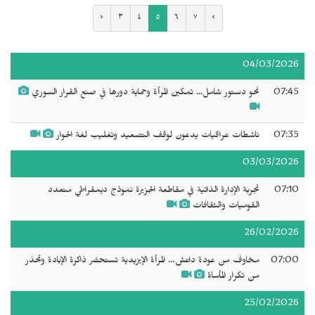
‹
٣
٤
٥
٦
٧
›
04/03/2026
07:45
نحو دستور شامل... تمكين المرأة وحماية دورها في صنع القرار السوري
07:35
ناشطات عراقيات يدعون لوقف التصعيد وتغليب لغة الحوار
03/03/2026
07:10
تجربة الإدارة الذاتية في مقاطعة الجزيرة نموذج ديمقراطي متعدد
القوميات والثقافات
26/02/2026
07:00
مخاوف من عودة داعش… المرأة الإيزيدية تستحضر ذاكرة الإبادة وتحذر
من تكرار المأساة
25/02/2026