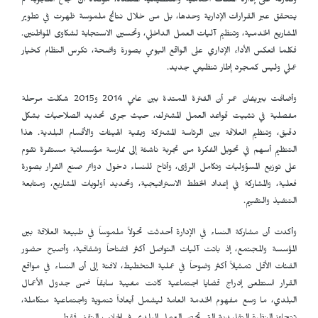
وقدرته على إدارة الملفات الخدمية والتنظيمية المعقدة، مؤكدة أن نجاح التجربة لم
يتحقق عبر القرارات الإدارية وحدها، بل من خلال نتائج ملموسة ظهرت في تطوير
المشاريع الخدمية، وتنظيم آليات العمل الداخلي، وتحسين الاستجابة لشكاوى المواطنين.
فكلما انعكس الأداء الإداري على الواقع اليومي بصورة واضحة، تكرس النظام كخيار
عملي وليس كمجرد إطار تنظيمي جديد.
وأضافت بيريفان عمر أن الفترة الممتدة بين عامي 2014 و2015 شكلت مرحلة
مفصلية في تثبيت قواعد العمل المشترك، حيث جرى تحديد الصلاحيات بشكل
دقيق، وتنظيم العلاقة بين الرئاسة المشتركة وبقية الهيئات والأقسام البلدية. هذا
التنظيم أسهم في تحويل الفكرة من تجربة ناشئة إلى ممارسة مؤسساتية مستقرة تقوم
على توزيع المسؤوليات وتكامل الرؤى، وأتاح للنساء دخول دوائر صنع القرار بصورة
فعلية، والمشاركة في إعداد الخطط الاستراتيجية، وتحديد أولويات المشاريع، ومتابعة
التنفيذ والتقييم.
وأكدت أن مشاركة النساء في الإدارة أحدثت تحولاً ملموساً في طبيعة العلاقة بين
المؤسسة والمجتمع، إذ باتت آليات التواصل أكثر انفتاحاً وشفافية، وأصبح حضور
الفئات الأقل تمثيلاً أكثر وضوحاً في عملية التخطيط، لافتة إلى أن النساء في مواقع
القرار استطعن إدراج قضايا اجتماعية كانت مغيبة سابقاً ضمن جدول الأعمال
البلدي، ما وسع مفهوم الخدمة العامة ليشمل أبعاداً تنموية واجتماعية متكاملة،