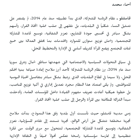
أسماء محمد
قامشلو ـ
نظام الرئاسة المشتركة، الذي بدأ تطبيقه منذ عام 2014، لم يقتصر على
تمثيل النساء شكلياً في البلديات، بل نقلهن إلى صلب عملية اتخاذ القرار، وأسهم
بشكل مباشر في تحسين جودة المشاريع، تعزيز الشفافية، توسيع قاعدة المشاركة
المجتمعية، وضمان توزيع متوازن للموارد والخدمات بما يحقق العدالة بين جميع
فئات المجتمع ويضع المرأة كشريك أساسي في الإدارة والتخطيط المحلي.
في سياق التحولات السياسية والاجتماعية التي شهدتها مناطق شمال وشرق سوريا
منذ عام 2014، برز نظام الرئاسة المشتركة كأحد أبرز ملامح إعادة صياغة بنية الحكم
المحلي، ولا سيما في قطاع البلديات الذي يرتبط بشكل مباشر بتفاصيل الحياة اليومية
للمواطنين. ولم يكن اعتماد هذا النظام مجرد تعديل إداري في آلية توزيع المناصب،
بل خطوة هيكلية أعادت تعريف مفهوم القيادة داخل المؤسسات العامة، وأدخلت
مبدأ الشراكة المتكافئة بين المرأة والرجل إلى صلب عملية اتخاذ القرار.
ومن مدينة قامشلو، حيث تأسست أول بلدية وفق هذا النموذج، بدأت ملامح
تجربة مختلفة تتشكل على أرض الواقع، تجربة تستند إلى تقاسم المسؤولية، تعزيز
الشفافية، وتوسيع قاعدة المشاركة المجتمعية، لتتحول مع مرور الوقت من فكرة
تنظيمية إلى ممارسة مؤسساتية راسخة تعكس تحولاً عميقاً في الثقافة الإدارية