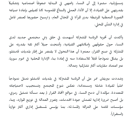
ومسؤولية، مشيرة إلى أن النساء واجهن في البداية ضغوطاً اجتماعية وتشكيكاً
بقدرتهن على القيادة، إلا أن الأداء العملي والنتائج الملموسة كانا كفيلين بإعادة صياغة
الصورة النمطية المرتبطة بدور المرأة في المجال العام، وترسيخ حضورها كعنصر فاعل
في إدارة الشأن المحلي.
وأكدت أن تجربة الرئاسة المشتركة أسهمت في خلق وعي مجتمعي جديد لدى
النساء حول حقوقهن وإمكاناتهن القيادية، وأنتجت جيلاً أكثر ثقة بقدرته على
المشاركة في صنع القرار، معتبرة أن هذا التحول لا يقتصر على إطار بلديات قامشلو،
بل يشكل نموذجاً قابلاً للاستفادة منه في إعادة بناء الإدارة المحلية في عموم سوريا،
عبر اعتماد مقاربات أكثر تشاركية وعدالة.
وشددت بيريفان عمر على أن الرئاسة المشتركة في بلديات قامشلو تمثل نموذجاً
عملياً لقيادة شاملة ومستدامة، تعكس تنوع المجتمع وتستجيب لاحتياجاته
المتعددة، مؤكدة أن دمج النساء في مواقع اتخاذ القرار لم يعد مسألة تمثيل رمزي،
بل أصبح ضرورة إدارية لضمان جودة الخدمات، وتعزيز العدالة في توزيع الموارد، وبناء
مؤسسات قائمة على الشراكة والمساءلة، بما يؤسس لمستقبل إداري أكثر توازناً
واستقراراً.