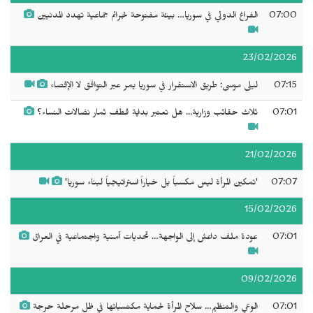
07:00
الفراغ الدولي في سوريا… بيئة مفتوحة لجرائم جماعية تهدد المدنيين
23/02/2026
07:15
ليلى موسى: طريق الاستقرار في سوريا يمر عبر التوافق لا الإقصاء
07:01
ثلاث حقائب وزارية... هل تعتبر بداية قطف ثمار نضالات النساء؟
21/02/2026
07:07
'تمكين المرأة ليس مكسباً بل خياراً استراتيجياً لبناء سوريا'
15/02/2026
07:01
عودة ملف داعش إلى الواجهة… تحديات أمنية واجتماعية في العراق
09/02/2026
07:01
الوعي والتنظيم… سلاح المرأة لحماية مكتسباتها في ظل مرحلة حرجة