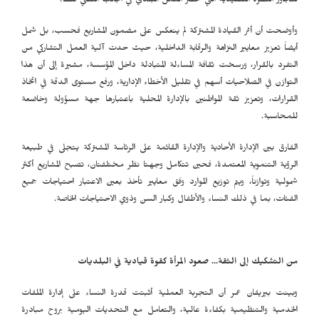
تتجاوز النظرة التقليدية التي تحصر العمل البلدي في الجانب التقني فقط.
وأوضحت أن أثر القيادة المشتركة لم ينعكس على مضمون المشاريع فحسب، بل شمل
أيضاً تعزيز معايير النزاهة والرقابة الداخلية، حيث حدت آلية العمل التشاركي من
التفرد بالقرار، ورسخت ثقافة المساءلة المتبادلة داخل المؤسسة، مشيرة إلى أن هذا
التوازن في الصلاحيات أسهم في تقليل الأخطاء الإدارية، ورفع مستوى الدقة في اتخاذ
القرارات، وتعزيز ثقة المواطنين بالإدارة المحلية باعتبارها جهة مسؤولة وخاضعة
للمحاسبة.
الفارق بين الإدارة الأحادية والإدارة القائمة على الرئاسة المشتركة يتجلى في طبيعة
الرؤية التنموية المعتمدة، فحين تتكامل وجهتا نظر مختلفتان، تصبح المشاريع أكثر
شمولية وتوازناً، ويتم توزيع الموارد وفق معايير تأخذ بعين الاعتبار احتياجات جميع
الفئات، بما في ذلك النساء والأطفال وكبار السن وذوي الاحتياجات الخاصة.
من التشكيك إلى الثقة... صعود المرأة كقوة قيادية في البلديات
وبينت بيريفان عمر أن التجربة العملية أثبتت قدرة النساء على إدارة الملفات
الخدمية والتنظيمية بكفاءة عالية، والتعامل مع التحديات اليومية بروح مبادرة