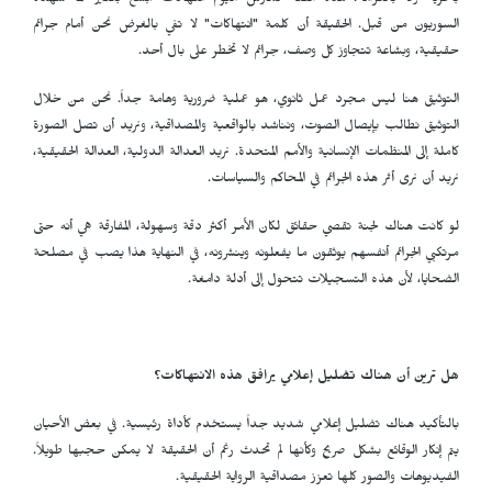
بالحرية ولا بالكرامة. هذه الفئة تمارس اليوم انتهاكات أبشع بكثير مما شهده
السوريون من قبل. الحقيقة أن كلمة "انتهاكات" لا تفي بالغرض نحن أمام جرائم
حقيقية، وبشاعة تتجاوز كل وصف، جرائم لا تخطر على بال أحد.
التوثيق هنا ليس مجرد عمل ثانوي، هو عملية ضرورية وهامة جداً. نحن من خلال
التوثيق نطالب بإيصال الصوت، ونناشد بالواقعية والمصداقية، ونريد أن تصل الصورة
كاملة إلى المنظمات الإنسانية والأمم المتحدة. نريد العدالة الدولية، العدالة الحقيقية،
نريد أن نرى أثر هذه الجرائم في المحاكم والسياسات.
لو كانت هناك لجنة تقصي حقائق لكان الأمر أكثر دقة وسهولة، المفارقة هي أنه حتى
مرتكبي الجرائم أنفسهم يوثقون ما يفعلونه وينشرونه، في النهاية هذا يصب في مصلحة
الضحايا، لأن هذه التسجيلات تتحول إلى أدلة دامغة.
هل ترين أن هناك تضليل إعلامي يرافق هذه الانتهاكات؟
بالتأكيد هناك تضليل إعلامي شديد جداً يستخدم كأداة رئيسية. في بعض الأحيان
يتم إنكار الوقائع بشكل صريح وكأنها لم تحدث رغم أن الحقيقة لا يمكن حجبها طويلاً.
الفيديوهات والصور كلها تعزز مصداقية الرواية الحقيقية.