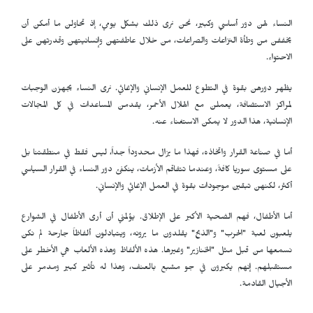
النساء لهن دور أساسي وكبير، نحن نرى ذلك بشكل يومي، إذ تحاولن ما أمكن أن
يخففن من وطأة النزاعات والصراعات، من خلال عاطفتهن وإنسانيتهن وقدرتهن على
الاحتواء.
يظهر دورهن بقوة في التطوع للعمل الإنساني والإغاثي. نرى النساء يجهزن الوجبات
لمراكز الاستضافة، يعملن مع الهلال الأحمر، يقدمن المساعدات في كل المجالات
الإنسانية، هذا الدور لا يمكن الاستغناء عنه.
أما في صناعة القرار واتخاذه، فهذا ما يزال محدوداً جداً، ليس فقط في منطقتنا بل
على مستوى سوريا كافةً، وعندما تتفاقم الأزمات، ينكفئ دور النساء في القرار السياسي
أكثر، لكنهن تبقين موجودات بقوة في العمل الإغاثي والإنساني.
أما الأطفال، فهم الضحية الأكبر على الإطلاق. يؤلمني أن أرى الأطفال في الشوارع
يلعبون لعبة "الحرب" و"الذبح" يقلدون ما يرونه، ويتبادلون ألفاظاً جارحة لم نكن
نسمعها من قبل مثل "الخنازير" وغيرها. هذه الألفاظ وهذه الألعاب هي الأخطر على
مستقبلهم. إنهم يكبرون في جو مشبع بالعنف، وهذا له تأثير كبير ومدمر على
الأجيال القادمة.