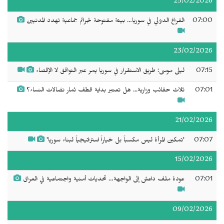
25/02/2026
07:00
الفراغ الدولي في سوريا… بيئة مفتوحة لجرائم جماعية تهدد المدنيين
23/02/2026
07:15
ليلى موسى: طريق الاستقرار في سوريا يمر عبر التوافق لا الإقصاء
07:01
ثلاث حقائب وزارية... هل تعتبر بداية قطف ثمار نضالات النساء؟
21/02/2026
07:07
'تمكين المرأة ليس مكسباً بل خياراً استراتيجياً لبناء سوريا'
15/02/2026
07:01
عودة ملف داعش إلى الواجهة… تحديات أمنية واجتماعية في العراق
09/02/2026