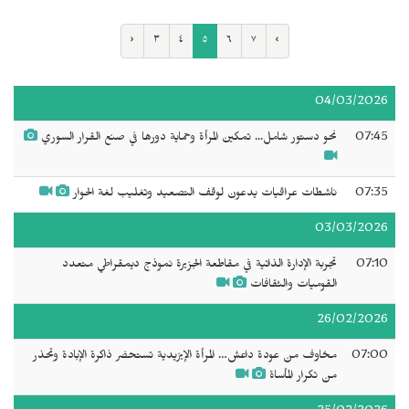
‹
٣
٤
٥
٦
٧
›
04/03/2026
07:45
نحو دستور شامل... تمكين المرأة وحماية دورها في صنع القرار السوري
07:35
ناشطات عراقيات يدعون لوقف التصعيد وتغليب لغة الحوار
03/03/2026
07:10
تجربة الإدارة الذاتية في مقاطعة الجزيرة نموذج ديمقراطي متعدد
القوميات والثقافات
26/02/2026
07:00
مخاوف من عودة داعش… المرأة الإيزيدية تستحضر ذاكرة الإبادة وتحذر
من تكرار المأساة