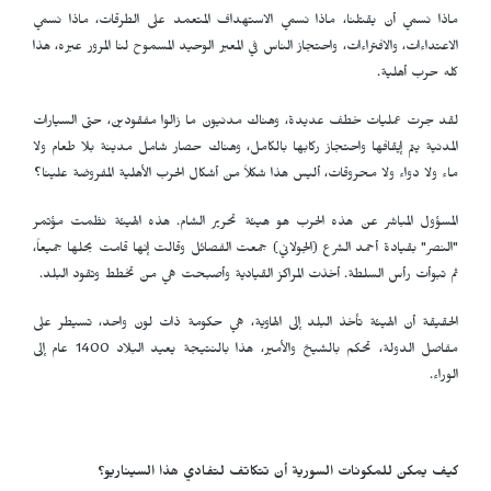
ماذا نسمي أن يقتلنا، ماذا نسمي الاستهداف المتعمد على الطرقات، ماذا نسمي
الاعتداءات، والافتراءات، واحتجاز الناس في المعبر الوحيد المسموح لنا المرور عبره، هذا
كله حرب أهلية.
لقد جرت عمليات خطف عديدة، وهناك مدنيون ما زالوا مفقودين، حتى السيارات
المدنية يتم إيقافها واحتجاز ركابها بالكامل، وهناك حصار شامل مدينة بلا طعام ولا
ماء ولا دواء ولا محروقات، أليس هذا شكلاً من أشكال الحرب الأهلية المفروضة علينا؟
المسؤول المباشر عن هذه الحرب هو هيئة تحرير الشام. هذه الهيئة نظمت مؤتمر
"النصر" بقيادة أحمد الشرع (الجولاني) جمعت الفصائل وقالت إنها قامت بحلها جميعاً،
ثم تبوأت رأس السلطة. أخذت المراكز القيادية وأصبحت هي من تخطط وتقود البلد.
الحقيقة أن الهيئة تأخذ البلد إلى الهاوية، هي حكومة ذات لون واحد، تسيطر على
مفاصل الدولة، تحكم بالشيخ والأمير، هذا بالنتيجة يعيد البلاد 1400 عام إلى
الوراء.
كيف يمكن للمكونات السورية أن تتكاتف لتفادي هذا السيناريو؟