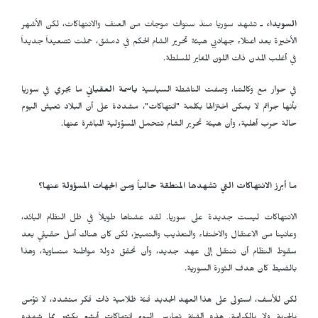
السويداء ـ
تشهد سوريا منذ سنوات موجات من العنف والانتهاكات، لكن الأشهر
الأخيرة بعد اعتلاء جهاديي هيئة تحرير الشام الحكم في دمشق، حملت تصعيداً جديداً
في أغلب المدن ذات اللون المغاير للسلطة.
في حوار مع وكالتنا، وصفت الناشطة السياسية
باسمة العقباني
ما يجري في سوريا
بأنها جرائم لا يمكن اختزالها بكلمة "انتهاكات"، مشددة على أن البلاد تعيش اليوم
حالة حرب أهلية، وأن هيئة تحرير الشام تتحمل المسؤولية المباشرة عنها.
ما أبرز الانتهاكات التي تشهدها المنطقة حالياً ومن الجهات المسؤولة عنها؟
الانتهاكات ليست جديدة على سوريا. لقد عشناها طويلاً في ظل النظام البائد،
وعانينا من الاعتقال والاختفاء والتعذيب والتمييز، لكن كان هناك أمل حقيقي بعد
سقوط النظام أن ننتقل إلى عهد جديد، وأن نحقق دولة مواطنة متساوية، وهذا
بالضبط كان هدف الثورة السورية.
لكن للأسف، استولى على هذا العهد الجديد فئة ظلامية ذات فكر متشدد، لا تؤمن