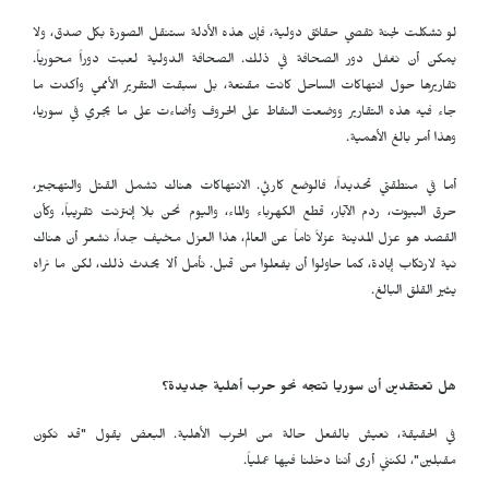
لو تشكلت لجنة تقصي حقائق دولية، فإن هذه الأدلة ستنقل الصورة بكل صدق، ولا
يمكن أن نغفل دور الصحافة في ذلك. الصحافة الدولية لعبت دوراً محورياً.
تقاريرها حول انتهاكات الساحل كانت مقنعة، بل سبقت التقرير الأممي وأكدت ما
جاء فيه هذه التقارير ووضعت النقاط على الحروف وأضاءت على ما يجري في سوريا،
وهذا أمر بالغ الأهمية.
أما في منطقتي تحديداً، فالوضع كارثي. الانتهاكات هناك تشمل القتل والتهجير،
حرق البيوت، ردم الآبار، قطع الكهرباء والماء، واليوم نحن بلا إنترنت تقريباً، وكأن
القصد هو عزل المدينة عزلاً تاماً عن العالم، هذا العزل مخيف جداً، نشعر أن هناك
نية لارتكاب إبادة، كما حاولوا أن يفعلوا من قبل. نأمل ألا يحدث ذلك، لكن ما نراه
يثير القلق البالغ.
هل تعتقدين أن سوريا تتجه نحو حرب أهلية جديدة؟
في الحقيقة، نعيش بالفعل حالة من الحرب الأهلية. البعض يقول "قد نكون
مقبلين"، لكنني أرى أننا دخلنا فيها عملياً.