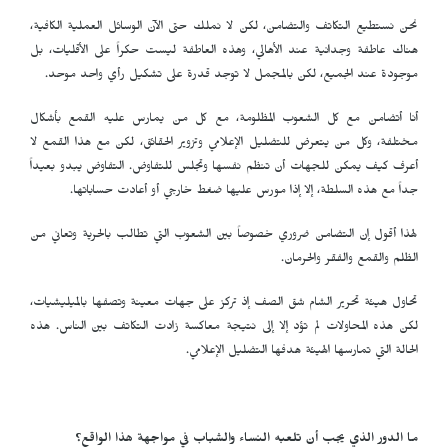
نحن نستطيع التكاتف والتضامن، لكن لا نملك حتى الآن الوسائل العملية الكافية،
هناك عاطفة وجدانية عند الأهالي، وهذه العاطفة ليست حكراً على الأقليات، بل
موجودة عند الجميع، لكن بالمجمل لا توجد قدرة على تشكيل رأي واحد موحد.
أنا أتضامن مع كل الشعوب المظلومة، مع كل من يمارس عليه القمع بأشكال
مختلفة، وكل من يتعرض للتضليل الإعلامي وتزوير الحقائق، لكن مع هذا القمع لا
أعرف كيف يمكن للجهات أن تنظم نفسها وتجلس للتفاوض. التفاوض يبدو بعيداً
جداً مع هذه السلطة، إلا إذا مورس عليها ضغط خارجي أو أعادت حساباتها.
لهذا أقول إن التضامن ضروري خصوصاً بين الشعوب التي تطالب بالحرية وتعاني من
الظلم والقمع والفقر والحرمان.
تحاول هيئة تحرير الشام شق الصف إذ تركز على جهات معينة وتصفها بالميليشيات،
لكن هذه المحاولات لم تؤد إلا إلى نتيجة معاكسة زادت التكاتف بين الناس. هذه
الحالة التي تمارسها الهيئة هدفها التضليل الإعلامي.
ما الدور الذي يجب أن تلعبه النساء والشباب في مواجهة هذا الواقع؟