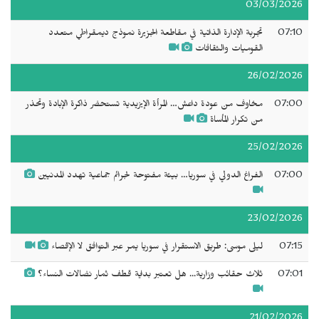
03/03/2026
07:10
تجربة الإدارة الذاتية في مقاطعة الجزيرة نموذج ديمقراطي متعدد
القوميات والثقافات
26/02/2026
07:00
مخاوف من عودة داعش… المرأة الإيزيدية تستحضر ذاكرة الإبادة وتحذر
من تكرار المأساة
25/02/2026
07:00
الفراغ الدولي في سوريا… بيئة مفتوحة لجرائم جماعية تهدد المدنيين
23/02/2026
07:15
ليلى موسى: طريق الاستقرار في سوريا يمر عبر التوافق لا الإقصاء
07:01
ثلاث حقائب وزارية... هل تعتبر بداية قطف ثمار نضالات النساء؟
21/02/2026