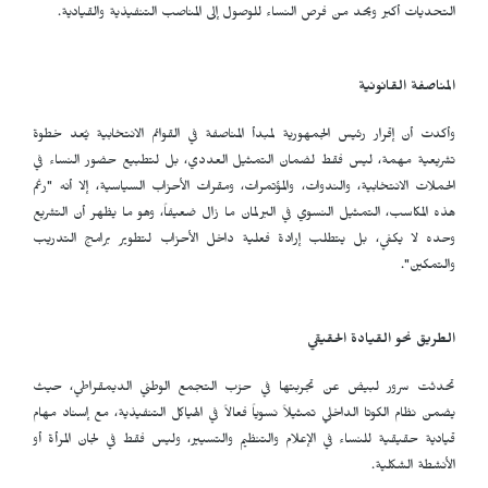
التحديات أكبر ويحد من فرص النساء للوصول إلى المناصب التنفيذية والقيادية.
المناصفة القانونية
وأكدت أن إقرار رئيس الجمهورية لمبدأ المناصفة في القوائم الانتخابية يُعد خطوة
تشريعية مهمة، ليس فقط لضمان التمثيل العددي، بل لتطبيع حضور النساء في
الحملات الانتخابية، والندوات، والمؤتمرات، ومقرات الأحزاب السياسية، إلا أنه "رغم
هذه المكاسب، التمثيل النسوي في البرلمان ما زال ضعيفاً، وهو ما يظهر أن التشريع
وحده لا يكفي، بل يتطلب إرادة فعلية داخل الأحزاب لتطوير برامج التدريب
والتمكين".
الطريق نحو القيادة الحقيقي
تحدثت سرور لبيض عن تجربتها في حزب التجمع الوطني الديمقراطي، حيث
يضمن نظام الكوتا الداخلي تمثيلاً نسوياً فعالاً في الهياكل التنفيذية، مع إسناد مهام
قيادية حقيقية للنساء في الإعلام والتنظيم والتسيير، وليس فقط في لجان المرأة أو
الأنشطة الشكلية.