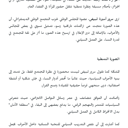
الجزائر ـ
لطالما ارتبط الحديث عن النساء في السياسة، سواء على الصعيد الدولي أو في
الجزائر، بأحكام مسبقة ونظرة نمطية تثقل حضور المرأة في الفضاء العام.
ترى
سرور أميرة لبيض
، عضوة المجلس الوطني لحزب التجمع الوطني الديمقراطي، أن
هذه الصورة نتجت عن تراكمات تاريخية وسوء تمثيل نسوي في بعض المجالس
والأحزاب، بالإضافة إلى دور الإعلام في ترسيخ هذه الصور، ما أثر على ثقة المجتمع في
قدرة النساء على العمل السياسي.
الصورة النمطية
المشكلة كما تقول سرور لبيض ليست محصورة في نظرة المجتمع فقط، بل تمتد إلى
بنية الأحزاب السياسية، حيث غالباً ما تُحصر أدوار النساء في لجان شكلية أو أنشطة
احتفالية، دون منحهن فرصاً حقيقية للقيادة وصنع القرار.
وأضافت أن العوائق تتضاعف في عصر وسائل التواصل الافتراضي، حيث تتعرض
السياسيات للتنمر والتهجم الرقمي، ما يدفع بعضهن إلى البقاء في "منطقة الأمان"
بدل الانخراط الكامل في العمل السياسي.
كما أشارت إلى أن نقص التدريب السياسي للنخبة النسائية داخل الأحزاب يجعل