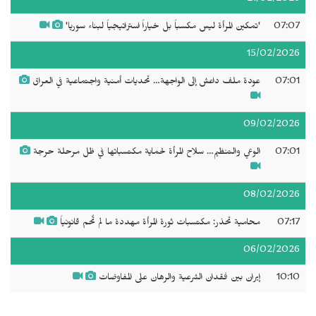
07:07
'تمكين المرأة ليس مكسباً بل خياراً استراتيجياً لبناء سوريا'
15/02/2026
07:01
عودة ملف داعش إلى الواجهة… تحديات أمنية واجتماعية في العراق
09/02/2026
07:01
الوعي والتنظيم… سلاح المرأة لحماية مكتسباتها في ظل مرحلة حرجة
08/02/2026
07:17
محامية تحذر: مكتسبات ثورة المرأة مهددة ما لم تُحم قانونياً
06/02/2026
10:10
إيران بين فقدان الشرعية والرهان على المفاوضات