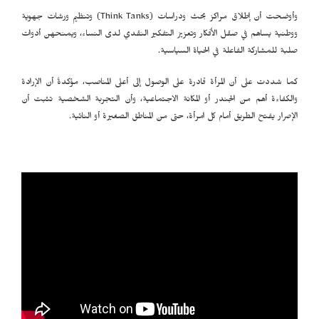
وأوضحت أن إطلاق مراكز بحث ودراسات (
Think Tanks
) وتنظيم ورشات جهوية
ووطنية يساهم في صقل الأفكار وتعزيز التفكير النقدي لدى النساء، ويمنحهن أدوات
صلبة للمشاركة الفاعلة في الحياة السياسية.
كما شددت على أن المرأة قادرة على الوصول إلى أعلى المناصب، مؤكدةً أن الإرادة
والكفاءة أهم من الجندر أو المكانة الاجتماعية، وأن التجربة الشخصية تثبت أن
الإصرار يفتح الطريق أمام كل امرأة، حتى من المناطق الصغيرة أو النائية.