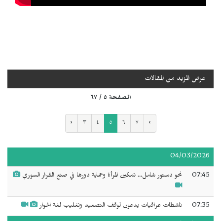
عرض المزيد من المقالات
الصفحة ٥ / ٦٧
‹
٣
٤
٥
٦
٧
›
04/03/2026
07:45
نحو دستور شامل... تمكين المرأة وحماية دورها في صنع القرار السوري
07:35
ناشطات عراقيات يدعون لوقف التصعيد وتغليب لغة الحوار