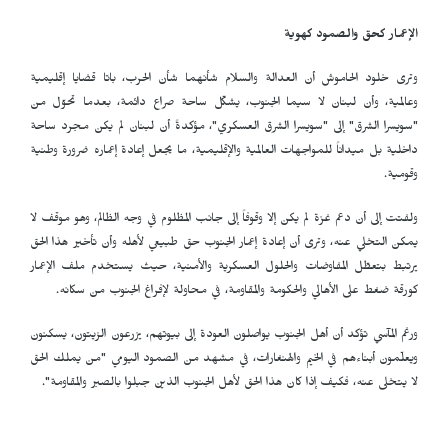
الإعمار كحق والصمود كهوية
وترى خلود الحاموش أن العدالة والسلام شأنهما شأن الحرب، باتا قضايا إقليمية
وعالمية، وأن لبنان لا سيما الجنوب، يشكّل ساحة صراع دائمة، بعدما تحوّل من
"سويسرا الشرق" إلى "سويسرا الشرق العسكري"، مؤكدةً أن لبنان لم يكن مجرد ساحة
داخلية بل ميداناً للمواجهات العالمية والإقليمية، ما يجعل إعادة إعماره ضرورة وطنية
وقومية.
ولفتت إلى أن دعم غزة لم يكن إلا وقوفاً إلى جانب المظلوم في وجه الظالم، وهو موقف لا
يمكن التخلي عنه، وترى أن إعادة إعمار الجنوب حق طبيعي لأهله وأن تأخير هذا الحق
يرتبط بتعطّل المفاوضات والحلول العسكرية والأمنية، حيث يستخدم ملف الإعمار
كورقة ضغط على الأهالي والحكومة والمقاومة، في محاولة لإفراغ الجنوب من سكانه.
ورغم المآسي تؤكد أن أهل الجنوب يواصلون العودة إلى بيوتهم، يزرعون الزيتون، يسكنون
ويعلّمون أبناءهم في الخيم والهنغارات، في مشهد من الصمود اليومي "من يملك الحق
لا يتخلى عنه، فكيف إذا كان هذا الحق لأهل الجنوب الذين جبلوا بالصبر والمقاومة".