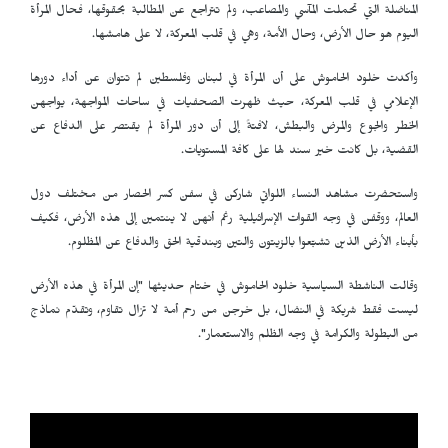
المناضلة التي تحملت المآسي والمصاعب، ولم تتراجع عن المطالبة بحقوقها، فحال المرأة
اليوم هو حال الأرض، وحال الأمة، وهي في قلب المعركة، لا على هامشها.
وأكدت خلود الحاموش على أن المرأة في لبنان وفلسطين لم تتوانَ عن أداء دورها
الإعلامي في قلب المعركة، حيث ظهرت الصحفيات في ساحات المواجهة، يواجهن
الخطر والجوع والمرض والبطش، لافتةً إلى أن دور المرأة لم يقتصر على الدفاع عن
القضية، بل كانت خير سند لها على كافة المستويات.
واستحضرت مشاهد النساء اللواتي شاركن في سفن كسر الحصار من مختلف دول
العالم، ووقفن في وجه القوات الإسرائيلية رغم أنهن لا ينتمين إلى هذه الأرض، فكيف
بأبناء الأرض الذين تشبّعوا بالزيتون والتين وبندقية الحق والدفاع عن المظلوم.
وقالت الناشطة السياسية خلود الحاموش في ختام حديثها "إن المرأة في هذه الأرض
ليست فقط شريكة في النضال، بل خرجن من رحم أمة لا تزال تقاوم، وتقدّم نماذج
من البطولة والكرامة في وجه الظلم والاستعمار".