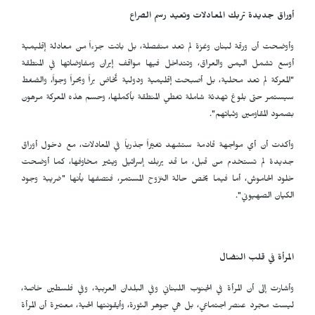
أوراق جديدة تربك المعادلات وتعيد رسم الصراع
وأوضحت أن ورقة لبنان وغزة لم تعد منفصلة، بل باتت جزءاً من معادلة إقليمية
أوسع تشمل اليمن والعراق، وتتداخل فيها مواقف إيران ومفاوضاتها في المنطقة
"المعركة لم تعد محلية، بل أصبحت إقليمية ودولية تُخاض براً وبحراً وجواً، والضغط
سيستمر حتى بلوغ تهدئة شاملة تغطي المنطقة بأكملها، وحسم هذه المعركة مرهون
بصمود المقاومين وثباتهم".
وأكدت أن أي مواجهة قادمة ستشهد تغيّراً جذرياً في المعادلات، مع دخول أوراق
جديدة لم تستخدم من قبل، ما قد يربك إسرائيل ويثير مخاوفها، كما أوضحت
خلود الحاموش، أما فيما يخص حالة النزوح المستمر، فتصفها بأنها "ضريبة وجود
الكيان الصهيوني".
المرأة في قلب النضال
وأشارت إلى أن المرأة في الجنوب اللبناني وفي البلدان العربية، وفي فلسطين خاصة،
ليست مجرد عنصر اجتماعي، بل هي جوهر الثورة، وأيقونتها الحية، معتبرة أن المرأة