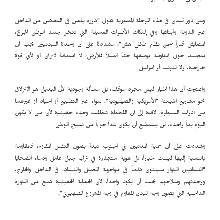
لبنان في مفترق المصير
وعن دور لبنان في هذه المرحلة المصيرية تقول "دوره يكمن في التحصّن من الداخل
عبر الدولة وأبنائها وفي إسكات الأصوات العميلة التي تنخر جسد الوطن الجريح،
المتعايش قسراً ضمن نظام طائفي هش"، مشددةً على أن وحدة اللبنانيين يجب أن
تتجسد حول المقاومة بوصفها حقاً أصيلاً للأرض، لا امتداداً لإيران أو لأي قوة
خارجية، ولا لفرنسا أو إسرائيل.
واعتبرت أن هذا الخيار ليس مجرد موقف، بل مسألة وجودية لأن البديل هو الانزلاق
نحو مشاريع الهيمنة "الأمريكية والصهيونية"، سواء عبر التطبيع أو الحياد أو غيرهما
من أدوات السيطرة، لافتةً إلى أن اللحظة تتطلب وحدة حقيقية لأن من لا يكون
اليوم يداً واحدة، لن يستطيع أن يكون غداً جزءاً من نسيج الوطن.
وشددت على أن حماية المدنيين في الجنوب تبدأ بصون النفس المقاوم، فالمقاومة
بالنسبة إليها ليست خياراً، بل هوية متجذرة في تراب جبل عامل ودماء الضحايا
"اللبنانيين الثوار سيبقون دائماً في مواجهة المحتل والفساد، في الداخل والخارج،
ووحدتهم وسلاحهم يجب أن يكونا واحداً، لأن الحماية الحقيقية تنبع من الثورة
الداخلية التي تصون وجه لبنان المقاوم في وجه المشروع الصهيوني".