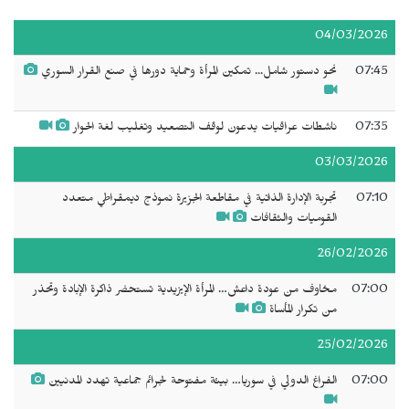
04/03/2026
07:45
نحو دستور شامل... تمكين المرأة وحماية دورها في صنع القرار السوري
07:35
ناشطات عراقيات يدعون لوقف التصعيد وتغليب لغة الحوار
03/03/2026
07:10
تجربة الإدارة الذاتية في مقاطعة الجزيرة نموذج ديمقراطي متعدد
القوميات والثقافات
26/02/2026
07:00
مخاوف من عودة داعش… المرأة الإيزيدية تستحضر ذاكرة الإبادة وتحذر
من تكرار المأساة
25/02/2026
07:00
الفراغ الدولي في سوريا… بيئة مفتوحة لجرائم جماعية تهدد المدنيين