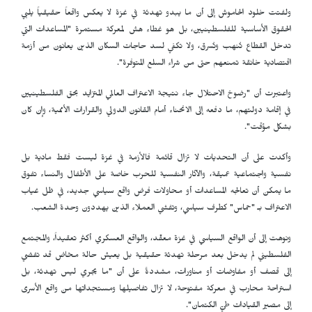
ولفتت خلود الحاموش إلى أن ما يبدو تهدئة في غزة لا يعكس واقعاً حقيقياً يلبي
الحقوق الأساسية للفلسطينيين، بل هو غطاء هش لمعركة مستمرة "المساعدات التي
تدخل القطاع تُنهب وتُسرق، ولا تكفي لسد حاجات السكان الذين يعانون من أزمة
اقتصادية خانقة تمنعهم حتى من شراء السلع المتوفرة".
واعتبرت أن "رضوخ الاحتلال جاء نتيجة الاعتراف العالمي المتزايد بحق الفلسطينيين
في إقامة دولتهم، ما دفعه إلى الانحناء أمام القانون الدولي والقرارات الأممية، وإن كان
بشكل مؤقت".
وأكدت على أن التحديات لا تزال قائمة فالأزمة في غزة ليست فقط مادية بل
نفسية واجتماعية عميقة، والآثار النفسية للحرب خاصة على الأطفال والنساء تفوق
ما يمكن أن تعالجه المساعدات أو محاولات فرض واقع سياسي جديد، في ظل غياب
الاعتراف بـ "حماس" كطرف سياسي، وتفشي العملاء الذين يهددون وحدة الشعب.
ونوهت إلى أن الواقع السياسي في غزة معقّد، والواقع العسكري أكثر تعقيداً، والمجتمع
الفلسطيني لم يدخل بعد مرحلة تهدئة حقيقية بل يعيش حالة مخاض قد تفضي
إلى قصف أو مفاوضات أو مناورات، مشددةً على أن "ما يجري ليس تهدئة، بل
استراحة محارب في معركة مفتوحة، لا تزال تفاصيلها ومستجداتها من واقع الأسرى
إلى مصير القيادات طيّ الكتمان".