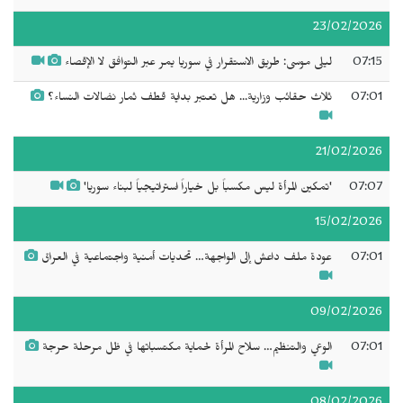
23/02/2026
07:15
ليلى موسى: طريق الاستقرار في سوريا يمر عبر التوافق لا الإقصاء
07:01
ثلاث حقائب وزارية... هل تعتبر بداية قطف ثمار نضالات النساء؟
21/02/2026
07:07
'تمكين المرأة ليس مكسباً بل خياراً استراتيجياً لبناء سوريا'
15/02/2026
07:01
عودة ملف داعش إلى الواجهة… تحديات أمنية واجتماعية في العراق
09/02/2026
07:01
الوعي والتنظيم… سلاح المرأة لحماية مكتسباتها في ظل مرحلة حرجة