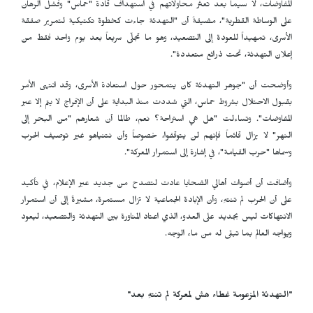
المفاوضات، لا سيما بعد تعثر محاولاتهم في استهداف قادة "حماس" وفشل الرهان
على الوساطة القطرية"، مضيفةً أن "التهدئة جاءت كخطوة تكتيكية لتمرير صفقة
الأسرى، تمهيداً للعودة إلى التصعيد، وهو ما تجلّى سريعاً بعد يوم واحد فقط من
إعلان التهدئة، تحت ذرائع متعددة".
وأوضحت أن "جوهر التهدئة كان يتمحور حول استعادة الأسرى، وقد انتهى الأمر
بقبول الاحتلال بشروط حماس، التي شددت منذ البداية على أن الإفراج لا يتم إلا عبر
المفاوضات". وتساءلت "هل هي استراحة؟ نعم، طالما أن شعارهم "من البحر إلى
النهر" لا يزال قائماً فإنهم لن يتوقفوا، خصوصاً وأن نتنياهو غير توصيف الحرب
وسماها "حرب القيامة"، في إشارة إلى استمرار المعركة".
وأضافت أن أصوات أهالي الضحايا عادت لتصدح من جديد عبر الإعلام، في تأكيد
على أن الحرب لم تنتهِ، وأن الإبادة الجماعية لا تزال مستمرة، مشيرةً إلى أن استمرار
الانتهاكات ليس بجديد على العدو، الذي اعتاد المناورة بين التهدئة والتصعيد، ليعود
ويواجه العالم بما تبقى له من ماء الوجه.
"التهدئة المزعومة غطاء هش لمعركة لم تنتهِ بعد"