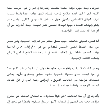
بيروت ـ
وسط جهود دولية حثيثة لتثبيت وقف إطلاق النار في غزة، طرحت خطة
"اليوم التالي" التي تحدد ملامح المرحلة المقبلة، لكنها تواجه رفضاً واسعاً بسبب
غياب التوافق الفلسطيني والدولي حول مستقبل القطاع، في المقابل، تواصل مصر
وقطر والولايات المتحدة جهود الوساطة لتفعيل اتفاق التهدئة، وسط تحذيرات من أن
أي تعثر قد يعيد إشعال المواجهات.
أما لبنان، فيعيش تداعيات الحرب بشكل مباشر عبر التوترات الحدودية، وغير مباشر
من خلال الضغط الشعبي والسياسي المتضامن مع غزة، ورغم إعلان حماس التزامها
بوقف التصعيد شمالاً، تبقى المخاوف قائمة في ظل هشاشة الوضع الداخلي اللبناني
وتشابك الملفات الإقليمية.
وتعتبر الناشطة السياسية والاجتماعية
خلود الحاموش
، أن ما يطلق عليه "التهدئة"
في غزة ليست سوى محاولة تجميلية لمشهد سياسي وعسكري مأزوم، يعكس
تعقيدات المواجهة بين التحالف الأمريكي ـ الإسرائيلي وبقية العالم، في ظل تصاعد
الإدانات للهجمات والإبادة الجماعية المستمرة.
وأشارت إلى أن هذا التحالف "بلغ طرقاً مسدودة، ما استدعى البحث عن مخرج
مؤقت، خاصة بعد فشلهم في استعادة الأسرى بوسائل عسكرية، واضطرارهم للجوء إلى