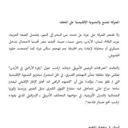
المعركة تتسع والتسوية الإقليمية على المحك
ولا تقتصر المعركة على غزة، بل تمتد من البحر إلى النهر، وتشمل الضفة الغربية،
عرب الـ48، لبنان، الأردن، وحتى سيناء، حيث تحشد مصر تحسباً لاحتمال تدخل
عسكري أو محاولة لإعادة رسم الخارطة عبر تهجير سكان غزة، كما أوضحت خلود
الحاموش.
وأضافت "تصريحات الرئيس الأمريكي دونالد ترامب حول "وفرة الأراضي في الأردن"
تعكس نوايا مقلقة بشأن التهجير القسري، في ظل استمرار مشاريع التسوية الإقليمية
التي لم تُطوَ بعد"، مؤكدة على أن "المشهد الراهن قد تجاوز الإطار الإقليمي ليغدو
ساحة صراع عالمي تتداخل فيه مصالح القوى الكبرى مثل الصين وروسيا وكوريا
الشمالية والدول الأوروبية، في مواجهة التحالف الأمريكي ـ الإسرائيلي الذي يقوده
ترامب نحو خسائر فادحة".