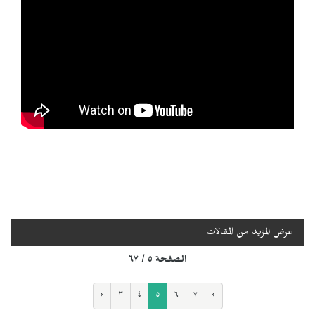
عرض المزيد من المقالات
الصفحة ٥ / ٦٧
‹
٣
٤
٥
٦
٧
›