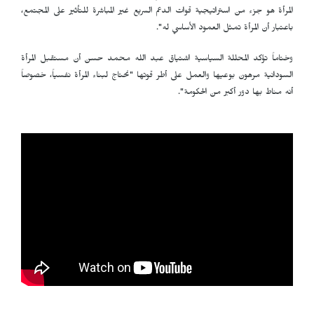
المرأة هو جزء من استراتيجية قوات الدعم السريع غير المباشرة للتأثير على المجتمع،
باعتبار أن المرأة تمثل العمود الأساسي له".
وختاماً تؤكد المحللة السياسية اشتياق عبد الله محمد حسن أن مستقبل المرأة
السودانية مرهون بوعيها والعمل على أطر قوتها "نحتاج لبناء المرأة نفسياً، خصوصاً
أنه مناط بها دور أكبر من الحكومة".