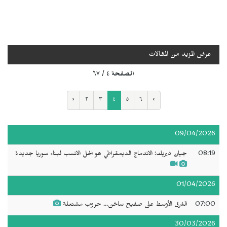
عرض المزيد من المقالات
الصفحة ٤ / ٦٧
‹
٢
٣
٤
٥
٦
›
09/04/2026
08:19
جيان ديريك: الاندماج الديمقراطي هو الحل الانسب لبناء سوريا جديدة
01/04/2026
07:00
الشرق الأوسط على صفيح ساخن... حروب مشتعلة
30/03/2026