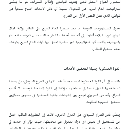
استمرار الصراع "حصار المدن وتشريد المواطنين وإطلاق المسيرات، هو ما يعكس
استراتيجية الدعم السريع غير المباشرة"، مبينةً أن تأثير الأحداث أصبح مباشراً على
المواطن، الذي يظل المتضرر الأول من الصراع
.
وحول السيناريوهات المتوقعة ما بعد سيطرة الدعم السريع على الفاشر بولاية شمال
دارفور غرب البلاد، أشارت إلى أنه بعد أحداث الفاشر هنالك مدن تعرضت للحصار
والتهديد، وقالت أنها استراتيجية غير مباشرة تعمل بها قوات الدعم السريع وتهدف
لعدم استقرار المواطن.
القوة العسكرية وسيلة لتحقيق الأهداف
ولفتت إلى أن القوة العسكرية ليست هدفاً بحد ذاتها في الصراع السوداني، بل وسيلة
تستخدمها الدول لتحقيق مصالحها، مؤكدة إن القوة المسلحة لوحدها لا تحسم
الصراع، وأنه من الضروري الجمع بين المفاوضات والقوة العسكرية في مسارين متوازيين
لتحقيق النتيجة المطلوبة
.
وبشأن تأثير الصراع السوداني على الدول الأخرى، قالت إن التطورات العالمية تجعل
من المستحيل أن تعيش أي دولة بمعزل عن محيطها، حيث يؤثر أي حدث في