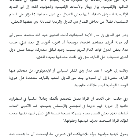
دولة على غيرها. وأضافت أن السودان، كدولة إقليمية ذات عضوية في المنظمات
العالمية والإقليمية، يؤثر ويتأثر بالأحداث الإقليمية والدولية، لافتة إلى أن الحدود
الإقليمية للسودان تشترك فيها بعض القبائل مع دول مجاورة، مما يؤثر على النظم
السياسية، فضلاً عن تداخل المصالح بين الدول والرعاية المتبادلة بين بعضها البعض
.
وعن دور الدول في حل الأزمة السودانية، قالت اشتياق عبد الله محمد حسن أن
أي دولة تحركها مصالحها الخاصة، موضحةً أن الحرب تحولت إلى بعد قبلي، حيث
تدعم بعض الدول قوات الدعم السريع بسبب وجود قبائل مشتركة، بينما تسعى دول
أخرى للسيطرة على الموارد، حتى وإن كانت مصالحها بعيدة المدى
.
وقالت إن الحرب لم تعد تدار وفق الفكر السياسي أو الإيديولوجي، بل تتحكم فيها
الموارد، مشيرة إلى أن السودان يعد من الدول الغنية بالموارد، مشددة على ضرورة
الوحدة الوطنية لبناء علاقات خارجية.
وفي جانب آخر، أكدت أن المرأة تمثل المجتمع بأكمله وعاملاً أساسياً في استقراره،
داعية إلى ضرورة فهم دورها في المجتمع والإحساس بقيمتها كما الآخرين "هناك
قناعات لدى بعض النساء بعدم المشاركة نتيجة للبيئة التي نشأن فيها، لكنها عادت
لتؤكد المرأة أصبحت تدرك قيمتها وحقوقها
".
وحول كيفية مواجهة المرأة للانتهاكات التي تتعرض لها، أوضحت أن ما يحدث ضد