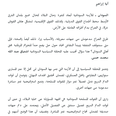
آية إبراهيم
السودان ـ
للأزمة السودانية أبعاد كثيرة وحال البلاد كحال جميع بلدان الشرق
الأوسط محط أطماع القوى الدولية، وكذلك القوى الإقليمية، لتشكل هاتان القوتان
شركاء في الصراع بدعم أطرافه العاملة على الأرض.
طرفي الصراع مدعومان من جهات معروفة، والأسباب وراء ذلك أيضاً واضحة، فإلى
متى ستتوقف الشفقة ويبدأ النقاش الجاد حول حل يضع حداً للجرائم المرتكبة بحق
أهالي السودان؟ هذا سؤال تجيب عليه المحللة السياسية السودانية
اشتياق عبد الله
محمد حسن
.
وتشير المحللة السياسية إلى أن الأزمة التي تمر بها السودان لن تحل إلا عبر المسارين
متوازيين: التفاوضي والحل العسكري، لضمان تحقيق الهدف النهائي. وتوضح أن قوات
الدعم السريع تمل فصيلاً غير موازٍ للقوات المسلحة، وتتبع استراتيجية غير مباشرة
مدعومة من جهات أخرى.
وترى أن القوات المسلحة السودانية هي الجهة المسؤولة عن حماية البلاد، في حين أن
قوات الدعم السريع فصيل منشق عن الفصيل الأصلي، ويعتمد على دعم جهات
صديقة لضمان نجاح استراتيجيته غير المباشرة. وتضيف أن هذا الوضع أسهم في