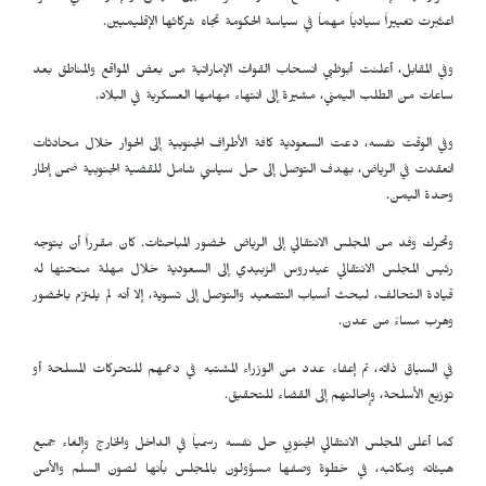
اعتُبرت تغييراً سيادياً مهماً في سياسة الحكومة تجاه شركائها الإقليميين.
وفي المقابل، أعلنت أبوظبي انسحاب القوات الإماراتية من بعض المواقع والمناطق بعد
ساعات من الطلب اليمني، مشيرة إلى انتهاء مهامها العسكرية في البلاد.
وفي الوقت نفسه، دعت السعودية كافة الأطراف الجنوبية إلى الحوار خلال محادثات
انعقدت في الرياض، بهدف التوصل إلى حل سياسي شامل للقضية الجنوبية ضمن إطار
وحدة اليمن.
وتحرك وفد من المجلس الانتقالي إلى الرياض لحضور المباحثات. كان مقرراً أن يتوجه
رئيس المجلس الانتقالي عيدروس الزبيدي إلى السعودية خلال مهلة منحتها له
قيادة التحالف، لبحث أسباب التصعيد والتوصل إلى تسوية، إلا أنه لم يلتزم بالحضور
وهرب مساءً من عدن.
في السياق ذاته، تم إعفاء عدد من الوزراء المشتبه في دعمهم للتحركات المسلحة أو
توزيع الأسلحة، وإحالتهم إلى القضاء للتحقيق.
كما أعلن المجلس الانتقالي الجنوبي حل نفسه رسمياً في الداخل والخارج وإلغاء جميع
هيئاته ومكاتبه، في خطوة وصفها مسؤولون بالمجلس بأنها لصون السلم والأمن