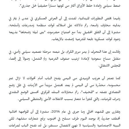
ضغط سياسي وإعادة خلط الأوراق أكثر من كونها مساراً حقيقياً لحل جذري".
وفيما يخص التطورات الميدانية، لفتت إلى أن العرض العسكري في عدن لم يُثر في
بدايته مخاوف واسعة، رغم دلالاته على امتلاك قوات منظمة ومدرعات وأسلحة،
مشيرة إلى أن القلق الحقيقي بدأ مع اجتياح حضرموت "بين ليلة وضحاها" بذريعة
وجود قوات عسكرية تابعة للشرعية وُصفت بالإرهاب.
وقالت إن هذا التحرك لم يمر مرور الكرام، بل تبعته مرحلة تصعيد سياسي وأمني، في
مقابل مساعٍ سعودية لإعادة ترتيب صفوف الشرعية ولمّ الشمل، وصولاً إلى إقصاء
المجلس الانتقالي.
كما تعتبر أن هروب الزبيدي من اليمن يفتح الباب أمام تحولات لا تزال غير
محسومة، محذّرة من أن اليمن لم يعد يحتمل مزيداً من الأزمات في ظل وضع
اقتصادي تصفه بـ "المخيف"، رغم محاولات البنك المركزي تحسين الوضع النقدي
وصرف المرتبات، والتي كثيراً ما تتعثر بسبب الانفلات الأمني والتشظي السياسي.
وتقارن بين المشهد الحالي وما جرى في عام 2014، مشيرة إلى أن المواجهة الحالية
تختلف جذرياً، إذ يوجد اليوم طرف مسلح في الجنوب يرفع شعارات مشابهة، لكن
البيئة الاجتماعية والسياسية لا تهيئ لانفصال مستقر، بل قد تفتح الباب لصراعات