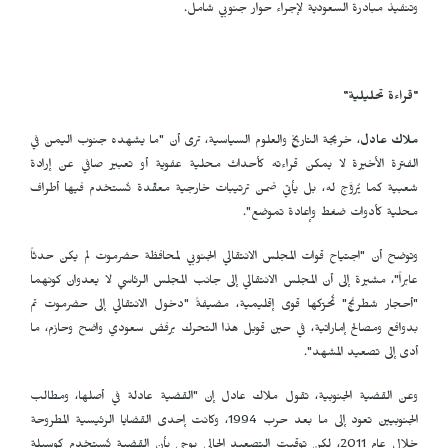
وتنفيذ مبادرة السعودية لإجراء حوار جنوبي شامل.
"قراءة تحليلية"
ملاك عادل
، خريجة التاريخ والعلوم السياسية، ترى أن "ما يشهده جنوب اليمن في
الفترة الأخيرة لا يمكن قراءته كأحداث محلية عفوية أو تعبير صافي عن إرادة
شعبية كما يُروَّج له، بل يأتي ضمن ترتيبات خارجية معقّدة تُستخدم فيها أطراف
محلية كأدوات ضغط وإعادة تموضع".
وتوضح أن "اجتياح قوات المجلس الانتقالي الجنوبي لمحافظة حضرموت لم يكن حدثاً
عابراً"، مشيرة إلى أن المجلس الانتقالي إلى جانب المجلس الرئاسي لا يعدوان كونهما
"أحجار شطرنج" تُحرّكها قوى إقليمية، مضيفةً "دخول الانتقالي إلى حضرموت تم
بدوافع ومصالح إماراتية، في حين قوبل هذا التحرك برفض سعودي واضح وحازم، ما
أدى إلى تصعيد المشهد".
وعن القضية الجنوبية، تقول ملاك عادل إن "القضية عادلة في أصلها، ومطالب
الجنوبيين تعود إلى ما بعد حرب 1994، وكانت إحدى القضايا الرئيسية المطروحة
خلال عام 2011، لكن توقيت التصعيد الحالي يوحي بأن القضية تُستخدم كوسيلة