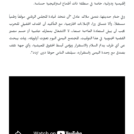
إقليمية ودولية، خاصة في منطقة ذات أطماع استراتيجية حساسة.
وفي ختام حديثها، تتمنى ملاك عادل "أن تتخذ قيادة المجلس الرئاسي موقفاً وطنياً
مستقلاً، وألا تنساق وراء الإملاءات الخارجية، مع التأكيد أن الهدف الحقيقي للحرب
يجب أن يبقى استعادة العاصمة صنعاء، لا الانشغال بمعارك جانبية أو حسم مصير
القضية الجنوبية في هذا التوقيت. المجتمع اليمني اليوم تغيّرت أولوياته، وبات يبحث
عن أي طرف يدعم السلام والاستقرار ويؤمّن أبسط الحقوق المعيشية، وأي جهة تقف
بصدق مع وحدة اليمن واستقراره، سيلتف الناس حولها دون تردد".