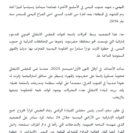
اليمن ـ
شهد جنوب اليمن في الأسابيع الأخيرة تصاعداً ميدانياً وسياسياً كبيراً أعاد
رسم المشهد في المنطقة، بعد فترة من الهدوء النسبي ضمن الصراع اليمني المستمر منذ
عام 2014.
جاء هذا التصعيد وسط تحركات واسعة لقوات المجلس الانتقالي الجنوبي المدعوم
إماراتياً، التي توسعت نحو محافظة حضرموت وغيرها من المحافظات الشرقية في جنوب
اليمن، في خطوة أثارت توتراً مباشراً مع الحكومة اليمنية المعترف بها دولياً والقوى
السعودية الداعمة لها.
بدأت الأحداث في أوائل كانون الأول/ديسمبر 2025، عندما شن المجلس الانتقالي
هجوماً عسكرياً واسعاً على حضرموت والمهرة، وسيطر على مناطق استراتيجية وفرت له
نفوذاً جديداً في الجنوب الشرقي، معتمداً على قوات منظمة ومدرعات وأسلحة ثقيلة.
وقد بررت قيادة الانتقالي هذه التحركات بوجود قوات تابعة للحكومة وصفها
بالإرهاب.
في تطور مثير، أصدر رئيس مجلس القيادة الرئاسي رشاد العليمي قراراً بخروج جميع
القوات الإماراتية من الأراضي اليمنية خلال 24 ساعة، كرد مباشر على التصعيد
الذي شهدته الساحة الجنوبية، والتدخلات التي رآها في دعم أطراف مسلحة، وشمل
القرار أيضاً إلغاء اتفاقية الدفاع المشترك الموقعة بين اليمن والإمارات، في خطوة