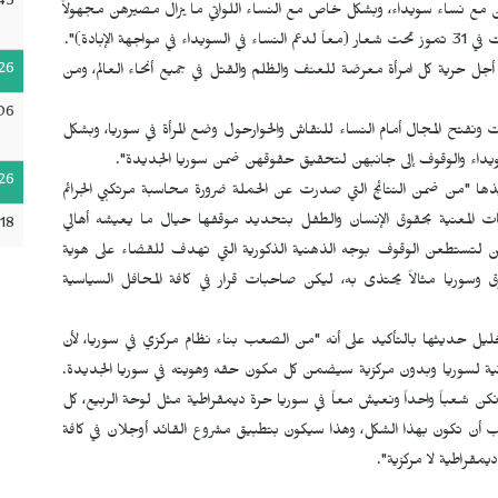
45
 مع نساء سويداء، وبشكل خاص مع النساء اللواتي ما يزال مصيرهن مجهولاً
لإبادة)".
26
جل حرية كل امرأة معرضة للعنف والظلم والقتل في جميع أنحاء العالم، ومن
06
نفتح المجال أمام النساء للنقاش والحوارحول وضع المرأة في سوريا، وبشكل
ويداء والوقوف إلى جانبهن لتحقيق حقوقهن ضمن سوريا الجديدة".
26
ها "من ضمن النتائج التي صدرت عن الحملة ضرورة محاسبة مرتكبي الجرائم
مات المعنية بحقوق الإنسان والطفل بتحديد موقفها حيال ما يعيشه أهالي
:18
سهن لتستطعن الوقوف بوجه الذهنية الذكورية التي تهدف للقضاء على هوية
شرق وسوريا مثالاً يحتذى به، ليكن صاحبات قرار في كافة المحافل السياسية
ل حديثها بالتأكيد على أنه "من الصعب بناء نظام مركزي في سوريا، لأن
نية لسوريا وبدون مركزية سيضمن كل مكون حقه وهويته في سوريا الجديدة.
ن نكن شعباً واحداً ونعيش معاً في سوريا حرة ديمقراطية مثل لوحة الربيع، كل
جب أن تكون بهذا الشكل، وهذا سيكون بتطبيق مشروع القائد أوجلان في كافة
مقراطية لا مركزية".