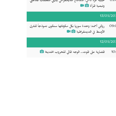
09:
نجيبة قره داغي: الاندماج الديمقراطي ينهي التعصب المذهبي
وتبعية المرأة
13/05/20
09:
روكن أحمد: وحدة سوريا بكل مكوّناتها ستكون نموذجاً للشرق
الأوسط في الديمقراطية
12/05/20
10
المضاربة على الموت... الوجه المالي للحروب الحديثة