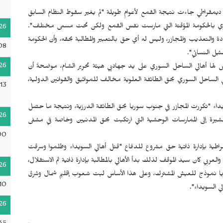
ديمقراطي جاءت نتيجة القمع لأعوامٍ طويلة "لم يغير سقوط النظام السابق
ي بالحكومة المؤقتة التي مارست نفس القمع ولكن تحت مسمى مختلف".
26
ة والتعذيب والمجازر، وليس له أي حق بالتعبير والمطالبة بحقه، وأن الحكومة
08
ثيل النسائي".
26
لها أهالي الساحل السوري على يد جهاديي هيئة تحرير الشام، موضحةً أن
ساحل السوري بحق الطائفة العلوية مخالف للمواثيق والقوانين الدولية،
13
يداء "تكررت المجازر في جنوب سوريا بحق الطائفة الدرزية، ونتيجة ما حصل
26
شيرة إلى الممارسات الوحشية التي ارتكبت بحق المدنيين وخاصة في مشفى
00
اطية بإدارة ذاتية حق مشروع للدفاع "قتل أهالي السويداء وظلموا وسرقت
لعربي كان سيد الموقف لذلك بدأ الأهالي بالمطالبة بإدارة ذاتية ثم الاستقلال،
26
 سوريا نموذج للعيش المشترك، وعلى هذا الأساس لبت شعوب إقليم شمال وشرق
10
ي السويداء".
26