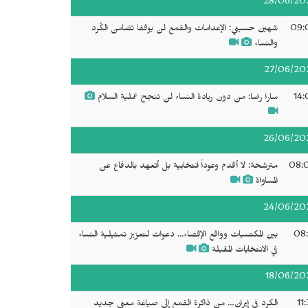
28/06/20
09:
شهين حسيني: الإعدامات والقمع لن يوقفا تضامن الكُرد
والنساء
27/06/20
14:
سارا رضا: من دون ريادة النساء لن تنجح عملية السلام
26/06/20
08:
مترشحة: لا أقدم وعوداً انتخابية بل أتعهد بالدفاع عن
المساواة
24/06/20
08:
بين المكتسبات وواقع الإقصاء... دعوات لتعزيز تمثيلية النساء
في الانتخابات المقبلة
18/06/20
11
الكرد في إيران… من ذاكرة القمع إلى صياغة معنى جديد