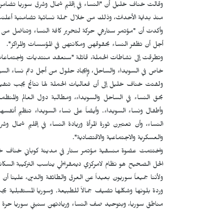
وقالت خناف خليل أن "النساء في إقليم شمال وشرق سوريا تضامن
منذ بداية الأحداث، وذلك من خلال حملة نسائية تضامنية أعلنت في 31 تموز تحت شعار (معاً لدعم النساء في السويداء في مواجهة ا
وأكدت أن "مؤتمر ستارهي حركة لتحرير كافة النساء وتناضل من أ
أجل أن تظفر النساء بحقوقهن ومكانتهن في المؤسسات والمراكز".
وتطرقت إلى نشاطات الحملة، قائلة "سنعقد منتديات واجتماعات و
خاص في السويداء والساحل، وإيجاد حلول من أجل دعم نساء الس
ولفتت خناف خليل إلى أن فعاليات الحملة لها نتائج يجب تنفيذ
بحق النساء في الساحل والسويداء، ومطالبة دول العالم والمنظ
وأطفال ونساء السويداء. وأيضاً على نساء السويداء تنظيم أنف
النساء، وأن تعتبرن ثورة المرأة وريادة النساء في إقليم شمال و
والعسكرية والاجتماعية والاقتصادية".
واختتمت عضوة منسقية مؤتمر ستار في مدينة كوباني خناف خلي
الحل الصحيح هو نظام لامركزي ديمقراطي يناسب التركيبة السكا
ولأننا جميعاً سوريون بعيداً عن العرق والطائفة والدين، علينا أ
وردة بلونها وشكلها تضيف جمالاً للطبيعة. وسوريا المستقبلية ي
مناطق سوريا، وبتوحيد صف النساء وريادتهن سنبني سوريا حرة دي