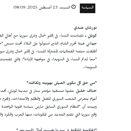
السياسة
السبت, 23 أغسطس 2025, 08:09
نورشان عبدي
كوباني ـ
تضامنت النساء في إقليم شمال وشرق سوريا مع أهالي ال
جهاديي هيئة تحرير الشام، الذين استولوا على البلاد تحت مسمى "
"معاً لدعم النساء في السويداء في مواجهة الإبادة"، والتي تضم
السويداء.
"من حق كل مكون العيش بهويته وثقافته
"
خناف خليل
عضوة منسقية مؤتمر ستار في مدينة كوباني، تحدثت
أعوام يتعرض الشعب السوري للقتل والظلم والاعتداءات، ويحرم من
وبينت أن "النظام السوري السابق مارس سياسة الهوية الواحدة
واقع سوريا التي تضم العديد من المكونات، منها العرب والكرد والس