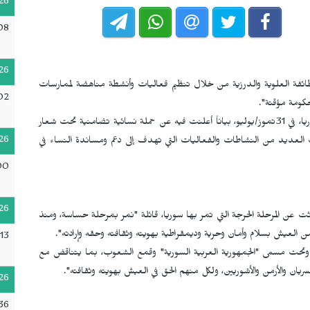
26
08
26
طائفة العلوية والدرزية من خلال تنظيم فعاليات وأنشطة مناهضة لممارسات
02
حكومة مؤقتة".
أطلقت منصة الفعاليات المشتركة للنساء في إقليم شمال وشرق سوريا، في 31تموز/يوليو، بياناً أعلنت فيه عن حملة نسائية تضامنية تحت شعار
26
نت العديد من النشاطات والفعاليات التي تهدف إلى دعم ومساندة النساء في
00
26
 عن المرحلة الحرجة التي تمر بها سوريا، قائلة "نمر بمرحلة حساسة، ومنذ
 العيش بسلام وأمان وحرية وديمقراطية بهويته وثقافته وحقه وإرادته".
13
 وتحت مسمى "الجمهورية العربية السورية" وقمع الشعوب، بما يتناقض مع
ريان والأرمن والأشوريين، ولكل منهم الحق في العيش بهويته وثقافته".
26
:36