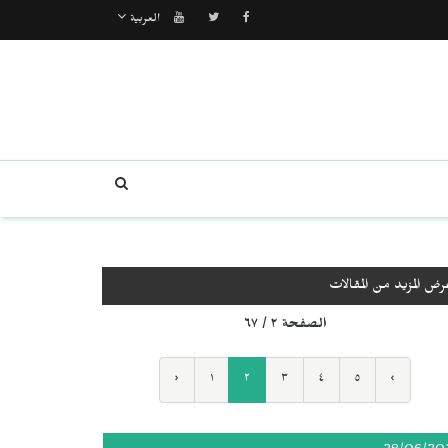
العربية
رض المزيد من المقالات
الصفحة ٢ / ٦٧
‹
١
٢
٣
٤
٥
›