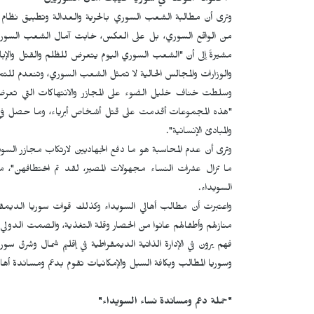
"الحكومة المؤقتة في سوريا خيبت آمال السوريين"
وترى أن مطالبة الشعب السوري بالحرية والعدالة وتطبيق نظام 
من الواقع السوري، بل على العكس، خابت آمال الشعب السور
مشيرةً إلى أن "الشعب السوري اليوم يتعرض للظلم والقتل والإباد
والوزارات والمجالس الحالية لا تمثل الشعب السوري، وتنعدم للتم
وسلطت خناف خليل الضوء على المجازر والانتهاكات التي تعرض 
"هذه المجموعات أقدمت على قتل أشخاص أبرياء، وما حصل في ال
والمبادئ الإنسانية".
وترى أن عدم المحاسبة هو ما دفع الجهاديين لارتكاب مجازر السو
ما تزال عشرات النساء مجهولات المصير، لقد تم اختطافهن"، م
السويداء.
واعتبرت أن مطالب أهالي السويداء وكذلك قوات سوريا الديمقر
منازلهم وأطفالهم عانوا من الحصار وقلة التغذية، والصمت الدولي وا
فهم يرون في الإدارة الذاتية الديمقراطية في إقليم شمال وشرق
وسوريا المطالب وبكافة السبل والإمكانيات تقوم بدعم ومساندة أهال
"حملة دعم ومساندة نساء السويداء"