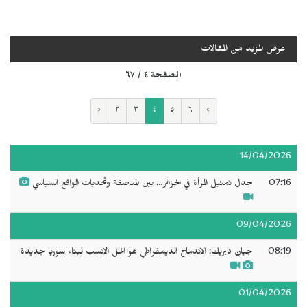
عرض المزيد من المقالات
الصفحة ٤ / ٦٧
‹
٢
٣
٤
٥
٦
›
14/04/2026
07:16
جدل تمثيل المرأة في الجزائر… بين المناصفة وتحديات الواقع السياسي
09/04/2026
08:19
جيان ديريك: الاندماج الديمقراطي هو الحل الانسب لبناء سوريا جديدة
01/04/2026