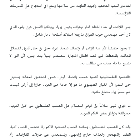
لتدمير البنية التحتية وتجريد المقاومة من سلاحها ومنع أي احتجاج على الممارسات
اللاإنسانية.
ومن اللافت أن هذه الخطة تُدار بإشراف رئيس وزراء بريطانيا الأسبق توني بلير، الذي
كان أحد مهندسي حرب العراق بذريعة امتلاك أسلحة دمار شامل.
لا وجود حقيقياً لأي نية للإعمار أو لإنصاف ضحايا غزة، وحتى في حال قبول الفصائل
المدافعة بالمخطط، فإن قصة أطفال الحجارة ستستمر جيلاً بعد جيل، لأن الحق لا
يضيع ما دام هناك من يطالب به.
فالقضية الفلسطينية قضية شعب وانتماء قومي، تسعى لتحقيق العدالة وستبقى
حتى النصر، لأن الكيان الصهيوني ما هو إلا جماعة من الغرباء جاؤوا إلى أرض ليست
لهم سعياً وراء مصالح مادية.
ما يجري ليس سلاماً بل فرض استسلام على الشعب الفلسطيني من قبل الغرب،
وبموافقة وتواطؤ بعض الحكام العرب.
وقد كان الشعب الفلسطيني، وخاصة النساء، الضحية الأكبر، إذ تتحمل النساء أعباء
الفقد والتهجير والعذاب خارج إرادتهن، ويُستبعدن عن طاولات المفاوضات رغم