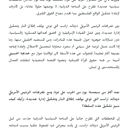
بيروت ـ
في ظل استمرار الحرب على غزة، تتكشّف يوماً بعد يوم ملامح مخططات
سياسية جديدة تُطرح على الساحة الدولية، لا بوصفها حلولاً عادلة، بل كأدوات
لإعادة تشكيل الواقع الفلسطيني بما يخدم مصالح القوى الكبرى.
بين تصريحات الرئيس الأمريكي دونالد ترامب التي توحي بوقف إطلاق النار وتشكيل
إدارة جديدة، وبين فشل القيادة الإسرائيلية في تحقيق أهدافها العسكرية والسياسية،
تبرز تساؤلات جوهرية حول طبيعة هذه المبادرات، ومن المستفيد الحقيقي منها، وما
إذا كانت تمثل فرصة لحل سياسي أم مجرد محاولة لتجميل الاحتلال وإعادة إنتاجه
بصيغة أكثر تعقيداً، للجواب عن هذه الأسئلة كان لوكالتنا حوار مع
خديجة الحسيني
أمينة سر لجنة حقوق المرأة اللبنانية وعضوة اللجنة التنفيذية لنقابات العمال
والمستخدمين في لبنان.
بعد أكثر من سبعمئة يوم من الحرب على غزة، ومع تصريحات الرئيس الأمريكي
دونالد ترامب التي توحي بوقف إطلاق النار وتشكيل إدارة جديدة، برأيك كيف
سيتم تشكيل هذه السلطة؟
إن المخططات التي تُطرح حالياً على الساحة السياسية الدولية جاءت من قبل
الرئيس الأمريكي دونالد ترامب، في وقت يتعرض فيه لضغوط عالمية بسبب امتناعه