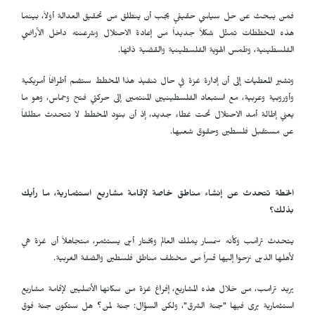
فمن يبحث عن حل سياسي حقيقي يجب أن ينطلق من تحقيق العدالة أولاً، بينما
هذه المخططات تمثّل شكلاً جديداً من إعادة الاحتلال وشرعنته داخل الأراضي
الفلسطينية، وطمس الهوية الفلسطينية والقضية ذاتها.
وتشير المعطيات إلى أن إدارة غزة في حال تنفيذ هذا المخطط ستضم أطرافاً أمريكية
وأوروبية وعربية، مع استبعاد الفلسطينيين المنتمين إلى حركتي فتح وحماس، وهو ما
يعني إطالة أمد الاحتلال تحت غطاء جديد، إذ أن بنود المخطط لا تتحدث مطلقاً
عن مستقبل فلسطين وحقوق شعبها.
الخطة تتحدث عن إنشاء مناطق خاصة لإقامة مشاريع استثمارية، ما رأيك
بذلك؟
يتحدث ترامب وكأنه سمسار يملك العالم ويختار أين يستثمر، متجاهلاً أن غزة هي
لأهلها الذين نزحوا إليها قسراً من مختلف مناطق فلسطين والضفة الغربية.
يريد ترامب، من خلال هذه المشاريع، إفراغ غزة من سكانها الأصليين لإقامة مشاريع
استثمارية يرى فيها "جنة الشرق"، ولكن السؤال: جنة لمن؟ هل ستكون جنة فوق