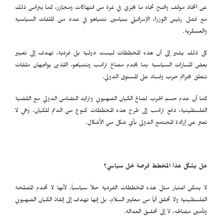
عن اتخاذ موقف واضح تجاه ما يجري في غزة من انتهاكات ومجازر، كما يتزامن ذلك
مع فشل رئيس الوزراء الإسرائيلي بنيامين نتنياهو في عدد من الملفات السياسية
والعسكرية.
كل ذلك يشير إلى أن هذه المخططات ليست دولية بل فردية، تهدف إلى تغيير
بعض المسارات السياسية بما يخدم مصالح ترامب ونتنياهو، اللذين يواجهان ملفات
تتعلق بجرائم حرب وفساد على المستوى الدولي.
كما أن عدم حسم الحرب لصالح الكيان الصهيوني وتزايد التضامن الدولي مع القضية
الفلسطينية، دفع ترامب إلى طرح هذه المخططات كنوع من الدعم للكيان، وهي لا
تعبّر عن إرادة المجتمع الدولي بأي شكل من الأشكال.
هل يشكّل هذا المخطط فرصة لحل سياسي؟
لا يمكن اعتبار مثل هذه المخططات الفردية حلاً سياسياً، لأنها لا تخدم المصلحة
الفلسطينية ولا تحقق أياً من معايير السلام، بل إنها تهدف إلى إنقاذ الكيان الصهيوني
وتأمين مصالحه، لا إلى تحقيق العدالة.