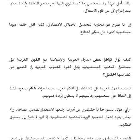
رفات أهل غزة؟ ولمصلحة من إذا كان الطريق إليها يمر بمحو المنطقة وإعادة بنائها
بعد إخراج كل من قاوم الاحتلال.
إن ما يُطرح هو محاولة لتجميل الاحتلال الاقتصادي، لكنه يخفي خلفه قيوداً
مستقبلية كثيرة على سكان القطاع.
كيف يؤثر تواطؤ بعض الدول العربية والإسلامية مع القوى الغربية على
مستقبل القضية الفلسطينية، وعلى قدرة الشعوب العربية في التعبير عن
تضامنها الحقيقي؟
ليست الدول العربية هي المشاركة، بل الحكام العرب، بينما هؤلاء الحكام يسعون فقط
إلى الحفاظ على مناصبهم، وغالبيتهم لا يمثلون إرادة شعوبهم.
برأيي، هؤلاء ليسوا حكاماً حقيقيين بل أدوات وضعها الاستعمار لضمان مصالحه. ورغم
بعض ردود الفعل الشعبية المؤيدة للقضية الفلسطينية، إلا أنها لم تصل إلى المستوى
المطلوب.
الشعب الفلسطيني ضد هذه المخططات، لأنها لا تضمن له مستقبلاً، بل تسعى