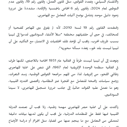
والانقسام السياسي، وتعدد القوانين، مثل قانون العمل، وقانون رقم 19، وقانون عدم
التوطين لعام 2024، وقانون رقم 6 الخاص بالجنسية والإقامة، مشددةً على ضرورة
وجود دليل موحد وشامل يوضح آليات التعامل مع المهاجرين.
وانتقدت القانون رقم 19 لسنة 2010، لأنه لم يُفرّق بين المهاجر كضحية أو
كمخالف، في حين أن خلفياتهم مختلفة "مثلاً الأشقاء السودانيون قدموا إلى ليبيا
بسبب ظروف الحرب، ويجب أن تُؤخذ تلك الخلفيات في الاعتبار، مع التأكيد على أن
ليبيا ليست بلد لجوء، وهذه مسألة محورية".
ونوهت إلى أن ليبيا ليست طرفاً في اتفاقية عام 1951 الخاصة باللاجئين، لكنها طرف
في اتفاقية منظمة الوحدة الإفريقية لعام 1967، التي تنص على حماية المهاجرين
وطالبي اللجوء من إفريقيا، لذا، من المهم مراجعة القوانين الوطنية، وسد الثغرات،
ووضع سياسات واضحة للتعامل مع الهجرة غير النظامية، وتحصين الحدود الليبية،
وهو ما تعمل عليه القوات حالياً، إلى جانب ضرورة تسجيل المهاجرين، لا سيما
السودانيين.
وأكدت على أن عملية حصر المهاجرين مهمة وطنية، ولا يجب أن تعتمد الدولة
الليبية فيها فقط على المنظمات الدولية، بل يجب أن يكون لديها بيانات دقيقة
لتتمكن من التعامل مع ما ينجم عنها من قضايا، مثل الجرائم أو دراسة الأوضاع