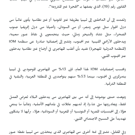
"الهجرة غير النظامية"، عوضاً عن المصطلح القانوني المستخدم في ليبيا حسب
القانون رقم (19)، الذي يصفها بـ "الهجرة غير المشروعة".
ولفتت إلى أن الداخلين إلى ليبيا بطريقة غير قانونية أو غير نظامية يأتون غالباً من
دول الجوار مثل تونس ومصر، أو من السودان، وأحيانا من دول إفريقيا جنوب
الصحراء، مثل تشاد والنيجر ومالي، حيث يتجمعون في نقاط عبور معينة،
ويدخلون الأراضي الليبية عبر الجنوب، وتشير إلى إحصائية صادرة عن منظمة
IOM
(المنظمة الدولية للهجرة) تفيد بأن أغلب المهاجرين في أوضاع غير نظامية يدخلون
عبر الجنوب الليبي.
وبحسب إحصائيات
IOM
لهذا العام، فإن 13% من المهاجرين الموجودين في ليبيا
يتمركزون في الجنوب، بينما 53% منهم يتواجدون في المنطقة الغربية، والبقية في
المنطقة الشرقية.
ونوهت حنين بوشوشة إلى أنه من بين المهاجرين من يدخلون البلاد لغرض العمل
فقط، ويغادرونها متى شاءوا، إذ لديهم عائلات في بلدانهم الأصلية، وغالباً ما ينتمي
هؤلاء إلى الجنسيات المصرية أو التونسية أو المغربية أو السودانية، هؤلاء برأيها لا يشكلون
تهديداً على النسيج الاجتماعي الليبي.
وفي المقابل، تشير إلى فئة أخرى من المهاجرين الذين يتخذون من ليبيا نقطة عبور