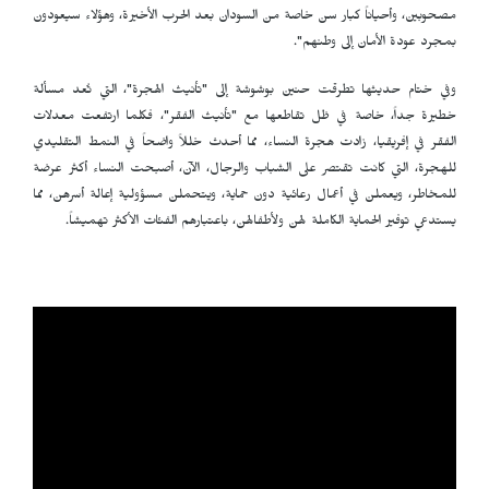
مصحوبين، وأحياناً كبار سن خاصة من السودان بعد الحرب الأخيرة، وهؤلاء سيعودون
بمجرد عودة الأمان إلى وطنهم".
وفي ختام حديثها تطرقت حنين بوشوشة إلى "تأنيث الهجرة"، التي تُعد مسألة
خطيرة جداً، خاصة في ظل تقاطعها مع "تأنيث الفقر"، فكلما ارتفعت معدلات
الفقر في إفريقيا، زادت هجرة النساء، مما أحدث خللاً واضحاً في النمط التقليدي
للهجرة، التي كانت تقتصر على الشباب والرجال، الآن، أصبحت النساء أكثر عرضة
للمخاطر، ويعملن في أعمال رعائية دون حماية، ويتحملن مسؤولية إعالة أسرهن، مما
يستدعي توفير الحماية الكاملة لهن ولأطفالهن، باعتبارهم الفئات الأكثر تهميشاً.