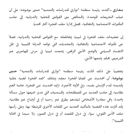
بنغازي ـ
أكدت رئيسة منظمة "نوازي للدراسات والتنمية" حنين بوشوشة، على أن
غياب التشريعات الموحدة، والتناقض بين القوانين المحلية والدولية، إلى جانب
التأثيرات الاجتماعية والثقافية، يجعل إدارة ملف الهجرة أكثر تحدياً.
إن تعقيدات ملف الهجرة في ليبيا، وتقاطعاته مع القوانين المحلية والدولية، فضلاً
عن تأثيراته الاجتماعية والثقافية، والتحديات التي تواجه الدولة الليبية في ظل
الانقسام السياسي والوضع الأمني الراهن، وضعت ليبيا في مرمى المهاجرين غير
الشرعيين بحكم وضعها الأمني.
وتعقيباً على ذلك قالت رئيسة منظمة "نوازي للدراسات والتنمية"
حنين
بوشوشة
، أن الحديث عن قضايا الهجرة معقد وشائك "تُعد الهجرة قضية عالمية
وقديمة قِدم الإنسان نفسه، وفي الآونة الأخيرة، تزايد الحديث عن الهجرة، خاصة الغير
نظامية، إلى جانب العديد من المصطلحات والمسميات التي تدور جميعها حول مسألة
واحدة، وهي مغادرة الأشخاص لبلدهم بطرق غير رسمية أو في أوضاع غير نظامية،
وقد أثارت هذه القضية بالتأكيد العديد من الملفات الأخرى المرتبطة بها، وعلى رأسها
ملف الأمن القومي، سواء في دول المقصد أو في دول العبور، ولا سيما في الحالة
الليبية".