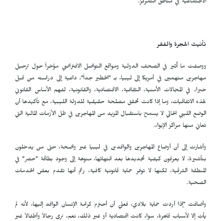
الاجتماعية في مناطق التمركز.
تأنيث الهجرة والفقر
ووصفت ما أُثير في الصحف الدولية ومواقع التواصل الافتراضي مؤخراً حول ترحيل
مهاجرين متهمين في أمريكا إلى ليبيا، بـ "الخطير جداً"، داعية إلى دراسته من قبل
خبراء في المجالات الأمنية، الثقافية، الاقتصادية، والقانونية، لفهم الأساس القانوني
لهذه الاتفاقيات، وما إذا كانت تحقق مصلحة حقيقية للدولة الليبية، مع تأكيدها أن
الوضع الليبي الحالي لا يسمح باستقبال المزيد من المهاجرين في ظل الأزمات المالية التي
تعاني منها مراكز الإيواء.
وأشارت إلى أن أوضاع المهاجرين والوافدين في ليبيا غير واضحة، حتى من يدخلون
بتأشيرة، لا يعرفون كيفية تجديدها بعد انتهائها، منوهة إلى وجود بطاقة "حصر" في
المنطقة الشرقية، لكنها لا توفر حماية قانونية كافية، رغم أنها تقدم بعض الخدمات
الصحية.
وأضافت "إذا أردت حماية بلادي، فعليّ أن أحترم كرامة الإنسان الوافد إليها، لأنه لم
يأتِ إلا لأسباب قاهرة، سواء كانت اقتصادية أو غير ذلك، نعم، نرى رجالاً وأطفالاً غير