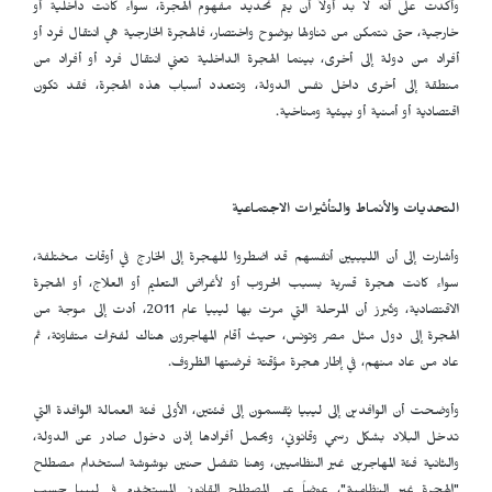
وأكدت على أنه لا بد أولاً أن يتم تحديد مفهوم الهجرة، سواء كانت داخلية أو
خارجية، حتى نتمكن من تناولها بوضوح واختصار، فالهجرة الخارجية هي انتقال فرد أو
أفراد من دولة إلى أخرى، بينما الهجرة الداخلية تعني انتقال فرد أو أفراد من
منطقة إلى أخرى داخل نفس الدولة، وتتعدد أسباب هذه الهجرة، فقد تكون
اقتصادية أو أمنية أو بيئية ومناخية.
التحديات والأنماط والتأثيرات الاجتماعية
وأشارت إلى أن الليبيين أنفسهم قد اضطروا للهجرة إلى الخارج في أوقات مختلفة،
سواء كانت هجرة قسرية بسبب الحروب أو لأغراض التعليم أو العلاج، أو الهجرة
الاقتصادية، وتُبرز أن المرحلة التي مرت بها ليبيا عام 2011، أدت إلى موجة من
الهجرة إلى دول مثل مصر وتونس، حيث أقام المهاجرون هناك لفترات متفاوتة، ثم
عاد من عاد منهم، في إطار هجرة مؤقتة فرضتها الظروف.
وأوضحت أن الوافدين إلى ليبيا يُقسمون إلى فئتين، الأولى فئة العمالة الوافدة التي
تدخل البلاد بشكل رسمي وقانوني، ويحمل أفرادها إذن دخول صادر عن الدولة،
والثانية فئة المهاجرين غير النظاميين، وهنا تفضل حنين بوشوشة استخدام مصطلح