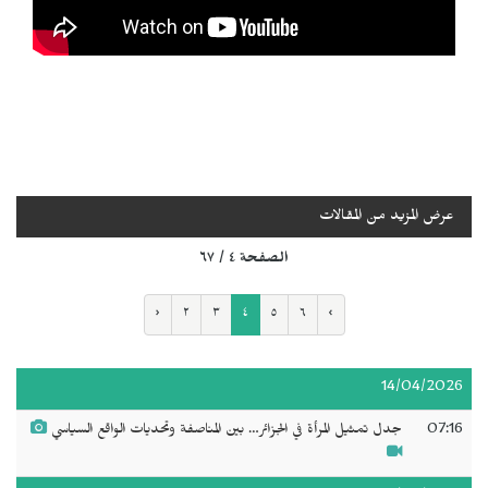
عرض المزيد من المقالات
الصفحة ٤ / ٦٧
‹
٢
٣
٤
٥
٦
›
14/04/2026
07:16
جدل تمثيل المرأة في الجزائر… بين المناصفة وتحديات الواقع السياسي