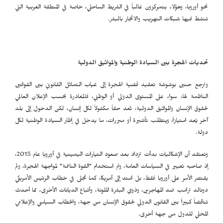
نحو أوروبا، وهؤلاء يتمركزون غالباً في الشريط الساحلي، خاصة في المنطقة الغربية التي
تنشط فيها شبكات التهريب والاتجار بالبشر.
تحديات الهجرة بين السيادة الوطنية والمواثيق الدولية
وترجع حنين بوشوشة تعقيد قضية الهجرة إلى غياب التماثل القانوني بين القوانين
الناظمة لها، سواء على المستوى الدولي أو الوطني، فالمغادرة بحسب الإعلان العالمي
لحقوق الإنسان والمواثيق الدولية، تُعد حقاً مكفولاً لكل إنسان، لكن الدخول إلى بلد
آخر يُعد امتيازاً، ويتطلب تأشيرة أو مبررات، ما يدخل في إطار السيادة الوطنية لكل
دولة.
وتعتقد أن الإشكاليات بدأت تزداد بعد صعود التيارات اليمينية في أوروبا عام 2015،
إذ صاحبه تغيير في السياسات العامة، وتم استخدام "القوة الناعمة" لمواجهة الهجرة، ولم
يقتصر الأمر على أوروبا فقط، بل امتد إلى أمريكا، كما تجلى في خطاب الرئيس الأمريكي
دونالد ترامب ضد المهاجرين، وذوي البشرة الملونة، وأتباع الديانات الأخرى، مما أحدث
تناقضاً كبيراً بين القانون الدولي لحقوق الإنسان من جهة، والخطاب السياسي والإعلامي
المحلي للدول من جهة أخرى.