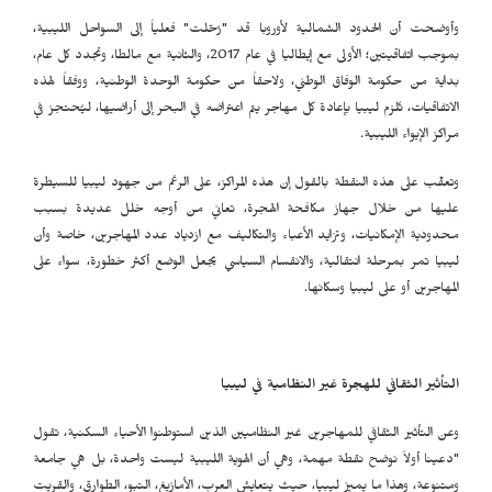
وأوضحت أن الحدود الشمالية لأوروبا قد "رُحّلت" فعلياً إلى السواحل الليبية،
بموجب اتفاقيتين؛ الأولى مع إيطاليا في عام 2017، والثانية مع مالطا، وتجدد كل عام،
بداية من حكومة الوفاق الوطني، ولاحقاً من حكومة الوحدة الوطنية، ووفقاً لهذه
الاتفاقيات، تُلزم ليبيا بإعادة كل مهاجر يتم اعتراضه في البحر إلى أراضيها، ليُحتجز في
مراكز الإيواء الليبية.
وتعقّب على هذه النقطة بالقول إن هذه المراكز، على الرغم من جهود ليبيا للسيطرة
عليها من خلال جهاز مكافحة الهجرة، تعاني من أوجه خلل عديدة بسبب
محدودية الإمكانيات، وتزايد الأعباء والتكاليف مع ازدياد عدد المهاجرين، خاصة وأن
ليبيا تمر بمرحلة انتقالية، والانقسام السياسي يجعل الوضع أكثر خطورة، سواء على
المهاجرين أو على ليبيا وسكانها.
التأثير الثقافي للهجرة غير النظامية في ليبيا
وعن التأثير الثقافي للمهاجرين غير النظاميين الذين استوطنوا الأحياء السكنية، تقول
"دعينا أولاً نوضح نقطة مهمة، وهي أن الهوية الليبية ليست واحدة، بل هي جامعة
ومتنوعة، وهذا ما يميز ليبيا، حيث يتعايش العرب، الأمازيغ، التبو، الطوارق، والقريت