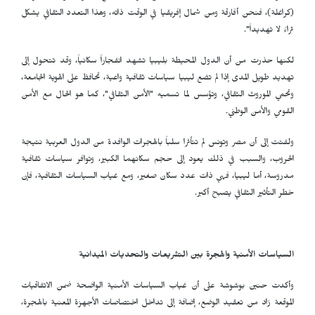
(كراغلة)، فنحن أفارقة ومن شمال إفريقيا في الوقت ذاته، وهذا التعدد الثقافي يشكل
ثراءً لا تهديداً".
لكنها حذرت من أن الدول المحيطة بليبيا تشهد انفجاراً سكانياً، وقد تتحول إلى
تهديد طويل المدى إذا لم تضع ليبيا سياسات ثقافية واعية، تحافظ على الهوية الجامعة،
وتحمي الموروث الثقافي، وتؤسس لما تسميه "الأمن الثقافي"، كما هو الحال مع الأمن
القومي والأمن الوطني.
ولفتت إلى أن مصر وتونس لم تتأثرا سلباً بالهجرات الوافدة من الدول العربية نتيجة
الحروب، والسبب في ذلك يعود إلى حجم سكانهما الكبير، وتوافر سياسات ثقافية
مدروسة، أما ليبيا، فهي ذات عدد سكان صغير، ومع غياب السياسات الثقافية، فإن
خطر التأثير الثقافي يصبح أكبر.
السياسات الأمنية والهجرة بين التشريعات والتحديات الميدانية
وأكدت حنين بوشوشة على أن غياب السياسات الأمنية الواضحة ضمن الاتفاقيات
الموقعة زاد من تعقيد الوضع، إضافة إلى تداخل اختصاصات الأجهزة المعنية بالهجرة،