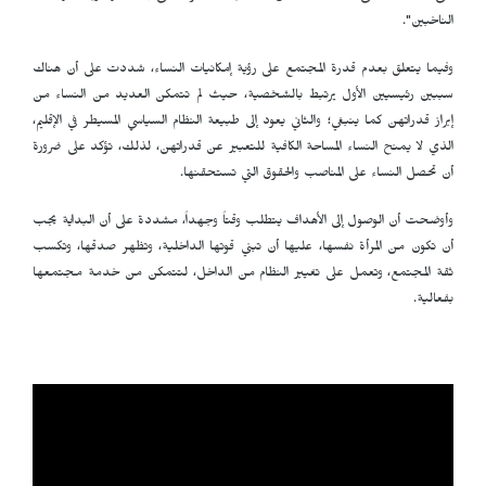
الناخبين".
وفيما يتعلق بعدم قدرة المجتمع على رؤية إمكانيات النساء، شددت على أن هناك
سببين رئيسيين الأول يرتبط بالشخصية، حيث لم تتمكن العديد من النساء من
إبراز قدراتهن كما ينبغي؛ والثاني يعود إلى طبيعة النظام السياسي المسيطر في الإقليم،
الذي لا يمنح النساء المساحة الكافية للتعبير عن قدراتهن، لذلك، تؤكد على ضرورة
أن تحصل النساء على المناصب والحقوق التي تستحقنها.
وأوضحت أن الوصول إلى الأهداف يتطلب وقتاً وجهداً، مشددة على أن البداية يجب
أن تكون من المرأة نفسها، عليها أن تبني قوتها الداخلية، وتظهر صدقها، وتكسب
ثقة المجتمع، وتعمل على تغيير النظام من الداخل، لتتمكن من خدمة مجتمعها
بفعالية.