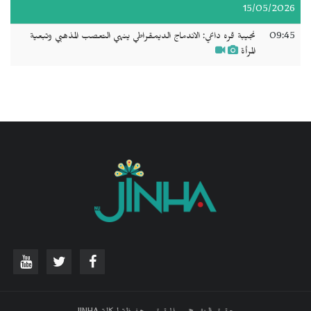
15/05/2026
09:45
نجيبة قره داغي: الاندماج الديمقراطي ينهي التعصب المذهبي وتبعية
المرأة