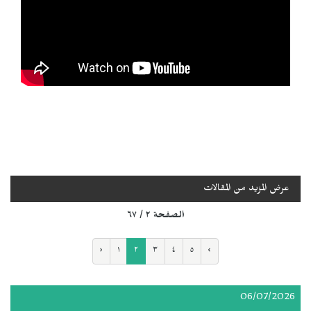
عرض المزيد من المقالات
الصفحة ٢ / ٦٧
‹
١
٢
٣
٤
٥
›
06/07/2026