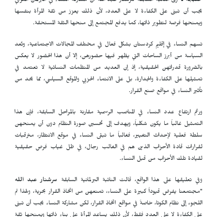
حلبجة ـ
ترى النائبة السابقة سرشنار عبد الله أن مشاركة النساء في البرلمان العراقي
يجب أن تبنى على الكفاءة لا على العدد، لأن ذلك يعزز من ثقة المرأة بنفسها
ويمنحها فرصة لتطوير ذاتها، كما يدفع المجتمع إلى منحها الثقة المستحقة.
تسهم النساء في إقليم كردستان بشكل فعال في مختلف المجالات الاجتماعية، وتُعد
السياسة من أبرز الساحات التي يظهر فيها حضورهن، إلا أن هذا الحضور لا يعكس
بالضرورة قدراتهن الحقيقية، إذ إن العديد من المنظمات النسائية لا تعتمد في
تمثيلها على الكفاءة والجدارة، بل على الانتماء الحزبي والموقع السياسي، مما يحد من
تأثير النساء في مواقع صنع القرار.
ورغم ارتفاع عدد النساء في المناصب الرسمية مقارنة بالمراحل السابقة، فإن هذا
التمثيل غالباً ما يكون شكلياً، ويهدف إلى تحسين صورة النظام دون أن يمنحهن
سلطة فعلية لإحداث التغيير، فغالباً ما تبقى النساء في موقع الانتظار، مترقبات
لقرارات قادة الأحزاب الذين هم في الغالب رجال، في ظل غياب فرص حقيقية
لقيادة تلك الأحزاب من قبل النساء.
وفي تعليقها على هذا الواقع، قالت النائبة البرلمانية السابقة
سرشنار عبد الله
"مجتمعنا يفرض قيوداً كبيرة على النساء، تمنعهن من اتخاذ القرار بحرية، ولهذا تم
اللجوء إلى نظام الكوتا، خاصةً في مواقع اتخاذ القرار، لكن مشاركة النساء يجب أن تبنى
على الكفاءة لا على العدد فقط، لأن ذلك يساعد المرأة على بناء ذاتها ويمنحها ثقة