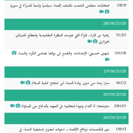
08:11
انتخابات مجلس الشعب تكشف إقصاءً سياسياً واسعاً للمرأة في سوريا
28/06/2026
15:20
زهية بن قارة... المرأة التي هزمت النظرة التقليدية وتتطلع للبرلمان
الجزائري
09:08
شهين حسيني: الإعدامات والقمع لن يوقفا تضامن الكُرد والنساء
27/06/2026
14:02
سارا رضا: من دون ريادة النساء لن تنجح عملية السلام
26/06/2026
08:00
مترشحة: لا أقدم وعوداً انتخابية بل أتعهد بالدفاع عن المساواة
24/06/2026
08:13
بين المكتسبات وواقع الإقصاء... دعوات لتعزيز تمثيلية النساء في