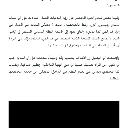
الناخبين".
وفيما يتعلق بعدم قدرة المجتمع على رؤية إمكانيات النساء، شددت على أن هناك
سببين رئيسيين الأول يرتبط بالشخصية، حيث لم تتمكن العديد من النساء من
إبراز قدراتهن كما ينبغي؛ والثاني يعود إلى طبيعة النظام السياسي المسيطر في الإقليم،
الذي لا يمنح النساء المساحة الكافية للتعبير عن قدراتهن، لذلك، تؤكد على ضرورة
أن تحصل النساء على المناصب والحقوق التي تستحقنها.
وأوضحت أن الوصول إلى الأهداف يتطلب وقتاً وجهداً، مشددة على أن البداية يجب
أن تكون من المرأة نفسها، عليها أن تبني قوتها الداخلية، وتظهر صدقها، وتكسب
ثقة المجتمع، وتعمل على تغيير النظام من الداخل، لتتمكن من خدمة مجتمعها
بفعالية.