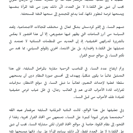
حلبجة ـ
ترى النائبة السابقة سرشنار عبد الله أن مشاركة النساء في البرلمان العراقي
يجب أن تبنى على الكفاءة لا على العدد، لأن ذلك يعزز من ثقة المرأة بنفسها
ويمنحها فرصة لتطوير ذاتها، كما يدفع المجتمع إلى منحها الثقة المستحقة.
تسهم النساء في إقليم كردستان بشكل فعال في مختلف المجالات الاجتماعية، وتُعد
السياسة من أبرز الساحات التي يظهر فيها حضورهن، إلا أن هذا الحضور لا يعكس
بالضرورة قدراتهن الحقيقية، إذ إن العديد من المنظمات النسائية لا تعتمد في
تمثيلها على الكفاءة والجدارة، بل على الانتماء الحزبي والموقع السياسي، مما يحد من
تأثير النساء في مواقع صنع القرار.
ورغم ارتفاع عدد النساء في المناصب الرسمية مقارنة بالمراحل السابقة، فإن هذا
التمثيل غالباً ما يكون شكلياً، ويهدف إلى تحسين صورة النظام دون أن يمنحهن
سلطة فعلية لإحداث التغيير، فغالباً ما تبقى النساء في موقع الانتظار، مترقبات
لقرارات قادة الأحزاب الذين هم في الغالب رجال، في ظل غياب فرص حقيقية
لقيادة تلك الأحزاب من قبل النساء.
وفي تعليقها على هذا الواقع، قالت النائبة البرلمانية السابقة
سرشنار عبد الله
"مجتمعنا يفرض قيوداً كبيرة على النساء، تمنعهن من اتخاذ القرار بحرية، ولهذا تم
اللجوء إلى نظام الكوتا، خاصةً في مواقع اتخاذ القرار، لكن مشاركة النساء يجب أن تبنى
على الكفاءة لا على العدد فقط، لأن ذلك يساعد المرأة على بناء ذاتها ويمنحها ثقة