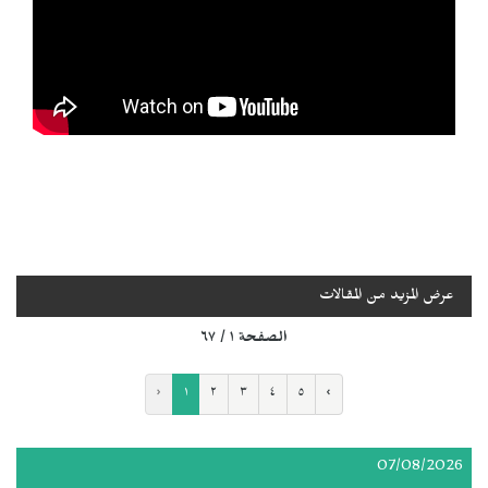
عرض المزيد من المقالات
الصفحة ١ / ٦٧
‹
١
٢
٣
٤
٥
›
07/08/2026