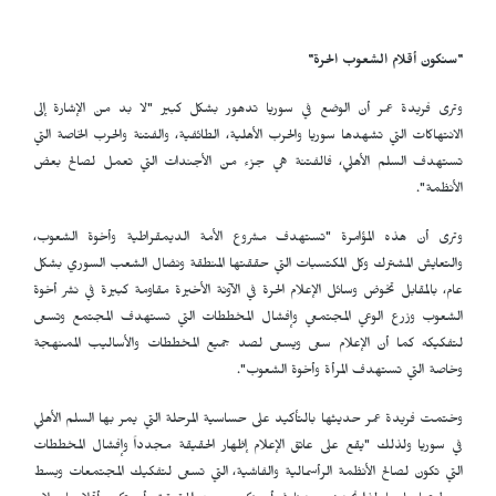
"سنكون أقلام الشعوب الحرة"
وترى فريدة عمر أن الوضع في سوريا تدهور بشكل كبير "لا بد من الإشارة إلى
الانتهاكات التي تشهدها سوريا والحرب الأهلية، الطائفية، والفتنة والحرب الخاصة التي
تستهدف السلم الأهلي، فالفتنة هي جزء من الأجندات التي تعمل لصالح بعض
الأنظمة".
وترى أن هذه المؤامرة "تستهدف مشروع الأمة الديمقراطية وأخوة الشعوب،
والتعايش المشترك وكل المكتسبات التي حققتها المنطقة ونضال الشعب السوري بشكل
عام، بالمقابل تخوض وسائل الإعلام الحرة في الآونة الأخيرة مقاومة كبيرة في نشر أخوة
الشعوب وزرع الوعي المجتمعي وإفشال المخططات التي تستهدف المجتمع وتسعى
لتفكيكه كما أن الإعلام سعى ويسعى لصد جميع المخططات والأساليب الممنهجة
وخاصة التي تستهدف المرأة وأخوة الشعوب".
وختمت فريدة عمر حديثها بالتأكيد على حساسية المرحلة التي يمر بها السلم الأهلي
في سوريا ولذلك "يقع على عاتق الإعلام إظهار الحقيقة مجدداً وإفشال المخططات
التي تكون لصالح الأنظمة الرأسمالية والفاشية، التي تسعى لتفكيك المجتمعات وبسط