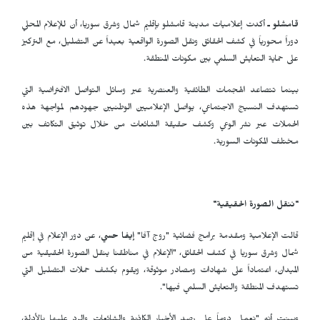
قامشلو ـ
أكدت إعلاميات مدينة قامشلو بإقليم شمال وشرق سوريا، أن للإعلام المحلي
دوراً محورياً في كشف الحقائق ونقل الصورة الواقعية بعيداً عن التضليل، مع التركيز
على حماية التعايش السلمي بين مكونات المنطقة.
بينما تتصاعد الهجمات الطائفية والعنصرية عبر وسائل التواصل الافتراضية التي
تستهدف النسيج الاجتماعي، يواصل الإعلاميين الوطنيين جهودهم لمواجهة هذه
الحملات عبر نشر الوعي وكشف حقيقة الشائعات من خلال توثيق التكاتف بين
مختلف المكونات السورية.
"ننقل الصورة الحقيقية"
قالت الإعلامية ومقدمة برامج فضائية "روج آفا"
إيفا حسي
، عن دور الإعلام في إقليم
شمال وشرق سوريا في كشف الحقائق، "الإعلام في مناطقنا ينقل الصورة الحقيقية من
الميدان، اعتماداً على شهادات ومصادر موثوقة، ويقوم بكشف حملات التضليل التي
تستهدف المنطقة والتعايش السلمي فيها".