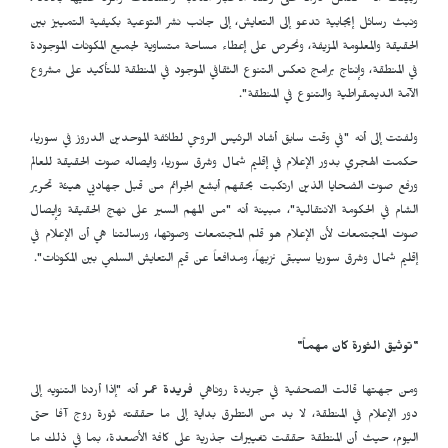
وبينت أنه "نعمل دوماً على رصد الأخبار الكاذبة والشائعات والرد عليها بالأدلة،
ونبث رسائل إيجابية تدعو إلى التعايش، إلى جانب نشر التوعية بكيفية التمييز بين
الحقيقة والمعلومة المزيفة، ونحرص على إعطاء مساحة متساوية لجميع المكونات الموجودة
في المنطقة، وإنتاج برامج تعكس التنوع الثقافي الموجود في المنطقة للتأكيد على مشروع
الآمة الديمقراطية والتنوع في المنطقة".
ولفتت إلى أنه "في وقت سابق أشاد الرئيس الروحي لطائفة الموحدين الدروز في سوريا،
حكمت الهجري بدور الإعلام في إقليم شمال وشرق سوريا، وايصاله صوت الحقيقة للعالم
ورفع صوت الضحايا الذين ارتكبت بحقهم أبشع الجرائم من قبل جهاديي هيئة تحرير
الشام في الحكومة الانتقالية"، مبينة أنه "من المهم السير على نهج الحقيقة وإيصال
صوت المجتمعات لأن الإعلام هو قلم المجتمعات وصوتها، ورسالتنا هي أن الإعلام في
إقليم شمال وشرق سوريا سيبقى نزيهاً، ومدافعاً عن قيم التعايش السلمي بين المكونات".
"توثيق الثورة كان مهماً"
ومن جهتها قالت
الصحفية في جريدة روناهي
فريدة عمر
أنه "إذا أردنا التنويه إلى
دور الإعلام في المنطقة، لا بد من التطرق بداية إلى ما حققته ثورة روج آفا حتى
اليوم، حيث أن المنطقة حققت تغييرات جذرية على كافة الأصعدة، بما في ذلك ما