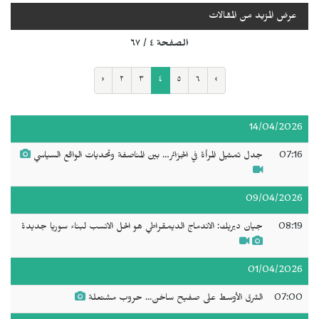
عرض المزيد من المقالات
الصفحة ٤ / ٦٧
‹
٢
٣
٤
٥
٦
›
14/04/2026
07:16
جدل تمثيل المرأة في الجزائر… بين المناصفة وتحديات الواقع السياسي
09/04/2026
08:19
جيان ديريك: الاندماج الديمقراطي هو الحل الانسب لبناء سوريا جديدة
01/04/2026
07:00
الشرق الأوسط على صفيح ساخن... حروب مشتعلة