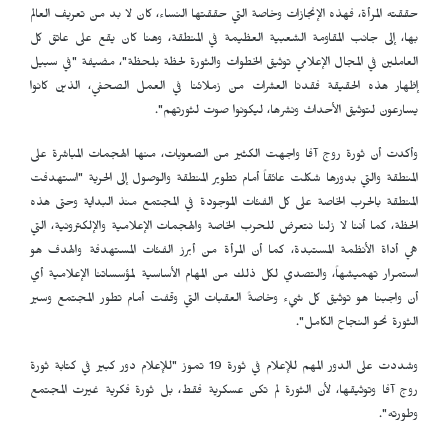
حققته المرأة، فهذه الإنجازات وخاصة التي حققتها النساء، كان لا بد من تعريف العالم
بها، إلى جانب المقاومة الشعبية العظيمة في المنطقة، وهنا كان يقع على عاتق كل
العاملين في المجال الإعلامي توثيق الخطوات والثورة لحظة بلحظة"، مضيفة "في سبيل
إظهار هذه الحقيقة فقدنا العشرات من زملائنا في العمل الصحفي، الذين كانوا
يسارعون لتوثيق الأحداث ونشرها، ليكونوا صوت لثورتهم".
وأكدت أن ثورة روج آفا واجهت الكثير من الصعوبات، منها الهجمات المباشرة على
المنطقة والتي بدورها شكلت عائقاً أمام تطوير المنطقة والوصول إلى الحرية "استهدفت
المنطقة بالحرب الخاصة على كل الفئات الموجودة في المجتمع منذ البداية وحتى هذه
الحظة، كما أننا لا زلنا نتعرض للحرب الخاصة والهجمات الإعلامية والإلكترونية، التي
هي أداة الأنظمة المستبدة، كما أن المرأة من أبرز الفئات المستهدفة والهدف هو
استمرار تهميشهاً، والتصدي لكل ذلك من المهام الأساسية لمؤسساتنا الإعلامية أي
أن واجبنا هو توثيق كل شيء وخاصةً العقبات التي وقفت أمام تطور المجتمع وسير
الثورة نحو النجاح الكامل".
وشددت على الدور المهم للإعلام في ثورة 19 تموز "للإعلام دور كبير في كتابة ثورة
روج آفا وتوثيقها، لأن الثورة لم تكن عسكرية فقط، بل ثورة فكرية غيرت المجتمع
وطورته".