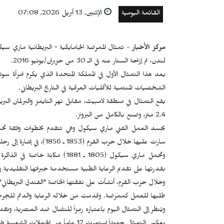
القائمة اليومية
الإثنين, 13 أبريل 2026, 07:08
مركز الأخبار
- تمثال الممرضة الجامايكية ‑ البريطانية ماري 
لندن، تم إزاحة الستار عنه في الـ 30 من حزيران/يونيو 2016.
يعد هذا التمثال الأول في المملكة المتحدة الذي يكرم امرأة س
الشخصيات المنتمية للأقليات العرقية في التاريخ البريطاني.
يقع التمثال في منطقة لامبيث، مقابل نهر التايمز والبرلمان البر
2.4 متر، وصنع بالكامل من البرونز.
يجسد العمل الفني ماري سيكول وهي تتقدم بخطوات واثقة تحمل ح
سارت عليها خلال حرب القرم (1853 ـ 1856)، في إشارة إلى رحلتها الشجاعة ودورها الإنساني في مداواة الجرحى.
وتحمل ماري سيكول (1805 ـ 1881)
بقدرتها على تقديم الرعاية الطبية مستخدمة خبراتها التقليدية في
طلبها للعمل كممرضة. وقدمت من خلاله الرعاية والدعم للجرحى، ما أ
ويُنظر إلى التمثال اليوم باعتباره رمزاً للنضال ضد العنصرية، وتق