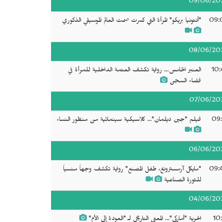
09/06/20
09:
"أنتونيا بريكو" المرأة التي كسرت صمت العالم الموسيقي الذكوري
08/06/20
10:
العنبر الخامس… رواية تكشف العتمة الداخلية للمرأة في
فضاء السجن
07/06/20
09:
فيلم "جين ديلمان"... كلاسيكية سينمائية من منظور النساء
06/06/20
09:
"مايكل آرمسترونغ، طفل المصنع" رواية تكشف وجهاً منسياً
للثورة الصناعية
04/06/20
10
الحرية "أماركي"... المعنى التاريخي لـ "العودة إلى الأم"