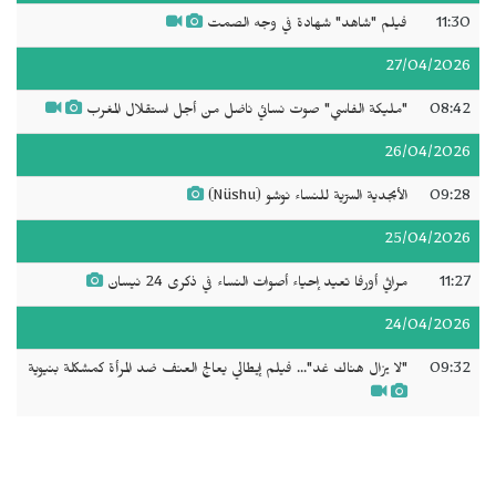
11:30
فيلم "شاهد" شهادة في وجه الصمت
27/04/2026
08:42
"مليكة الفاسي" صوت نسائي ناضل من أجل استقلال المغرب
26/04/2026
09:28
الأبجدية السرّية للنساء نوشو (Nüshu)
25/04/2026
11:27
مراثي أورفا تعيد إحياء أصوات النساء في ذكرى 24 نيسان
24/04/2026
09:32
"لا يزال هناك غد"... فيلم إيطالي يعالج العنف ضد المرأة كمشكلة بنيوية