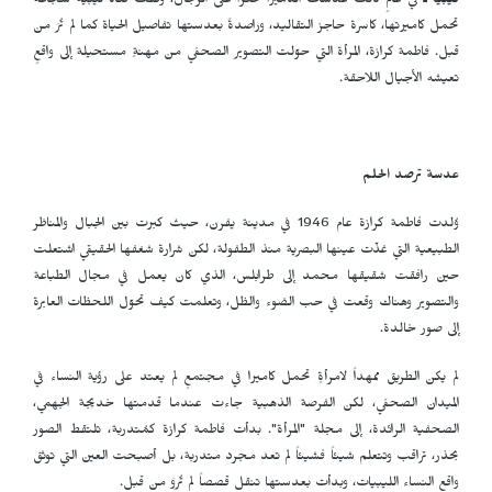
ليبيا ـ
في عالمٍ كانت عدسات الكاميرا حكراً على الرجال، وقفت فتاة ليبية شجاعة
تحمل كاميرتها، كاسرة حاجز التقاليد، وراصدةً بعدستها تفاصيل الحياة كما لم تُرَ من
قبل. فاطمة كرازة، المرأة التي حوّلت التصوير الصحفي من مهنةٍ مستحيلة إلى واقعٍ
تعيشه الأجيال اللاحقة.
عدسة ترصد الحلم
وُلدت فاطمة كرازة عام 1946 في مدينة يفرن، حيث كبرت بين الجبال والمناظر
الطبيعية التي غذّت عينها البصرية منذ الطفولة، لكن شرارة شغفها الحقيقي اشتعلت
حين رافقت شقيقها محمد إلى طرابلس، الذي كان يعمل في مجال الطباعة
والتصوير وهناك وقعت في حب الضوء والظل، وتعلمت كيف تحوّل اللحظات العابرة
إلى صور خالدة.
لم يكن الطريق ممهداً لامرأةٍ تحمل كاميرا في مجتمعٍ لم يعتد على رؤية النساء في
الميدان الصحفي، لكن الفرصة الذهبية جاءت عندما قدمتها خديجة الجهمي،
الصحفية الرائدة، إلى مجلة "المرأة". بدأت فاطمة كرازة كمُتدربة، تلتقط الصور
بحذر، تراقب وتتعلم شيئاً فشيئاً لم تعد مجرد متدربة، بل أصبحت العين التي توثق
واقع النساء الليبيات، وبدأت بعدستها تنقل قصصاً لم تُروَ من قبل.