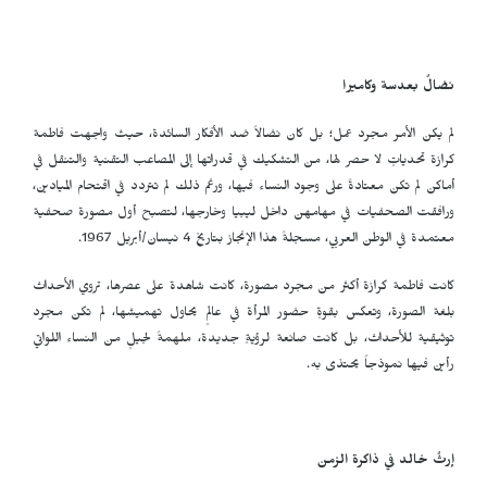
نضالٌ بعدسة وكاميرا
لم يكن الأمر مجرد عمل؛ بل كان نضالاً ضد الأفكار السائدة، حيث واجهت فاطمة
كرازة تحدياتٍ لا حصر لها، من التشكيك في قدراتها إلى المصاعب التقنية والتنقل في
أماكن لم تكن معتادةً على وجود النساء فيها، ورغم ذلك لم تتردد في اقتحام الميادين،
ورافقت الصحفيات في مهامهن داخل ليبيا وخارجها، لتصبح أول مصورة صحفية
معتمدة في الوطن العربي، مسجلةً هذا الإنجاز بتاريخ 4 نيسان/أبريل 1967.
كانت فاطمة كرازة أكثر من مجرد مصورة، كانت شاهدة على عصرها، تروي الأحداث
بلغة الصورة، وتعكس بقوةٍ حضور المرأة في عالمٍ يحاول تهميشها، لم تكن مجرد
توثيقية للأحداث، بل كانت صانعة لرؤيةٍ جديدة، ملهمةً لجيلٍ من النساء اللواتي
رأين فيها نموذجاً يحتذى به.
إرثٌ خالد في ذاكرة الزمن