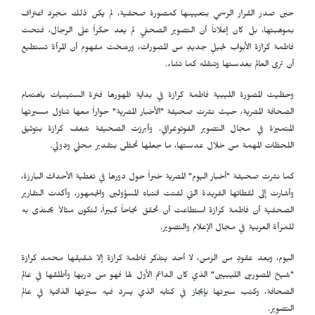
حين صدر القرار الرسمي بتعيينها كمصورة صحفية، لم يكن ذلك مجرد اعتراف
بموهبتها، بل كان إعلاناً أن التصوير الصحفي لم يعد حكراً على الرجال، فتحت
فاطمة كرازة الأبواب لجيلٍ جديدٍ من المصورات، ورسّخت مفهوم أن المرأة تستطيع
أن ترى العالم بعدستها وتنقله كما تشاء.
وحظيت المصورة الليبية فاطمة كرازة في بداية ظهورها فترة الستينيات باهتمام
الصحافة المصرية، حيث نشرت صحيفة "الأخبار المصرية" حواراً معها تناول مسيرتها
المتميزة في مجال التصوير الفوتوغرافي. وأبرزت الصحيفة شغف كرازة بتوثيق
اللحظات المهمة من خلال عدستها، ما جعلها تحظى بتقدير محلي ودولي.
كما نشرت صحيفة "أخبار اليوم" المصرية خبراً حول دورها في تغطية الأحداث البارزة،
وأشارت إلى لقطاتها الفريدة التي لفتت انتباه المسؤولين والجمهور، وأكدت التقارير
الصحفية أن فاطمة كرازة استطاعت أن تحقق نجاحاً كبيراً، لتكون مثالاً يحتذى به
للمرأة العربية في مجال الإعلام والتصوير.
اليوم، وبعد عقودٍ من الزمن، لا أحد يتذكر فاطمة كرازة إلا شقيقها محمد كرازة
"شيخ المصورين الليبيين" الذي كان الداعم الأول لها فهو من دربها وأطلقها في عالم
الصحافة، وكتب سيرتها بإيجاز في كتابه الذي يسرد فيه سيرتها الذاتية في عالم
التصوير.