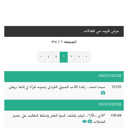
عرض المزيد من المقالات
الصفحة ٦ / ١٣٥
‹
٤
٥
٦
٧
٨
›
06/05/2026
12:06
سيما سمند… رائدة الأدب النسوي الكردي وصوت المرأة في إذاعة يريفان
05/05/2026
08:48
"الابن ـ الأم"… فيلم يكشف قسوة الفقر وتسلّط التقاليد على مصير
العاملات