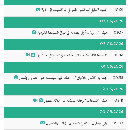
10:21
الحرية "أماركي"... المعنى التاريخي لـ "العودة إلى الأم"
03/06/2026
09:17
فيلم "زاري"… أول بصمة في تاريخ السينما الكردية
02/06/2026
08:41
"الساعة الخامسة عصراً"... حلم امرأة يتشكل في كابول
01/06/2026
09:35
جدارية "الأمل والأوراق"... رحلة لجوء مرسومة على جدار بروكسل
31/05/2026
09:11
فيلم "الساعات" رحلة نسائية عبر ثلاثة عصور
30/05/2026
09:07
زابل يسايان… ذاكرة تتحدى الإبادة والنسيان