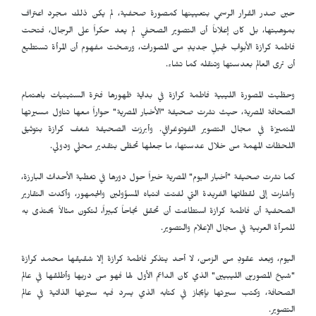
حين صدر القرار الرسمي بتعيينها كمصورة صحفية، لم يكن ذلك مجرد اعتراف
بموهبتها، بل كان إعلاناً أن التصوير الصحفي لم يعد حكراً على الرجال، فتحت
فاطمة كرازة الأبواب لجيلٍ جديدٍ من المصورات، ورسّخت مفهوم أن المرأة تستطيع
أن ترى العالم بعدستها وتنقله كما تشاء.
وحظيت المصورة الليبية فاطمة كرازة في بداية ظهورها فترة الستينيات باهتمام
الصحافة المصرية، حيث نشرت صحيفة "الأخبار المصرية" حواراً معها تناول مسيرتها
المتميزة في مجال التصوير الفوتوغرافي. وأبرزت الصحيفة شغف كرازة بتوثيق
اللحظات المهمة من خلال عدستها، ما جعلها تحظى بتقدير محلي ودولي.
كما نشرت صحيفة "أخبار اليوم" المصرية خبراً حول دورها في تغطية الأحداث البارزة،
وأشارت إلى لقطاتها الفريدة التي لفتت انتباه المسؤولين والجمهور، وأكدت التقارير
الصحفية أن فاطمة كرازة استطاعت أن تحقق نجاحاً كبيراً، لتكون مثالاً يحتذى به
للمرأة العربية في مجال الإعلام والتصوير.
اليوم، وبعد عقودٍ من الزمن، لا أحد يتذكر فاطمة كرازة إلا شقيقها محمد كرازة
"شيخ المصورين الليبيين" الذي كان الداعم الأول لها فهو من دربها وأطلقها في عالم
الصحافة، وكتب سيرتها بإيجاز في كتابه الذي يسرد فيه سيرتها الذاتية في عالم
التصوير.