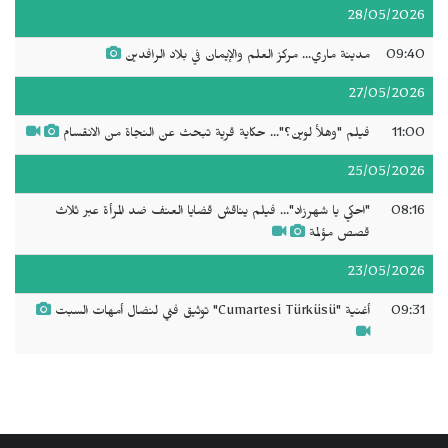
28/05/2026
09:40
مدينة ماري... مركز العلم والإيمان في بلاد الرافدين
27/05/2026
11:00
فيلم "وهلأ لوين؟"... حكاية قرية تبحث عن النجاة من الانقسام
25/05/2026
08:16
"احكي يا شهرزاد"... فيلم يناقش قضايا العنف ضد المرأة عبر ثلاث
قصص مؤلمة
23/05/2026
09:31
أغنية "Cumartesi Türküsü" توثيق فني لنضال أمهات السبت