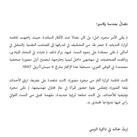
نضالٌ بعدسة وكاميرا
لم يكن الأمر مجرد عمل؛ بل كان نضالاً ضد الأفكار السائدة، حيث واجهت فاطمة
كرازة تحدياتٍ لا حصر لها، من التشكيك في قدراتها إلى المصاعب التقنية والتنقل في
أماكن لم تكن معتادةً على وجود النساء فيها، ورغم ذلك لم تتردد في اقتحام الميادين،
ورافقت الصحفيات في مهامهن داخل ليبيا وخارجها، لتصبح أول مصورة صحفية
معتمدة في الوطن العربي، مسجلةً هذا الإنجاز بتاريخ 4 نيسان/أبريل 1967.
كانت فاطمة كرازة أكثر من مجرد مصورة، كانت شاهدة على عصرها، تروي الأحداث
بلغة الصورة، وتعكس بقوةٍ حضور المرأة في عالمٍ يحاول تهميشها، لم تكن مجرد
توثيقية للأحداث، بل كانت صانعة لرؤيةٍ جديدة، ملهمةً لجيلٍ من النساء اللواتي
رأين فيها نموذجاً يحتذى به.
إرثٌ خالد في ذاكرة الزمن