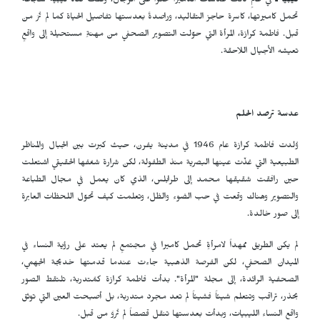
ليبيا ـ
في عالمٍ كانت عدسات الكاميرا حكراً على الرجال، وقفت فتاة ليبية شجاعة
تحمل كاميرتها، كاسرة حاجز التقاليد، وراصدةً بعدستها تفاصيل الحياة كما لم تُرَ من
قبل. فاطمة كرازة، المرأة التي حوّلت التصوير الصحفي من مهنةٍ مستحيلة إلى واقعٍ
تعيشه الأجيال اللاحقة.
عدسة ترصد الحلم
وُلدت فاطمة كرازة عام 1946 في مدينة يفرن، حيث كبرت بين الجبال والمناظر
الطبيعية التي غذّت عينها البصرية منذ الطفولة، لكن شرارة شغفها الحقيقي اشتعلت
حين رافقت شقيقها محمد إلى طرابلس، الذي كان يعمل في مجال الطباعة
والتصوير وهناك وقعت في حب الضوء والظل، وتعلمت كيف تحوّل اللحظات العابرة
إلى صور خالدة.
لم يكن الطريق ممهداً لامرأةٍ تحمل كاميرا في مجتمعٍ لم يعتد على رؤية النساء في
الميدان الصحفي، لكن الفرصة الذهبية جاءت عندما قدمتها خديجة الجهمي،
الصحفية الرائدة، إلى مجلة "المرأة". بدأت فاطمة كرازة كمُتدربة، تلتقط الصور
بحذر، تراقب وتتعلم شيئاً فشيئاً لم تعد مجرد متدربة، بل أصبحت العين التي توثق
واقع النساء الليبيات، وبدأت بعدستها تنقل قصصاً لم تُروَ من قبل.