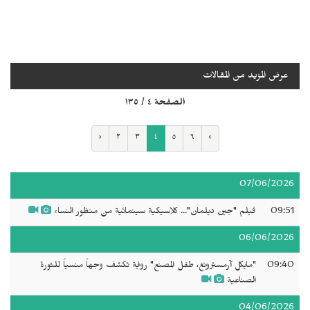
عرض المزيد من المقالات
الصفحة ٤ / ١٣٥
‹
٢
٣
٤
٥
٦
›
07/06/2026
09:51
فيلم "جين ديلمان"... كلاسيكية سينمائية من منظور النساء
06/06/2026
09:40
"مايكل آرمسترونغ، طفل المصنع" رواية تكشف وجهاً منسياً للثورة
الصناعية
04/06/2026