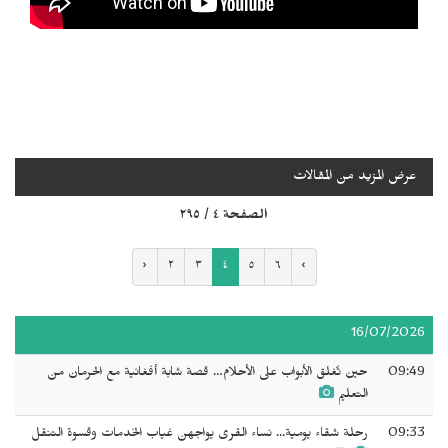
عرض المزيد من المقالات
الصفحة ٤ / ٢٩٥
‹
٢
٣
٤
٥
٦
›
16/07/2026
09:49
حين تُغلق الأبواب على الأحلام… قصة شابة أفغانية مع الحرمان من
التعليم
09:33
رحلة شقاء يومية... نساء القرى يواجهن غياب الخدمات وقسوة التنقل