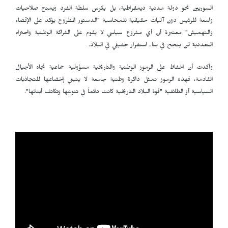
السوريين نحو دولة مدنية ديمقراطية، بل يكرس سلطة الفرد ويمنح صلاحيات
واسعة للرئيس دون آليات حقيقية للمحاسبة "الدستور المطروح يؤكد على الإقصاء
والتهميش" معتبرة أن أي مشروع سياسي لا يقوم على الشراكة الوطنية واحترام
التعددية لن ينجح في بناء استقرار حقيقي في البلاد.
وأكدت أن الحفاظ على الرموز الوطنية والتاريخية مسؤولية جماعية تجاه الأجيال
القادمة، فهذه الرموز تمثل ذاكرة وطنية جامعة لا ينبغي إخضاعها للتجاذبات
السياسية أو الطائفية "قوة البلاد التاريخية كانت دائماً في تنوعها وتكاتف أبنائها".