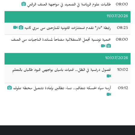
08:00
طالبات علوم الرياضة في الصعيد في مواجهة العنف الرقمي
11/07/2026
08:25
رابطة "دار" تقدم استشارات قانونية للنازحين من سري كانيه
08:00
جمعية تونسية تجعل الاستقلالية مفتاحاً لمساندة الناجيات من العنف
10/07/2026
10:02
فصول دراسية في الظل... فتيات باميان يواجهن قيود طالبان بالتعليم
09:12
أزمة مياه الحسكة تتفاقم... نساء تطالبن بإعادة تشغيل محطة علوك