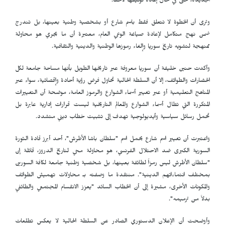
الجديدة، حتى في حال إعادة توثيقها لاحقاً.
وترى أن الخطوة لا تتعلق فقط باسم شارع أو بشخصية وطنية بعينها، بل تندرج
ضمن نهج متكامل لإعادة صياغة الوعي العام، معتبرة أن ما يجري هو محاولة
ممنهجة لتشويه تاريخ سوريا وإلغاء رموزها الوطنية والدينية والثقافية.
وأكدت حنين خليفة أن سوريا معروفة عبر تاريخها الطويل بأنها مساحة جامعة لكل
الحضارات والطوائف، إلا أن السلطة الحالية تحاول فرض رؤية أحادة وإقصائية، سواء عبر
المناهج التعليمية أو عبر تغيير أسماء الشوارع والرموز العامة، موضحة أن التغييرات
المتكررة التي تطال أسماء الشوارع والمعالم التاريخية ليست قرارات إدارية عابرة بل
تحمل رسائل سياسية وأيديولوجية تهدف إلى تثبيت خطاب ديني متشدد.
واعتبرت أن تغيير اسم شارع يحمل اسم "سلطان باشا الأطرش"، أحد أبرز قادة الثورة
السورية الكبرى ضد الاحتلال الفرنسي، هو محاولة محي لتاريخ الدروز، قائلة إن
"سلطان الأطرش ليس رمزاً لطائفة بعينها، بل شخصية وطنية جامعة لكافة السورين
بمختلف انتماءاتهم الدينية". منتقدة ما وصفته بـ محاولات تهميش الطوائف
والمكونات الأخرى، مشيرة إلى أن الخطاب السائد "يعزز الانقسام المجتمعي والطائفي
بدلاً من ترميمه".
وأوضحت أن الإعلان الدستوري الصادر عن السلطة الحالية لا يعكس تطلعات