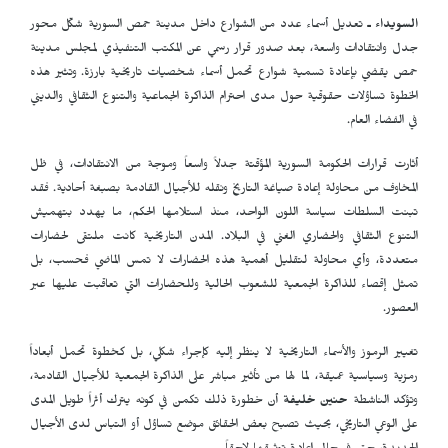
السويداء ـ
تعديل أسماء عدد من الشوارع داخل مدينة حمص السورية شكّل محور
جدل وانتقادات واسعة، بعد صدور قرار رسمي عن المكتب التنفيذي لمجلس مدينة
حمص يقضي بإعادة تسمية شوارع تحمل أسماء شخصيات تاريخية بارزة. وتثير هذه
الخطوة تساؤلات حقوقية حول مدى احترام الذاكرة الجماعية والتنوع الثقافي والديني
في الفضاء العام.
أثارت قرارات الحكومة السورية المؤقتة جدلاً واسعاً وموجة من الانتقادات، في ظل
المخاوف من محاولة إعادة صياغة التاريخ ونقله للأجيال القادمة بصبغة أحادية. فقد
تبنت السلطات سياسة اللون الواحد، منذ استلامها الحكم، ما يهدد بتهميش
التنوع الثقافي والحضاري الغني في البلاد. المدن التاريخية كانت ملتقى لحضارات
متعددة، وأي محاولة لتقليل أهمية هذه الحضارات لا تمس الماضي فحسب، بل
تمثل إقصاء للذاكرة الجمعية للشعوب الحالية وللحضارات التي تعاقبت عليها عبر
العصور.
تغيير الرموز والأسماء التاريخية لا ينظر إليه كإجراء شكلي، بل كخطوة تحمل أبعاداً
رمزية وسياسية عميقة، لما لها من تأثير مباشر على الذاكرة الجمعية للأجيال القادمة،
وتؤكد الناشطة
حنين خليفة
أن خطورة ذلك تكمن في كونه يترك أثراً طويل المدى
على الوعي التاريخي، بحيث تصبح بعض الحقائق موضع تساؤل أو التباس لدى الأجيال