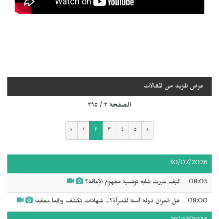
عرض المزيد من المقالات
الصفحة ٢ / ٢٩٥
‹
١
٢
٣
٤
٥
›
30/07/2026
08:05
كيف غيرت شابة تونسية مفهوم الإعاقة؟
08:00
هل العراق دولة آمنة للمرأة؟... شهادات تكشف واقعاً معقداً