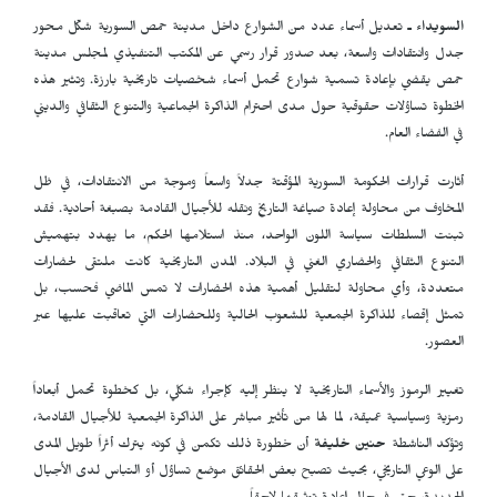
السويداء ـ
تعديل أسماء عدد من الشوارع داخل مدينة حمص السورية شكّل محور
جدل وانتقادات واسعة، بعد صدور قرار رسمي عن المكتب التنفيذي لمجلس مدينة
حمص يقضي بإعادة تسمية شوارع تحمل أسماء شخصيات تاريخية بارزة. وتثير هذه
الخطوة تساؤلات حقوقية حول مدى احترام الذاكرة الجماعية والتنوع الثقافي والديني
في الفضاء العام.
أثارت قرارات الحكومة السورية المؤقتة جدلاً واسعاً وموجة من الانتقادات، في ظل
المخاوف من محاولة إعادة صياغة التاريخ ونقله للأجيال القادمة بصبغة أحادية. فقد
تبنت السلطات سياسة اللون الواحد، منذ استلامها الحكم، ما يهدد بتهميش
التنوع الثقافي والحضاري الغني في البلاد. المدن التاريخية كانت ملتقى لحضارات
متعددة، وأي محاولة لتقليل أهمية هذه الحضارات لا تمس الماضي فحسب، بل
تمثل إقصاء للذاكرة الجمعية للشعوب الحالية وللحضارات التي تعاقبت عليها عبر
العصور.
تغيير الرموز والأسماء التاريخية لا ينظر إليه كإجراء شكلي، بل كخطوة تحمل أبعاداً
رمزية وسياسية عميقة، لما لها من تأثير مباشر على الذاكرة الجمعية للأجيال القادمة،
وتؤكد الناشطة
حنين خليفة
أن خطورة ذلك تكمن في كونه يترك أثراً طويل المدى
على الوعي التاريخي، بحيث تصبح بعض الحقائق موضع تساؤل أو التباس لدى الأجيال