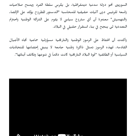
السوريين نحو دولة مدنية ديمقراطية، بل يكرس سلطة الفرد ويمنح صلاحيات
واسعة للرئيس دون آليات حقيقية للمحاسبة "الدستور المطروح يؤكد على الإقصاء
والتهميش" معتبرة أن أي مشروع سياسي لا يقوم على الشراكة الوطنية واحترام
التعددية لن ينجح في بناء استقرار حقيقي في البلاد.
وأكدت أن الحفاظ على الرموز الوطنية والتاريخية مسؤولية جماعية تجاه الأجيال
القادمة، فهذه الرموز تمثل ذاكرة وطنية جامعة لا ينبغي إخضاعها للتجاذبات
السياسية أو الطائفية "قوة البلاد التاريخية كانت دائماً في تنوعها وتكاتف أبنائها".