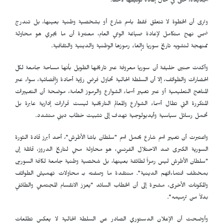
الجديدة، حتى في حال إعادة توثيقها لاحقاً.
وترى أن الخطوة لا تتعلق فقط باسم شارع أو بشخصية وطنية بعينها، بل تندرج
ضمن نهج متكامل لإعادة صياغة الوعي العام، معتبرة أن ما يجري هو محاولة
ممنهجة لتشويه تاريخ سوريا وإلغاء رموزها الوطنية والدينية والثقافية.
وأكدت حنين خليفة أن سوريا معروفة عبر تاريخها الطويل بأنها مساحة جامعة لكل
الحضارات والطوائف، إلا أن السلطة الحالية تحاول فرض رؤية أحادة وإقصائية، سواء عبر
المناهج التعليمية أو عبر تغيير أسماء الشوارع والرموز العامة، موضحة أن التغييرات
المتكررة التي تطال أسماء الشوارع والمعالم التاريخية ليست قرارات إدارية عابرة بل
تحمل رسائل سياسية وأيديولوجية تهدف إلى تثبيت خطاب ديني متشدد.
واعتبرت أن تغيير اسم شارع يحمل اسم "سلطان باشا الأطرش"، أحد أبرز قادة الثورة
السورية الكبرى ضد الاحتلال الفرنسي، هو محاولة محي لتاريخ الدروز، قائلة إن
"سلطان الأطرش ليس رمزاً لطائفة بعينها، بل شخصية وطنية جامعة لكافة السورين
بمختلف انتماءاتهم الدينية". منتقدة ما وصفته بـ محاولات تهميش الطوائف
والمكونات الأخرى، مشيرة إلى أن الخطاب السائد "يعزز الانقسام المجتمعي والطائفي
بدلاً من ترميمه".
وأوضحت أن الإعلان الدستوري الصادر عن السلطة الحالية لا يعكس تطلعات