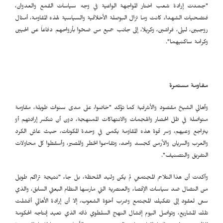
"جسّدت إرادة شعب اختار المواجهة الواعية في وجه سياسات القمع والعدوان،
فتضحيات الشهداء كانت وما تزال البوصلة الأخلاقية والسياسية لهذه المقاومة، أمثال
روجبين، ليلى، فراشين، وكريلا، إلى جانب جميع من ضحّوا بأرواحهم دفاعاً عن الحيين
وكرامة ساكنيهما".
مقاومة مستمرة
وأهالي الشيخ مقصود والأشرفية كما تؤكد "خاضوا، على مدى سنوات طويلة، مقاومة
متواصلة في ظل الحصار والهجمات والانتهاكات الممنهجة، دون أن تنكسر إرادتهم أو
يتراجع وعيهم، وسر قوة هذه المقاومة يكمن في وحدة المكونات، حيث عاش الكرد
والعرب والسريان والأرمن كجسد واحد، وتقاسموا الخطر والمصير، وأسقطوا كل محاولات
التفريق والتصنيف".
وأكدت أن هذا التلاحم المجتمعي لم يكن وليد اللحظة، بل جاء "نتيجة تراكم طويل
من النضال ضد سياسات الإقصاء والعنصرية التي مارسها النظام البعثي السابق، والذي
سعى لعقود إلى تفكيك المجتمع وضرب أخوّة الشعوب، إلا أن إرادة الأهالي أفشلت
تلك المشاريع، وتواصل اليوم إفشال النهج السلطوي ذاته الذي تعيد إنتاجه الحكومة