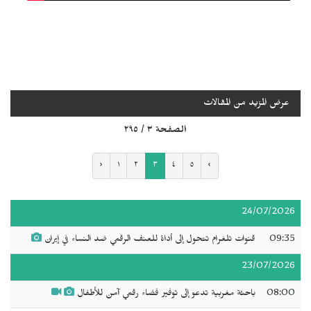
عرض المزيد من المقالات
الصفحة ٣ / ٢٩٥
‹
١
٢
٣
٤
٥
›
24/07/2026
09:35
قنوات تلغرام تتحول إلى أداة للعنف الرقمي ضد النساء في إيران
23/07/2026
08:00
باحثة مغربية تدعو إلى توفير فضاء رقمي آمن للأطفال