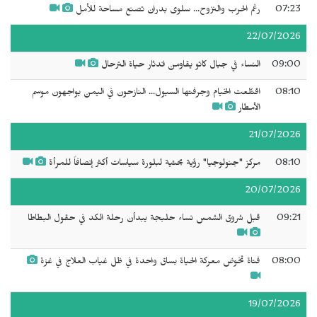
07:23
رغم الحرب والنزوح... سلوى بدران تصنع مساحة للأمل
22/07/2026
09:00
النساء في جبال كاتو يقاومن اندثار حياة الترحال
08:10
اقتُلعت الخيام وجرفتها السيول... النازحون في اليمن يواجهون موسم
الأمطار
21/07/2026
08:10
مركز "جنولوجيا" رؤية بحثية لبلورة سياسات أكثر إنصافاً للمرأة
20/07/2026
09:21
قبل شروق الشمس نساء حلبجة يبدأن رحلة الكد في حقول البطاطا
08:00
فتاة تخوض معركة الحياة بساق واحدة في ظل غياب العلاج في غزة
19/07/2026