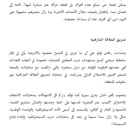
يمكن فصله عن سياق هذه الجرائم، بل يجعله شراكة غير مباشرة فيها", لافتة إلى
فقدان نساء وأطفال وفتيات خلال الأحداث الأخيرة، وما يزال مصيرهم مجهولاً حتى
اليوم دون أي تحرك جاد أو مساءلة حقيقية.
تمزيق العلاقة التاريخية
وشددت ريحان لوقو على أن ما جرى في الشيخ مقصود والأشرفية يأتي في إطار
مخطط سياسي أوسع يستهدف ضرب التعايش المشترك، خصوصاً في أعقاب اللقاءات
التي عقدتها الحكومة المؤقتة مع دول مجاورة، والتي ترافقت مع محاولات واضحة
لتسليم الحيين للاحتلال التركي ومرتزقته، في محاولة لتمزيق العلاقة التاريخية بين
مكونات المنطقة.
وشعوب إقليم شمال وشرق سوريا كما تؤكد وبرغم كل الانتهاكات ومحاولات الالتفاف
والاختراق "أثبتت عبر التجربة قدرتها على حماية وحدتها وإفشال مشاريع الفتنة،
فالنموذج القائم في الإقليم، والمستند إلى أسس الأمة الديمقراطية والوحدة الوطنية،
شكل ولا يزال سداً منيعاً في وجه كل محاولات ضرب الديمقراطية وإعادة إنتاج
الاستبداد".