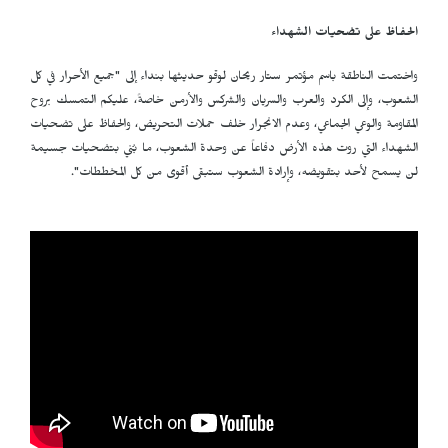
الحفاظ على تضحيات الشهداء
واختمت الناطقة باسم مؤتمر ستار ريحان لوقو حديثها بنداء إلى "جميع الأحرار في كل
الشعوب، وإلى الكرد والعرب والسريان والشركس والأرمن خاصةً، عليكم التمسك بروح
المقاومة والوعي الجماعي، وعدم الانجرار خلف حملات التحريض، والحفاظ على تضحيات
الشهداء التي روت هذه الأرض دفاعاً عن وحدة الشعوب، ما بُني بتضحيات جسيمة
لن يسمح لأحد بتقويضه، وإرادة الشعوب ستبقى أقوى من كل المخططات".