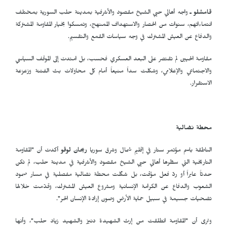
قامشلو
ـ
واجه أهالي حيي الشيخ مقصود والأشرفية بمدينة حلب السورية بمختلف
انتماءاتهم، سنوات من الحصار والاستهداف الممنهج، وتمسكوا بخيار المقاومة المشتركة
والدفاع عن العيش المشترك في وجه سياسات القمع والتقسيم.
مقاومة الحيين لم تقتصر على البعد العسكري فحسب، بل امتدت إلى الموقف السياسي
والاجتماعي والإعلامي، وشكلت سداً منيعاً أمام كل محاولات بث الفتنة وزعزعة
الاستقرار.
محطة نضالية
الناطقة باسم مؤتمر ستار في إقليم شمال وشرق سوريا
ريحان لوقو
أكدت أن "المقاومة
التاريخية التي سطّرها أهالي حيي الشيخ مقصود والأشرفية في مدينة حلب، لم تكن
حدثاً عابراً أو ردّ فعل مؤقت، بل شكّلت محطة نضالية مفصلية في مسار صمود
الشعوب والدفاع عن الكرامة الإنسانية ومشروع العيش المشترك، وقدّمت خلالها
تضحيات جسيمة في سبيل حماية الأرض وصون إرادة الإنسان الحر".
وترى أن "المقاومة انطلقت من إرث الشهيدة دنيز والشهيد زياد حلب"، وأنها