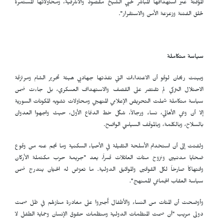
المؤقتة عبر استهدافها المباشر لحيي الشيخ مقصود والأشرفية، ومحاولاتها المستمرة
لخلق الفتنة وزعزعة الأمن والاستقرار".
سياسة متكاملة
وبينت ريحان لوقو أن الاعتداءات التي نفذتها جهاديي هيئة تحرير الشام ومرتزقة
الاحتلال التركي لم تقتصر على القصف والاستهداف العسكري، بل جاءت ضمن
سياسة متكاملة شملت التحريض الإعلامي المنهجي ومحاولات تشويه المكونات السورية
إلا أن وعي الأهالي، نساء ورجالاً، شكّل خط الدفاع الأول، حيث واجهوا العدوان
بالسلاح، وبالكلمة، وبالموقف السياسي الواضح.
ولفتت إلى أن استخدام الأسلحة الثقيلة في الأحياء السكنية وما نجم عنه من وقوع
ضحايا مدنيين ونزوح مئات العائلات قسراً، يعد "جريمة حرب مكتملة الأركان
وانتهاكاً صارخاً لكل القوانين والمواثيق الدولية. ما تعرّض له الحيّان يندرج ضمن
سياسة العقاب الجماعي الممنهج".
وأوضحت أن المئات من النساء والأطفال أُجبروا على مغادرة منازلهم في ظل صمت
دولي مريب "أن صمت المنظمات الدولية ومنظمات حقوق الإنسان وحماية الطفل لا