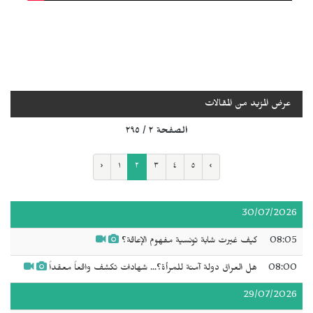
عرض المزيد من المقالات
الصفحة ٢ / ٢٩٥
‹
١
٢
٣
٤
٥
›
30/07/2026
08:05
كيف غيرت شابة تونسية مفهوم الإعاقة؟
08:00
هل العراق دولة آمنة للمرأة؟... شهادات تكشف واقعاً معقداً
29/07/2026