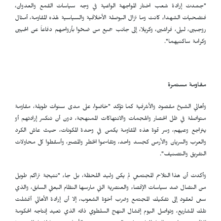
"جسّدت إرادة شعب اختار المواجهة الواعية في وجه سياسات القمع والعدوان،
فتضحيات الشهداء كانت وما تزال البوصلة الأخلاقية والسياسية لهذه المقاومة، أمثال
روجبين، ليلى، فراشين، وكريلا، إلى جانب جميع من ضحّوا بأرواحهم دفاعاً عن الحيين
وكرامة ساكنيهما".
مقاومة مستمرة
وأهالي الشيخ مقصود والأشرفية كما تؤكد "خاضوا، على مدى سنوات طويلة، مقاومة
متواصلة في ظل الحصار والهجمات والانتهاكات الممنهجة، دون أن تنكسر إرادتهم أو
يتراجع وعيهم، وسر قوة هذه المقاومة يكمن في وحدة المكونات، حيث عاش الكرد
والعرب والسريان والأرمن كجسد واحد، وتقاسموا الخطر والمصير، وأسقطوا كل محاولات
التفريق والتصنيف".
وأكدت أن هذا التلاحم المجتمعي لم يكن وليد اللحظة، بل جاء "نتيجة تراكم طويل
من النضال ضد سياسات الإقصاء والعنصرية التي مارسها النظام البعثي السابق، والذي
سعى لعقود إلى تفكيك المجتمع وضرب أخوّة الشعوب، إلا أن إرادة الأهالي أفشلت
تلك المشاريع، وتواصل اليوم إفشال النهج السلطوي ذاته الذي تعيد إنتاجه الحكومة