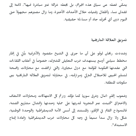
يمكن فصله عن سياق هذه الجرائم، بل يجعله شراكة غير مباشرة فيها", لافتة إلى
فقدان نساء وأطفال وفتيات خلال الأحداث الأخيرة، وما يزال مصيرهم مجهولاً حتى
اليوم دون أي تحرك جاد أو مساءلة حقيقية.
تمزيق العلاقة التاريخية
وشددت ريحان لوقو على أن ما جرى في الشيخ مقصود والأشرفية يأتي في إطار
مخطط سياسي أوسع يستهدف ضرب التعايش المشترك، خصوصاً في أعقاب اللقاءات
التي عقدتها الحكومة المؤقتة مع دول مجاورة، والتي ترافقت مع محاولات واضحة
لتسليم الحيين للاحتلال التركي ومرتزقته، في محاولة لتمزيق العلاقة التاريخية بين
مكونات المنطقة.
وشعوب إقليم شمال وشرق سوريا كما تؤكد وبرغم كل الانتهاكات ومحاولات الالتفاف
والاختراق "أثبتت عبر التجربة قدرتها على حماية وحدتها وإفشال مشاريع الفتنة،
فالنموذج القائم في الإقليم، والمستند إلى أسس الأمة الديمقراطية والوحدة الوطنية،
شكل ولا يزال سداً منيعاً في وجه كل محاولات ضرب الديمقراطية وإعادة إنتاج
الاستبداد".