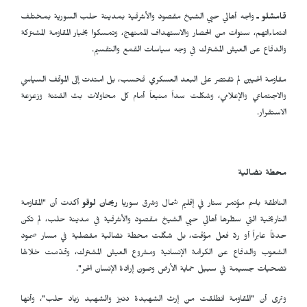
قامشلو
ـ
واجه أهالي حيي الشيخ مقصود والأشرفية بمدينة حلب السورية بمختلف
انتماءاتهم، سنوات من الحصار والاستهداف الممنهج، وتمسكوا بخيار المقاومة المشتركة
والدفاع عن العيش المشترك في وجه سياسات القمع والتقسيم.
مقاومة الحيين لم تقتصر على البعد العسكري فحسب، بل امتدت إلى الموقف السياسي
والاجتماعي والإعلامي، وشكلت سداً منيعاً أمام كل محاولات بث الفتنة وزعزعة
الاستقرار.
محطة نضالية
الناطقة باسم مؤتمر ستار في إقليم شمال وشرق سوريا
ريحان لوقو
أكدت أن "المقاومة
التاريخية التي سطّرها أهالي حيي الشيخ مقصود والأشرفية في مدينة حلب، لم تكن
حدثاً عابراً أو ردّ فعل مؤقت، بل شكّلت محطة نضالية مفصلية في مسار صمود
الشعوب والدفاع عن الكرامة الإنسانية ومشروع العيش المشترك، وقدّمت خلالها
تضحيات جسيمة في سبيل حماية الأرض وصون إرادة الإنسان الحر".
وترى أن "المقاومة انطلقت من إرث الشهيدة دنيز والشهيد زياد حلب"، وأنها