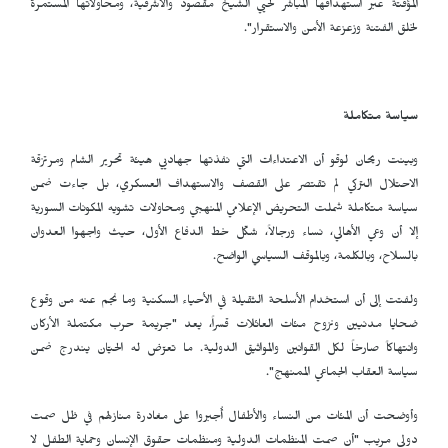
المؤقتة عبر استهدافها المباشر لحيي الشيخ مقصود والأشرفية، ومحاولاتها المستمرة
لخلق الفتنة وزعزعة الأمن والاستقرار".
سياسة متكاملة
وبينت ريحان لوقو أن الاعتداءات التي نفذتها جهاديي هيئة تحرير الشام ومرتزقة
الاحتلال التركي لم تقتصر على القصف والاستهداف العسكري، بل جاءت ضمن
سياسة متكاملة شملت التحريض الإعلامي المنهجي ومحاولات تشويه المكونات السورية
إلا أن وعي الأهالي، نساء ورجالاً، شكّل خط الدفاع الأول، حيث واجهوا العدوان
بالسلاح، وبالكلمة، وبالموقف السياسي الواضح.
ولفتت إلى أن استخدام الأسلحة الثقيلة في الأحياء السكنية وما نجم عنه من وقوع
ضحايا مدنيين ونزوح مئات العائلات قسراً، يعد "جريمة حرب مكتملة الأركان
وانتهاكاً صارخاً لكل القوانين والمواثيق الدولية. ما تعرّض له الحيّان يندرج ضمن
سياسة العقاب الجماعي الممنهج".
وأوضحت أن المئات من النساء والأطفال أُجبروا على مغادرة منازلهم في ظل صمت
دولي مريب "أن صمت المنظمات الدولية ومنظمات حقوق الإنسان وحماية الطفل لا