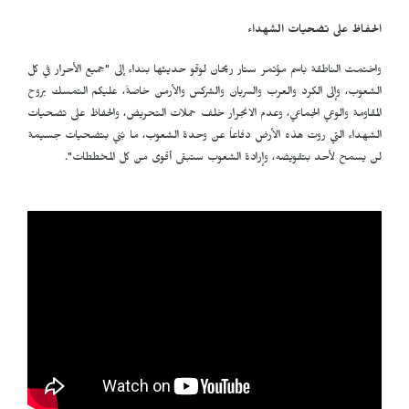
الحفاظ على تضحيات الشهداء
واختمت الناطقة باسم مؤتمر ستار ريحان لوقو حديثها بنداء إلى "جميع الأحرار في كل
الشعوب، وإلى الكرد والعرب والسريان والشركس والأرمن خاصةً، عليكم التمسك بروح
المقاومة والوعي الجماعي، وعدم الانجرار خلف حملات التحريض، والحفاظ على تضحيات
الشهداء التي روت هذه الأرض دفاعاً عن وحدة الشعوب، ما بُني بتضحيات جسيمة
لن يسمح لأحد بتقويضه، وإرادة الشعوب ستبقى أقوى من كل المخططات".