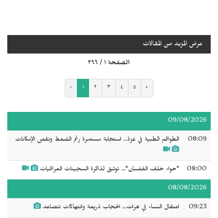
عرض المزيد من المقالات
الصفحة ١ / ٢٩٦
‹
١
٢
٣
٤
٥
›
09/08/2026
08:09
الطواقم الطبية في غزة... استجابة مستمرة رغم الضغط ونقص الإمكانات
08:00
"حواء خلف القضبان"... توثيق لذاكرة السجينات العراقيات
08/08/2026
09:23
اعتقال النساء في هرات... الحجاب ذريعة وانتهاكات تتصاعد