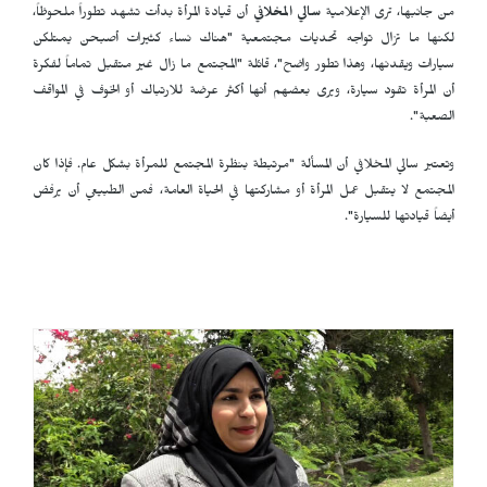
من جانبها، ترى الإعلامية
سالي المخلافي
أن قيادة المرأة بدأت تشهد تطوراً ملحوظاً،
لكنها ما تزال تواجه تحديات مجتمعية "هناك نساء كثيرات أصبحن يمتلكن
سيارات ويقدنها، وهذا تطور واضح"، قائلة "المجتمع ما زال غير متقبل تماماً لفكرة
أن المرأة تقود سيارة، ويرى بعضهم أنها أكثر عرضة للارتباك أو الخوف في المواقف
الصعبة".
وتعتبر سالي المخلافي أن المسألة "مرتبطة بنظرة المجتمع للمرأة بشكل عام. فإذا كان
المجتمع لا يتقبل عمل المرأة أو مشاركتها في الحياة العامة، فمن الطبيعي أن يرفض
أيضاً قيادتها للسيارة".