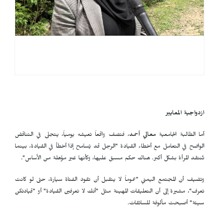
ازدواجية المعايير
أما الطالبة الجامعية
معالي أحمد
، فتصف واقعاً تعيشه يومياً، يتجلى في التناقض
الواضح في التعامل مع أخطاء القيادة "الرجل قد يُسامح إذا أخطأ في القيادة، بينما
تُنتقد المرأة بشكل أكبر. هناك حكم مسبق عليها، وكأنها غير مؤهلة من الأساس".
وتضيف أن المجتمع اليمني "عموماً لا يتقبل أن تقود الفتاة سيارة، حتى لو كانت
تعرف"، مشيرة إلى أن التعليقات المهينة مثل "أنك لا تعرفين القيادة" أو "قيادتكن
سيئة" أصبحت مألوفة للسائقات.