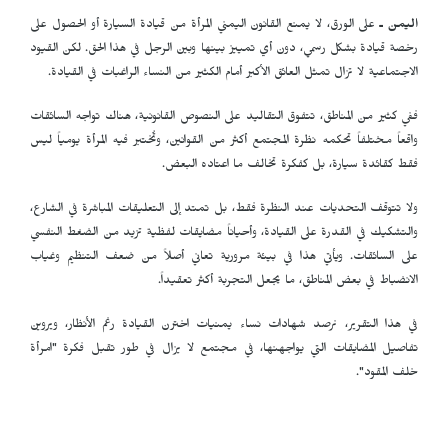
اليمن ـ
على الورق، لا يمنع القانون اليمني المرأة من قيادة السيارة أو الحصول على
رخصة قيادة بشكل رسمي، دون أي تمييز بينها وبين الرجل في هذا الحق. لكن القيود
الاجتماعية لا تزال تمثل العائق الأكبر أمام الكثير من النساء الراغبات في القيادة.
ففي كثير من المناطق، تتفوق التقاليد على النصوص القانونية، هناك تواجه السائقات
واقعاً مختلفاً تحكمه نظرة المجتمع أكثر من القوانين، وتُختبر فيه المرأة يومياً ليس
فقط كقائدة سيارة، بل كفكرة تخالف ما اعتاده البعض.
ولا تتوقف التحديات عند النظرة فقط، بل تمتد إلى التعليقات المباشرة في الشارع،
والتشكيك في القدرة على القيادة، وأحياناً مضايقات لفظية تزيد من الضغط النفسي
على السائقات. ويأتي هذا في بيئة مرورية تعاني أصلاً من ضعف التنظيم وغياب
الانضباط في بعض المناطق، ما يجعل التجربة أكثر تعقيداً.
في هذا التقرير، نرصد شهادات نساء يمنيات اخترن القيادة رغم الأنظار، ويروين
تفاصيل المضايقات التي يواجهنها، في مجتمع لا يزال في طور تقبل فكرة "امرأة
خلف المقود".