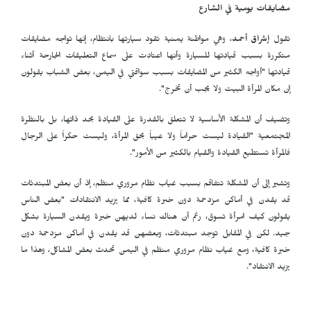
مضايقات يومية في الشارع
تقول
إشراق أحمد
، وهي مواطنة يمنية تقود سيارتها بانتظام، إنها تواجه مضايقات
متكررة بسبب قيادتها للسيارة وأنها اعتادت على سماع التعليقات الجارحة أثناء
قيادتها "أواجه الكثير من المضايقات بسبب سواقتي في اليمن، بعض الشباب يقولون
إن مكان المرأة البيت ولا يجب أن تخرج".
وتضيف أن المشكلة الأساسية لا تتعلق بالقدرة على القيادة بحد ذاتها، بل بالنظرة
المجتمعية "القيادة ليست حراماً ولا عيباً بحق المرأة، وليست حكراً على الرجال
فالمرأة تستطيع القيادة والقيام بالكثير من الأمور".
وتشير إلى أن المشكلة تتفاقم بسبب غياب نظام مروري منظم، إذ أن بعض المبتدئات
قد يقدن في أماكن مزدحمة دون خبرة كافية، مما يزيد الانتقادات "بعض الناس
يقولون كيف امرأة تسوق، رغم أن هناك نساء لديهن خبرة ويقدن السيارة بشكل
جيد. لكن في المقابل توجد مبتدئات، وبعضهن قد يقدن في أماكن مزدحمة دون
خبرة كافية، ومع غياب نظام مروري منظم في اليمن تحدث بعض المشاكل، وهذا ما
يزيد الانتقاد".