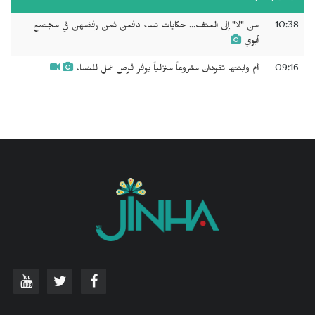
10:38
من "لا" إلى العنف... حكايات نساء دفعن ثمن رفضهن في مجتمع
أبوي
09:16
أم وابنتها تقودان مشروعاً منزلياً يوفر فرص عمل للنساء