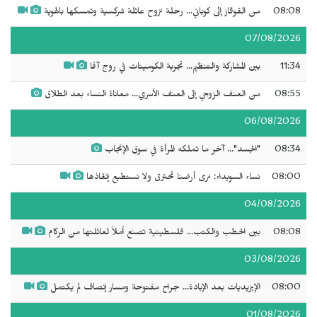
08:08
من القوقاز إلى كوباني... رحلة نزوح عائلة شركسية وتمسكها بالهوية
07/08/2026
11:34
بين المشاركة والتنظيم... تجربة الكومينات في روج آفا
08:55
من العنف الزوجي إلى العنف الأسري... معاناة النساء بعد الطلاق
06/08/2026
08:34
"الجسد"... آخر ما تملكه المرأة في سوق الإنجاب
08:00
نساء السويداء: نرى أرضنا تحترق ولا نستطيع إنقاذها
04/08/2026
08:08
بين الحطب والكتب... فلسطينية تصنع أملاً لعائلتها من الركام
03/08/2026
08:00
الإيزيديات بعد الإبادة... جراح مفتوحة ومسار إنصاف لم يكتمل
01/08/2026