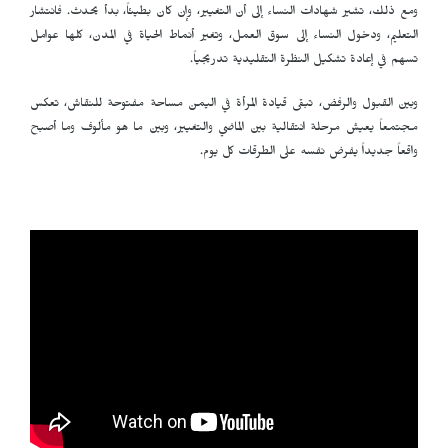
ومع ذلك، تشير شهادات النساء إلى أن التغيير، وإن كان بطيئاً، بدأ يحدث. فانتشار
التعليم، ودخول النساء إلى سوق العمل، وتغير أنماط الحياة في المدن، كلها عوامل
تسهم في إعادة تشكيل النظرة التقليدية تدريجياً.
وبين القبول والرفض، تبقى قيادة المرأة في اليمن مساحة مفتوحة للنقاش، تعكس
مجتمعاً يعيش مرحلة انتقالية بين الماضي والتغيير، وبين ما هو مألوف وما أصبح
واقعاً جديداً يفرض نفسه على الطرقات كل يوم.