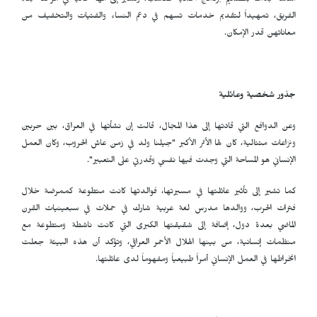
أساسه بدأت بتصميم برنامج الحماية المناسب، وتشير إلى أنها حالياً في مرحلة بناء
الفريق، تمهيداً لتقديم خدمات تسهم في دعم النساء والفتيات والتخفيف من
معاناتهن قدر الإمكان.
جذور شخصية وعائلية
وعن الدوافع التي قادتها إلى هذا المجال، قالت إن نشأتها في العراق، بين حربين
ونزاعات متتالية، كان لها الأثر الأكبر "جيلنا ولد في زمن عاش الحروب، وكان العمل
الإنساني هو المساحة التي وجدت فيها نفسي وقدرتي على التعبير".
كما تشير إلى تأثير عائلتها في مسيرتها، فوالدتها كانت متطوعة كممرضة خلال
فترات الحرب، ووالدها مدرس لغة عربية شارك في حملات في سبعينيات القرن
الماضي بعدة دول، إضافة إلى شقيقتها الكبرى التي كانت ناشطة ومتطوعة مع
منظمات إنسانية، من بينها الهلال الأحمر العراقي، وتؤكد أن هذه البيئة جعلت
انخراطها في العمل الإنساني أمراً طبيعياً ومفهوماً لدى عائلتها.