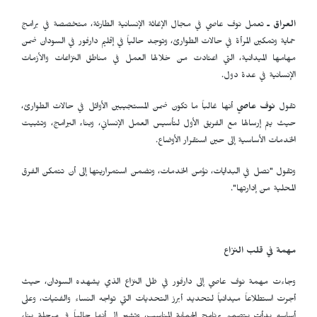
العراق ـ
تعمل نوف عاصي في مجال الإغاثة الإنسانية الطارئة، متخصصة في برامج
حماية وتمكين المرأة في حالات الطوارئ، وتوجد حالياً في إقليم دارفور في السودان ضمن
مهامها الميدانية، التي اعتادت من خلالها العمل في مناطق النزاعات والأزمات
الإنسانية في عدة دول.
تقول
نوف عاصي
أنها غالباً ما تكون ضمن المستجيبين الأوائل في حالات الطوارئ،
حيث يتم إرسالها مع الفريق الأول لتأسيس العمل الإنساني، وبناء البرامج، وتثبيت
الخدمات الأساسية إلى حين استقرار الأوضاع.
وتقول "نصل في البدايات، نؤمن الخدمات، ونضمن استمراريتها إلى أن تتمكن الفرق
المحلية من إدارتها".
مهمة في قلب النزاع
وجاءت مهمة نوف عاصي إلى دارفور في ظل النزاع الذي يشهده السودان، حيث
أجرت استطلاعاً ميدانياً لتحديد أبرز التحديات التي تواجه النساء والفتيات، وعلى