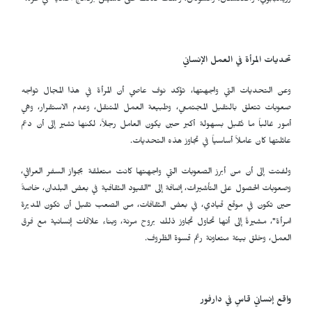
وزيمبابوي، وأفغانستان، والسودان، وعملت كذلك على تأسيس برنامج الحماية في غزة.
تحديات المرأة في العمل الإنساني
وعن التحديات التي واجهتها، تؤكد نوف عاصي أن المرأة في هذا المجال تواجه
صعوبات تتعلق بالتقبل المجتمعي، وطبيعة العمل المتنقل، وعدم الاستقرار، وهي
أمور غالباً ما تُقبل بسهولة أكبر حين يكون العامل رجلاً، لكنها تشير إلى أن دعم
عائلتها كان عاملاً أساسياً في تجاوز هذه التحديات.
ولفتت إلى أن من أبرز الصعوبات التي واجهتها كانت متعلقة بجواز السفر العراقي،
وصعوبات الحصول على التأشيرات، إضافة إلى "القيود الثقافية في بعض البلدان، خاصةً
حين تكون في موقع قيادي، في بعض الثقافات، من الصعب تقبل أن تكون المديرة
امرأة"، مشيرةً إلى أنها تحاول تجاوز ذلك بروح مرنة، وبناء علاقات إنسانية مع فرق
العمل، وخلق بيئة متعاونة رغم قسوة الظروف.
واقع إنساني قاسٍ في دارفور