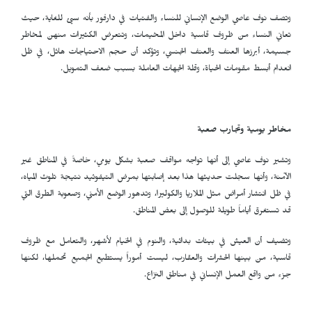
وتصف نوف عاصي الوضع الإنساني للنساء والفتيات في دارفور بأنه سيئ للغاية، حيث
تعاني النساء من ظروف قاسية داخل المخيمات، وتتعرض الكثيرات منهن لمخاطر
جسيمة، أبرزها العنف والعنف الجنسي، وتؤكد أن حجم الاحتياجات هائل، في ظل
انعدام أبسط مقومات الحياة، وقلة الجهات العاملة بسبب ضعف التمويل.
مخاطر يومية وتجارب صعبة
وتشير نوف عاصي إلى أنها تواجه مواقف صعبة بشكل يومي، خاصةً في المناطق غير
الآمنة، وأنها سجلت حديثها هذا بعد إصابتها بمرض التيفوئيد نتيجة تلوث المياه،
في ظل انتشار أمراض مثل الملاريا والكوليرا، وتدهور الوضع الأمني، وصعوبة الطرق التي
قد تستغرق أياماً طويلة للوصول إلى بعض المناطق.
وتضيف أن العيش في بيئات بدائية، والنوم في الخيام لأشهر، والتعامل مع ظروف
قاسية، من بينها الحشرات والعقارب، ليست أموراً يستطيع الجميع تحملها، لكنها
جزء من واقع العمل الإنساني في مناطق النزاع.