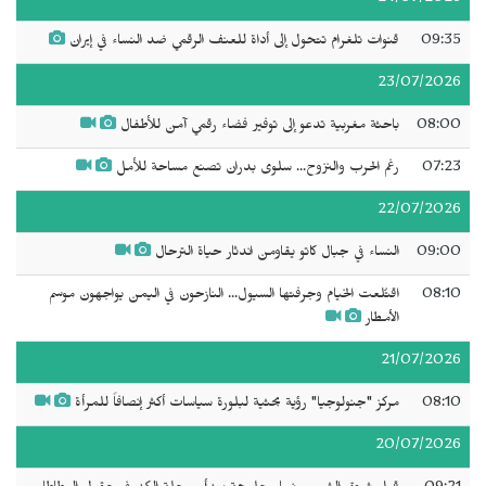
09:35
قنوات تلغرام تتحول إلى أداة للعنف الرقمي ضد النساء في إيران
23/07/2026
08:00
باحثة مغربية تدعو إلى توفير فضاء رقمي آمن للأطفال
07:23
رغم الحرب والنزوح... سلوى بدران تصنع مساحة للأمل
22/07/2026
09:00
النساء في جبال كاتو يقاومن اندثار حياة الترحال
08:10
اقتُلعت الخيام وجرفتها السيول... النازحون في اليمن يواجهون موسم
الأمطار
21/07/2026
08:10
مركز "جنولوجيا" رؤية بحثية لبلورة سياسات أكثر إنصافاً للمرأة
20/07/2026