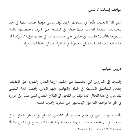
مواقف إنسانية لا تُنسى
وعن أكثر التجارب تأثيراً في مسيرتها، تروي نوف عاصي موقفاً حدث معها في أحد
المخيمات، عندما اقتربت منها طفلة في التاسعة من عمرها، واحتضنتها باكية،
لشعورها بالأمان "جلست في حضني حتى هدأت، وروت لي قصتها المؤلمة"، مؤكدةً أن
هذه اللحظات الإنسانية تبقى محفورة في الذاكرة، وتشكل دافعاً للاستمرار.
دروس حياتية
وأشارت إلى الدروس التي تعلمتها من عملها، أبرزها الصبر، والقدرة على التكيف،
وتقدير التفاصيل البسيطة في الحياة، والتواضع، وفهم الناس، وأهمية الدعم النفسي
للعاملين في هذا المجال، كما تؤكد أن اللجوء إلى العلاج النفسي ليس عيباً، بل ضرورة
في ظل ما يواجهه العاملون الإنسانيون من ضغوط وتجارب قاسية.
وأكدت نوف عاصي في ختام حديثها أن "العمل الإنساني في مناطق النزاع جميل
وصعب في آن واحد، ويتطلب مرونة وشجاعة وانفتاحاً، لكنه يمنح في المقابل مكافأة