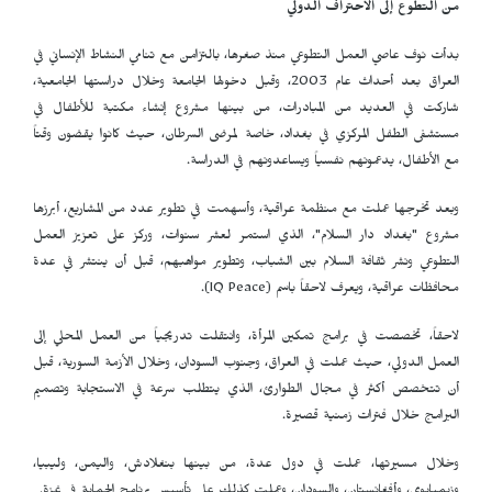
من التطوع إلى الاحتراف الدولي
بدأت نوف عاصي العمل التطوعي منذ صغرها، بالتزامن مع تنامي النشاط الإنساني في
العراق بعد أحداث عام 2003، وقبل دخولها الجامعة وخلال دراستها الجامعية،
شاركت في العديد من المبادرات، من بينها مشروع إنشاء مكتبة للأطفال في
مستشفى الطفل المركزي في بغداد، خاصة لمرضى السرطان، حيث كانوا يقضون وقتاً
مع الأطفال، يدعمونهم نفسياً ويساعدونهم في الدراسة.
وبعد تخرجها عملت مع منظمة عراقية، وأسهمت في تطوير عدد من المشاريع، أبرزها
مشروع "بغداد دار السلام"، الذي استمر لعشر سنوات، وركز على تعزيز العمل
التطوعي ونشر ثقافة السلام بين الشباب، وتطوير مواهبهم، قبل أن ينتشر في عدة
محافظات عراقية، ويعرف لاحقاً باسم (
IQ Peace
).
لاحقاً، تخصصت في برامج تمكين المرأة، وانتقلت تدريجياً من العمل المحلي إلى
العمل الدولي، حيث عملت في العراق، وجنوب السودان، وخلال الأزمة السورية، قبل
أن تتخصص أكثر في مجال الطوارئ، الذي يتطلب سرعة في الاستجابة وتصميم
البرامج خلال فترات زمنية قصيرة.
وخلال مسيرتها، عملت في دول عدة، من بينها بنغلادش، واليمن، وليبيا،