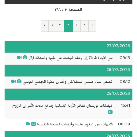
الصفحة ٣ / ٢٩٦
‹
١
٢
٣
٤
٥
›
27/07/2026
09:15
من الإبادة الـ 74 إلى رحلة البحث عن الهوية والعدالة (2)
26/07/2026
08:12
قصص نساء صنعن استقلالهن وتحدين نظرة المجتمع التونسي
25/07/2026
15:41
فيضانات نورستان تفاقم الأزمة الإنسانية وتدفع مئات الأسر إلى النزوح
08:09
الأمهات بين ضغوط الحياة وتحديات الصحة النفسية
24/07/2026