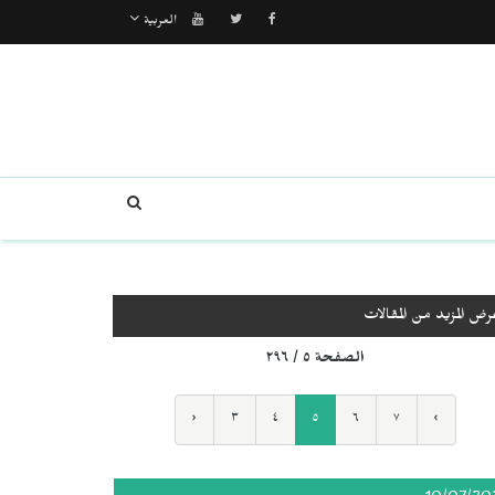
العربية
رض المزيد من المقالات
الصفحة ٥ / ٢٩٦
‹
٣
٤
٥
٦
٧
›