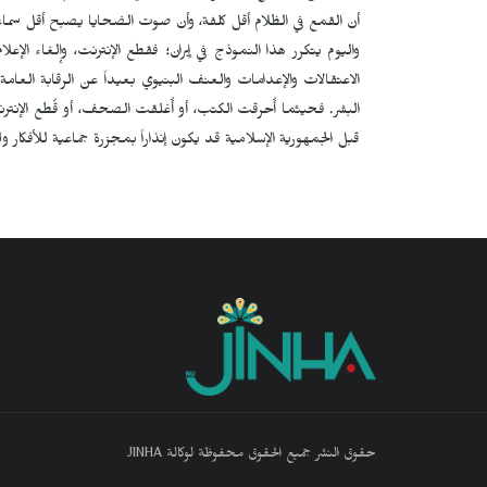
أن القمع في الظلام أقل كلفة، وأن صوت الضحايا يصبح أقل سماعا
واليوم يتكرر هذا النموذج في إيران؛ فقطع الإنترنت، وإلغاء الإع
الاعتقالات والإعدامات والعنف البنيوي بعيداً عن الرقابة العام
البشر. فحيثما أُحرقت الكتب، أو أُغلقت الصحف، أو قُطع الإنترنت
قبل الجمهورية الإسلامية قد يكون إنذاراً بمجزرة جماعية للأفكار ول
حقوق النشر جميع الحقوق محفوظة لوكالة JINHA