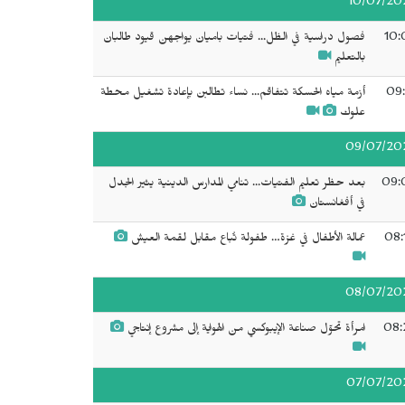
10/07/20
10:
فصول دراسية في الظل... فتيات باميان يواجهن قيود طالبان
بالتعليم
09:
أزمة مياه الحسكة تتفاقم... نساء تطالبن بإعادة تشغيل محطة
علوك
09/07/20
09:
بعد حظر تعليم الفتيات... تنامي المدارس الدينية يثير الجدل
في أفغانستان
08:
عمالة الأطفال في غزة… طفولة تُباع مقابل لقمة العيش
08/07/20
08:
امرأة تحوّل صناعة الإيبوكسي من الهواية إلى مشروع إنتاجي
07/07/20