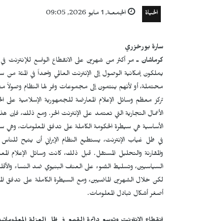
الحياة
الجمعـة, 1 مايو 2026, 09:05
سارة بورخزري
كرماشان ـ
مر أكثر من شهرين على الانقطاع الواسع للإنترنت في إ
يملكون إمكانية الوصول إلى الإنترنت العالمي واحداً في المئة من س
محتملة، أو لأنهم ينتمون إلى مجموعات وفر لها النظام وصولاً مح
تركز معظم وسائل الإعلام المعارضة للجمهورية الإسلامية على الخ
الأعمال التجارية التي تعتمد على الإنترنت الحر. ومع ذلك، فإن 
الأساسية هي سيطرة الحكومة الكاملة على تدفق المعلومات، وهي
في ظل غياب الإنترنت، يستطيع النظام الإيراني أن يتيح للناس
والمقارنة والتحليل المستقل. قبل ذلك، كانت وسائل الإعلام الم
السياسيين، وتسليط الضوء على العنف البنيوي ضد النساء والأق
لكن خلال الشهرين الماضيين، ومع السيطرة الكاملة على تدفق
أصغر أشكال تبادل المعلومات.