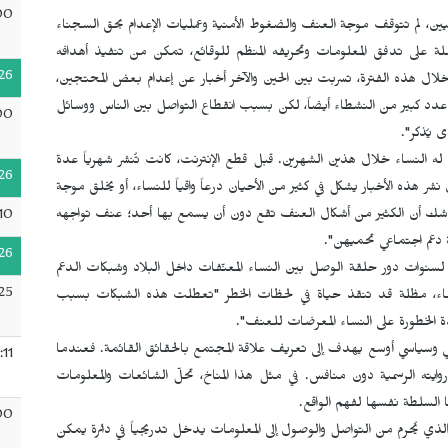
00
يين، لم تتوقف موجة العنف والضغوط الأمنية وعمليات الإعدام بحق السجناء
 على تدفق المعلومات وتحريفه المنظم للوقائع، تمكن من تنفيذ أهدافه
26
ال هذه الفترة، تسربت بين الحين والآخر أخبار عن إعدام بعض المحتجين،
دد كبير من النشطاء أيضاً، لكن بسبب انقطاع التواصل بين الناس ووسائل
00
 يُذكر".
لنساء خلال هذين الشهرين. قبل قطع الإنترنت، كانت تُنشر شهرياً عدة
26
ر هذه الأخبار يشكل في كثير من الأحيان درعاً واقياً للنساء، أو يخلق موجة
فلا شك أن الكثير من أشكال العنف تقع دون أن يسمع بها أحد؛ عنف تواجهه
10
 دعم اجتماعي تحميهن".
26
نوات دور حلقة الوصل بين النساء المعنّفات داخل البلاد وشبكات الدعم
25
النساء، مظلة قد تنقذ حياة في لحظات الخطر "تعطلت هذه الشبكات بسبب
 الخطورة على النساء المعرضات للعنف".
 وسياسي أوسع يهدف إلى تعريف علاقة المجتمع بالحقائق القائمة. فعندما
:11
روايته الرسمية دون منافس. في مثل هذا المناخ، تحلّ الشائعات والمعلومات
 السلطة نفسها لفهم الواقع.
00
ع الذي يُحرم من التواصل والوصول إلى المعلومات يدخل تدريجياً في دائرة يمكن