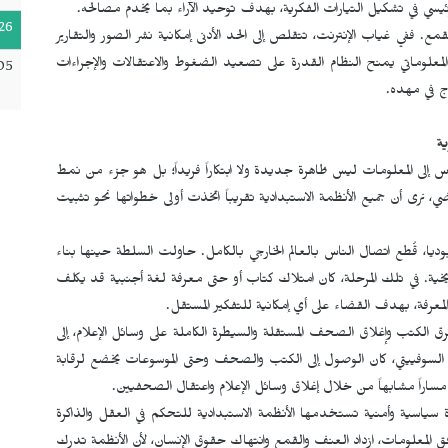
ئيسي في تشكيل التيارات الفكرية، بهدف توحيد الآراء بما يخدم مصالحه.
26
ع. ففي غياب الإنترنت، تتقلص إلى الحد الأدنى إمكانية نشر الصور والتقارير
المعلوماتي يمنح النظام القدرة على تصعيد الضغوط والاعتقالات والإجراءات
05
ج في مهده.
ة
اس إلى المعلومات ليس ظاهرة جديدة ولا ابتكاراً فريداً؛ بل هو جزء من نمط
اضي، نرى أن جميع الأنظمة الاستبدادية تقريباً اتخذت أولى خطواتها نحو تثبيت
بوديا، قُطع اتصال الناس بالعالم الخارجي بالكامل. حاولت السلطة حينها بناء
ية. في تلك المرحلة، كان امتلاك كتاب أو حتى معرفة لغة أجنبية قد يكلف
لمعرفة، بهدف القضاء على أي إمكانية للتفكير المستقل.
رق الكتب وإغلاق الصحف المستقلة والسيطرة الكاملة على وسائل الإعلام، إلى
لسوفييتي، كان الوصول إلى الكتب والصحف وحتى الموسوعات يخضع لرقابة
مساراً مشابهاً من خلال إغلاق وسائل الإعلام واعتقال الصحفيين.
داة سياسية وأمنية تستخدمها الأنظمة الاستبدادية للتحكم في العقل والذاكرة
فق المعلومات، ازداد العنف والقمع وانتهاك حقوق الإنسان، لأن الأنظمة تدرك