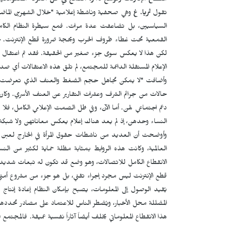
انقطاع الإنترنت وتوسع دائرة القمع في ظل العزلة المعلوماتية
تقول
ثریا. غ
وهي صحفية وناشطة إعلامية
"خلال الشهرين الماض
السياسيين، بل تضاعفت عدة مرات. فمع سيطرة النظام الكاملة
القمعية تحت غطاء ظروف الحرب وبحجة ضرورة قطع الإنترنت. خل
لكن هذا لا يعكس سوى جزء صغير من الحقيقة. فقد تم اعتقال ع
الإعلام المستقلة الداعمة للمجتمع، لم تلق هذه الاعتقالات أي صدى
وأضافت "لا يمكن تجاهل حجم الضغط والعنف الذي تعرضت له ا
حالات من جرائم الشرف وعشرات التقارير عن العنف الأسري. وكان نش
دعم اجتماعي لهن. أما الآن، وفي ظل الصمت الإعلامي الكامل، 
النساء وحدهن، إذ لم يعد هناك إعلام يعكس معاناتهن ولا شبكة
وأوضحت أن العديد من ناشطات حقوق المرأة في الخارج لعبن لس
العالمية، وكانت هذه الروابط بمثابة مظلة حماية لكثير من 
الانقطاع الكامل للاتصالات، وهو وضع قد تكون له تبعات شديدة
قطع الإنترنت ليس مجرد إجراء تقني، بل هو جزء من مشروع أمني
يُقيد الوصول إلى المعلومات، يصبح بإمكان النظام إعادة إنتاج 
المضللة محل الأخبار، ويُضطر الناس للاعتماد على مصادر تحددها
هذا الانقطاع المعلوماتي يخلف أيضاً آثاراً نفسية عميقة. فالمجتم