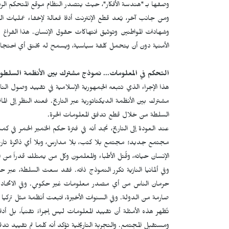
وصفها بـ "هندسة الأفكار"، حيث يتصدر النظام موقع المتحكم الر
ومن جانب آخر، يُعد قطع الإنترنت أداة فعالة لإخفاء عمليات القم
وشهادات المواطنين وتوثيق انتهاكات حقوق الإنسان. هذا الفراغ 
الأمنية دون أن يتحمل كلفة سياسية، ويسمح له بخنق أي احتجا
التحكم في المعلومات... نموذج مشترك بين الأنظمة السلطوي
هذا الإجراء الذي تتبعه الجمهورية الإسلامية في تقييد وصول الن
مشترك بين الأنظمة الديكتاتورية عبر التاريخ. فعند النظر إلى الم
السلطة من خلال قطع تدفق المعلومات الحرة.
عند العودة إلى التاريخ، نجد أنه في فترة حكم الخمير الحمر في كم
مجتمع جديد؛ مجتمع بلا كتب، بلا مدارس، وبلا أي ذاكرة تاريخ
الإنسان حياته، وقُتل الأطباء والمعلمون وكل من يمتلك قدراً من ا
وفي ألمانيا النازية تكرر النموذج ذاته. فقد سعت السلطة، عبر ح
حرمان الناس من أي مصدر معلومات غير حكومي. وفي الاتحاد ا
صارمة من الدولة. وفي السنوات الأخيرة، اتبعت أنظمة مثل تركيا 
تُظهر هذه الأمثلة أن تقييد المعلومات ليس إجراءً تقنياً، بل أ
ومستقبل المجتمع. والتجربة التاريخية تؤكد أنه كلما تم تقييد تد