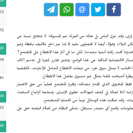
26
02
12
يران، وقد غرق الناس في حالة من العزلة غير المسبوقة. لا تتجاوز نسبة من
كان البلاد؛ وهؤلاء أيضاً لا يحصلون عليه إلا إما عبر دفع تكاليف باهظة وغير
26
دوداً تحت رقابة أمنية مشددة. لكن ما هي آثار هذا الانقطاع على المجتمع؟
09
سائر الاقتصادية الناتجة عن هذا الوضع، وتشير تقارير كثيرة إلى تدمير آلاف
هذا الجانب لا يمثل سوى جزء من تبعات الانقطاع الشامل للإنترنت. فالقضية
 سيطرة أصبحت ممكنة بشكل غير مسبوق بفضل هذا الانقطاع.
10
 فقط المحتوى الذي يخدم مصالحه، ويحرم المجتمع فعلياً من حق الاختيار
عارضة أداة فعالة في كشف انتهاكات حقوق الإنسان، ومتابعة أوضاع السجناء
26
ليات. وقد شكلت هذه الوسائل نوعاً من الحماية للمجتمع.
25
 المعلومات وقمع أي مصدر مستقل، تمكن النظام من إحكام قبضته حتى على
26