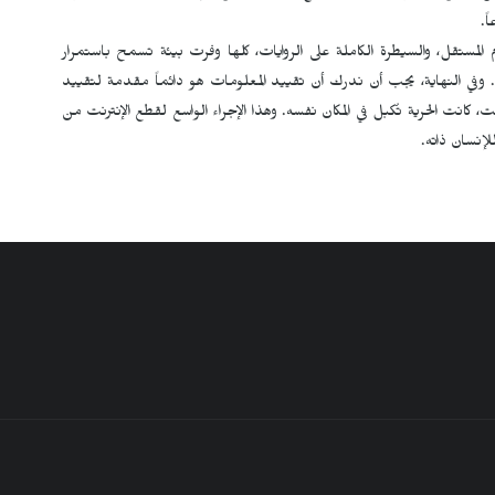
ً.
لام المستقل، والسيطرة الكاملة على الروايات، كلها وفرت بيئة تسمح باستمرار
ة. وفي النهاية، يجب أن ندرك أن تقييد المعلومات هو دائماً مقدمة لتقييد
، كانت الحرية تُكبل في المكان نفسه. وهذا الإجراء الواسع لقطع الإنترنت من
لإنسان ذاته.