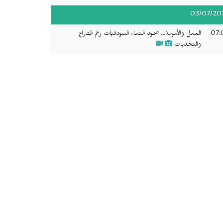
03/07/20
07:
العمل والأمومة... صمود النساء السودانيات رغم الصراع
والتحديات