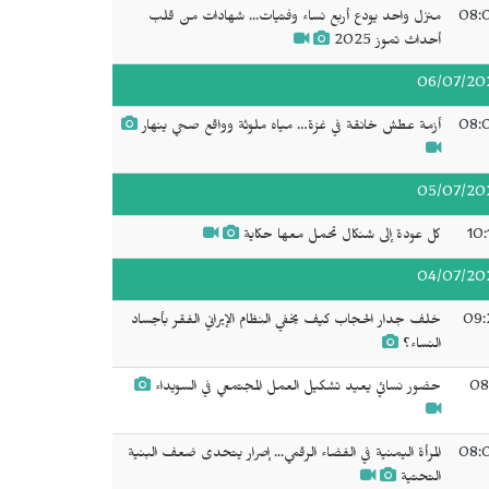
08:
منزل واحد يودع أربع نساء وفتيات... شهادات من قلب
أحداث تموز 2025
06/07/20
08:
أزمة عطش خانقة في غزة… مياه ملوثة وواقع صحي ينهار
05/07/20
10:
كل عودة إلى شنكال تحمل معها حكاية
04/07/20
09:
خلف جدار الحجاب كيف يخفي النظام الإيراني الفقر بأجساد
النساء؟
08
حضور نسائي يعيد تشكيل العمل المجتمعي في السويداء
08:
المرأة اليمنية في الفضاء الرقمي... إصرار يتحدى ضعف البنية
التحتية