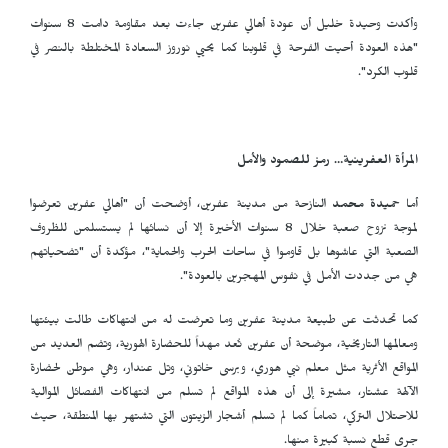
وأكدت وحيدة خليل أن عودة أهالي عفرين جاءت بعد مقاومة دامت 8 سنوات
"هذه العودة أحيت الفرحة في قلوبنا كما يحيي نوروز السعادة المختلطة بالنصر في
قلوب الكرد".
المرأة العفرينية… رمز للصمود والأمل
أما
حميدة محمد
النازحة من مدينة عفرين، أوضحت أن "أهالي عفرين تعرضوا
لموجة نزوح صعبة خلال 8 سنوات الأخيرة إلا أن نسائها لم يستسلمن للظروف
الصعبة التي عاشوها بل قاوموا في ساحات الحرب والحماية"، مؤكدة أن "تضحياتهم
هي من جددت الأمل في نفوس المهجرين بالعودة".
كما تحدثت عن طبيعة مدينة عفرين وما تعرضت له من انتهاكات طالت بيئتها
ومعالمها التاريخية، موضحة أن عفرين تُعد مهداً للحضارة الهورية، وتضم العديد من
المواقع الأثرية مثل معلم نبي هوري، وبرسى خاتوني، وتل عندار، وهي موطن لحضارة
الآلهة عشتار، مشيرة إلى أن هذه المواقع لم تسلم من انتهاكات الفصائل الموالية
للاحتلال التركي، تماماً كما لم تسلم أشجار الزيتون التي تشتهر بها المنطقة، حيث
جرى قطع نسبة كبيرة منها.