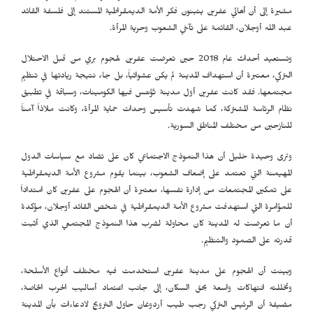
مشيرة إلى أن أهالي عفرين يتبنون فكر الأمة الديمقراطية المستند إلى فلسفة القائد
عبد الله أوجلان، القائمة على تآخي الشعوب وحرية المرأة.
وتستعيد أحداث عام 2018 حين تعرضت عفرين لهجوم بري من قبل الاحتلال
التركي، معتبرة أن استهداف المدينة لم يكن عشوائياً، بل جاء نتيجة ريادتها في تنظيم
مجتمعها. فقد كانت عفرين أول مدينة تُؤسّس فيها الكومينات، وسباقة في تطبيق
نظام الرئاسة المشتركة، كما شهدت تأسيس وحدات حماية المرأة، وكانت ملاذاً آمناً
للنازحين من مختلف المناطق السورية.
وترى وحيدة خليل أن هذا النموذج الاجتماعي كان على تضاد مع سياسات الدول
المهيمنة التي تعتمد على إضعاف الشعوب، بينما يقوم مشروع الأمة الديمقراطية
على تمكين المجتمعات من إدارة نفسها، معتبرة أن الهجوم على عفرين كان امتداداً
للمؤامرة التي استهدفت مشروع الأمة الديمقراطية في شخص القائد أوجلان، مؤكدة
أن ما تعرضت له المدينة كان محاولة لضرب هذا النموذج المجتمعي الذي أثبت
قدرته على الصمود والتنظيم.
وبينت أن الهجوم على مدينة عفرين استخدمت فيه مختلف أنواع الأسلحة،
وتخللته انتهاكات واسعة بحق السكان، إلى جانب اعتماد أساليب الحرب الخاصة،
مضيفة أن الرئيس التركي رجب طيب أردوغان حاول الترويج لادعاءات بأن المدينة