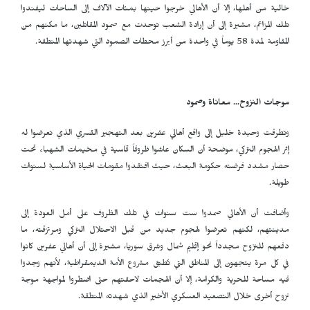
خالية من أهلها، إلا أن الأهالي خرجوا حينها بمئات الآلاف إلى الساحات ليفندوا
تلك المزاعم، مشيرة إلى أن إرادة الشعب توحدت مع صمود المقاتلين، ما مكنهم من
المقاومة لمدة 58 يوماً في واحدة من أبرز محطات الصمود التي شهدتها المنطقة.
موجات النزوح... معاناة وصمود
وتطرقت وحيدة خليل إلى واقع أهالي عفرين بعد التهجير القسري الذي تعرضوا له
إثر الهجوم التركي، موضحة أن السكان عاشوا ظروفاً قاسية في مخيمات الشهباء تحت
حصار مشدد فرضته حكومة البعث، حيث افتقدوا مقومات الحياة الأساسية لسنوات
طويلة.
وأضافت أن الأهالي صمدوا ست سنوات في تلك الظروف على أمل العودة إلى
مدينتهم، لكنهم تعرضوا لهجوم جديد من قبل الاحتلال التركي ومرتزقته، ما
دفعهم للنزوح مجدداً نحو إقليم شمال وشرق سوريا، مشيرة إلى أن أهالي عفرين كانوا
في كل مرة يتجهون إلى المناطق التي تُطبّق مشروع الأمة الديمقراطية، لأنهم وجدوا
فيه مساحة للحرية والكرامة، إلا أن الهجمات لاحقتهم حتى اضطروا لمواجهة موجة
نزوح أخرى خلال التصعيد العسكري الأخير الذي شهدته المنطقة.