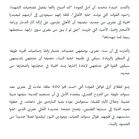
وأكدت حميدة محمد أن أمل العودة "قد أصبح واقعاً بفضل تضحيات الشهداء
وصمود القوات التي تولت حماية الأهالي"، قائلة إنهم سيعودون إلى أرضهم ليعيدوا
الحياة إلى عفرين من جديد، مضيفة أن الأهالي عازمون على إزالة آثار الدمار وزراعة
الأشجار وإحياء الأحياء التي خُربت "حتى لو لم يبق من عفرين سوى ترابها، سنجعلها
ربيعاً كما عهدناها".
وأشارت إلى أن نساء عفرين، بوصفهن حفيدات عشتار وإنانا وصاحبات تجربة طويلة
في التنظيم والريادة، سيكن في طليعة عملية البناء، مضيفة أن عشقهن لمدينتهن
سيكون القوة التي تدفعهن لإعادة إعمارها وبث الحياة في حجارتها وأشجارها من
جديد.
ومع انطلاق أولى قوافل العودة التي ضمت نحو 400 عائلة عادت إلى عفرين بعد
سنوات طويلة من النزوح القسري، يتجدد الأمل في أن تستعيد المدينة نبضها شيئاً
فشيئاً. وخلال الأيام المقبلة، ستتواصل عودة بقية النازحين على دفعات، في خطوة
تعيد الحياة إلى مسارها الطبيعي، وتفتح صفحة جديدة لأهالي عفرين الذين حملوا
مدينتهم في قلوبهم طوال سنوات الغياب، ويعودون اليوم ليكتبوا فصلاً جديداً من
الصمود والبناء.