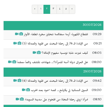
‹
١
٢
٣
٤
٥
›
30/07/2026
09:29
انقطاع الكهرباء أزمة متفاقمة تتجاوز مجرد انطفاء الأنوار
09:21
من الإبادة الـ 74 إلى رحلة البحث عن الهوية والعدالة (5)
08:05
كيف غيرت شابة تونسية مفهوم الإعاقة؟
08:00
هل العراق دولة آمنة للمرأة؟... شهادات تكشف واقعاً معقداً
29/07/2026
09:42
من الإبادة الـ 74 إلى رحلة البحث عن الهوية والعدالة (4)
09:00
السوق النسائية في يكاولنغ... قصة صمود بعد الحرب
08:10
امرأة تروي رحلة النجاة من الهجوم على مدينة السويداء