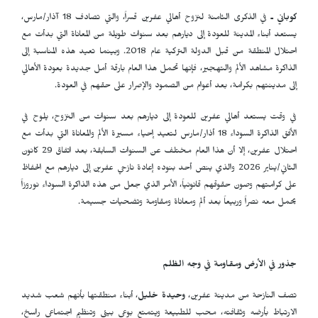
كوباني ـ
في الذكرى الثامنة لنزوح أهالي عفرين قسراً، والتي تصادف 18 آذار/مارس،
يستعد أبناء المدينة للعودة إلى ديارهم بعد سنوات طويلة من المعاناة التي بدأت مع
احتلال المنطقة من قبل الدولة التركية عام 2018. وبينما تعيد هذه المناسبة إلى
الذاكرة مشاهد الألم والتهجير، فإنها تحمل هذا العام بارقة أمل جديدة بعودة الأهالي
إلى مدينتهم بكرامة، بعد أعوام من الصمود والإصرار على حقهم في العودة.
في وقت يستعد أهالي عفرين للعودة إلى ديارهم بعد سنوات من النزوح، يلوح في
الأفق الذاكرة السوداء 18 أذار/مارس لتعيد إحياء مسيرة الألم والمعاناة التي بدأت مع
احتلال عفرين، إلا أن هذا العام مختلف عن السنوات السابقة، بعد اتفاق 29 كانون
الثاني/يناير 2026 والذي ينص أحد بنوده إعادة نازحي عفرين إلى ديارهم مع الحفاظ
على كرامتهم وصون حقوقهم قانونياً، الأمر الذي جعل من هذه الذاكرة السوداء نوروزاً
يحمل معه نصراً وربيعاً بعد ألم ومعاناة ومقاومة وتضحيات جسيمة.
جذور في الأرض ومقاومة في وجه الظلم
تصف النازحة من مدينة عفرين،
وحيدة خليل
، أبناء منطقتها بأنهم شعب شديد
الارتباط بأرضه وثقافته، محب للطبيعة ويتمتع بوعي بيئي وتنظيم اجتماعي راسخ،