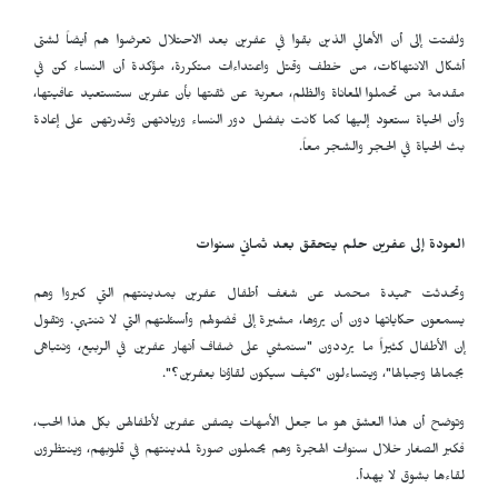
ولفتت إلى أن الأهالي الذين بقوا في عفرين بعد الاحتلال تعرضوا هم أيضاً لشتى
أشكال الانتهاكات، من خطف وقتل واعتداءات متكررة، مؤكدة أن النساء كنّ في
مقدمة من تحملوا المعاناة والظلم، معربة عن ثقتها بأن عفرين ستستعيد عافيتها،
وأن الحياة ستعود إليها كما كانت بفضل دور النساء وريادتهن وقدرتهن على إعادة
بث الحياة في الحجر والشجر معاً.
العودة إلى عفرين حلم يتحقق بعد ثماني سنوات
وتحدثت حميدة محمد عن شغف أطفال عفرين بمدينتهم التي كبروا وهم
يسمعون حكاياتها دون أن يروها، مشيرة إلى فضولهم وأسئلتهم التي لا تنتهي. وتقول
إن الأطفال كثيراً ما يرددون "سنمشي على ضفاف أنهار عفرين في الربيع، ونتباهى
بجمالها وجبالها"، ويتساءلون "كيف سيكون لقاؤنا بعفرين؟".
وتوضح أن هذا العشق هو ما جعل الأمهات يصفن عفرين لأطفالهن بكل هذا الحب،
فكبر الصغار خلال سنوات الهجرة وهم يحملون صورة لمدينتهم في قلوبهم، وينتظرون
لقاءها بشوق لا يهدأ.